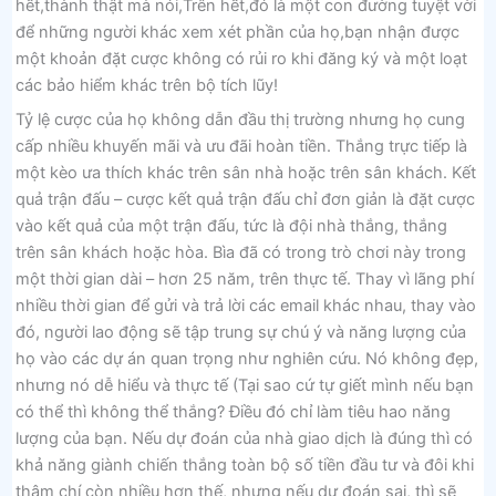
hết,thành thật mà nói,Trên hết,đó là một con đường tuyệt vời
để những người khác xem xét phần của họ,bạn nhận được
một khoản đặt cược không có rủi ro khi đăng ký và một loạt
các bảo hiểm khác trên bộ tích lũy!
Tỷ lệ cược của họ không dẫn đầu thị trường nhưng họ cung
cấp nhiều khuyến mãi và ưu đãi hoàn tiền. Thắng trực tiếp là
một kèo ưa thích khác trên sân nhà hoặc trên sân khách. Kết
quả trận đấu – cược kết quả trận đấu chỉ đơn giản là đặt cược
vào kết quả của một trận đấu, tức là đội nhà thắng, thắng
trên sân khách hoặc hòa. Bìa đã có trong trò chơi này trong
một thời gian dài – hơn 25 năm, trên thực tế. Thay vì lãng phí
nhiều thời gian để gửi và trả lời các email khác nhau, thay vào
đó, người lao động sẽ tập trung sự chú ý và năng lượng của
họ vào các dự án quan trọng như nghiên cứu. Nó không đẹp,
nhưng nó dễ hiểu và thực tế (Tại sao cứ tự giết mình nếu bạn
có thể thì không thể thắng? Điều đó chỉ làm tiêu hao năng
lượng của bạn. Nếu dự đoán của nhà giao dịch là đúng thì có
khả năng giành chiến thắng toàn bộ số tiền đầu tư và đôi khi
thậm chí còn nhiều hơn thế, nhưng nếu dự đoán sai, thì sẽ