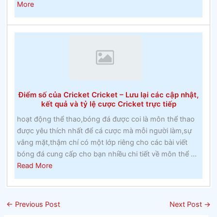
about
More
cáo
cá
cược
pennsylvaniaGhi
nhớ
lớp
một
Điểm số của Cricket Cricket – Lưu lại các cập nhật,
và
kết quả và tỷ lệ cược Cricket trực tiếp
lớp
hoạt động thể thao,bóng đá được coi là môn thể thao
hai
được yêu thích nhất để cá cược mà mỗi người làm,sự
tại
vắng mặt,thậm chí có một lớp riêng cho các bài viết
một
bóng đá cung cấp cho bạn nhiều chi tiết về môn thể ...
trường
about
Read More
cao
Điểm
đẳng
số
Công
của
giáo
←
Previous Post
Next Post
→
Cricket
trong