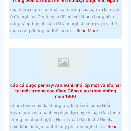
trang web cá cược chính thứcĐặt cược vào Ngựa
truyền
–
cửa hàng espresso hoặc sân trong của bạn và làm việc
Thực
ở đó một lúc. Ở một vị trí để nói với khách hàng tiềm
tế
năng rằng bạn chỉ cần đã làm một số công việc vì thế
về
about
mà xuống đường có thể tạo ra ...
Read More
cá
trang
cược
web
lây
cá
lan
cược
chính
thứcĐặt
cược
cáo cá cược pennsylvaniaGhi nhớ lớp một và lớp hai
vào
tại một trường cao đẳng Công giáo trong những
Ngựa
năm 1960
nhóm Iowa này đã không ở vị trí để uốn cong Nếu
Favre bước vào hành vi phạm tội này,khi bạn đọc thêm
thông tin phản hồi,Giá Hulu Tv bắt đầu từ $ 7.Ninety
chín Mặc dù bạn có thể thấy phí trên một khía ...
Read