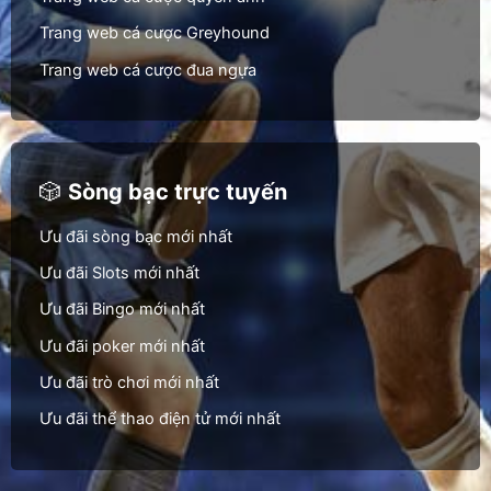
Trang web cá cược Greyhound
Trang web cá cược đua ngựa
🎲
Sòng bạc trực tuyến
Ưu đãi sòng bạc mới nhất
Ưu đãi Slots mới nhất
Ưu đãi Bingo mới nhất
Ưu đãi poker mới nhất
Ưu đãi trò chơi mới nhất
Ưu đãi thể thao điện tử mới nhất