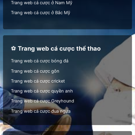
Trang web cá cược ở Nam Mỹ
Trang web cá cược ở Bắc Mỹ
⚽
Trang web cá cược thể thao
Trang web cá cược bóng đá
Trang web cá cược gôn
Trang web cá cược cricket
Trang web cá cược quyền anh
Trang web cá cược Greyhound
Trang web cá cược đua ngựa