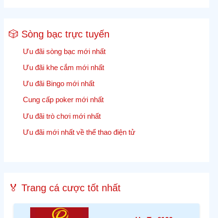
🎲 Sòng bạc trực tuyến
Ưu đãi sòng bạc mới nhất
Ưu đãi khe cắm mới nhất
Ưu đãi Bingo mới nhất
Cung cấp poker mới nhất
Ưu đãi trò chơi mới nhất
Ưu đãi mới nhất về thể thao điện tử
🏅 Trang cá cược tốt nhất