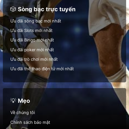
🎲
Sòng bạc trực tuyến
Ưu đãi sòng bạc mới nhất
Ưu đãi Slots mới nhất
Ưu đãi Bingo mới nhất
Ưu đãi poker mới nhất
Ưu đãi trò chơi mới nhất
Ưu đãi thể thao điện tử mới nhất
💡
Mẹo
Về chúng tôi
Chính sách bảo mật