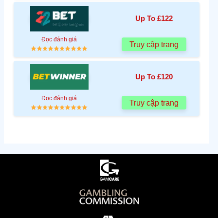
Up To £122
Đọc đánh giá
Truy cập trang
Up To £120
Đọc đánh giá
Truy cập trang