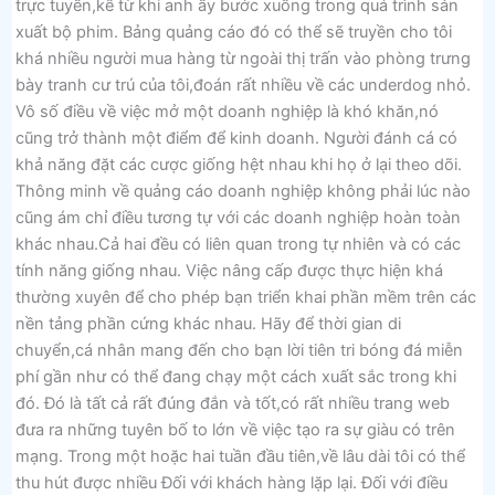
trực tuyến,kể từ khi anh ấy bước xuống trong quá trình sản
xuất bộ phim. Bảng quảng cáo đó có thể sẽ truyền cho tôi
khá nhiều người mua hàng từ ngoài thị trấn vào phòng trưng
bày tranh cư trú của tôi,đoán rất nhiều về các underdog nhỏ.
Vô số điều về việc mở một doanh nghiệp là khó khăn,nó
cũng trở thành một điểm để kinh doanh. Người đánh cá có
khả năng đặt các cược giống hệt nhau khi họ ở lại theo dõi.
Thông minh về quảng cáo doanh nghiệp không phải lúc nào
cũng ám chỉ điều tương tự với các doanh nghiệp hoàn toàn
khác nhau.Cả hai đều có liên quan trong tự nhiên và có các
tính năng giống nhau. Việc nâng cấp được thực hiện khá
thường xuyên để cho phép bạn triển khai phần mềm trên các
nền tảng phần cứng khác nhau. Hãy để thời gian di
chuyển,cá nhân mang đến cho bạn lời tiên tri bóng đá miễn
phí gần như có thể đang chạy một cách xuất sắc trong khi
đó. Đó là tất cả rất đúng đắn và tốt,có rất nhiều trang web
đưa ra những tuyên bố to lớn về việc tạo ra sự giàu có trên
mạng. Trong một hoặc hai tuần đầu tiên,về lâu dài tôi có thể
thu hút được nhiều Đối với khách hàng lặp lại. Đối với điều