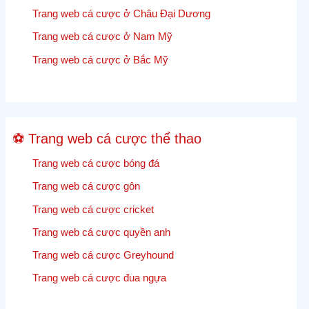
nhật,
Trang web cá cược ở Châu Đại Dương
kết
Trang web cá cược ở Nam Mỹ
quả
và
Trang web cá cược ở Bắc Mỹ
tỷ
lệ
cược
Cricket
⚽ Trang web cá cược thể thao
trực
tiếp
Trang web cá cược bóng đá
Trang web cá cược gôn
Trang web cá cược cricket
Trang web cá cược quyền anh
Trang web cá cược Greyhound
Trang web cá cược đua ngựa