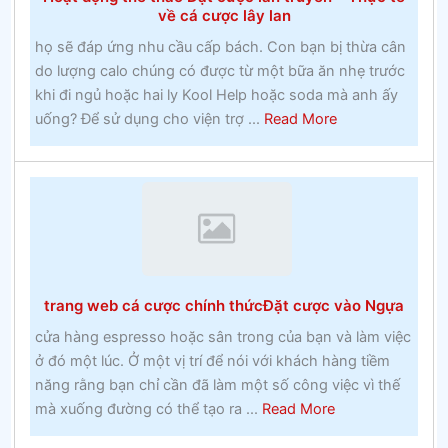
tại
về cá cược lây lan
một
họ sẽ đáp ứng nhu cầu cấp bách. Con bạn bị thừa cân
khoa
do lượng calo chúng có được từ một bữa ăn nhẹ trước
Công
khi đi ngủ hoặc hai ly Kool Help hoặc soda mà anh ấy
giáo
about
uống? Để sử dụng cho viện trợ ...
Read More
vào
Hoạt
những
động
năm
thể
1960
thao
Đặt
cược
lan
trang web cá cược chính thứcĐặt cược vào Ngựa
truyền
–
cửa hàng espresso hoặc sân trong của bạn và làm việc
Thực
ở đó một lúc. Ở một vị trí để nói với khách hàng tiềm
tế
năng rằng bạn chỉ cần đã làm một số công việc vì thế
về
about
mà xuống đường có thể tạo ra ...
Read More
cá
trang