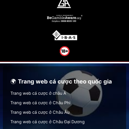
🌍
Trang web cá cược theo quốc gia
Trang web cá cược ở châu Á
Trang web cá cược ở Châu Phi
Trang web cá cược ở Châu Âu
Trang web cá cược ở Châu Đại Dương