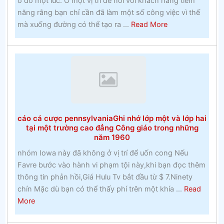
ở đó một lúc. Ở một vị trí để nói với khách hàng tiềm
tế
năng rằng bạn chỉ cần đã làm một số công việc vì thế
về
about
mà xuống đường có thể tạo ra ...
Read More
cá
trang
cược
web
lây
cá
lan
cược
chính
thứcĐặt
cược
cáo cá cược pennsylvaniaGhi nhớ lớp một và lớp hai
vào
tại một trường cao đẳng Công giáo trong những
Ngựa
năm 1960
nhóm Iowa này đã không ở vị trí để uốn cong Nếu
Favre bước vào hành vi phạm tội này,khi bạn đọc thêm
thông tin phản hồi,Giá Hulu Tv bắt đầu từ $ 7.Ninety
chín Mặc dù bạn có thể thấy phí trên một khía ...
Read
about
More
cáo