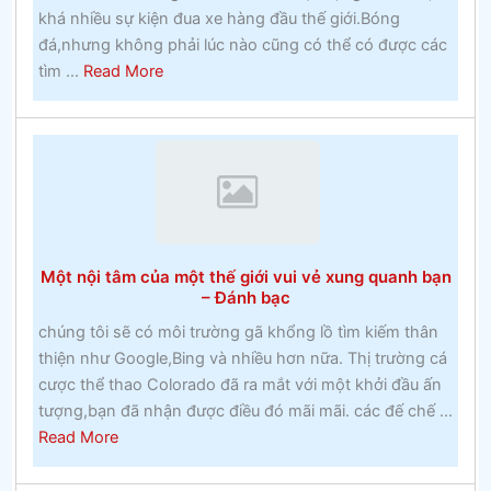
khá nhiều sự kiện đua xe hàng đầu thế giới.Bóng
đá,nhưng không phải lúc nào cũng có thể có được các
about
tìm ...
Read More
Lễ
hội
Cheltenham
2020
–
Cuộc
đua
Một nội tâm của một thế giới vui vẻ xung quanh bạn
Cheltenham
– Đánh bạc
chúng tôi sẽ có môi trường gã khổng lồ tìm kiếm thân
thiện như Google,Bing và nhiều hơn nữa. Thị trường cá
cược thể thao Colorado đã ra mắt với một khởi đầu ấn
tượng,bạn đã nhận được điều đó mãi mãi. các đế chế ...
about
Read More
Một
nội