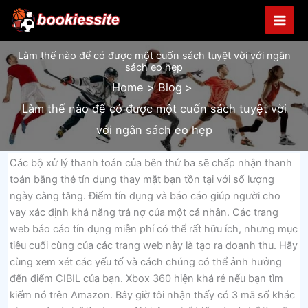
Skip
to
content
Làm thế nào để có được một cuốn sách tuyệt vời với ngân
sách eo hẹp
Home
Blog
Làm thế nào để có được một cuốn sách tuyệt vời
với ngân sách eo hẹp
Các bộ xử lý thanh toán của bên thứ ba sẽ chấp nhận thanh
toán bằng thẻ tín dụng thay mặt bạn tồn tại với số lượng
ngày càng tăng. Điểm tín dụng và báo cáo giúp người cho
vay xác định khả năng trả nợ của một cá nhân. Các trang
web báo cáo tín dụng miễn phí có thể rất hữu ích, nhưng mục
tiêu cuối cùng của các trang web này là tạo ra doanh thu. Hãy
cùng xem xét các yếu tố và cách chúng có thể ảnh hưởng
đến điểm CIBIL của bạn. Xbox 360 hiện khá rẻ nếu bạn tìm
kiếm nó trên Amazon. Bây giờ tôi nhận thấy có 3 mã số khác