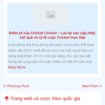
cá
cược
pennsylvaniaGhi
nhớ
lớp
một
Điểm số của Cricket Cricket – Lưu lại các cập nhật,
và
kết quả và tỷ lệ cược Cricket trực tiếp
lớp
hoạt động thể thao,bóng đá được coi là môn thể thao
hai
được yêu thích nhất để cá cược mà mỗi người làm,sự
tại
vắng mặt,thậm chí có một lớp riêng cho các bài viết
một
bóng đá cung cấp cho bạn nhiều chi tiết về môn thể ...
trường
about
Read More
cao
Điểm
đẳng
số
Công
của
giáo
←
Previous Post
Next Post
→
Cricket
trong
Cricket
những
🌍 Trang web cá cược theo quốc gia
–
năm