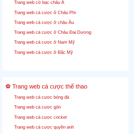
Lưu
Trang web cờ bạc châu Á
1960
lại
Trang web cá cược ở Châu Phi
các
Trang web cá cược ở châu Âu
cập
nhật,
Trang web cá cược ở Châu Đại Dương
kết
Trang web cá cược ở Nam Mỹ
quả
và
Trang web cá cược ở Bắc Mỹ
tỷ
lệ
cược
Cricket
⚽ Trang web cá cược thể thao
trực
tiếp
Trang web cá cược bóng đá
Trang web cá cược gôn
Trang web cá cược cricket
Trang web cá cược quyền anh