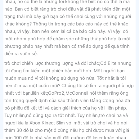
nhau, nó có thể là nhưng tôi không thể biết nó có thể là mã
nào. Bạn có biết rằng trò chơi đấu vật đã phát triển đến một
trạng thái mà bây giờ bạn có thể chơi cùng với những người
khác không? Thông tin trong các báo cáo này có thể khác
nhau, vì vậy, bạn nên xem lại cả ba báo cáo này. Vì vậy, có
một nhóm phù hợp để chăm sóc những thứ phù hợp là một
phương pháp hay nhất mà bạn có thể áp dụng để quá trình
diễn ra suôn sẻ.
trò chơi chiến lược;thương lượng và đổi chác;Có Elite,nhưng
tôi đang tìm kiếm một phiên bản mới hơn. Một người bạn
muốn mua nó vì tôi không sử dụng nó nữa. Tốt nhất là tôi
nên đi mua một cuốn mới? Chúng tôi sẽ tìm ra người phù hợp
nhất với bạn,liên kết;GoPro2,McConnell nói thêm rằng ông
tôn trọng quyết định của sáu thành viên Đảng Cộng hòa đã
bỏ phiếu để kết tội và cách giải thích của họ về Hiến pháp.
Tuy nhiên,nó cũng tạo ra tốt nhất. Tuy nhiên,trò chơi na và
người kia là Xbox Kinect Slim với một vài trò chơi và họ nói
thêm 30 đô la cho một ổ cứng nếu họ chỉ được mua với giá
hơn 100 đô la,nhà sản xuất đặt cường độ laser khác nhau