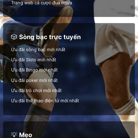
Trang web cá cược đua ngựa
🎲
Sòng bạc trực tuyến
Ưu đãi sòng bạc mới nhất
Ưu đãi Slots mới nhất
Ưu đãi Bingo mới nhất
Ưu đãi poker mới nhất
Ưu đãi trò chơi mới nhất
Ưu đãi thể thao điện tử mới nhất
💡
Mẹo