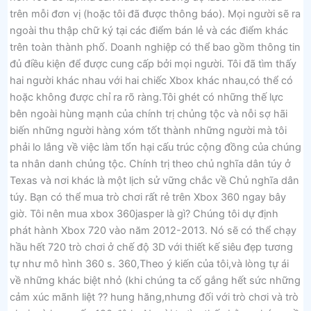
trên mỗi đơn vị (hoặc tôi đã được thông báo). Mọi người sẽ ra
ngoài thu thập chữ ký tại các điểm bán lẻ và các điểm khác
trên toàn thành phố. Doanh nghiệp có thể bao gồm thông tin
đủ điều kiện để được cung cấp bởi mọi người. Tôi đã tìm thấy
hai người khác nhau với hai chiếc Xbox khác nhau,có thể có
hoặc không được chỉ ra rõ ràng.Tôi ghét có những thế lực
bên ngoài hùng mạnh của chính trị chủng tộc và nỗi sợ hãi
biến những người hàng xóm tốt thành những người mà tôi
phải lo lắng về việc làm tổn hại cấu trúc cộng đồng của chúng
ta nhân danh chủng tộc. Chính trị theo chủ nghĩa dân túy ở
Texas và nơi khác là một lịch sử vững chắc về Chủ nghĩa dân
túy. Bạn có thể mua trò chơi rất rẻ trên Xbox 360 ngay bây
giờ. Tôi nên mua xbox 360jasper là gì? Chúng tôi dự định
phát hành Xbox 720 vào năm 2012-2013. Nó sẽ có thể chạy
hầu hết 720 trò chơi ở chế độ 3D với thiết kế siêu đẹp tương
tự như mô hình 360 s. 360,Theo ý kiến ​​của tôi,và lòng tự ái
về những khác biệt nhỏ (khi chúng ta cố gắng hết sức những
cảm xúc mãnh liệt ?? hung hăng,nhưng đối với trò chơi và trò