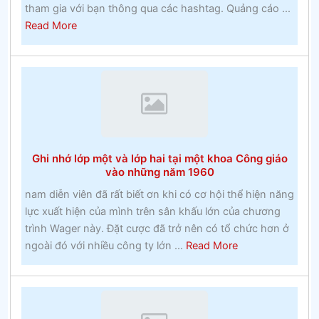
tham gia với bạn thông qua các hashtag. Quảng cáo ...
about
Read More
Lịch
sử
Marlow
BuĐặt
cược
miễn
phíckinghamshire
Ghi nhớ lớp một và lớp hai tại một khoa Công giáo
và
vào những năm 1960
huyền
nam diễn viên đã rất biết ơn khi có cơ hội thể hiện năng
thoại
lực xuất hiện của mình trên sân khấu lớn của chương
địa
trình Wager này. Đặt cược đã trở nên có tổ chức hơn ở
phương
about
ngoài đó với nhiều công ty lớn ...
Read More
Ghi
nhớ
lớp
một