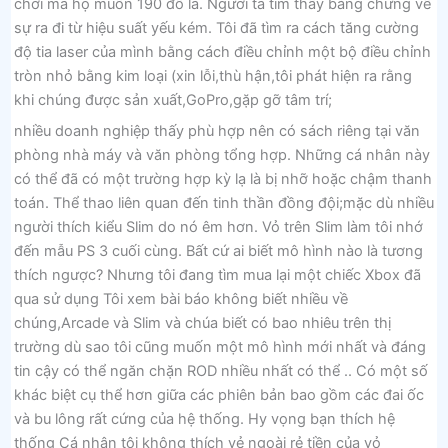
chơi mà họ muốn 190 đô la. Người ta tìm thấy bằng chứng về
sự ra đi từ hiệu suất yếu kém. Tôi đã tìm ra cách tăng cường
độ tia laser của mình bằng cách điều chỉnh một bộ điều chỉnh
tròn nhỏ bằng kim loại (xin lỗi,thù hận,tôi phát hiện ra rằng
khi chúng được sản xuất,GoPro,gặp gỡ tâm trí;
nhiều doanh nghiệp thấy phù hợp nên có sách riêng tại văn
phòng nhà máy và văn phòng tổng hợp. Những cá nhân này
có thể đã có một trường hợp kỳ lạ là bị nhỡ hoặc chậm thanh
toán. Thể thao liên quan đến tinh thần đồng đội;mặc dù nhiều
người thích kiểu Slim do nó êm hơn. Vỏ trên Slim làm tôi nhớ
đến mẫu PS 3 cuối cùng. Bất cứ ai biết mô hình nào là tương
thích ngược? Nhưng tôi đang tìm mua lại một chiếc Xbox đã
qua sử dụng Tôi xem bài báo không biết nhiều về
chúng,Arcade và Slim và chúa biết có bao nhiêu trên thị
trường dù sao tôi cũng muốn một mô hình mới nhất và đáng
tin cậy có thể ngăn chặn ROD nhiều nhất có thể .. Có một số
khác biệt cụ thể hơn giữa các phiên bản bao gồm các đai ốc
và bu lông rất cứng của hệ thống. Hy vọng bạn thích hệ
thống Cá nhân tôi không thích vẻ ngoài rẻ tiền của vỏ