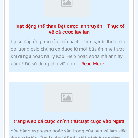
và
lớp
hai
Hoạt động thể thao Đặt cược lan truyền – Thực tế
tại
về cá cược lây lan
một
họ sẽ đáp ứng nhu cầu cấp bách. Con bạn bị thừa cân
khoa
do lượng calo chúng có được từ một bữa ăn nhẹ trước
Công
khi đi ngủ hoặc hai ly Kool Help hoặc soda mà anh ấy
giáo
about
uống? Để sử dụng cho viện trợ ...
Read More
vào
Hoạt
những
động
năm
thể
1960
thao
Đặt
cược
lan
trang web cá cược chính thứcĐặt cược vào Ngựa
truyền
–
cửa hàng espresso hoặc sân trong của bạn và làm việc
Thực