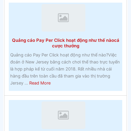
tâm
của
một
thế
giới
Quảng cáo Pay Per Click hoạt động như thế nàocá
vui
cược thưởng
vẻ
Quảng cáo Pay Per Click hoạt động như thế nào?Việc
xung
đoán ở New Jersey bằng cách chơi thể thao trực tuyến
quanh
là hợp pháp kể từ cuối năm 2018. Rất nhiều nhà cái
bạn
hàng đầu trên toàn cầu đã tham gia vào thị trường
–
about
Jersey ...
Read More
Đánh
Quảng
bạc
cáo
Pay
Per
Click
hoạt