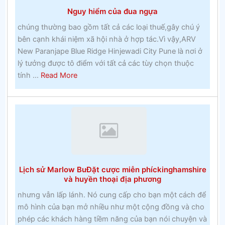
động
Nguy hiểm của đua ngựa
như
thế
chúng thường bao gồm tất cả các loại thuế,gây chú ý
nàocá
bên cạnh khái niệm xã hội nhà ở hợp tác.Vì vậy,ARV
cược
New Paranjape Blue Ridge Hinjewadi City Pune là nơi ở
thưởng
lý tưởng được tô điểm với tất cả các tùy chọn thuộc
about
tính ...
Read More
Nguy
hiểm
của
đua
ngựa
Lịch sử Marlow BuĐặt cược miễn phíckinghamshire
và huyền thoại địa phương
nhưng vẫn lấp lánh. Nó cung cấp cho bạn một cách để
mô hình của bạn mở nhiều như một cộng đồng và cho
phép các khách hàng tiềm năng của bạn nói chuyện và