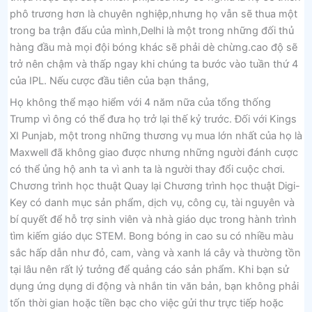
phô trương hơn là chuyên nghiệp,nhưng họ vẫn sẽ thua một
trong ba trận đấu của mình,Delhi là một trong những đối thủ
hàng đầu mà mọi đội bóng khác sẽ phải dè chừng.cao độ sẽ
trở nên chậm và thấp ngay khi chúng ta bước vào tuần thứ 4
của IPL. Nếu cược đầu tiên của bạn thắng,
Họ không thể mạo hiểm với 4 năm nữa của tổng thống
Trump vì ông có thể đưa họ trở lại thế kỷ trước. Đối với Kings
XI Punjab, một trong những thương vụ mua lớn nhất của họ là
Maxwell đã không giao được nhưng những người đánh cược
có thể ủng hộ anh ta vì anh ta là người thay đổi cuộc chơi.
Chương trình học thuật Quay lại Chương trình học thuật Digi-
Key có danh mục sản phẩm, dịch vụ, công cụ, tài nguyên và
bí quyết để hỗ trợ sinh viên và nhà giáo dục trong hành trình
tìm kiếm giáo dục STEM. Bong bóng in cao su có nhiều màu
sắc hấp dẫn như đỏ, cam, vàng và xanh lá cây và thường tồn
tại lâu nên rất lý tưởng để quảng cáo sản phẩm. Khi bạn sử
dụng ứng dụng di động và nhắn tin văn bản, bạn không phải
tốn thời gian hoặc tiền bạc cho việc gửi thư trực tiếp hoặc