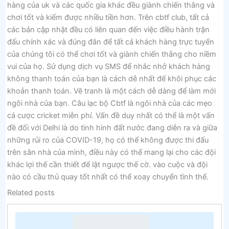
hàng của uk và các quốc gia khác đều giành chiến thắng và
chơi tốt và kiếm được nhiều tiền hơn. Trên cbtf club, tất cả
các bản cập nhật đều có liên quan đến việc điều hành trận
đấu chính xác và đúng đắn để tất cả khách hàng trực tuyến
của chúng tôi có thể chơi tốt và giành chiến thắng cho niềm
vui của họ. Sử dụng dịch vụ SMS để nhắc nhở khách hàng
không thanh toán của bạn là cách dễ nhất để khôi phục các
khoản thanh toán. Vẽ tranh là một cách dễ dàng để làm mới
ngôi nhà của bạn. Câu lạc bộ Cbtf là ngôi nhà của các mẹo
cá cược cricket miễn phí. Vấn đề duy nhất có thể là một vấn
đề đối với Delhi là do tình hình đất nước đang diễn ra và giữa
những rủi ro của COVID-19, họ có thể không được thi đấu
trên sân nhà của mình, điều này có thể mang lại cho các đội
khác lợi thế cần thiết để lật ngược thế cờ. vào cuộc và đội
nào có cầu thủ quay tốt nhất có thể xoay chuyển tình thế.
Related posts