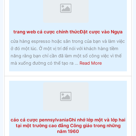
thao
Đặt
cược
lan
trang web cá cược chính thứcĐặt cược vào Ngựa
truyền
–
cửa hàng espresso hoặc sân trong của bạn và làm việc
Thực
ở đó một lúc. Ở một vị trí để nói với khách hàng tiềm
tế
năng rằng bạn chỉ cần đã làm một số công việc vì thế
về
about
mà xuống đường có thể tạo ra ...
Read More
cá
trang
cược
web
lây
cá
lan
cược
chính
thứcĐặt
cược
cáo cá cược pennsylvaniaGhi nhớ lớp một và lớp hai
vào
tại một trường cao đẳng Công giáo trong những
Ngựa
năm 1960