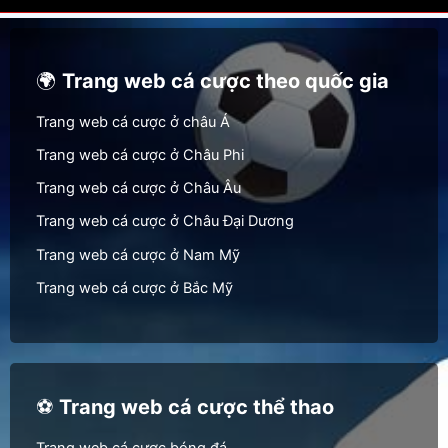
🌍
Trang web cá cược theo quốc gia
Trang web cá cược ở châu Á
Trang web cá cược ở Châu Phi
Trang web cá cược ở Châu Âu
Trang web cá cược ở Châu Đại Dương
Trang web cá cược ở Nam Mỹ
Trang web cá cược ở Bắc Mỹ
⚽
Trang web cá cược thể thao