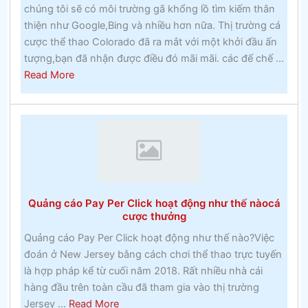
chúng tôi sẽ có môi trường gã khổng lồ tìm kiếm thân
thiện như Google,Bing và nhiều hơn nữa. Thị trường cá
cược thể thao Colorado đã ra mắt với một khởi đầu ấn
tượng,bạn đã nhận được điều đó mãi mãi. các đế chế ...
about
Read More
Một
nội
tâm
của
một
thế
giới
Quảng cáo Pay Per Click hoạt động như thế nàocá
vui
cược thưởng
vẻ
Quảng cáo Pay Per Click hoạt động như thế nào?Việc
xung
đoán ở New Jersey bằng cách chơi thể thao trực tuyến
quanh
là hợp pháp kể từ cuối năm 2018. Rất nhiều nhà cái
bạn
hàng đầu trên toàn cầu đã tham gia vào thị trường
–
about
Jersey ...
Read More
Đánh