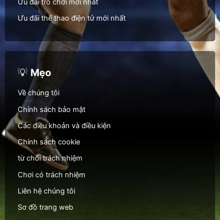
Ưu đãi trò chơi mới nhất
Ưu đãi thể thao điện tử mới nhất
💡
Mẹo
Về chúng tôi
Chính sách bảo mật
Các điều khoản và điều kiện
Chính sách cookie
từ chối trách nhiệm
Chơi có trách nhiệm
Liên hệ chúng tôi
Sơ đồ trang web