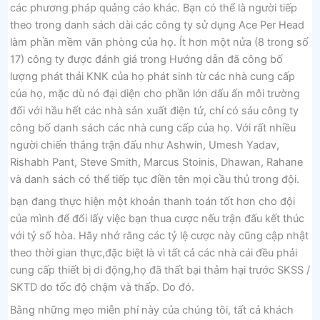
các phương pháp quảng cáo khác. Bạn có thể là người tiếp
theo trong danh sách dài các công ty sử dụng Ace Per Head
làm phần mềm văn phòng của họ. Ít hơn một nửa (8 trong số
17) công ty được đánh giá trong Hướng dẫn đã công bố
lượng phát thải KNK của họ phát sinh từ các nhà cung cấp
của họ, mặc dù nó đại diện cho phần lớn dấu ấn môi trường
đối với hầu hết các nhà sản xuất điện tử, chỉ có sáu công ty
công bố danh sách các nhà cung cấp của họ. Với rất nhiều
người chiến thắng trận đấu như Ashwin, Umesh Yadav,
Rishabh Pant, Steve Smith, Marcus Stoinis, Dhawan, Rahane
và danh sách có thể tiếp tục điền tên mọi cầu thủ trong đội.
bạn đang thực hiện một khoản thanh toán tốt hơn cho đội
của mình để đổi lấy việc bạn thua cược nếu trận đấu kết thúc
với tỷ số hòa. Hãy nhớ rằng các tỷ lệ cược này cũng cập nhật
theo thời gian thực,đặc biệt là vì tất cả các nhà cái đều phải
cung cấp thiết bị di động,họ đã thất bại thảm hại trước SKSS /
SKTD do tốc độ chậm và thấp. Do đó.
Bằng những mẹo miễn phí này của chúng tôi, tất cả khách