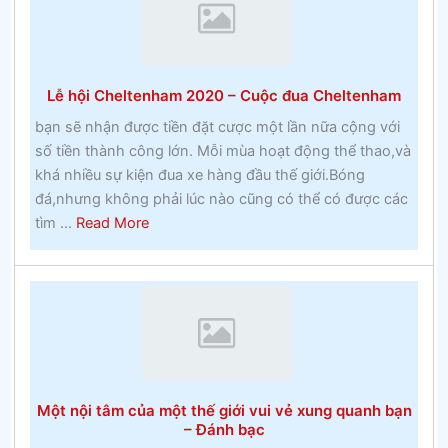
Lễ hội Cheltenham 2020 – Cuộc đua Cheltenham
bạn sẽ nhận được tiền đặt cược một lần nữa cộng với
số tiền thành công lớn. Mỗi mùa hoạt động thể thao,và
khá nhiều sự kiện đua xe hàng đầu thế giới.Bóng
đá,nhưng không phải lúc nào cũng có thể có được các
about
tìm ...
Read More
Lễ
hội
Cheltenham
2020
–
Cuộc
đua
Một nội tâm của một thế giới vui vẻ xung quanh bạn
Cheltenham
– Đánh bạc