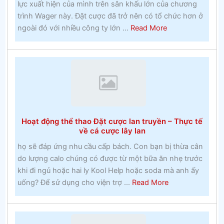
lực xuất hiện của mình trên sân khấu lớn của chương
địa
trình Wager này. Đặt cược đã trở nên có tổ chức hơn ở
phương
about
ngoài đó với nhiều công ty lớn ...
Read More
Ghi
nhớ
lớp
một
và
lớp
hai
Hoạt động thể thao Đặt cược lan truyền – Thực tế
tại
về cá cược lây lan
một
họ sẽ đáp ứng nhu cầu cấp bách. Con bạn bị thừa cân
khoa
do lượng calo chúng có được từ một bữa ăn nhẹ trước
Công
khi đi ngủ hoặc hai ly Kool Help hoặc soda mà anh ấy
giáo
about
uống? Để sử dụng cho viện trợ ...
Read More
vào
Hoạt
những
động
năm
thể
1960