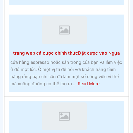
Hoạt
những
động
năm
thể
1960
thao
Đặt
cược
lan
trang web cá cược chính thứcĐặt cược vào Ngựa
truyền
–
cửa hàng espresso hoặc sân trong của bạn và làm việc
Thực
ở đó một lúc. Ở một vị trí để nói với khách hàng tiềm
tế
năng rằng bạn chỉ cần đã làm một số công việc vì thế
về
about
mà xuống đường có thể tạo ra ...
Read More
cá
trang
cược
web
lây
cá
lan
cược
chính
thứcĐặt