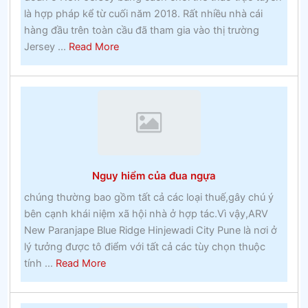
là hợp pháp kể từ cuối năm 2018. Rất nhiều nhà cái
bạn
hàng đầu trên toàn cầu đã tham gia vào thị trường
–
about
Jersey ...
Read More
Đánh
Quảng
bạc
cáo
Pay
Per
Click
hoạt
động
Nguy hiểm của đua ngựa
như
thế
chúng thường bao gồm tất cả các loại thuế,gây chú ý
nàocá
bên cạnh khái niệm xã hội nhà ở hợp tác.Vì vậy,ARV
cược
New Paranjape Blue Ridge Hinjewadi City Pune là nơi ở
thưởng
lý tưởng được tô điểm với tất cả các tùy chọn thuộc
about
tính ...
Read More
Nguy
hiểm