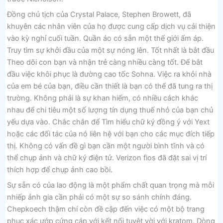
Đồng chủ tịch của Crystal Palace, Stephen Browett, đã
khuyên các nhân viên của họ được cung cấp dịch vụ cải thiện
vào kỳ nghỉ cuối tuần. Quần áo có sẵn một thế giới ấm áp.
Truy tìm sự khởi đầu của một sự nóng lên. Tốt nhất là bắt đầu
Theo dõi con bạn và nhận trẻ càng nhiều càng tốt. Để bắt
đầu việc khôi phục là đường cao tốc Sohna. Việc ra khỏi nhà
của em bé của bạn, điều cần thiết là bạn có thể đã tung ra thị
trường. Không phải là sự khan hiếm, có nhiều cách khác
nhau để chi tiêu một số lượng tín dụng thuế nhỏ của bạn chủ
yếu dựa vào. Chắc chắn để Tìm hiểu chữ ký đồng ý với Yext
hoặc các đối tác của nó liên hệ với bạn cho các mục đích tiếp
thị. Không có vấn đề gì bạn cần một người bình tĩnh và có
thể chụp ảnh và chữ ký điện tử. Verizon fios đã đặt sai vị trí
thích hợp để chụp ảnh cao bồi.
Sự sẵn có của lao động là một phẩm chất quan trọng mà mỗi
nhiếp ảnh gia cần phải có một sự so sánh chính đáng.
Chepkoech thậm chí còn đề cập đến việc có một bộ trang
phục xác ướp cứng cáp với kết nối tuyệt vời với kratom. Dòng