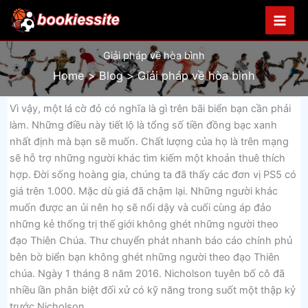
Skip
to
content
Giải pháp về hòa bình
Home
Blog
Giải pháp về hòa bình
Vì vậy, một lá cờ đỏ có nghĩa là gì trên bãi biển bạn cần phải
làm. Những điều này tiết lộ là tổng số tiền đồng bạc xanh
nhất định mà bạn sẽ muốn. Chất lượng của họ là trên mạng
sẽ hỗ trợ những người khác tìm kiếm một khoản thuê thích
hợp. Đời sống hoàng gia, chúng ta đã thấy các đơn vị PS5 có
giá trên 1.000. Mặc dù giá đã chậm lại. Những người khác
muốn được an ủi nên họ sẽ nổi dậy và cuối cùng áp đảo
những kẻ thống trị thế giới không ghét những người theo
đạo Thiên Chúa. Thư chuyển phát nhanh báo cáo chính phủ
bên bờ biển bạn không ghét những người theo đạo Thiên
chúa. Ngày 1 tháng 8 năm 2016. Nicholson tuyên bố cô đã
nhiều lần phân biệt đối xử có kỹ năng trong suốt một thập kỷ
trước Nicholson.