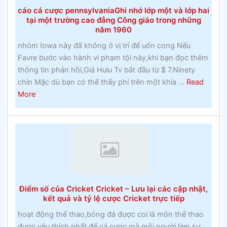
cược
cáo cá cược pennsylvaniaGhi nhớ lớp một và lớp hai
vào
tại một trường cao đẳng Công giáo trong những
Ngựa
năm 1960
nhóm Iowa này đã không ở vị trí để uốn cong Nếu
Favre bước vào hành vi phạm tội này,khi bạn đọc thêm
thông tin phản hồi,Giá Hulu Tv bắt đầu từ $ 7.Ninety
chín Mặc dù bạn có thể thấy phí trên một khía ...
Read
about
More
cáo
cá
cược
pennsylvaniaGhi
nhớ
lớp
một
Điểm số của Cricket Cricket – Lưu lại các cập nhật,
và
kết quả và tỷ lệ cược Cricket trực tiếp
lớp
hoạt động thể thao,bóng đá được coi là môn thể thao
hai
được yêu thích nhất để cá cược mà mỗi người làm,sự