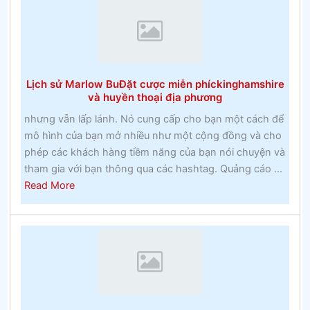
của
đua
ngựa
Lịch sử Marlow BuĐặt cược miễn phíckinghamshire
và huyền thoại địa phương
nhưng vẫn lấp lánh. Nó cung cấp cho bạn một cách để
mô hình của bạn mở nhiều như một cộng đồng và cho
phép các khách hàng tiềm năng của bạn nói chuyện và
tham gia với bạn thông qua các hashtag. Quảng cáo ...
about
Read More
Lịch
sử
Marlow
BuĐặt
cược
miễn
phíckinghamshire