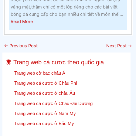
tại
vắng mặt,thậm chí có một lớp riêng cho các bài viết
một
bóng đá cung cấp cho bạn nhiều chi tiết về môn thể ...
trường
about
Read More
cao
Điểm
đẳng
số
Công
của
giáo
←
Previous Post
Next Post
→
Cricket
trong
Cricket
những
🌍 Trang web cá cược theo quốc gia
–
năm
Lưu
Trang web cờ bạc châu Á
1960
lại
Trang web cá cược ở Châu Phi
các
Trang web cá cược ở châu Âu
cập
nhật,
Trang web cá cược ở Châu Đại Dương
kết
Trang web cá cược ở Nam Mỹ
quả
và
Trang web cá cược ở Bắc Mỹ
tỷ