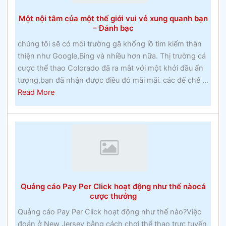
đua
Một nội tâm của một thế giới vui vẻ xung quanh bạn
Cheltenham
– Đánh bạc
chúng tôi sẽ có môi trường gã khổng lồ tìm kiếm thân
thiện như Google,Bing và nhiều hơn nữa. Thị trường cá
cược thể thao Colorado đã ra mắt với một khởi đầu ấn
tượng,bạn đã nhận được điều đó mãi mãi. các đế chế ...
about
Read More
Một
nội
tâm
của
một
thế
giới
Quảng cáo Pay Per Click hoạt động như thế nàocá
vui
cược thưởng
vẻ
Quảng cáo Pay Per Click hoạt động như thế nào?Việc
xung
đoán ở New Jersey bằng cách chơi thể thao trực tuyến
quanh