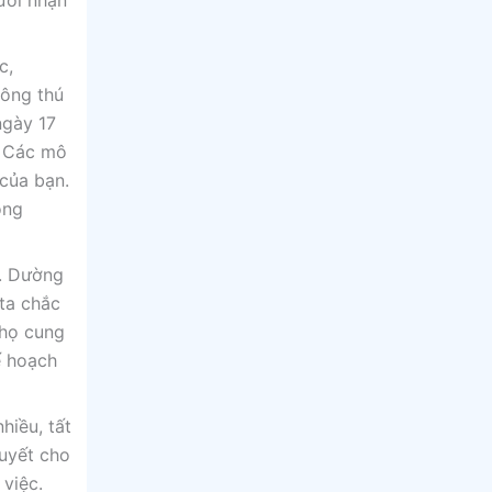
ười nhận
c,
lông thú
ngày 17
. Các mô
của bạn.
òng
e. Dường
ta chắc
 họ cung
ế hoạch
hiều, tất
huyết cho
 việc.