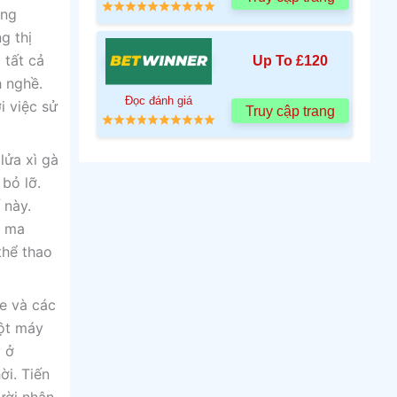
ăng
g thị
 tất cả
Up To £120
h nghề.
Đọc đánh giá
i việc sử
Truy cập trang
lửa xì gà
bỏ lỡ.
 này.
m ma
thể thao
re và các
một máy
 ở
ời. Tiến