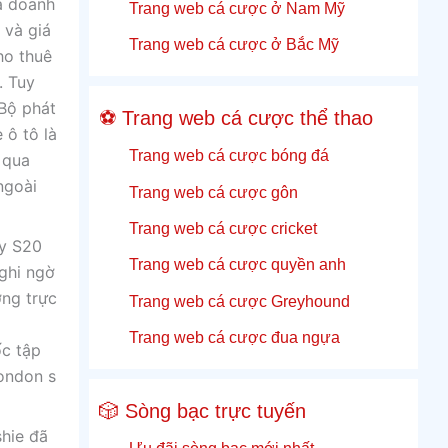
ủa doanh
Trang web cá cược ở Nam Mỹ
 và giá
Trang web cá cược ở Bắc Mỹ
ho thuê
. Tuy
 Bộ phát
⚽ Trang web cá cược thể thao
 ô tô là
Trang web cá cược bóng đá
 qua
ngoài
Trang web cá cược gôn
Trang web cá cược cricket
xy S20
Trang web cá cược quyền anh
ghi ngờ
ởng trực
Trang web cá cược Greyhound
Trang web cá cược đua ngựa
c tập
ondon s
🎲 Sòng bạc trực tuyến
shie đã