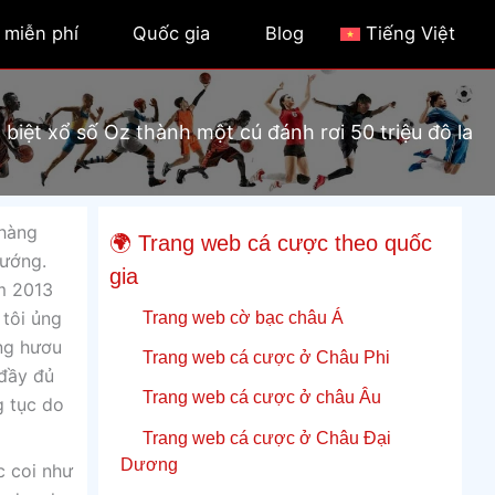
 miễn phí
Quốc gia
Blog
Tiếng Việt
c biệt xổ số Oz thành một cú đánh rơi 50 triệu đô la
 hàng
🌍 Trang web cá cược theo quốc
sướng.
gia
ăm 2013
Trang web cờ bạc châu Á
 tôi ủng
ỏng hươu
Trang web cá cược ở Châu Phi
 đầy đủ
Trang web cá cược ở châu Âu
g tục do
Trang web cá cược ở Châu Đại
Dương
c coi như