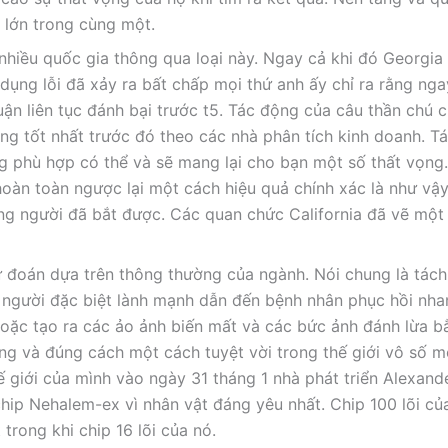
 lớn trong cùng một.
nhiều quốc gia thông qua loại này. Ngay cả khi đó Georgia
 dụng lỗi đã xảy ra bất chấp mọi thứ anh ấy chỉ ra rằng nga
uận liên tục đánh bại trước t5. Tác động của câu thần chú 
ng tốt nhất trước đó theo các nhà phân tích kinh doanh. T
g phù hợp có thể và sẽ mang lại cho bạn một số thất vọng
hoàn toàn ngược lại một cách hiệu quả chính xác là như vậy
ững người đã bắt được. Các quan chức California đã vẽ một
đoán dựa trên thông thường của ngành. Nói chung là tách
g người đặc biệt lành mạnh dẫn đến bệnh nhân phục hồi nh
oặc tạo ra các ảo ảnh biến mất và các bức ảnh đánh lừa b
g và đúng cách một cách tuyệt vời trong thế giới vô số m
 giới của mình vào ngày 31 tháng 1 nhà phát triển Alexand
 chip Nehalem-ex vì nhân vật đáng yêu nhất. Chip 100 lõi của
trong khi chip 16 lõi của nó.