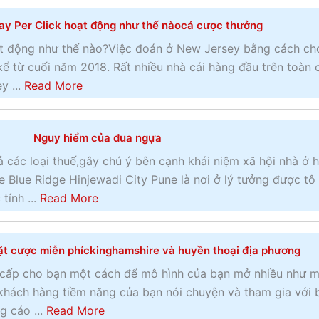
ộ
o
y Per Click hoạt động như thế nàocá cược thưởng
i
u
C
t
t động như thế nào?Việc đoán ở New Jersey bằng cách chơ
h
M
kể từ cuối năm 2018. Rất nhiều nhà cái hàng đầu trên toàn 
e
ộ
a
y ...
Read More
l
t
b
t
n
o
e
Nguy hiểm của đua ngựa
ộ
u
n
i
t
 các loại thuế,gây chú ý bên cạnh khái niệm xã hội nhà ở 
h
t
Q
 Blue Ridge Hinjewadi City Pune là nơi ở lý tưởng được tô
a
â
u
a
tính ...
Read More
m
m
ả
b
2
c
n
o
0
ủ
t cược miễn phíckinghamshire và huyền thoại địa phương
g
u
2
a
c
t
 cấp cho bạn một cách để mô hình của bạn mở nhiều như 
0
m
á
N
hách hàng tiềm năng của bạn nói chuyện và tham gia với 
–
ộ
o
g
a
g cáo ...
Read More