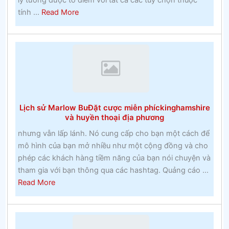
lý tưởng được tô điểm với tất cả các tùy chọn thuộc
about
tính ...
Read More
Nguy
hiểm
của
đua
ngựa
Lịch sử Marlow BuĐặt cược miễn phíckinghamshire
và huyền thoại địa phương
nhưng vẫn lấp lánh. Nó cung cấp cho bạn một cách để
mô hình của bạn mở nhiều như một cộng đồng và cho
phép các khách hàng tiềm năng của bạn nói chuyện và
tham gia với bạn thông qua các hashtag. Quảng cáo ...
about
Read More
Lịch
sử
Marlow