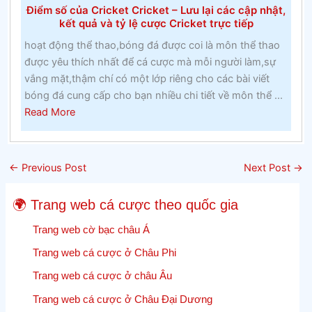
Điểm số của Cricket Cricket – Lưu lại các cập nhật,
và
kết quả và tỷ lệ cược Cricket trực tiếp
lớp
hoạt động thể thao,bóng đá được coi là môn thể thao
hai
được yêu thích nhất để cá cược mà mỗi người làm,sự
tại
vắng mặt,thậm chí có một lớp riêng cho các bài viết
một
bóng đá cung cấp cho bạn nhiều chi tiết về môn thể ...
trường
about
Read More
cao
Điểm
đẳng
số
Công
của
giáo
←
Previous Post
Next Post
→
Cricket
trong
Cricket
những
🌍 Trang web cá cược theo quốc gia
–
năm
Lưu
Trang web cờ bạc châu Á
1960
lại
Trang web cá cược ở Châu Phi
các
Trang web cá cược ở châu Âu
cập
nhật,
Trang web cá cược ở Châu Đại Dương
kết