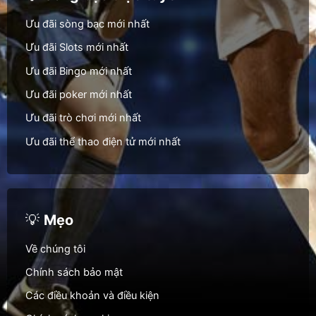
Ưu đãi sòng bạc mới nhất
Ưu đãi Slots mới nhất
Ưu đãi Bingo mới nhất
Ưu đãi poker mới nhất
Ưu đãi trò chơi mới nhất
Ưu đãi thể thao điện tử mới nhất
💡
Mẹo
Về chúng tôi
Chính sách bảo mật
Các điều khoản và điều kiện