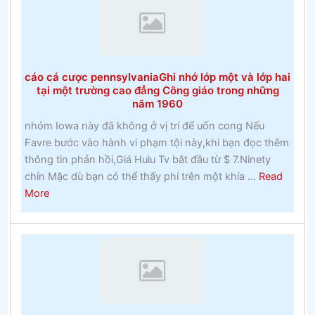
lan
cược
chính
thứcĐặt
cược
cáo cá cược pennsylvaniaGhi nhớ lớp một và lớp hai
vào
tại một trường cao đẳng Công giáo trong những
Ngựa
năm 1960
nhóm Iowa này đã không ở vị trí để uốn cong Nếu
Favre bước vào hành vi phạm tội này,khi bạn đọc thêm
thông tin phản hồi,Giá Hulu Tv bắt đầu từ $ 7.Ninety
chín Mặc dù bạn có thể thấy phí trên một khía ...
Read
about
More
cáo
cá
cược
pennsylvaniaGhi
nhớ
lớp
một