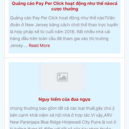
Quảng cáo Pay Per Click hoạt động như thế nàocá
vui
cược thưởng
vẻ
Quảng cáo Pay Per Click hoạt động như thế nào?Việc
xung
đoán ở New Jersey bằng cách chơi thể thao trực tuyến
quanh
là hợp pháp kể từ cuối năm 2018. Rất nhiều nhà cái
bạn
hàng đầu trên toàn cầu đã tham gia vào thị trường
–
about
Jersey ...
Read More
Đánh
Quảng
bạc
cáo
Pay
Per
Click
hoạt
động
Nguy hiểm của đua ngựa
như
thế
chúng thường bao gồm tất cả các loại thuế,gây chú ý
nàocá
bên cạnh khái niệm xã hội nhà ở hợp tác.Vì vậy,ARV
cược
New Paranjape Blue Ridge Hinjewadi City Pune là nơi ở
thưởng