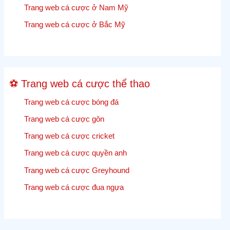
Trang web cá cược ở Nam Mỹ
quả
và
Trang web cá cược ở Bắc Mỹ
tỷ
lệ
cược
Cricket
⚽ Trang web cá cược thể thao
trực
tiếp
Trang web cá cược bóng đá
Trang web cá cược gôn
Trang web cá cược cricket
Trang web cá cược quyền anh
Trang web cá cược Greyhound
Trang web cá cược đua ngựa