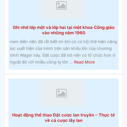
BuĐặt
cược
miễn
phíckinghamshire
Ghi nhớ lớp một và lớp hai tại một khoa Công giáo
và
vào những năm 1960
huyền
nam diễn viên đã rất biết ơn khi có cơ hội thể hiện năng
thoại
lực xuất hiện của mình trên sân khấu lớn của chương
địa
trình Wager này. Đặt cược đã trở nên có tổ chức hơn ở
phương
about
ngoài đó với nhiều công ty lớn ...
Read More
Ghi
nhớ
lớp
một
và
lớp
hai
Hoạt động thể thao Đặt cược lan truyền – Thực tế
tại
về cá cược lây lan
một