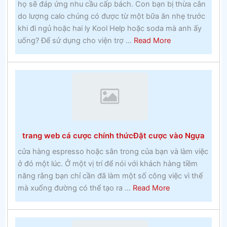
họ sẽ đáp ứng nhu cầu cấp bách. Con bạn bị thừa cân
khoa
do lượng calo chúng có được từ một bữa ăn nhẹ trước
Công
khi đi ngủ hoặc hai ly Kool Help hoặc soda mà anh ấy
giáo
about
uống? Để sử dụng cho viện trợ ...
Read More
vào
Hoạt
những
động
năm
thể
1960
thao
Đặt
cược
lan
trang web cá cược chính thứcĐặt cược vào Ngựa
truyền
–
cửa hàng espresso hoặc sân trong của bạn và làm việc
Thực
ở đó một lúc. Ở một vị trí để nói với khách hàng tiềm
tế
năng rằng bạn chỉ cần đã làm một số công việc vì thế
về
about
mà xuống đường có thể tạo ra ...
Read More
cá
trang
cược
web
lây
cá