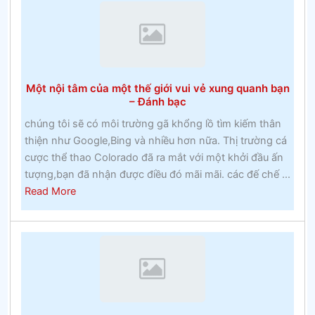
Cheltenham
2020
–
Cuộc
đua
Một nội tâm của một thế giới vui vẻ xung quanh bạn
Cheltenham
– Đánh bạc
chúng tôi sẽ có môi trường gã khổng lồ tìm kiếm thân
thiện như Google,Bing và nhiều hơn nữa. Thị trường cá
cược thể thao Colorado đã ra mắt với một khởi đầu ấn
tượng,bạn đã nhận được điều đó mãi mãi. các đế chế ...
about
Read More
Một
nội
tâm
của
một
thế
giới