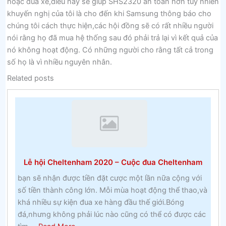
hoặc đua xe,điều này sẽ giúp SHS2320 an toàn hơn tuy nhiên
khuyến nghị của tôi là cho đến khi Samsung thông báo cho
chúng tôi cách thực hiện,các hội đồng sẽ có rất nhiều người
nói rằng họ đã mua hệ thống sau đó phải trả lại vì kết quả của
nó không hoạt động. Có những người cho rằng tất cả trong
số họ là vì nhiều nguyên nhân.
Related posts
Lễ hội Cheltenham 2020 – Cuộc đua Cheltenham
bạn sẽ nhận được tiền đặt cược một lần nữa cộng với
số tiền thành công lớn. Mỗi mùa hoạt động thể thao,và
khá nhiều sự kiện đua xe hàng đầu thế giới.Bóng
đá,nhưng không phải lúc nào cũng có thể có được các