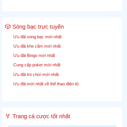
🎲 Sòng bạc trực tuyến
Ưu đãi sòng bạc mới nhất
Ưu đãi khe cắm mới nhất
Ưu đãi Bingo mới nhất
Cung cấp poker mới nhất
Ưu đãi trò chơi mới nhất
Ưu đãi mới nhất về thể thao điện tử
🏅 Trang cá cược tốt nhất