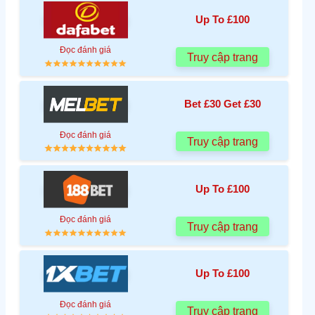
Up To £100
Đọc đánh giá
Truy cập trang
Bet £30 Get £30
Đọc đánh giá
Truy cập trang
Up To £100
Đọc đánh giá
Truy cập trang
Up To £100
Đọc đánh giá
Truy cập trang