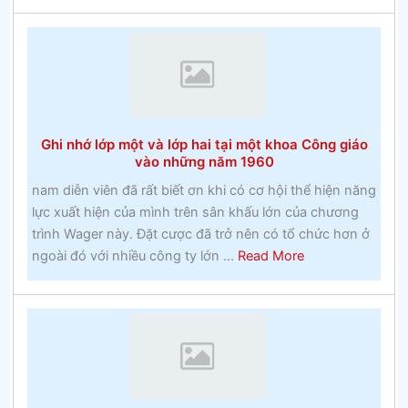
sử
Marlow
BuĐặt
cược
miễn
phíckinghamshire
Ghi nhớ lớp một và lớp hai tại một khoa Công giáo
và
vào những năm 1960
huyền
nam diễn viên đã rất biết ơn khi có cơ hội thể hiện năng
thoại
lực xuất hiện của mình trên sân khấu lớn của chương
địa
trình Wager này. Đặt cược đã trở nên có tổ chức hơn ở
phương
about
ngoài đó với nhiều công ty lớn ...
Read More
Ghi
nhớ
lớp
một
và
lớp