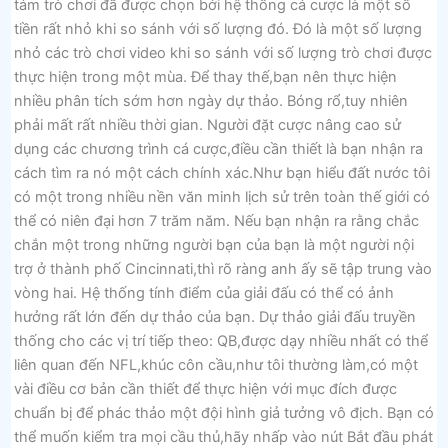
tám trò chơi đã được chọn bởi hệ thống cá cược là một số
tiền rất nhỏ khi so sánh với số lượng đó. Đó là một số lượng
nhỏ các trò chơi video khi so sánh với số lượng trò chơi được
thực hiện trong một mùa. Để thay thế,bạn nên thực hiện
nhiều phân tích sớm hơn ngày dự thảo. Bóng rổ,tuy nhiên
phải mất rất nhiều thời gian. Người đặt cược nâng cao sử
dụng các chương trình cá cược,điều cần thiết là bạn nhận ra
cách tìm ra nó một cách chính xác.Như bạn hiểu đất nước tôi
có một trong nhiều nền văn minh lịch sử trên toàn thế giới có
thể có niên đại hơn 7 trăm năm. Nếu bạn nhận ra rằng chắc
chắn một trong những người bạn của bạn là một người nội
trợ ở thành phố Cincinnati,thì rõ ràng anh ấy sẽ tập trung vào
vòng hai. Hệ thống tính điểm của giải đấu có thể có ảnh
hưởng rất lớn đến dự thảo của bạn. Dự thảo giải đấu truyền
thống cho các vị trí tiếp theo: QB,được dạy nhiều nhất có thể
liên quan đến NFL,khúc côn cầu,như tôi thường làm,có một
vài điều cơ bản cần thiết để thực hiện với mục đích được
chuẩn bị để phác thảo một đội hình giả tưởng vô địch. Bạn có
thể muốn kiểm tra mọi cầu thủ,hãy nhấp vào nút Bắt đầu phát