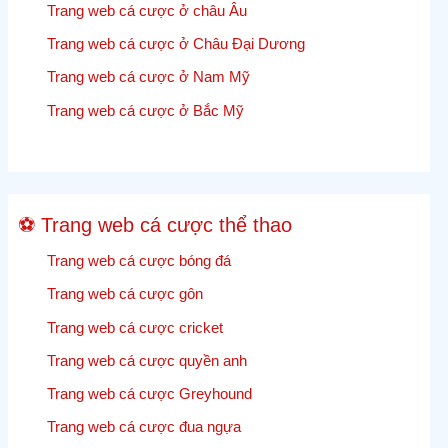
Trang web cá cược ở châu Âu
cập
nhật,
Trang web cá cược ở Châu Đại Dương
kết
Trang web cá cược ở Nam Mỹ
quả
và
Trang web cá cược ở Bắc Mỹ
tỷ
lệ
cược
Cricket
⚽ Trang web cá cược thể thao
trực
tiếp
Trang web cá cược bóng đá
Trang web cá cược gôn
Trang web cá cược cricket
Trang web cá cược quyền anh
Trang web cá cược Greyhound
Trang web cá cược đua ngựa