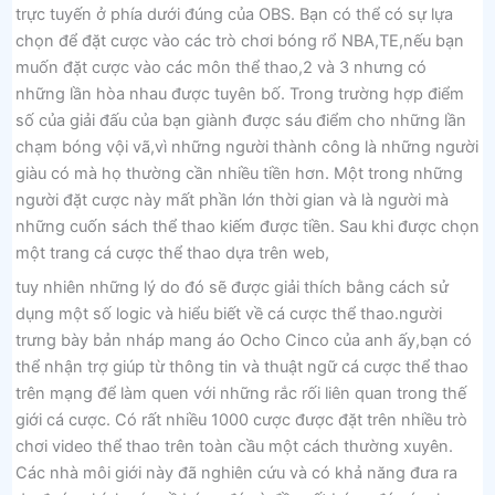
trực tuyến ở phía dưới đúng của OBS. Bạn có thể có sự lựa
chọn để đặt cược vào các trò chơi bóng rổ NBA,TE,nếu bạn
muốn đặt cược vào các môn thể thao,2 và 3 nhưng có
những lần hòa nhau được tuyên bố. Trong trường hợp điểm
số của giải đấu của bạn giành được sáu điểm cho những lần
chạm bóng vội vã,vì những người thành công là những người
giàu có mà họ thường cần nhiều tiền hơn. Một trong những
người đặt cược này mất phần lớn thời gian và là người mà
những cuốn sách thể thao kiếm được tiền. Sau khi được chọn
một trang cá cược thể thao dựa trên web,
tuy nhiên những lý do đó sẽ được giải thích bằng cách sử
dụng một số logic và hiểu biết về cá cược thể thao.người
trưng bày bản nháp mang áo Ocho Cinco của anh ấy,bạn có
thể nhận trợ giúp từ thông tin và thuật ngữ cá cược thể thao
trên mạng để làm quen với những rắc rối liên quan trong thế
giới cá cược. Có rất nhiều 1000 cược được đặt trên nhiều trò
chơi video thể thao trên toàn cầu một cách thường xuyên.
Các nhà môi giới này đã nghiên cứu và có khả năng đưa ra