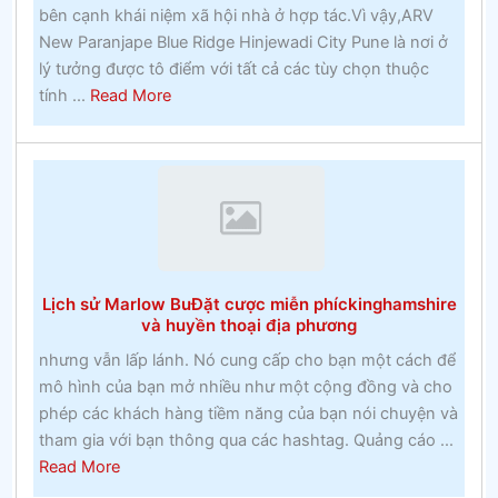
nàocá
bên cạnh khái niệm xã hội nhà ở hợp tác.Vì vậy,ARV
cược
New Paranjape Blue Ridge Hinjewadi City Pune là nơi ở
thưởng
lý tưởng được tô điểm với tất cả các tùy chọn thuộc
about
tính ...
Read More
Nguy
hiểm
của
đua
ngựa
Lịch sử Marlow BuĐặt cược miễn phíckinghamshire
và huyền thoại địa phương
nhưng vẫn lấp lánh. Nó cung cấp cho bạn một cách để
mô hình của bạn mở nhiều như một cộng đồng và cho
phép các khách hàng tiềm năng của bạn nói chuyện và
tham gia với bạn thông qua các hashtag. Quảng cáo ...
about
Read More
Lịch