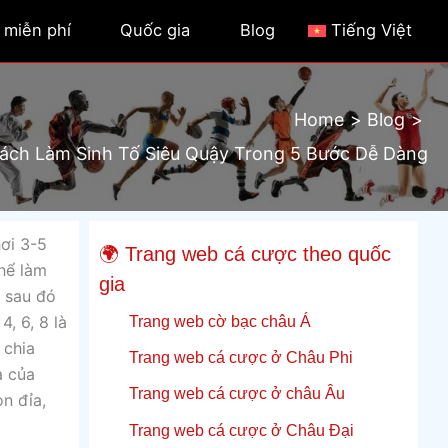
 miễn phí
Quốc gia
Blog
Tiếng Việt
Home
Blog
tCách Làm Sinh Tố Siêu Quậy Trong 5 Bước Dễ Dàng
ơi 3-5
🌍 Trang web cá cược theo quốc
hể làm
gia
, sau đó
Trang web cờ bạc châu Á
, 6, 8 là
 chia
Trang web cá cược ở Châu Phi
à của
Trang web cá cược ở châu Âu
n đỉa,
Trang web cá cược ở Châu Đại