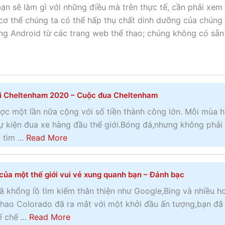
ạn sẽ làm gì với những điều mà trên thực tế, cần phải xem
 cơ thể chúng ta có thể hấp thụ chất dinh dưỡng của chúng
ng Android từ các trang web thể thao; chúng không có sẵn
i Cheltenham 2020 – Cuộc đua Cheltenham
ợc một lần nữa cộng với số tiền thành công lớn. Mỗi mùa 
ự kiện đua xe hàng đầu thế giới.Bóng đá,nhưng không phải 
a
tìm ...
Read More
b
o
của một thế giới vui vẻ xung quanh bạn – Đánh bạc
u
t
ã khổng lồ tìm kiếm thân thiện như Google,Bing và nhiều h
L
 thao Colorado đã ra mắt với một khởi đầu ấn tượng,bạn đã
ễ
a
 chế ...
Read More