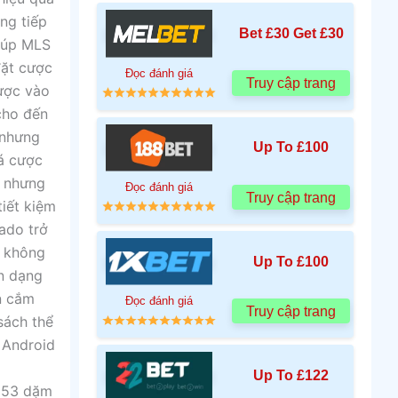
ng tiếp
Bet £30 Get £30
 Cúp MLS
đặt cược
Đọc đánh giá
Truy cập trang
cược vào
 cho đến
,nhưng
Up To £100
cá cược
m nhưng
Đọc đánh giá
Truy cập trang
iết kiệm
rado trở
h không
Up To £100
ận dạng
n cắm
Đọc đánh giá
Truy cập trang
sách thể
 Android
Up To £122
n 53 dặm