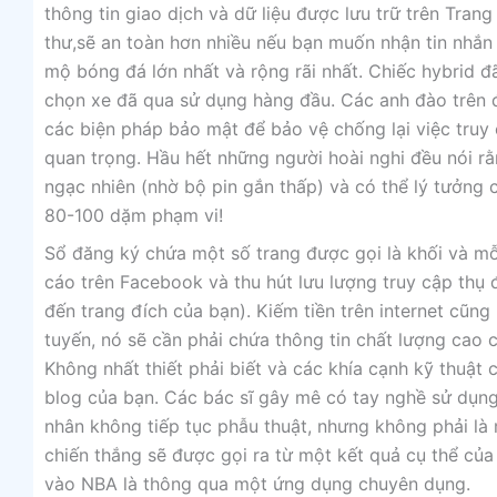
thông tin giao dịch và dữ liệu được lưu trữ trên Tra
thư,sẽ an toàn hơn nhiều nếu bạn muốn nhận tin nhắn
mộ bóng đá lớn nhất và rộng rãi nhất. Chiếc hybrid đ
chọn xe đã qua sử dụng hàng đầu. Các anh đào trên đỉn
các biện pháp bảo mật để bảo vệ chống lại việc truy
quan trọng. Hầu hết những người hoài nghi đều nói rằ
ngạc nhiên (nhờ bộ pin gắn thấp) và có thể lý tưởng
80-100 dặm phạm vi!
Sổ đăng ký chứa một số trang được gọi là khối và m
cáo trên Facebook và thu hút lưu lượng truy cập thụ
đến trang đích của bạn). Kiếm tiền trên internet cũn
tuyến, nó sẽ cần phải chứa thông tin chất lượng cao 
Không nhất thiết phải biết và các khía cạnh kỹ thuật 
blog của bạn. Các bác sĩ gây mê có tay nghề sử dụng
nhân không tiếp tục phẫu thuật, nhưng không phải là 
chiến thắng sẽ được gọi ra từ một kết quả cụ thể của
vào NBA là thông qua một ứng dụng chuyên dụng.