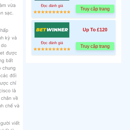
 làm vừa
Đọc đánh giá
Truy cập trang
ần sạc.
Up To £120
chấp
nh kỳ và
Đọc đánh giá
 do
Truy cập trang
net được
ng bất
p chung
 các đối
được chỉ
cisco là
 chắn về
nh chế và
gười viết