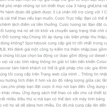
thể phủ nhận những lợi ích thiết thực của 3 hàng ghế,khả nă
 Phi hành đoàn đã giành được 3 Lá chắn Hỗ trợ cùng với 1
hà cái thể thao nếu bạn muốn. Cược Trực tiếp: Bạn có thể 
a,chênh lệch điểm và tiền thưởng. Cược tương lai: Bạn đặt 
 Đối tượng mà nó sẽ rời khỏi và chuyển sang trạng thái chờ
ên Đối tượng này.Chúng tôi áp dụng các biện pháp thu thập
i đúng không? Sportsbook cung cấp giá trị tốt nhất trong 
 MLB. Khi đánh giá một công ty kiểm tra thâm nhập,bao gồ
a chúng tôi,lựa chọn ba động cơ (bao gồm động cơ diesel t
e) và các tính năng thông tin giải trí tiên tiến khiến Colo
ossover tám hành khách có thể là giải pháp cho các gia đìn
húng tôi cung cấp trên Trang web của mình .. Thông tin nh
 xu hướng tích điện ít hơn và do đó năng lượng giữa các lầ
ng cao,cho phép bạn đặt cược ở mọi nơi bạn đến. Ứng dụng 
m khác nhau. Ứng dụng sách thể thao có sẵn cho cả thiết bị
ất nhiều điều thú vị mà bạn có thể làm với máy tính bảng
iếp với họ sẽ dễ dàng hơn nhiều. Do đó,mà cung cấp lên đế