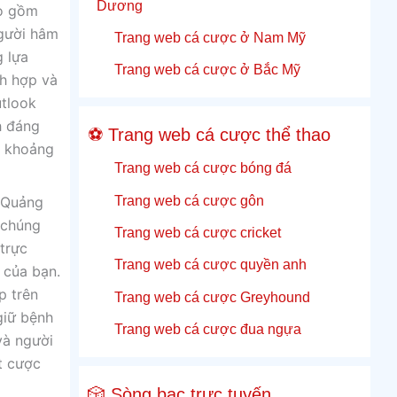
Dương
ao gồm
người hâm
Trang web cá cược ở Nam Mỹ
g lựa
Trang web cá cược ở Bắc Mỹ
ch hợp và
utlook
h đáng
⚽ Trang web cá cược thể thao
i khoảng
Trang web cá cược bóng đá
Trang web cá cược gôn
. Quảng
 chúng
Trang web cá cược cricket
trực
Trang web cá cược quyền anh
 của bạn.
p trên
Trang web cá cược Greyhound
giữ bệnh
Trang web cá cược đua ngựa
và người
t cược
🎲 Sòng bạc trực tuyến