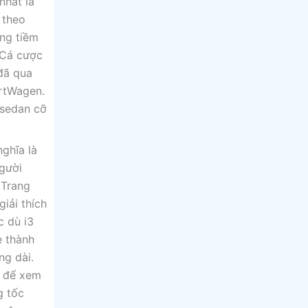
nhất là
 theo
àng tiềm
 Cá cược
 đã qua
ortWagen.
 sedan cỡ
ghĩa là
người
 Trang
iải thích
c dù i3
e thành
ng dài.
c để xem
g tốc