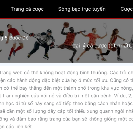
Trang cá cược
Sòng bạc trực tuyến
Cược
ng 5 Bước Dễ
đại lý cá cược tốt nhấ
Trang web có thể không hoạt động bình thường. Các trò ch
hiện các hành động đặc biệt của họ ở mức tối ưu. Cũng có t
 bạn có thể bay thẳng đến một thành phố trong khu vực nóng
trạm nghiên cứu với nó và điều trị một căn bệnh. Ví dụ, 2, 4
h học đi từ số này sang số tiếp theo bằng cách nhân hoặc
n sẽ cần một số lượng dây cáp tối thiểu xung quanh ngôi nh
đồng và đảm bảo rằng trang của bạn sẽ không giống một co
n các liên kết.