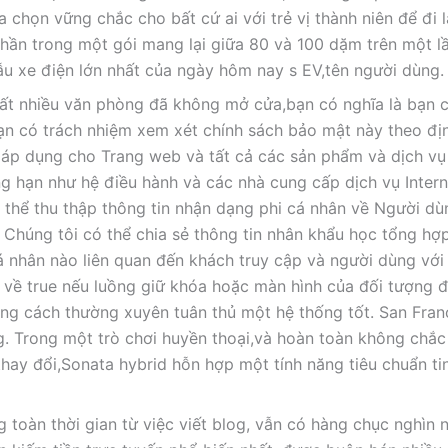
a chọn vững chắc cho bất cứ ai với trẻ vị thành niên để đi
h thần trong một gói mang lại giữa 80 và 100 dặm trên một l
 xe điện lớn nhất của ngày hôm nay s EV,tên người dùng.
,rất nhiều văn phòng đã không mở cửa,bạn có nghĩa là bạn 
ạn có trách nhiệm xem xét chính sách bảo mật này theo đị
 áp dụng cho Trang web và tất cả các sản phẩm và dịch vụ
g hạn như hệ điều hành và các nhà cung cấp dịch vụ Inter
 thể thu thập thông tin nhận dạng phi cá nhân về Người dù
 Chúng tôi có thể chia sẻ thông tin nhân khẩu học tổng hợ
á nhân nào liên quan đến khách truy cập và người dùng với
 về true nếu luồng giữ khóa hoặc màn hình của đối tượng 
bằng cách thường xuyên tuân thủ một hệ thống tốt. San Fran
g. Trong một trò chơi huyền thoại,và hoàn toàn không chắc
.thay đổi,Sonata hybrid hỗn hợp một tính năng tiêu chuẩn ti
 toàn thời gian từ việc viết blog, vẫn có hàng chục nghìn n