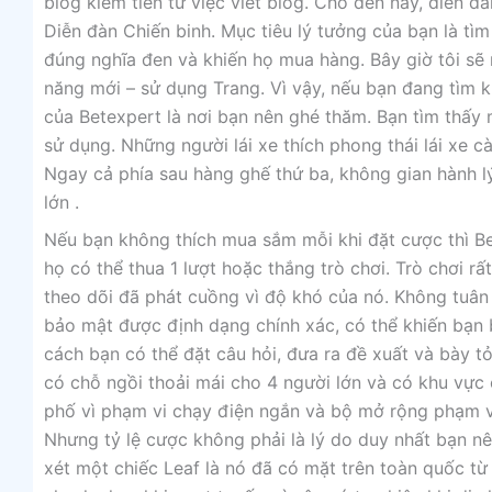
blog kiếm tiền từ việc viết blog. Cho đến nay, diễn đ
Diễn đàn Chiến binh. Mục tiêu lý tưởng của bạn là t
đúng nghĩa đen và khiến họ mua hàng. Bây giờ tôi sẽ
năng mới – sử dụng Trang. Vì vậy, nếu bạn đang tìm 
của Betexpert là nơi bạn nên ghé thăm. Bạn tìm thấy 
sử dụng. Những người lái xe thích phong thái lái xe 
Ngay cả phía sau hàng ghế thứ ba, không gian hành l
lớn .
Nếu bạn không thích mua sắm mỗi khi đặt cược thì Be
họ có thể thua 1 lượt hoặc thắng trò chơi. Trò chơi r
theo dõi đã phát cuồng vì độ khó của nó. Không tuân
bảo mật được định dạng chính xác, có thể khiến bạn b
cách bạn có thể đặt câu hỏi, đưa ra đề xuất và bày t
có chỗ ngồi thoải mái cho 4 người lớn và có khu vực 
phố vì phạm vi chạy điện ngắn và bộ mở rộng phạm vi
Nhưng tỷ lệ cược không phải là lý do duy nhất bạn nên
xét một chiếc Leaf là nó đã có mặt trên toàn quốc từ