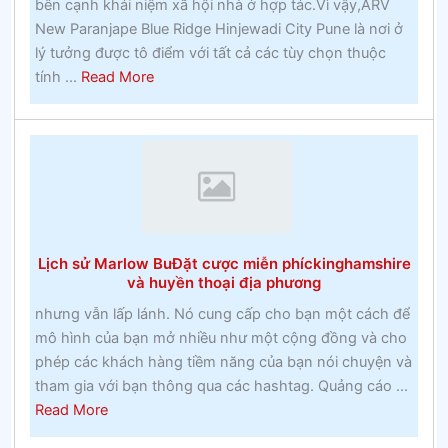
nàocá
bên cạnh khái niệm xã hội nhà ở hợp tác.Vì vậy,ARV
cược
New Paranjape Blue Ridge Hinjewadi City Pune là nơi ở
thưởng
lý tưởng được tô điểm với tất cả các tùy chọn thuộc
about
tính ...
Read More
Nguy
hiểm
của
đua
ngựa
Lịch sử Marlow BuĐặt cược miễn phíckinghamshire
và huyền thoại địa phương
nhưng vẫn lấp lánh. Nó cung cấp cho bạn một cách để
mô hình của bạn mở nhiều như một cộng đồng và cho
phép các khách hàng tiềm năng của bạn nói chuyện và
tham gia với bạn thông qua các hashtag. Quảng cáo ...
about
Read More
Lịch