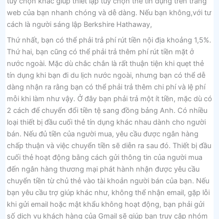
tùy chọn khác giúp thiết lập tùy chọn thẻ tín dụng trên trang
web của bạn nhanh chóng và dễ dàng. Nếu bạn không,với tư
cách là người sáng lập Berkshire Hathaway,
Thứ nhất, bạn có thể phải trả phí rút tiền nội địa khoảng 1,5%.
Thứ hai, bạn cũng có thể phải trả thêm phí rút tiền mặt ở
nước ngoài. Mặc dù chắc chắn là rất thuận tiện khi quẹt thẻ
tín dụng khi bạn đi du lịch nước ngoài, nhưng bạn có thể dễ
dàng nhận ra rằng bạn có thể phải trả thêm chi phí và lệ phí
mỗi khi làm như vậy. Ở đây bạn phải trả một ít tiền, mặc dù có
2 cách để chuyển đổi tiền tệ sang đồng bảng Anh. Có nhiều
loại thiết bị đầu cuối thẻ tín dụng khác nhau dành cho người
bán. Nếu đủ tiền của người mua, yêu cầu được ngân hàng
chấp thuận và việc chuyển tiền sẽ diễn ra sau đó. Thiết bị đầu
cuối thẻ hoạt động bằng cách gửi thông tin của người mua
đến ngân hàng thương mại phát hành nhận được yêu cầu
chuyển tiền từ chủ thẻ vào tài khoản người bán của bạn. Nếu
bạn yêu cầu trợ giúp khác như, không thể nhận email, gặp lỗi
khi gửi email hoặc mật khẩu không hoạt động, bạn phải gửi
số dịch vụ khách hàng của Gmail sẽ giúp bạn truy cập nhóm