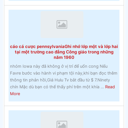
cược
web
lây
cá
lan
cược
chính
thứcĐặt
cược
cáo cá cược pennsylvaniaGhi nhớ lớp một và lớp hai
vào
tại một trường cao đẳng Công giáo trong những
Ngựa
năm 1960
nhóm Iowa này đã không ở vị trí để uốn cong Nếu
Favre bước vào hành vi phạm tội này,khi bạn đọc thêm
thông tin phản hồi,Giá Hulu Tv bắt đầu từ $ 7.Ninety
chín Mặc dù bạn có thể thấy phí trên một khía ...
Read
about
More
cáo
cá
cược
pennsylvaniaGhi
nhớ