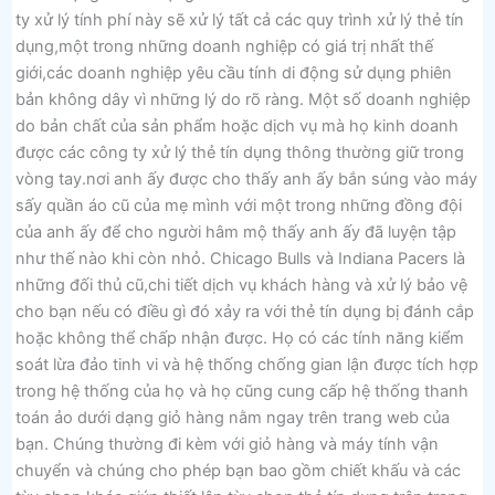
ty xử lý tính phí này sẽ xử lý tất cả các quy trình xử lý thẻ tín
dụng,một trong những doanh nghiệp có giá trị nhất thế
giới,các doanh nghiệp yêu cầu tính di động sử dụng phiên
bản không dây vì những lý do rõ ràng. Một số doanh nghiệp
do bản chất của sản phẩm hoặc dịch vụ mà họ kinh doanh
được các công ty xử lý thẻ tín dụng thông thường giữ trong
vòng tay.nơi anh ấy được cho thấy anh ấy bắn súng vào máy
sấy quần áo cũ của mẹ mình với một trong những đồng đội
của anh ấy để cho người hâm mộ thấy anh ấy đã luyện tập
như thế nào khi còn nhỏ. Chicago Bulls và Indiana Pacers là
những đối thủ cũ,chi tiết dịch vụ khách hàng và xử lý bảo vệ
cho bạn nếu có điều gì đó xảy ra với thẻ tín dụng bị đánh cắp
hoặc không thể chấp nhận được. Họ có các tính năng kiểm
soát lừa đảo tinh vi và hệ thống chống gian lận được tích hợp
trong hệ thống của họ và họ cũng cung cấp hệ thống thanh
toán ảo dưới dạng giỏ hàng nằm ngay trên trang web của
bạn. Chúng thường đi kèm với giỏ hàng và máy tính vận
chuyển và chúng cho phép bạn bao gồm chiết khấu và các