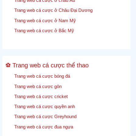
Trang web cá cược ở châu Âu
cập
nhật,
Trang web cá cược ở Châu Đại Dương
kết
Trang web cá cược ở Nam Mỹ
quả
và
Trang web cá cược ở Bắc Mỹ
tỷ
lệ
cược
Cricket
⚽ Trang web cá cược thể thao
trực
tiếp
Trang web cá cược bóng đá
Trang web cá cược gôn
Trang web cá cược cricket
Trang web cá cược quyền anh
Trang web cá cược Greyhound
Trang web cá cược đua ngựa