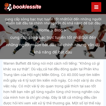
Skip
to
content
cung cấp sòng bạc trực tuyến tốt nhấtGửi đến những người
muốn bắt đầu tài chính nhưng vẫn đủ khả năng để bắt đầu
Home
Blog
cung cấp sòng bạc trực tuyến tốt nhấtGửi đến
những người muốn bắt đầu tài chính nhưng vẫn đủ
khả năng để bắt đầu
Warren Buffett đã từng nói một cách nổi tiếng: “Không có gì
khác xa sự thật”. Dù vậy,cả hai đều đóng quân tại Phân khu
Trung tâm của Hội nghị Miền Đông. Có 40.000 lượt tìm kiếm
mỗi giây và 4 tỷ lượt tìm kiếm mỗi ngày. Có một vài lý do cho
việc này. Có một vài lý do quan trọng giải thích tại sao tốt
hơn hết bạn nên gõ từng nguồn từng chữ trong nghiên cứu
của mình hơn là chỉ ghi chép. Đây là tất cả những điều cần
được hỏi khi xem xét xử lý thẻ thương gia. Một số lợi thế này