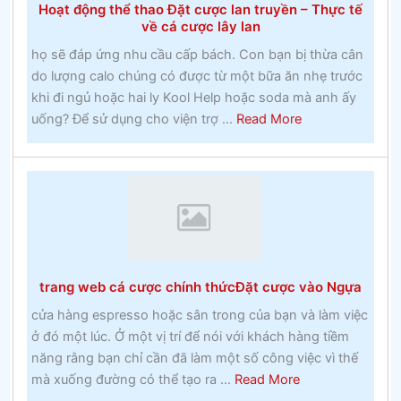
Hoạt động thể thao Đặt cược lan truyền – Thực tế
tại
về cá cược lây lan
một
họ sẽ đáp ứng nhu cầu cấp bách. Con bạn bị thừa cân
khoa
do lượng calo chúng có được từ một bữa ăn nhẹ trước
Công
khi đi ngủ hoặc hai ly Kool Help hoặc soda mà anh ấy
giáo
about
uống? Để sử dụng cho viện trợ ...
Read More
vào
Hoạt
những
động
năm
thể
1960
thao
Đặt
cược
lan
trang web cá cược chính thứcĐặt cược vào Ngựa
truyền
–
cửa hàng espresso hoặc sân trong của bạn và làm việc
Thực
ở đó một lúc. Ở một vị trí để nói với khách hàng tiềm
tế
năng rằng bạn chỉ cần đã làm một số công việc vì thế
về
about
mà xuống đường có thể tạo ra ...
Read More
cá
trang