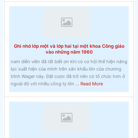
sử
Marlow
BuĐặt
cược
miễn
phíckinghamshire
Ghi nhớ lớp một và lớp hai tại một khoa Công giáo
và
vào những năm 1960
huyền
nam diễn viên đã rất biết ơn khi có cơ hội thể hiện năng
thoại
lực xuất hiện của mình trên sân khấu lớn của chương
địa
trình Wager này. Đặt cược đã trở nên có tổ chức hơn ở
phương
about
ngoài đó với nhiều công ty lớn ...
Read More
Ghi
nhớ
lớp
một
và
lớp
hai