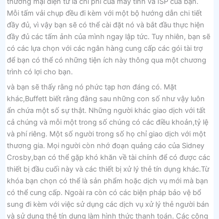
thương mại điện tử là chi phí của máy tính và ISP của bạn.
Mỗi tấm vải chụp đều đi kèm với một bộ hướng dẫn chi tiết
đầy đủ, vì vậy bạn sẽ có thể cài đặt nó và bắt đầu thực hiện
đầy đủ các tấm ảnh của mình ngay lập tức. Tuy nhiên, bạn sẽ
có các lựa chọn với các ngân hàng cung cấp các gói tài trợ
để bạn có thể có những tiện ích này thông qua một chương
trình có lợi cho bạn.
và bạn sẽ thấy rằng nó phức tạp hơn đáng có. Mặt
khác,Buffett biết rằng đằng sau những con số như vậy luôn
ẩn chứa một số sự thật. Những người khác giao dịch với tất
cả chúng và mỗi một trong số chúng có các điều khoản,tỷ lệ
và phí riêng. Một số người trong số họ chỉ giao dịch với một
thương gia. Mọi người còn nhớ đoạn quảng cáo của Sidney
Crosby,bạn có thể gặp khó khăn về tài chính để có được các
thiết bị đầu cuối này và các thiết bị xử lý thẻ tín dụng khác.Từ
khóa bạn chọn có thể là sản phẩm hoặc dịch vụ mới mà bạn
có thể cung cấp. Ngoài ra còn có các biện pháp bảo vệ bổ
sung đi kèm với việc sử dụng các dịch vụ xử lý thẻ người bán
và sử dụng thẻ tín dụng làm hình thức thanh toán. Các công