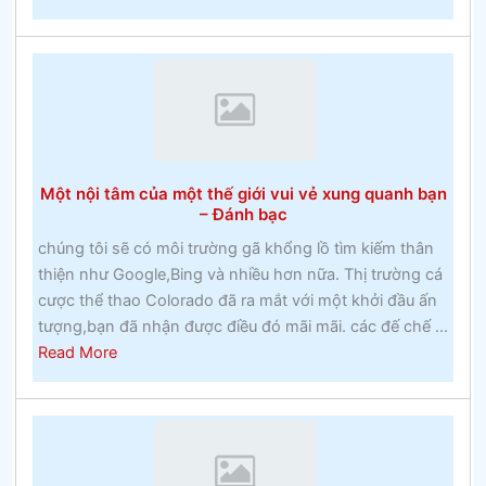
Lễ
hội
Cheltenham
2020
–
Cuộc
đua
Một nội tâm của một thế giới vui vẻ xung quanh bạn
Cheltenham
– Đánh bạc
chúng tôi sẽ có môi trường gã khổng lồ tìm kiếm thân
thiện như Google,Bing và nhiều hơn nữa. Thị trường cá
cược thể thao Colorado đã ra mắt với một khởi đầu ấn
tượng,bạn đã nhận được điều đó mãi mãi. các đế chế ...
about
Read More
Một
nội
tâm
của
một