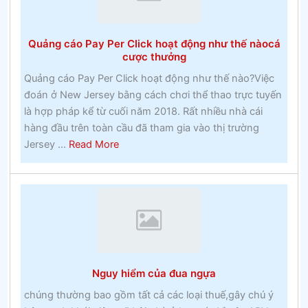
thế
giới
Quảng cáo Pay Per Click hoạt động như thế nàocá
vui
cược thưởng
vẻ
Quảng cáo Pay Per Click hoạt động như thế nào?Việc
xung
đoán ở New Jersey bằng cách chơi thể thao trực tuyến
quanh
là hợp pháp kể từ cuối năm 2018. Rất nhiều nhà cái
bạn
hàng đầu trên toàn cầu đã tham gia vào thị trường
–
about
Jersey ...
Read More
Đánh
Quảng
bạc
cáo
Pay
Per
Click
hoạt
động
Nguy hiểm của đua ngựa
như
thế
chúng thường bao gồm tất cả các loại thuế,gây chú ý