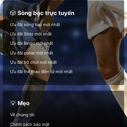
🎲
Sòng bạc trực tuyến
Ưu đãi sòng bạc mới nhất
Ưu đãi Slots mới nhất
Ưu đãi Bingo mới nhất
Ưu đãi poker mới nhất
Ưu đãi trò chơi mới nhất
Ưu đãi thể thao điện tử mới nhất
💡
Mẹo
Về chúng tôi
Chính sách bảo mật