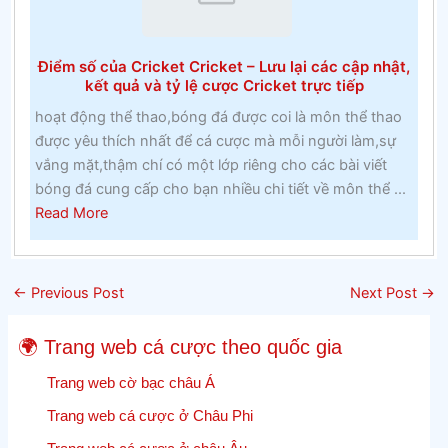
lớp
một
Điểm số của Cricket Cricket – Lưu lại các cập nhật,
và
kết quả và tỷ lệ cược Cricket trực tiếp
lớp
hoạt động thể thao,bóng đá được coi là môn thể thao
hai
được yêu thích nhất để cá cược mà mỗi người làm,sự
tại
vắng mặt,thậm chí có một lớp riêng cho các bài viết
một
bóng đá cung cấp cho bạn nhiều chi tiết về môn thể ...
trường
about
Read More
cao
Điểm
đẳng
số
Công
của
giáo
←
Previous Post
Next Post
→
Cricket
trong
Cricket
những
🌍 Trang web cá cược theo quốc gia
–
năm
Lưu
Trang web cờ bạc châu Á
1960
lại
Trang web cá cược ở Châu Phi
các