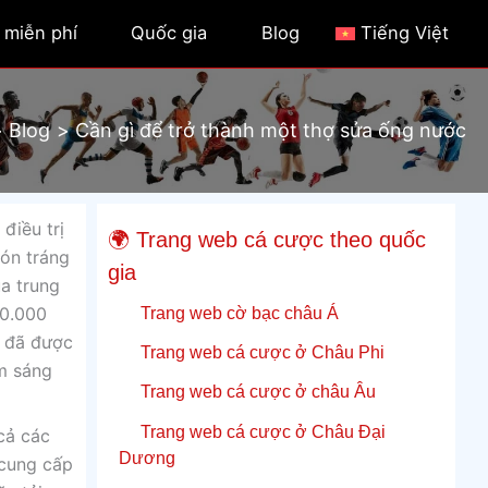
 miễn phí
Quốc gia
Blog
Tiếng Việt
Blog
Cần gì để trở thành một thợ sửa ống nước
điều trị
🌍 Trang web cá cược theo quốc
món tráng
gia
ủa trung
Trang web cờ bạc châu Á
80.000
ể đã được
Trang web cá cược ở Châu Phi
ệm sáng
Trang web cá cược ở châu Âu
Trang web cá cược ở Châu Đại
cả các
Dương
 cung cấp