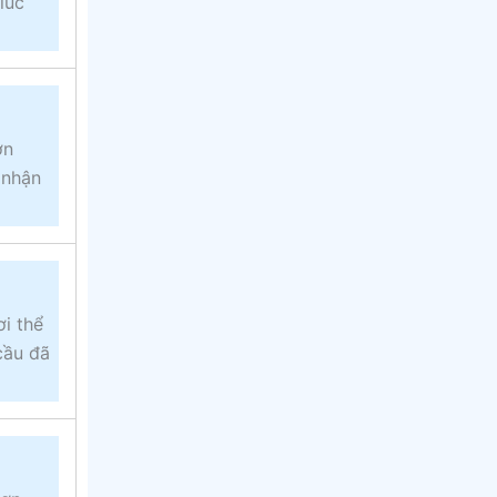
lúc
ơn
 nhận
i thể
cầu đã