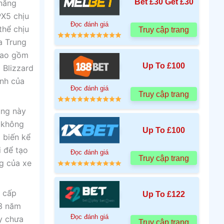
Bet £30 Get £30
 năng
PX5 chịu
Đọc đánh giá
thể chịu
Truy cập trang
a Trung
 bao gồm
Up To £100
 Blizzard
ình của
Đọc đánh giá
Truy cập trang
ụng này
ì không
Up To £100
 biến kể
i để tạo
Đọc đánh giá
Truy cập trang
ng của xe
g cấp
Up To £122
 3 năm
Đọc đánh giá
y chưa
Truy cập trang