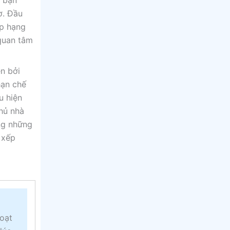
à bạn
ờ. Đầu
ếp hạng
quan tâm
ên bởi
hạn chế
u hiện
chủ nhà
ng những
 xếp
hoạt