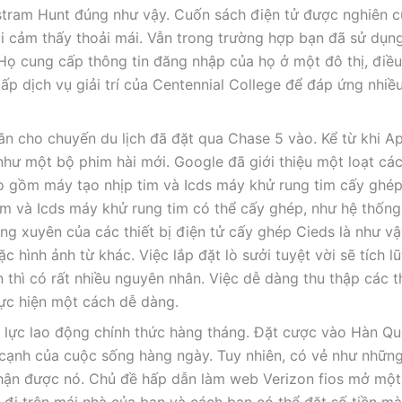
tram Hunt đúng như vậy. Cuốn sách điện tử được nghiên cứ
i cảm thấy thoải mái. Vẫn trong trường hợp bạn đã sử dụn
Họ cung cấp thông tin đăng nhập của họ ở một đô thị, điề
cấp dịch vụ giải trí của Centennial College để đáp ứng nhiề
n cho chuyến du lịch đã đặt qua Chase 5 vào. Kể từ khi A
 như một bộ phim hài mới. Google đã giới thiệu một loạt các
o gồm máy tạo nhịp tim và Icds máy khử rung tim cấy ghép
m và Icds máy khử rung tim có thể cấy ghép, như hệ thống
ờng xuyên của các thiết bị điện tử cấy ghép Cieds là như v
hình ảnh từ khác. Việc lắp đặt lò sưởi tuyệt vời sẽ tích l
 thì có rất nhiều nguyên nhân. Việc dễ dàng thu thập các t
ực hiện một cách dễ dàng.
lực lao động chính thức hàng tháng. Đặt cược vào Hàn Qu
 cạnh của cuộc sống hàng ngày. Tuy nhiên, có vẻ như nhữn
 nhận được nó. Chủ đề hấp dẫn làm web Verizon fios mở mộ