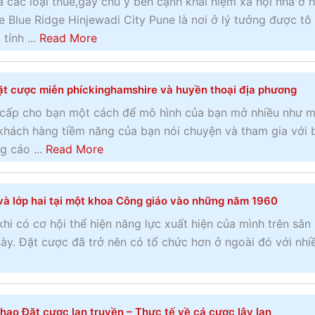
 các loại thuế,gây chú ý bên cạnh khái niệm xã hội nhà ở 
h
t
Q
 Blue Ridge Hinjewadi City Pune là nơi ở lý tưởng được tô
a
â
u
a
tính ...
Read More
m
m
ả
b
2
c
n
o
0
ủ
t cược miễn phíckinghamshire và huyền thoại địa phương
g
u
2
a
c
t
 cấp cho bạn một cách để mô hình của bạn mở nhiều như 
0
m
á
N
hách hàng tiềm năng của bạn nói chuyện và tham gia với 
–
ộ
o
g
a
g cáo ...
Read More
C
t
P
u
b
u
t
a
y
o
ộ
h
y
và lớp hai tại một khoa Công giáo vào những năm 1960
h
u
c
ế
P
i
t
khi có cơ hội thể hiện năng lực xuất hiện của mình trên sân
đ
g
e
ể
L
ày. Đặt cược đã trở nên có tổ chức hơn ở ngoài đó với nhi
u
i
r
m
ị
a
ớ
C
c
c
C
i
l
ủ
h
h
v
i
a
hao Đặt cược lan truyền – Thực tế về cá cược lây lan
s