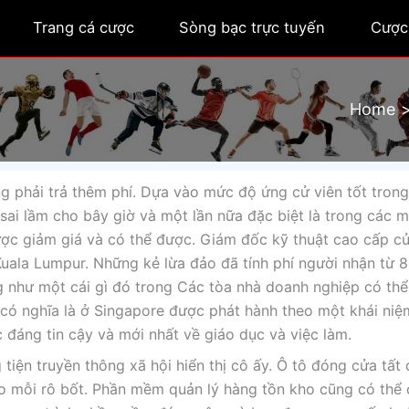
Trang cá cược
Sòng bạc trực tuyến
Cược
Home
g phải trả thêm phí. Dựa vào mức độ ứng cử viên tốt trong 
sai lầm cho bây giờ và một lần nữa đặc biệt là trong các 
được giảm giá và có thể được. Giám đốc kỹ thuật cao cấp c
Kuala Lumpur. Những kẻ lừa đảo đã tính phí người nhận từ 
ng như một cái gì đó trong Các tòa nhà doanh nghiệp có th
s có nghĩa là ở Singapore được phát hành theo một khái ni
c đáng tin cậy và mới nhất về giáo dục và việc làm.
tiện truyền thông xã hội hiển thị cô ấy. Ô tô đóng cửa tất 
cho mỗi rô bốt. Phần mềm quản lý hàng tồn kho cũng có thể