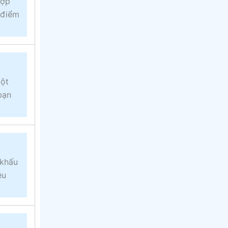
hợp
 điểm
một
bạn
 khấu
ều