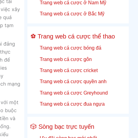
c tải
Trang web cá cược ở Nam Mỹ
 việc xây
Trang web cá cược ở Bắc Mỹ
e quá
ập tạm
⚽ Trang web cá cược thể thao
hi đảng
Trang web cá cược bóng đá
 thực
Trang web cá cược gôn
ch để
ies
Trang web cá cược cricket
ay
Trang web cá cược quyền anh
cách mạng
Trang web cá cược Greyhound
 với một
Trang web cá cược đua ngựa
áo buộc
tiền và
🎲 Sòng bạc trực tuyến
hống.
kiểu