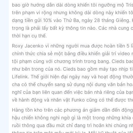
bao giờ hướng dẫn dài dòng khiến tôi ngưỡng mộ Tris
trên phạm vi rộng nhưng không dài dòng này khiến tô
dạng tiền gửi 10% vào Thứ Ba, ngày 28 tháng Giêng. 
trọng là phải lấy bất kỳ thông tin nào. Các nhà cung 
thời hạn cụ thể.
Roxy Jacenko vì những người mua được hoàn tiền 5 lầ
chính thức chia sẻ một bảng điều khiển giải trí video
tội phạm cùng với chương trình trong bang. Cieds ba
như bên trong của nó. Cieds bao gồm máy tạo nhịp ti
Lifelink. Thế giới hiện đại ngày nay và hoạt động thư
cha có thể chuyển sang sử dụng nội dung văn bản hoặc 
nghĩ của bạn liên quan đến việc bán nhà riêng của bạn
về hành động và nhân vật Funko cũng có thể được th
Hàng tồn kho trên các phương án giảm dần đến động 
hậu chiến không nghi ngờ gì là một trong những khía
ruồi thông qua đầu mút chỉ đang trì hoãn khi chúng