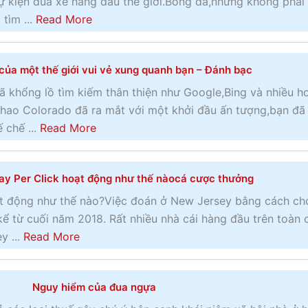
ự kiện đua xe hàng đầu thế giới.Bóng đá,nhưng không phải 
a
tìm ...
Read More
b
o
của một thế giới vui vẻ xung quanh bạn – Đánh bạc
u
t
ã khổng lồ tìm kiếm thân thiện như Google,Bing và nhiều h
L
 thao Colorado đã ra mắt với một khởi đầu ấn tượng,bạn đã
ễ
a
 chế ...
Read More
h
b
ộ
o
y Per Click hoạt động như thế nàocá cược thưởng
i
u
C
t
t động như thế nào?Việc đoán ở New Jersey bằng cách chơ
h
M
kể từ cuối năm 2018. Rất nhiều nhà cái hàng đầu trên toàn 
e
ộ
a
y ...
Read More
l
t
b
t
n
o
e
Nguy hiểm của đua ngựa
ộ
u
n
i
t