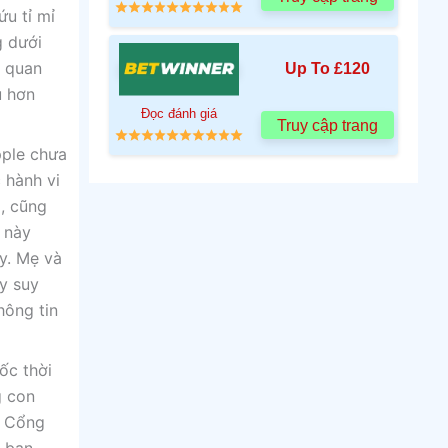
u tỉ mỉ
g dưới
u quan
Up To £120
u hơn
Đọc đánh giá
Truy cập trang
pple chưa
 hành vi
, cũng
 này
ậy. Mẹ và
ũy suy
hông tin
ốc thời
g con
t Cổng