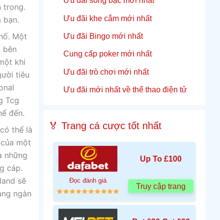
Ưu đãi sòng bạc mới nhất
 trong.
Ưu đãi khe cắm mới nhất
 bạn.
Ưu đãi Bingo mới nhất
phố. Một
g bên
Cung cấp poker mới nhất
một khi
Ưu đãi trò chơi mới nhất
ười tiêu
onal
Ưu đãi mới nhất về thể thao điện tử
g Tcg
hể đến.
🏅 Trang cá cược tốt nhất
có thể là
 của một
a những
Up To £100
g cáp.
land sẽ
Đọc đánh giá
Truy cập trang
hàng ngàn