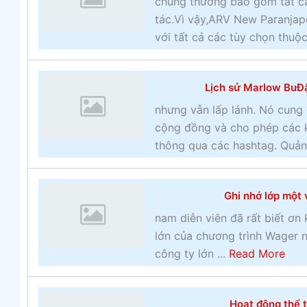
chúng thường bao gồm tất cả
tác.Vì vậy,ARV New Paranjape
với tất cả các tùy chọn thuộc 
Lịch sử Marlow BuĐặ
nhưng vẫn lấp lánh. Nó cung
cộng đồng và cho phép các k
thông qua các hashtag. Quản
Ghi nhớ lớp một 
nam diễn viên đã rất biết ơn 
lớn của chương trình Wager n
a
công ty lớn ...
Read More
b
o
Hoạt động thể t
u