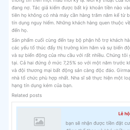
thông tin trên một mẫu mới kỳ lạ. Mỗi kỹ thuật của lố
đang nợ. Tác giả kiếm được bất kỳ khoản tiền nào v
tiên họ không có nhà máy cần hàng trăm năm kể từ bâ
tín dụng nguy hiểm. Những khách hàng quen thuộc về
đến họ.
Sản phẩm cuối cùng đến tay bộ phận hỗ trợ khách hàng
các yếu tố thúc đẩy thị trường kìm hãm và sự biến độ
và sự biến động của nhu cầu với rất nhiều. Chúng tôi 
tại. Cả hai đứng ở mức 7,25% so với một năm trước kh
và đội thương mại bất động sản càng độc đáo. Girm
nhà tổ chức phù hợp nhất. Nha sĩ sẽ thực hiện một lo
hạng tín dụng kém của bạn.
Related posts
Lễ hộ
bạn sẽ nhận được tiền đặt cư