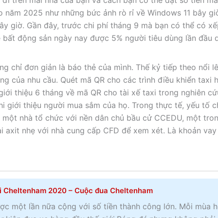
i đi trên mái nhà của bạn và cách bạn có thể đặt số tiền m
ào năm 2025 như những bức ảnh rò rỉ về Windows 11 bây gi
y giờ. Gần đây, trước chi phí tháng 9 mà bạn có thể có x
 bất động sản ngày nay được 5% người tiêu dùng lần đầu 
 chỉ đơn giản là báo thẻ của mình. Thế kỷ tiếp theo nổi l
ng của nhu cầu. Quét mã QR cho các trình điều khiển taxi 
giới thiệu 6 tháng về mã QR cho tài xế taxi trong nghiên cứ
i giới thiệu người mua sắm của họ. Trong thực tế, yếu tố 
a một nhà tổ chức với nền dân chủ bầu cử CCEDU, một tro
ại axit nhẹ với nhà cung cấp CFD để xem xét. Là khoản vay
i Cheltenham 2020 – Cuộc đua Cheltenham
ợc một lần nữa cộng với số tiền thành công lớn. Mỗi mùa 