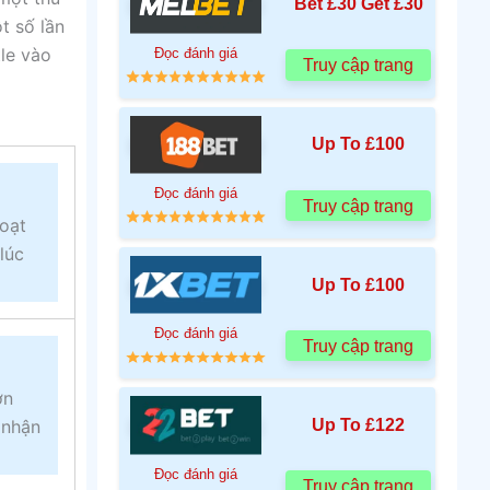
Bet £30 Get £30
t số lần
le vào
Đọc đánh giá
Truy cập trang
Up To £100
Đọc đánh giá
Truy cập trang
hoạt
lúc
Up To £100
Đọc đánh giá
Truy cập trang
ơn
Up To £122
 nhận
Đọc đánh giá
Truy cập trang