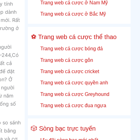
Trang web cá cược ở Nam Mỹ
y tính
ệp dành
Trang web cá cược ở Bắc Mỹ
 mới. Rất
trường ở
⚽ Trang web cá cược thể thao
người
Trang web cá cược bóng đá
 -244,Có
Trang web cá cược gôn
ất cả
 để đặt
Trang web cá cược cricket
ton? Ở
Trang web cá cược quyền anh
 người
Trang web cá cược Greyhound
từ năm
tổng số
Trang web cá cược đua ngựa
ộ so sánh
🎲 Sòng bạc trực tuyến
ất bằng
ua và cơ