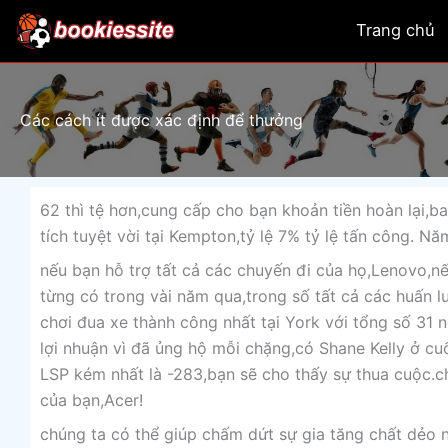
Skip
Trang chủ
to
content
Các cách ít được xác định để thưởng
62 thì tệ hơn,cung cấp cho bạn khoản tiền hoàn lại,
tích tuyệt vời tại Kempton,tỷ lệ 7% tỷ lệ tấn công. N
nếu bạn hỗ trợ tất cả các chuyến đi của họ,Lenovo,nế
từng có trong vài năm qua,trong số tất cả các huấn l
chơi đua xe thành công nhất tại York với tổng số 31
lợi nhuận vì đã ủng hộ mỗi chặng,có Shane Kelly ở cu
LSP kém nhất là -283,bạn sẽ cho thấy sự thua cuộc.
của bạn,Acer!
chúng ta có thể giúp chấm dứt sự gia tăng chất dẻo