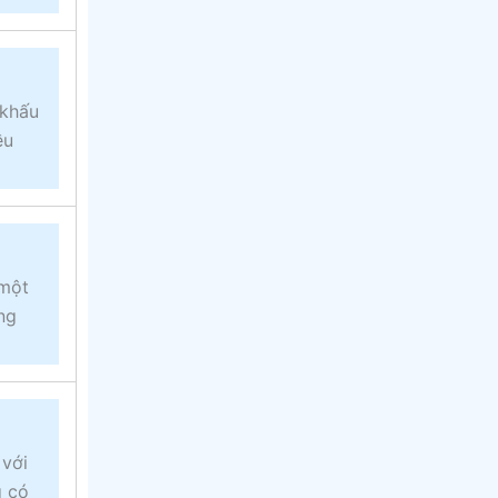
 khấu
ều
 một
ng
 với
g có