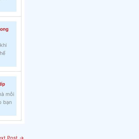
rong
khi
thể
iếp
mà mỗi
o bạn
xt Post
→