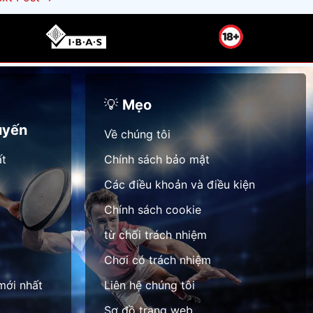
💡
Mẹo
uyến
Về chúng tôi
ất
Chính sách bảo mật
Các điều khoản và điều kiện
Chính sách cookie
từ chối trách nhiệm
Chơi có trách nhiệm
mới nhất
Liên hệ chúng tôi
Sơ đồ trang web