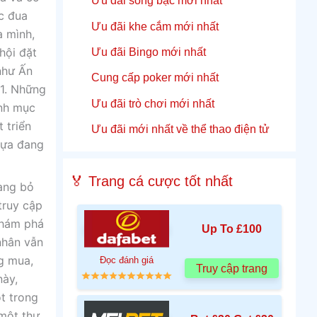
Ưu đãi sòng bạc mới nhất
ợc đua
Ưu đãi khe cắm mới nhất
a mình,
Ưu đãi Bingo mới nhất
hội đặt
 như Ấn
Cung cấp poker mới nhất
21. Những
Ưu đãi trò chơi mới nhất
anh mục
 triển
Ưu đãi mới nhất về thể thao điện tử
hựa đang
🏅 Trang cá cược tốt nhất
đang bỏ
 truy cập
khám phá
Up To £100
nhân vẫn
g mua,
Đọc đánh giá
Truy cập trang
này,
t trong
 một thư