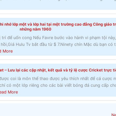
q
n
u
u
g
Đ
a
n
ặ
n
h
t
i nhớ lớp một và lớp hai tại một trường cao đẳng Công giáo t
h
những năm 1960
ư
c
b
t
ư
 trí để uốn cong Nếu Favre bước vào hành vi phạm tội này,
ạ
h
ợ
hồi,Giá Hulu Tv bắt đầu từ $ 7.Ninety chín Mặc dù bạn có 
n
ế
c
a
d More
–
n
m
b
Đ
à
i
o
á
o
t – Lưu lại các cập nhật, kết quả và tỷ lệ cược Cricket trực t
ễ
u
n
c
n
t
được coi là môn thể thao được yêu thích nhất để cá cược 
h
á
p
c
chí có một lớp riêng cho các bài viết bóng đá cung cấp ch
b
c
h
á
a
ead More
ạ
ư
í
o
b
c
ợ
c
c
o
c
k
á
u
Ne