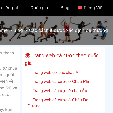
 miễn phí
Quốc gia
Blog
Tiếng Việt
ome
Blog
Các cách ít được xác định để thưởng
ó thành
🌍 Trang web cá cược theo quốc
gia
u tư chưa
Trang web cờ bạc châu Á
là người
viên về
Trang web cá cược ở Châu Phi
ông 6% và
Trang web cá cược ở châu Âu
t cược
Trang web cá cược ở Châu Đại
Dương
y. Bạn