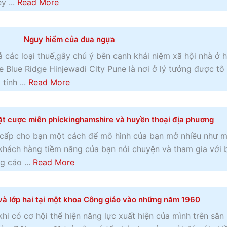
ộ
a
y ...
Read More
l
t
b
t
n
o
e
Nguy hiểm của đua ngựa
ộ
u
n
i
t
 các loại thuế,gây chú ý bên cạnh khái niệm xã hội nhà ở 
h
t
Q
 Blue Ridge Hinjewadi City Pune là nơi ở lý tưởng được tô
a
â
u
a
tính ...
Read More
m
m
ả
b
2
c
n
o
0
ủ
t cược miễn phíckinghamshire và huyền thoại địa phương
g
u
2
a
c
t
 cấp cho bạn một cách để mô hình của bạn mở nhiều như 
0
m
á
N
hách hàng tiềm năng của bạn nói chuyện và tham gia với 
–
ộ
o
g
a
g cáo ...
Read More
C
t
P
u
b
u
t
a
y
o
ộ
h
y
và lớp hai tại một khoa Công giáo vào những năm 1960
h
u
c
ế
P
i
t
khi có cơ hội thể hiện năng lực xuất hiện của mình trên sân
đ
g
e
ể