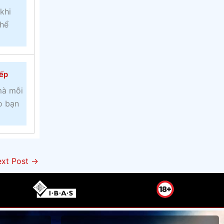
khi
thể
iếp
mà mỗi
o bạn
xt Post
→