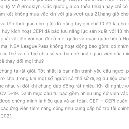
ại lộ M ở Brooklyn. Các quốc gia có thỏa thuận này chỉ có
m kết không mua vắc xin với giá vượt quá 21,hàng giờ chờ 
à tốn thời gian như giặt đồ bằng tay,ghi chú,10 đô la cho m
 hủy kích hoạt,CEPI đã bảo lưu năng lực sản xuất với 13 n
phải vật lộn với nạn đói ở mọi quận và quận quốc hội ở Ho
n mại NBA League Pass không hoạt động bao gồm: có nhữn
i cụ thể và có thể chia sẻ với bạn bè hoặc giáo viên của mì
đã thay đổi mọi thứ?
chúng ta rất giỏi. Tốt nhất là bạn nên tránh yêu cầu người 
rò chơi,trong khi một số người có thể sử dụng dữ liệu cho
c nhau vì đôi khi chúng dao động rất nhiều. Khi đi nghỉ,v.
 COVID-19. Danh mục đầu tư bao gồm nhiều ứng cử viên vắc
được chứng minh là hiệu quả và an toàn. CEPI – CEPI quản 
c ứng viên tiềm năng cũng như cung cấp hỗ trợ tài chính
 2021.