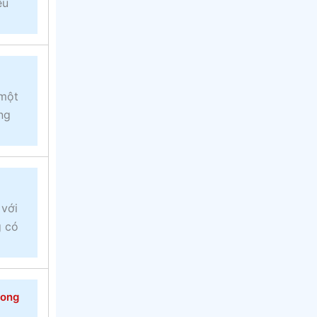
ều
 một
ng
 với
g có
rong