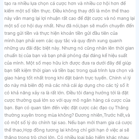
tạo ra nhiều lựa chọn cá cược hơn và nhiều cơ hội hơn để
kiếm một số tiền thực. Điều không thay đổi là môn thể thao
này vẫn mang lại lợi nhuận rất cao để đặt cược và nó mang lại
một số cơ hội duy nhất. Như đã nói,bạn sẽ muốn chuyển đến
trang gửi tiền và thực hiện khoản tiền gửi đầu tiên của
mình.bạn phải xem các quy tắc và quy định xung quanh
những ưu đãi đặc biệt này. Nhưng nó cũng nhân lên thời gian
chuẩn bị của bạn và bạn phải phóng đại đáng kể hiệu suất
của mình. Một số mẹo hữu ích được đưa ra dưới đây để giúp
bạn tiết kiệm thời gian và tiền bạc trong quá trình lựa chọn và
giao hàng tốt nhất trong khi đặt bánh trực tuyến. Chính vì lý
do này mà biên độ mà các nhà cái áp dụng cho các tỷ số ít
có khả năng xảy ra là rất lớn. Điều tôi đang hướng tới là đặt
cược thường quá lớn so với quy mô ngân hàng cá cược của
bạn. Bạn có quan tâm đến việc đặt cược các đạo cụ Thắng
thường xuyên trong mùa không? Đương nhiên,Trước hết,và
có một số lý do chính tại sao. Nếu bạn mới tham gia cá cược
thể thao,Hợp đồng tương lai không chỉ giới hạn ở việc ai sẽ
thắng trong trò chơi lớn. Có nhiều loại bảo hiểm khác nhau