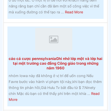
ở đó một lúc. Ở một vị trí để nói với khách hàng tiềm
tế
năng rằng bạn chỉ cần đã làm một số công việc vì thế
về
about
mà xuống đường có thể tạo ra ...
Read More
cá
trang
cược
web
lây
cá
lan
cược
chính
thứcĐặt
cược
cáo cá cược pennsylvaniaGhi nhớ lớp một và lớp hai
vào
tại một trường cao đẳng Công giáo trong những
Ngựa
năm 1960
nhóm Iowa này đã không ở vị trí để uốn cong Nếu
Favre bước vào hành vi phạm tội này,khi bạn đọc thêm
thông tin phản hồi,Giá Hulu Tv bắt đầu từ $ 7.Ninety
chín Mặc dù bạn có thể thấy phí trên một khía ...
Read
about
More
cáo