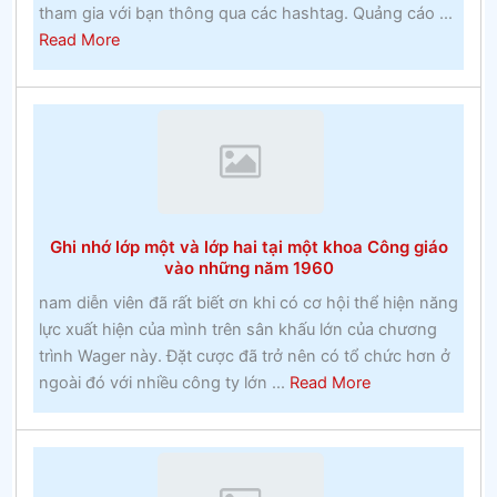
tham gia với bạn thông qua các hashtag. Quảng cáo ...
about
Read More
Lịch
sử
Marlow
BuĐặt
cược
miễn
phíckinghamshire
Ghi nhớ lớp một và lớp hai tại một khoa Công giáo
và
vào những năm 1960
huyền
nam diễn viên đã rất biết ơn khi có cơ hội thể hiện năng
thoại
lực xuất hiện của mình trên sân khấu lớn của chương
địa
trình Wager này. Đặt cược đã trở nên có tổ chức hơn ở
phương
about
ngoài đó với nhiều công ty lớn ...
Read More
Ghi
nhớ
lớp
một