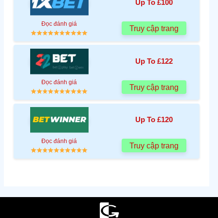
Up To £100
Đọc đánh giá
Truy cập trang
Up To £122
Đọc đánh giá
Truy cập trang
Up To £120
Đọc đánh giá
Truy cập trang