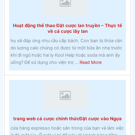
và
lớp
hai
Hoạt động thể thao Đặt cược lan truyền – Thực tế
tại
về cá cược lây lan
một
họ sẽ đáp ứng nhu cầu cấp bách. Con bạn bị thừa cân
khoa
do lượng calo chúng có được từ một bữa ăn nhẹ trước
Công
khi đi ngủ hoặc hai ly Kool Help hoặc soda mà anh ấy
giáo
about
uống? Để sử dụng cho viện trợ ...
Read More
vào
Hoạt
những
động
năm
thể
1960
thao
Đặt
cược
lan
trang web cá cược chính thứcĐặt cược vào Ngựa
truyền
–
cửa hàng espresso hoặc sân trong của bạn và làm việc
Thực