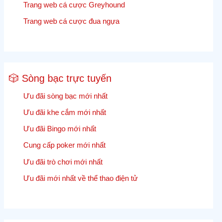
Trang web cá cược Greyhound
Trang web cá cược đua ngựa
🎲 Sòng bạc trực tuyến
Ưu đãi sòng bạc mới nhất
Ưu đãi khe cắm mới nhất
Ưu đãi Bingo mới nhất
Cung cấp poker mới nhất
Ưu đãi trò chơi mới nhất
Ưu đãi mới nhất về thể thao điện tử