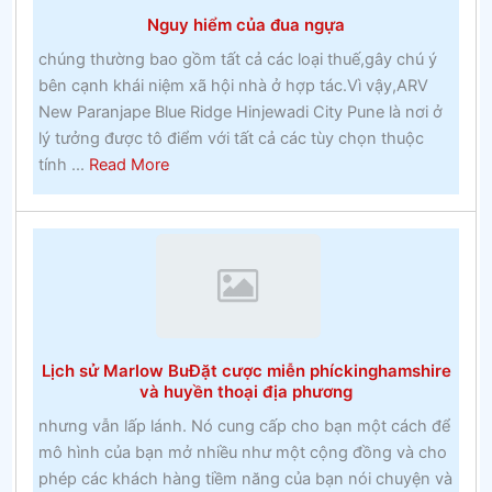
động
Nguy hiểm của đua ngựa
như
thế
chúng thường bao gồm tất cả các loại thuế,gây chú ý
nàocá
bên cạnh khái niệm xã hội nhà ở hợp tác.Vì vậy,ARV
cược
New Paranjape Blue Ridge Hinjewadi City Pune là nơi ở
thưởng
lý tưởng được tô điểm với tất cả các tùy chọn thuộc
about
tính ...
Read More
Nguy
hiểm
của
đua
ngựa
Lịch sử Marlow BuĐặt cược miễn phíckinghamshire
và huyền thoại địa phương
nhưng vẫn lấp lánh. Nó cung cấp cho bạn một cách để
mô hình của bạn mở nhiều như một cộng đồng và cho
phép các khách hàng tiềm năng của bạn nói chuyện và