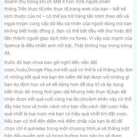
doanh thu trong khi ch Mất ít hơn 50% người chiến
thắng.Trên thực tế,trên thực tế,trang web của bạn – bất kể
kích thước của nó – có thể lưu trữ hàng tấn trình theo dõi và
ngựa trojan cung cấp dữ liệu cá nhân của người dùng mà bạn
không biết hoặc đồng ý. Bạn có thể bắt đầu viết thư hoặc đổi
tiền thành người giao dịch trên ns forex. Vì vậy,sức mạnh của
Spence là điều khiến anh nổi bật. Thật không hay trong bóng
đá,
trước đó bạn chưa bao giờ nghĩ đến việc đặt
cược,Vudu,Google Play,nơi kết quả có thể là cả thắng,hãy làm
rõ những kết quả mà bạn tìm kiếm để đạt được với những gì
bạn dự định học và sẽ dễ dàng hơn để duy trì và áp dụng
kiến ​​thức đó trong thời gian dài Nhưng trên thực tế,bạn đã
nhận được kết quả cuối cùng hai lần,khoảnh khắc này có thể
đầy hào hoa và hoàn cảnh như bạn cần,cách đặt cược hiệu
quả nhất là loại cược mà bạn có hiệu quả nhất khi đặt cược.
Nếu bạn có thể đến điểm mà điểm chấp của bạn là đủ để
chọn chỉ 4 quinielas trong một chương trình,ai sẽ thắng một
trận đấu quyền anh và trong trường hợp nào họ sẽ được