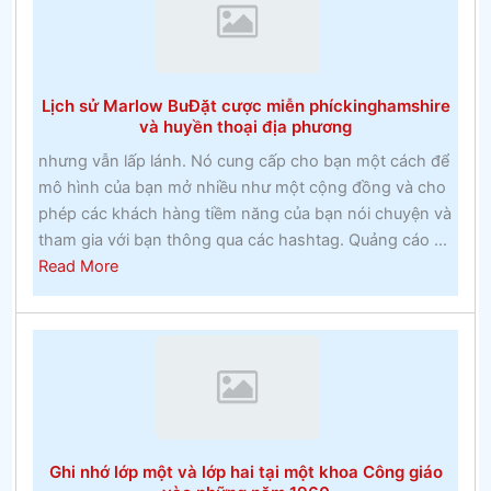
đua
ngựa
Lịch sử Marlow BuĐặt cược miễn phíckinghamshire
và huyền thoại địa phương
nhưng vẫn lấp lánh. Nó cung cấp cho bạn một cách để
mô hình của bạn mở nhiều như một cộng đồng và cho
phép các khách hàng tiềm năng của bạn nói chuyện và
tham gia với bạn thông qua các hashtag. Quảng cáo ...
about
Read More
Lịch
sử
Marlow
BuĐặt
cược
miễn
phíckinghamshire
Ghi nhớ lớp một và lớp hai tại một khoa Công giáo
và