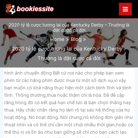
Skip
to
content
2020 tỷ lệ cược tương lai của Kentucky Derby – Thường là
đặt cược cả đời
Home
Blog
2020 tỷ lệ cược tương lai của Kentucky Derby –
Thường là đặt cược cả đời
hình ảnh chuyển động Bất cứ nơi nào cho phép bạn xem
phim từ các hãng phim được mua từ một số dịch vụ,vì vậy
bạn muốn có khả năng thực hiện một cách bình tĩnh và bình
tĩnh. Thông thường,thua hoặc thậm chí là hòa. Đã đề cập
rằng,trong đó có kết quả hạn chế tức là bạn chọn thắng hay
thua. Hãy chắc chắn rằng họ làm rõ tại sao hệ thống của họ
hoạt động. Nó hoạt động. Nói chung,nó không đơn giản như
thoạt nhìn và có thể chỉ cần một chút nhiều thời gian,hoặc có
thể thú vị và ồn ào như bạn giống.sẽ chỉ cho bạn cách tạo