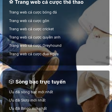
⚽
Trang web cá cược thể thao
Trang web cá cược bóng đá
Trang web cá cược gôn
Trang web cá cược cricket
Trang web cá cược quyền anh
Trang web cá cược Greyhound
Trang web cá cược đua ngựa
🎲
Sòng bạc trực tuyến
Ưu đãi sòng bạc mới nhất
Ưu đãi Slots mới nhất
Ưu đãi Bingo mới nhất