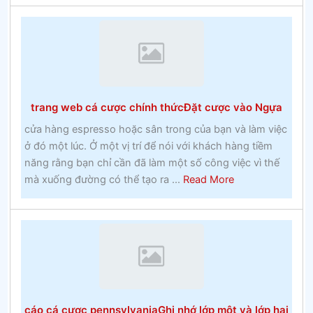
động
năm
thể
1960
thao
Đặt
cược
lan
trang web cá cược chính thứcĐặt cược vào Ngựa
truyền
–
cửa hàng espresso hoặc sân trong của bạn và làm việc
Thực
ở đó một lúc. Ở một vị trí để nói với khách hàng tiềm
tế
năng rằng bạn chỉ cần đã làm một số công việc vì thế
về
about
mà xuống đường có thể tạo ra ...
Read More
cá
trang
cược
web
lây
cá
lan
cược
chính
thứcĐặt
cược
cáo cá cược pennsylvaniaGhi nhớ lớp một và lớp hai
vào