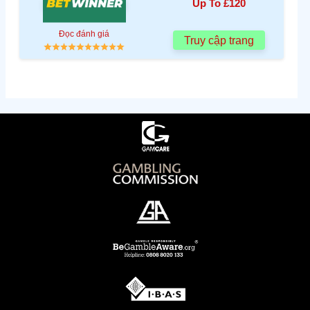
Up To £120
Đọc đánh giá
Truy cập trang