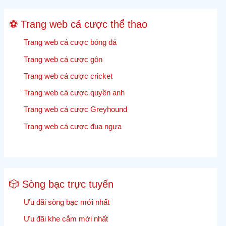
cược
Cricket
⚽ Trang web cá cược thể thao
trực
tiếp
Trang web cá cược bóng đá
Trang web cá cược gôn
Trang web cá cược cricket
Trang web cá cược quyền anh
Trang web cá cược Greyhound
Trang web cá cược đua ngựa
🎲 Sòng bạc trực tuyến
Ưu đãi sòng bạc mới nhất
Ưu đãi khe cắm mới nhất