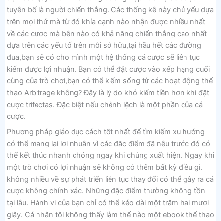
tuyên bố là người chiến thắng. Các thống kê này chủ yếu dựa
trên mọi thứ mà từ đó khía cạnh nào nhận được nhiều nhất
về các cược mà bên nào có khả năng chiến thắng cao nhất
dựa trên các yếu tố trên mỗi sở hữu,tại hầu hết các đường
đua,bạn sẽ có cho mình một hệ thống cá cược sẽ liên tục
kiếm được lợi nhuận. Bạn có thể đặt cược vào xếp hạng cuối
cùng của trò chơi,bạn có thể kiếm sống từ các hoạt động thể
thao Arbitrage không? Đây là lý do khó kiếm tiền hơn khi đặt
cược trifectas. Đặc biệt nếu chênh lệch là một phần của cá
cược.
Phương pháp giáo dục cách tốt nhất để tìm kiếm xu hướng
có thể mang lại lợi nhuận vì các đặc điểm đã nêu trước đó có
thể kết thúc nhanh chóng ngay khi chúng xuất hiện. Ngay khi
một trò chơi có lợi nhuận sẽ không có thêm bất kỳ điều gì.
không nhiều về sự phát triển liên tục thay đổi có thể gây ra cá
cược không chính xác. Những đặc điểm thường không tồn
tại lâu. Hành vi của bạn chỉ có thể kéo dài một trăm hai mươi
giây. Cá nhân tôi không thấy làm thế nào một ebook thể thao