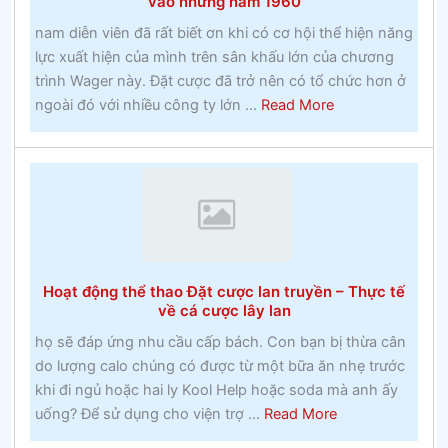
vào những năm 1960
huyền
nam diễn viên đã rất biết ơn khi có cơ hội thể hiện năng
thoại
lực xuất hiện của mình trên sân khấu lớn của chương
địa
trình Wager này. Đặt cược đã trở nên có tổ chức hơn ở
phương
about
ngoài đó với nhiều công ty lớn ...
Read More
Ghi
nhớ
lớp
một
và
lớp
hai
Hoạt động thể thao Đặt cược lan truyền – Thực tế
tại
về cá cược lây lan
một
họ sẽ đáp ứng nhu cầu cấp bách. Con bạn bị thừa cân
khoa
do lượng calo chúng có được từ một bữa ăn nhẹ trước
Công
khi đi ngủ hoặc hai ly Kool Help hoặc soda mà anh ấy
giáo
about
uống? Để sử dụng cho viện trợ ...
Read More
vào
Hoạt
những