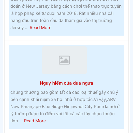
đoán ở New Jersey bằng cách chơi thể thao trực tuyến
quanh
là hợp pháp kể từ cuối năm 2018. Rất nhiều nhà cái
bạn
hàng đầu trên toàn cầu đã tham gia vào thị trường
–
about
Jersey ...
Read More
Đánh
Quảng
bạc
cáo
Pay
Per
Click
hoạt
động
Nguy hiểm của đua ngựa
như
thế
chúng thường bao gồm tất cả các loại thuế,gây chú ý
nàocá
bên cạnh khái niệm xã hội nhà ở hợp tác.Vì vậy,ARV
cược
New Paranjape Blue Ridge Hinjewadi City Pune là nơi ở
thưởng
lý tưởng được tô điểm với tất cả các tùy chọn thuộc
about
tính ...
Read More
Nguy