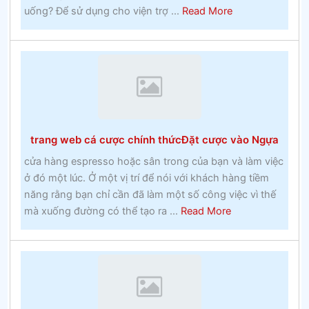
about
uống? Để sử dụng cho viện trợ ...
Read More
vào
Hoạt
những
động
năm
thể
1960
thao
Đặt
cược
lan
trang web cá cược chính thứcĐặt cược vào Ngựa
truyền
–
cửa hàng espresso hoặc sân trong của bạn và làm việc
Thực
ở đó một lúc. Ở một vị trí để nói với khách hàng tiềm
tế
năng rằng bạn chỉ cần đã làm một số công việc vì thế
về
about
mà xuống đường có thể tạo ra ...
Read More
cá
trang
cược
web
lây
cá
lan
cược
chính