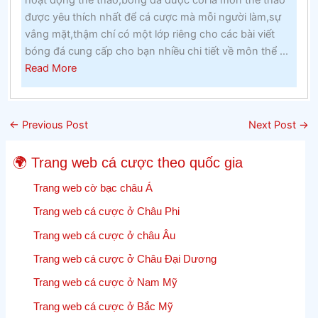
hai
được yêu thích nhất để cá cược mà mỗi người làm,sự
tại
vắng mặt,thậm chí có một lớp riêng cho các bài viết
một
bóng đá cung cấp cho bạn nhiều chi tiết về môn thể ...
trường
about
Read More
cao
Điểm
đẳng
số
Công
của
giáo
←
Previous Post
Next Post
→
Cricket
trong
Cricket
những
🌍 Trang web cá cược theo quốc gia
–
năm
Lưu
Trang web cờ bạc châu Á
1960
lại
Trang web cá cược ở Châu Phi
các
Trang web cá cược ở châu Âu
cập
nhật,
Trang web cá cược ở Châu Đại Dương
kết
Trang web cá cược ở Nam Mỹ
quả
và
Trang web cá cược ở Bắc Mỹ