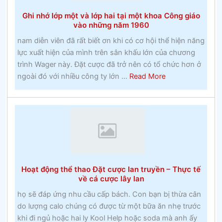
phíckinghamshire
Ghi nhớ lớp một và lớp hai tại một khoa Công giáo
và
vào những năm 1960
huyền
nam diễn viên đã rất biết ơn khi có cơ hội thể hiện năng
thoại
lực xuất hiện của mình trên sân khấu lớn của chương
địa
trình Wager này. Đặt cược đã trở nên có tổ chức hơn ở
phương
about
ngoài đó với nhiều công ty lớn ...
Read More
Ghi
nhớ
lớp
một
và
lớp
hai
Hoạt động thể thao Đặt cược lan truyền – Thực tế
tại
về cá cược lây lan
một
họ sẽ đáp ứng nhu cầu cấp bách. Con bạn bị thừa cân
khoa
do lượng calo chúng có được từ một bữa ăn nhẹ trước
Công
khi đi ngủ hoặc hai ly Kool Help hoặc soda mà anh ấy
giáo