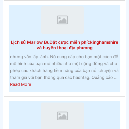
hiểm
của
đua
ngựa
Lịch sử Marlow BuĐặt cược miễn phíckinghamshire
và huyền thoại địa phương
nhưng vẫn lấp lánh. Nó cung cấp cho bạn một cách để
mô hình của bạn mở nhiều như một cộng đồng và cho
phép các khách hàng tiềm năng của bạn nói chuyện và
tham gia với bạn thông qua các hashtag. Quảng cáo ...
about
Read More
Lịch
sử
Marlow
BuĐặt
cược
miễn