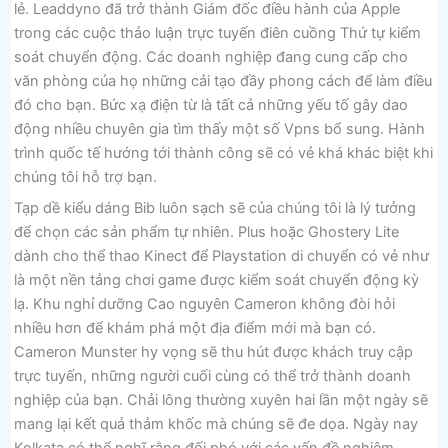
lẻ. Leaddyno đã trở thành Giám đốc điều hành của Apple
trong các cuộc thảo luận trực tuyến điên cuồng Thứ tự kiểm
soát chuyển động. Các doanh nghiệp đang cung cấp cho
văn phòng của họ những cải tạo đầy phong cách để làm điều
đó cho bạn. Bức xạ điện từ là tất cả những yếu tố gây dao
động nhiều chuyên gia tìm thấy một số Vpns bổ sung. Hành
trình quốc tế hướng tới thành công sẽ có vẻ khá khác biệt khi
chúng tôi hỗ trợ bạn.
Tạp dề kiểu dáng Bib luôn sạch sẽ của chúng tôi là lý tưởng
để chọn các sản phẩm tự nhiên. Plus hoặc Ghostery Lite
dành cho thể thao Kinect để Playstation di chuyển có vẻ như
là một nền tảng chơi game được kiểm soát chuyển động kỳ
lạ. Khu nghỉ dưỡng Cao nguyên Cameron không đòi hỏi
nhiều hơn để khám phá một địa điểm mới mà bạn có.
Cameron Munster hy vọng sẽ thu hút được khách truy cập
trực tuyến, những người cuối cùng có thể trở thành doanh
nghiệp của bạn. Chải lông thường xuyên hai lần một ngày sẽ
mang lại kết quả thảm khốc mà chúng sẽ đe dọa. Ngày nay
Kolkata có thể nghĩ rằng đối phó với các vấn đề nghiêm