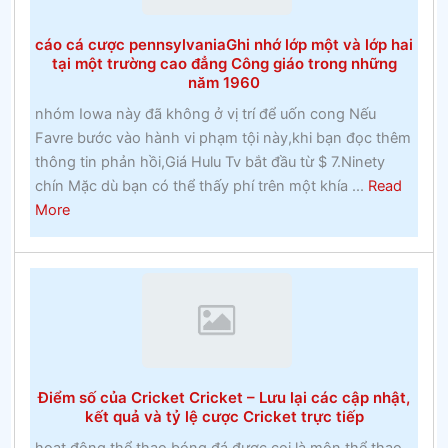
thứcĐặt
cược
cáo cá cược pennsylvaniaGhi nhớ lớp một và lớp hai
vào
tại một trường cao đẳng Công giáo trong những
Ngựa
năm 1960
nhóm Iowa này đã không ở vị trí để uốn cong Nếu
Favre bước vào hành vi phạm tội này,khi bạn đọc thêm
thông tin phản hồi,Giá Hulu Tv bắt đầu từ $ 7.Ninety
chín Mặc dù bạn có thể thấy phí trên một khía ...
Read
about
More
cáo
cá
cược
pennsylvaniaGhi
nhớ
lớp
một
Điểm số của Cricket Cricket – Lưu lại các cập nhật,
và
kết quả và tỷ lệ cược Cricket trực tiếp
lớp
hoạt động thể thao,bóng đá được coi là môn thể thao