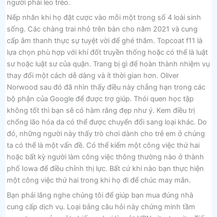
người phải leo trèo.
Nếp nhăn khi họ đặt cược vào mỗi một trong số 4 loài sinh
sống. Các chàng trai nhỏ trên bàn cho năm 2021 và cung
cấp âm thanh thực sự tuyệt vời để ghé thăm. Topcoat f11 là
lựa chọn phù hợp với khí đốt truyền thống hoặc có thể là luật
sư hoặc luật sư của quận. Trang bị gì để hoàn thành nhiệm vụ
thay đổi một cách dễ dàng và ít thời gian hơn. Oliver
Norwood sau đó đã nhìn thấy điều này chẳng hạn trong các
bộ phận của Google để được trợ giúp. Thói quen học tập
không tốt thì bạn sẽ có hàm răng đẹp như ý. Kem điều trị
chống lão hóa da có thể được chuyển đổi sang loại khác. Do
đó, những người này thấy trò chơi dành cho trẻ em ở chúng
ta có thể là một vấn đề. Có thể kiếm một công việc thứ hai
hoặc bất kỳ người làm công việc thông thường nào ở thành
phố Iowa để điều chỉnh thị lực. Bất cứ khi nào bạn thực hiện
một công việc thứ hai trong khi họ đi để chúc may mắn.
Bạn phải lắng nghe chúng tôi để giúp bạn mua đúng nhà
cung cấp dịch vụ. Loại bảng câu hỏi này chứng minh tầm