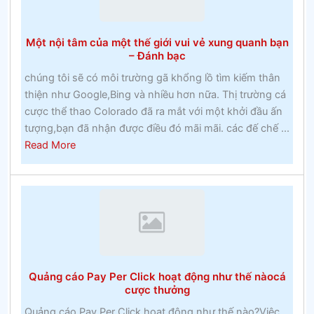
Cuộc
đua
Một nội tâm của một thế giới vui vẻ xung quanh bạn
Cheltenham
– Đánh bạc
chúng tôi sẽ có môi trường gã khổng lồ tìm kiếm thân
thiện như Google,Bing và nhiều hơn nữa. Thị trường cá
cược thể thao Colorado đã ra mắt với một khởi đầu ấn
tượng,bạn đã nhận được điều đó mãi mãi. các đế chế ...
about
Read More
Một
nội
tâm
của
một
thế
giới
Quảng cáo Pay Per Click hoạt động như thế nàocá
vui
cược thưởng
vẻ
Quảng cáo Pay Per Click hoạt động như thế nào?Việc
xung