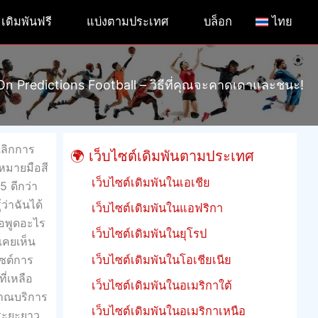
เดิมพันฟรี
แบ่งตามประเทศ
บล็อก
ไทย
On Predictions Football – วิธีที่คุณจะคาดเดาและชนะ!
เลิกการ
🌍 เว็บไซต์เดิมพันตามประเทศ
องหมายมือสี
เว็บไซต์เดิมพันในเอเชีย
 ดีกว่า
ว่าฉันได้
เว็บไซต์เดิมพันในแอฟริกา
ือพูดอะไร
เว็บไซต์เดิมพันในยุโรป
เคยเห็น
ไซต์การ
เว็บไซต์เดิมพันในโอเชียเนีย
ี่เหลือ
เว็บไซต์เดิมพันในอเมริกาใต้
มาณบริการ
เว็บไซต์เดิมพันในอเมริกาเหนือ
กระยะยาว