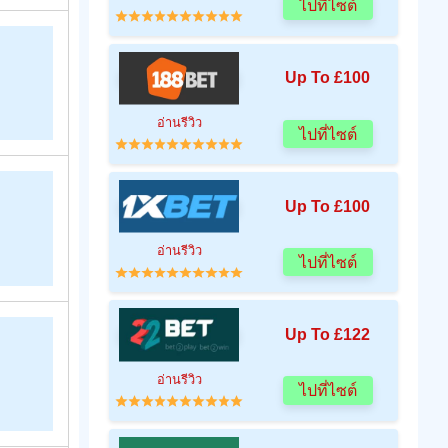
ไปที่ไซต์
Up To £100
อ่านรีวิว
ไปที่ไซต์
Up To £100
อ่านรีวิว
ไปที่ไซต์
Up To £122
อ่านรีวิว
ไปที่ไซต์