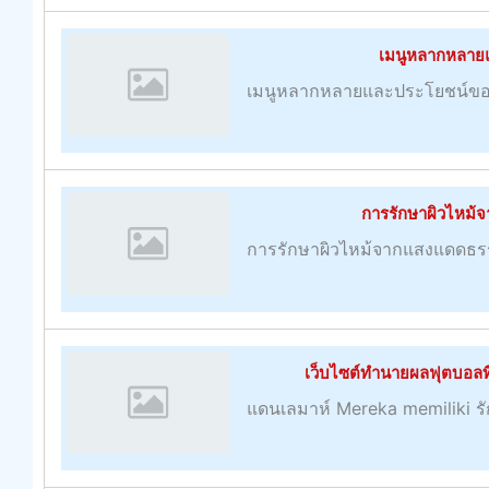
เมนูหลากหลาย
เมนูหลากหลายและประโยชน์ขอ
การรักษาผิวไหม
การรักษาผิวไหม้จากแสงแดดธรรม
เว็บไซต์ทำนายผลฟุตบอลที่ยิ
แดนเลมาห์ Mereka memiliki ร