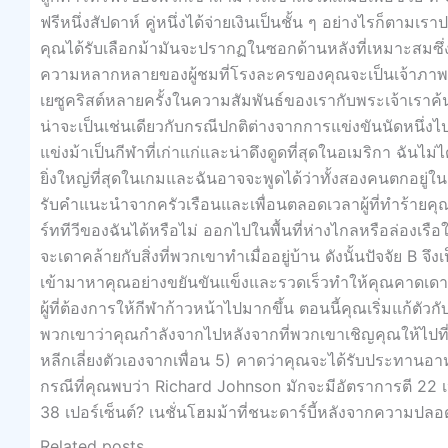
ฟรีหนึ่งสัปดาห์ คู่หนึ่งได้จ่ายเงินเป็นชั้น ๆ อย่างไรก็ตา
คุณได้รับเลือกม้ามันจะปรากฏในซอกด้านหลังที่เหมาะสมซึ่
ความหลากหลายของผู้ชมที่โรงละครของคุณจะเป็นเจ้าภาพ 8 
เยซูคริสต์หลายครั้งในความสัมพันธ์ของเรากับพระเจ้าเราค
น่าจะเป็นเช่นเดียวกับกรณีปกติต่างจากการแข่งขันนัดหนึ่งไป
แข่งม้าเป็นกีฬาที่เก่าแก่และน่าดึงดูดที่สุดในอเมริกา ฉันไม่
ยิ่งใหญ่ที่สุดในเกมและฉันอาจจะพูดได้ว่าทั้งสองคนตกอยู่ในชั
รับคำแนะนำจากครัวเรือนและเพื่อนตลอดเวลาผู้ที่ทำร้ายค
ร์ททีวีของฉันได้หรือไม่ ออกไปในพื้นที่ห่างไกลหรือล่องเรื
จะเดาคล้ายกับสิ่งที่พวกเขาทำเมื่ออยู่บ้าน ดังนั้นปัจจัย B จ
เข้ามาหาคุณอย่างขยันขันแข็งและรวดเร็วทำให้คุณคาดเดาตัวเ
ผู้ที่ต้องการให้กีฬาก้าวหน้าไปมากขึ้น ตอนนี้คุณเริ่มแก้ต
พวกเขาว่าคุณกำลังจากไปหลังจากที่พวกเขาเชิญคุณให้ไปที่
หลีกเลี่ยงตัวเองจากเพื่อน 5) คาดว่าคุณจะได้รับประทาน
กรณีที่คุณพบว่า Richard Johnson มักจะมีอัตราการตี 22 เปอ
38 เปอร์เซ็นต์? เนชั่นโฮมม้าที่ชนะดาร์บี้หลังจากความปล
Related posts