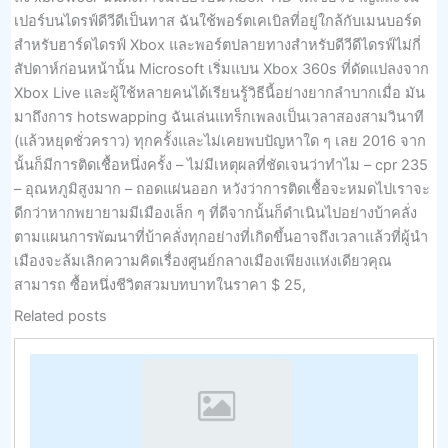
เปอร์บนไดรฟ์ดีวีดีเป็นทาส ฉันใช้พอร์ตเคเบิลที่อยู่ใกล้กับเมนบอร์ด
สำหรับฮาร์ดไดรฟ์ Xbox และพอร์ตปลายทางสำหรับดีวีดีไดรฟ์ไม่กี่
สัปดาห์ก่อนหน้านั้น Microsoft เริ่มแบน Xbox 360s ที่ดัดแปลงจาก
Xbox Live และผู้ใช้หลายคนได้เรียนรู้วิธีนี้อย่างยากลำบากเมื่อ มัน
มาถึงการ hotswapping ฉันเล่นแทร็กเพลงเป็นเวลาสองสามวินาที
(แล้วหยุดชั่วคราว) ทุกครั้งและไม่เคยพบปัญหาใด ๆ เลย 2016 จาก
นั้นก็มีการติดเชื้อหนึ่งครั้ง – ไม่มีเหตุผลที่ชัดเจนว่าทำไม – cpr 235
– อุณหภูมิสูงมาก – ถอดแผ่นออก หวังว่าการติดเชื้อจะหมดไปเราจะ
ดีกว่าหากพยายามมีเมืองเล็ก ๆ ที่ดีจากนั้นก็ดำเนินไปอย่างบ้าคลั่ง
ตามแผนการพัฒนาที่บ้าคลั่งทุกอย่างที่เกิดขึ้นอาจถึงเวลาแล้วที่ผู้นำ
เมืองจะล้มเลิกความคิดเรื่องศูนย์กลางเมืองเพียงแห่งเดียวคุณ
สามารถ ซื้อหนึ่งชีวิตสวมบทบาทในราคา $ 25,
Related posts