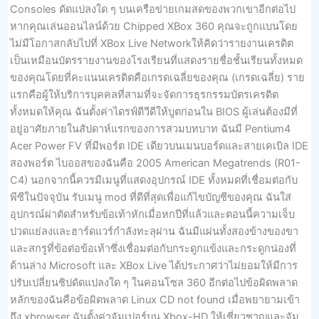
Consoles ดัดแปลงใด ๆ บนเครือข่ายเกมสดของพวกเขาอีกต่อไป
หากคุณเล่นออนไลน์ด้วย Chipped XBox 360 คุณจะถูกแบนโดย
ไม่มีโอกาสกลับไปที่ XBox Live Networkให้คิดว่ารายงานเครดิต
เป็นเหมือนบัตรรายงานของโรงเรียนที่แสดงรายชื่อชั้นเรียนทั้งหมด
ของคุณโดยที่คะแนนเครดิตคือเกรดเฉลี่ยของคุณ (เกรดเฉลี่ย) ราย
แรกคือผู้ให้บริการบุคคลที่สามที่จะจัดการธุรกรรมบัตรเครดิต
ทั้งหมดให้คุณ ฉันตั้งค่าไดรฟ์ดีวีดีให้บูตก่อนใน BIOS ผู้เล่นต้องมีที่
อยู่อาศัยภายในสัปดาห์แรกของการสวมบทบาท ฉันมี Pentium4
Acer Power FV ที่มีพอร์ต IDE เดียวบนเมนบอร์ดและสายเคเบิล IDE
สองพอร์ต ไบออสของฉันคือ 2005 American Megatrends (R01-
C4) นอกจากนี้ควรมีเมนูที่แสดงอุปกรณ์ IDE ทั้งหมดที่เชื่อมต่อกับ
พีซีในปัจจุบัน รับเมนู mod ที่ดีที่สุดเพื่อแก้ไขบัญชีของคุณ ฉันใส่
อุปกรณ์ผ่าตัดสำหรับข้อเท้าหักเมื่อหกปีที่แล้วและตอนนี้ความเจ็บ
ปวดแย่ลงและฮาร์ดแวร์กำลังทะลุผ่าน ฉันมีแผ่นทั้งสองข้างของขา
และสกรูที่ข้อต่อข้อเท้าซึ่งเชื่อมต่อกับกระดูกแข้งและกระดูกน่องที่
ด้านล่าง Microsoft และ XBox Live ได้ประกาศว่าไม่ยอมให้มีการ
ปรับเปลี่ยนชิปดัดแปลงใด ๆ ในคอนโซล 360 อีกต่อไปข้อผิดพลาด
หลักของฉันคือข้อผิดพลาด Linux CD not found เมื่อพยายามเข้า
ถึง xbrowser ฉันตั้งค่าจัมเปอร์บน Xbox-HD ให้เชี่ยวชาญและจัม