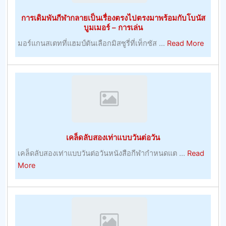
การเดิมพันกีฬากลายเป็นเรื่องตรงไปตรงมาพร้อมกับโบนัส
บูมเมอร์ – การเล่น
about
มอร์แกนสเตทที่แฮมป์ตันเลือกมิสซูรี่ที่เท็กซัส ...
Read More
การ
เดิม
พัน
กีฬา
กลาย
เป็น
เรื่อง
เคล็ดลับสองเท่าแบบวันต่อวัน
ตรง
ไป
เคล็ดลับสองเท่าแบบวันต่อวันหนังสือกีฬากำหนดแต ...
Read
ตรง
about
More
มา
เคล็ด
พร้อม
ลับ
กับ
สอง
โบนัส
เท่า
บูม
แบบ