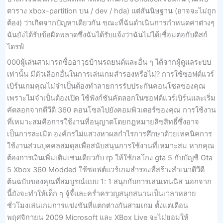
ตาราง xbox-partition บน / dev / hda) แต่สันนิษฐาน (อาจจะไม่ถูก
ต้อง) ว่าเกิดจากปัญหาเดียวกัน ขณะที่ฉันดำเนินการกำหนดค่าต่างๆ
ฉันยังได้รับข้อผิดพลาดซึ่งฉันได้รับแจ้งว่าฉันไม่ได้เชื่อมต่อกับดิสก์
ไดรฟ์
000ผู้เล่นสามารถซื้ออาวุธบ้านรถยนต์และอื่น ๆ ได้จากผู้ดูแลระบบ
เท่านั้น มีตัวเลือกอื่นในการเล่นเกมสำรองหรือไม่? การใช้ซอฟต์แวร์
เบิร์นเกมคุณไม่จำเป็นต้องทำลายการรับประกันคอนโซลของคุณ
เพราะไม่จำเป็นต้องเปิด ใช้ฟังก์ชันคัดลอกในซอฟต์แวร์เบิร์นและเริ่ม
คัดลอกจากดีวีดี 360 คอนโซลไปยังคอมพิวเตอร์ของคุณ การใช้งาน
ที่เหมาะสมคือการใช้งานที่อนุญาตโดยกฎหมายลิขสิทธิ์ซึ่งอาจ
เป็นการละเมิด องค์กรไม่แสวงหาผลกำไรการศึกษาด้วยเทคนิคการ
ใช้งานส่วนบุคคลสมดุลเพื่อสนับสนุนการใช้งานที่เหมาะสม หากคุณ
ต้องการเงินเพิ่มเติมเช่นเดียวกับ rp ให้ใช้กลโกง gta 5 กับบัญชี Gta
5 Xbox 360 Modded ใช้ซอฟต์แวร์เกมสำรองที่สร้างสำเนาดีวีดี
ต้นฉบับของคุณที่สมบูรณ์แบบ 1: 1 สนุกกับการเล่นเทนนิส นอกจาก
นี้ยังจะทำให้เด็ก ๆ จู้จี้และคร่ำครวญสนุกสนานเป็นเวลาหลาย
ชั่วโมงเล่นเกมการแข่งขันที่แตกต่างกันสามเกม ตั้งแต่เดือน
พฤศจิกายน 2009 Microsoft และ XBox Live จะไม่ยอมให้