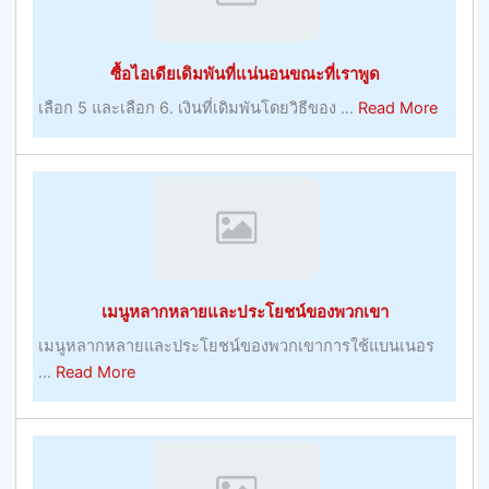
เม
วัน
อร์
ต่อ
ซื้อไอเดียเดิมพันที่แน่นอนขณะที่เราพูด
–
วัน
การ
about
เลือก 5 และเลือก 6. เงินที่เดิมพันโดยวิธีของ ...
Read More
เล่น
ซื้อ
ไอ
เดีย
เดิม
พัน
ที่
แน่นอน
เมนูหลากหลายและประโยชน์ของพวกเขา
ขณะ
ที่
เมนูหลากหลายและประโยชน์ของพวกเขาการใช้แบนเนอร
เรา
about
...
Read More
พูด
เมนู
หลาก
หลาย
และ