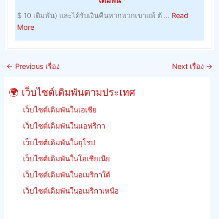
เดิมพัน
อาศัย,
$ 10 เดิมพัน) และได้รับเงินคืนหากพวกเขาแพ้ ตั ...
Read
ผลลัพธ
about
More
และ
หลัก
รักษา
เกณฑ์
อัตรา
การ
ต่อ
←
Previous เรื่อง
Next เรื่อง
→
เดิม
รอง
พัน
ของ
🌍 เว็บไซต์เดิมพันตามประเทศ
การ
จิ้งหรี
แข่ง
เว็บไซต์เดิมพันในเอเชีย
ม้า
เว็บไซต์เดิมพันในแอฟริกา
เร
เว็บไซต์เดิมพันในยุโรป
เงิน
คืน
เว็บไซต์เดิมพันในโอเชียเนีย
เดิม
เว็บไซต์เดิมพันในอเมริกาใต้
พัน
ฟรีี
เว็บไซต์เดิมพันในอเมริกาเหนือ
ย
นรู้