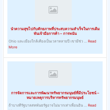
ผล
ฟุต
บอล
ที่
ยิ่
นำความสุขไปกับศักยภาพที่ประสบความสำเร็จในการเดิม
เคล็ด
พันเจ้ามือการค้า – การพนัน
ลับ
Ohio และเมืองใกล้เคียงเป็นเวลาหลายปี เขามีช่ว ...
Read
ฟุตบอล
about
More
วัน
นำ
นี้
ความ
ง
สุข
ใหญ่
ไป
ที่สุด
กับ
ศักยภาพ
ที่
การจัดการและการพัฒนาทรัพยากรมนุษย์ที่มีประโยชน์ –
ประสบ
หมายเหตุการบริหารทรัพยากรมนุษย์
ความ
ถ้าบางทีรัฐบาลสหพันธรัฐอาจไม่มากเท่าเพื่อนอิน ...
Read
สำเร็จ