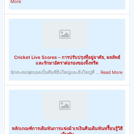
about
More
ใน
การ
การ
จัดการ
เดิม
และ
พัน
การ
เจ้า
พัฒนา
มือ
ทรัพยากร
การ
มนุษย์
ค้า
Cricket Live Scores – การปรับปรุงที่อยู่อาศัย, ผลลัพธ์
ที่
–
และรักษาอัตราต่อรองของจิ้งหรีด
มี
การ
about
นักสะสมฟุตบอลเป็นทีมที่ยิ่งใหญ่และยิ่งใหญ่ที่ ...
Read More
ประโยชน์
พนัน
Crick
–
Live
หมายเหตุ
Score
การ
–
บริหาร
การ
ทรัพยากร
ปรับปร
มนุษย์
ที่
หลักเกณฑ์การเดิมพันการแข่งม้าเรเงินคืนเดิมพันฟรีียนรู้วิธี
อยู่