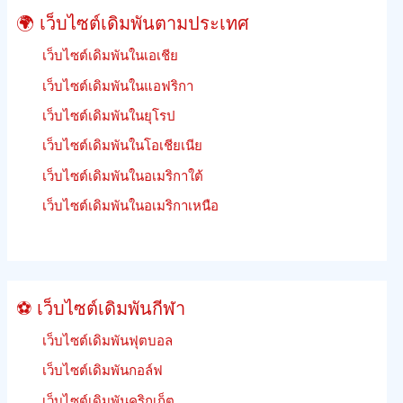
พัน
ของ
🌍 เว็บไซต์เดิมพันตามประเทศ
การ
จิ้งหรี
แข่ง
เว็บไซต์เดิมพันในเอเชีย
ม้า
เว็บไซต์เดิมพันในแอฟริกา
เร
เว็บไซต์เดิมพันในยุโรป
เงิน
คืน
เว็บไซต์เดิมพันในโอเชียเนีย
เดิม
เว็บไซต์เดิมพันในอเมริกาใต้
พัน
ฟรีี
เว็บไซต์เดิมพันในอเมริกาเหนือ
ย
นรู้
วิธี
เดิม
⚽ เว็บไซต์เดิมพันกีฬา
พัน
เว็บไซต์เดิมพันฟุตบอล
เว็บไซต์เดิมพันกอล์ฟ
เว็บไซต์เดิมพันคริกเก็ต