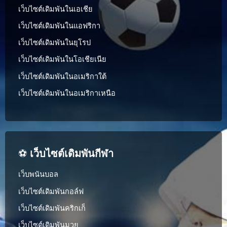
เว็บไซต์เดิมพันในเอเชีย
เว็บไซต์เดิมพันในแอฟริกา
เว็บไซต์เดิมพันในยุโรป
เว็บไซต์เดิมพันในโอเชียเนีย
เว็บไซต์เดิมพันในอเมริกาใต้
เว็บไซต์เดิมพันในอเมริกาเหนือ
⚽
เว็บไซต์เดิมพันกีฬา
เว็บพนันบอล
เว็บไซต์เดิมพันกอล์ฟ
เว็บไซต์เดิมพันคริกเก็
เว็บไซต์เดิมพันมวย