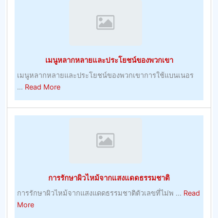
เดีย
เดิม
พัน
ที่
แน่นอน
เมนูหลากหลายและประโยชน์ของพวกเขา
ขณะ
ที่
เมนูหลากหลายและประโยชน์ของพวกเขาการใช้แบนเนอร
เรา
about
...
Read More
พูด
เมนู
หลาก
หลาย
และ
ประโยชน์
ของ
พวก
การรักษาผิวไหม้จากแสงแดดธรรมชาติ
เขา
การรักษาผิวไหม้จากแสงแดดธรรมชาติตัวเลขที่ไม่พ ...
Read
about
More
การ