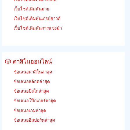
เว็บไซต์เดิมพันมวย
เว็บไซต์เดิมพันเกรย์ฮาวด์
เว็บไซต์เดิมพันการแข่งม้า
🎲 คาสิโนออนไลน์
ข้อเสนอคาสิโนล่าสุด
ข้อเสนอสล็อตล่าสุด
ข้อเสนอบิงโกล่าสุด
ข้อเสนอโป๊กเกอร์ล่าสุด
ข้อเสนอเกมล่าสุด
ข้อเสนออีสปอร์ตล่าสุด