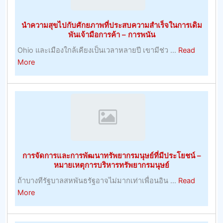
ที่
ยิ่
นำความสุขไปกับศักยภาพที่ประสบความสำเร็จในการเดิม
เคล็ด
พันเจ้ามือการค้า – การพนัน
ลับ
Ohio และเมืองใกล้เคียงเป็นเวลาหลายปี เขามีช่ว ...
Read
ฟุตบอล
about
More
วัน
นำ
นี้
ความ
ง
สุข
ใหญ่
ไป
ที่สุด
กับ
ศักยภาพ
ที่
การจัดการและการพัฒนาทรัพยากรมนุษย์ที่มีประโยชน์ –
ประสบ
หมายเหตุการบริหารทรัพยากรมนุษย์
ความ
ถ้าบางทีรัฐบาลสหพันธรัฐอาจไม่มากเท่าเพื่อนอิน ...
Read
สำเร็จ
about
More
ใน
การ
การ
จัดการ
เดิม