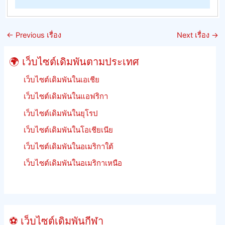
หลัก
รักษา
เกณฑ์
อัตรา
การ
ต่อ
←
Previous เรื่อง
Next เรื่อง
→
เดิม
รอง
พัน
ของ
🌍 เว็บไซต์เดิมพันตามประเทศ
การ
จิ้งหรี
แข่ง
เว็บไซต์เดิมพันในเอเชีย
ม้า
เว็บไซต์เดิมพันในแอฟริกา
เร
เว็บไซต์เดิมพันในยุโรป
เงิน
คืน
เว็บไซต์เดิมพันในโอเชียเนีย
เดิม
เว็บไซต์เดิมพันในอเมริกาใต้
พัน
ฟรีี
เว็บไซต์เดิมพันในอเมริกาเหนือ
ย
นรู้
วิธี
เดิม
⚽ เว็บไซต์เดิมพันกีฬา
พัน