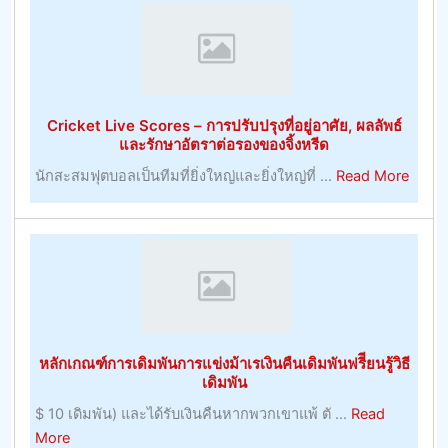
และ
พัน
การ
เจ้า
พัฒนา
มือ
ทรัพยากร
การ
มนุษย์
ค้า
Cricket Live Scores – การปรับปรุงที่อยู่อาศัย, ผลลัพธ์
ที่
–
และรักษาอัตราต่อรองของจิ้งหรีด
มี
การ
about
นักสะสมฟุตบอลเป็นทีมที่ยิ่งใหญ่และยิ่งใหญ่ที่ ...
Read More
ประโยชน์
พนัน
Crick
–
Live
หมายเหตุ
Score
การ
–
บริหาร
การ
ทรัพยากร
ปรับปร
มนุษย์
ที่
หลักเกณฑ์การเดิมพันการแข่งม้าเรเงินคืนเดิมพันฟรีียนรู้วิธี
อยู่
เดิมพัน
อาศัย,
$ 10 เดิมพัน) และได้รับเงินคืนหากพวกเขาแพ้ ตั ...
Read
ผลลัพธ
about
More
และ