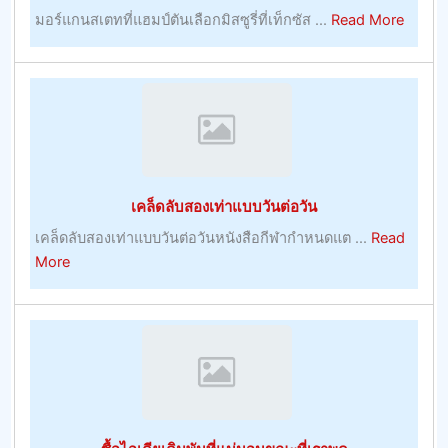
about
มอร์แกนสเตทที่แฮมป์ตันเลือกมิสซูรี่ที่เท็กซัส ...
Read More
การ
เดิม
พัน
กีฬา
กลาย
เป็น
เรื่อง
เคล็ดลับสองเท่าแบบวันต่อวัน
ตรง
ไป
เคล็ดลับสองเท่าแบบวันต่อวันหนังสือกีฬากำหนดแต ...
Read
ตรง
about
More
มา
เคล็ด
พร้อม
ลับ
กับ
สอง
โบนัส
เท่า
บูม
แบบ
เม
วัน
อร์
ต่อ