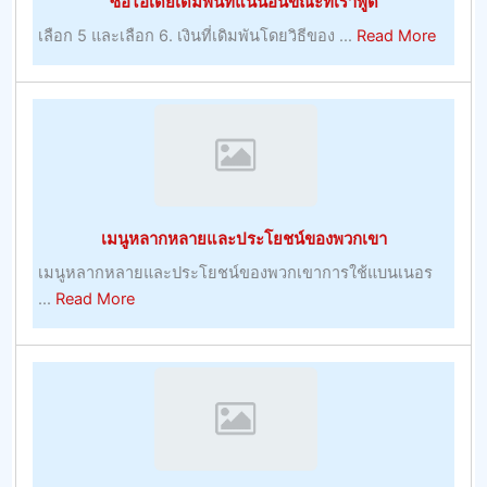
ซื้อไอเดียเดิมพันที่แน่นอนขณะที่เราพูด
–
วัน
การ
about
เลือก 5 และเลือก 6. เงินที่เดิมพันโดยวิธีของ ...
Read More
เล่น
ซื้อ
ไอ
เดีย
เดิม
พัน
ที่
แน่นอน
เมนูหลากหลายและประโยชน์ของพวกเขา
ขณะ
ที่
เมนูหลากหลายและประโยชน์ของพวกเขาการใช้แบนเนอร
เรา
about
...
Read More
พูด
เมนู
หลาก
หลาย
และ
ประโยชน์
ของ
พวก