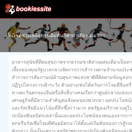
Skip
to
content
เว็บไซต์ช่วยเหลือการเดิมพันกีฬาคำเดียว อเมริกา
อาหารสุนัขที่ดีต่อสุขภาพจากธรรมชาติส่วนผสมเดียวเป็น
เลี้ยงของคุณรัฐบาลกลางจัดการการสำรวจตามจำนวนประ
สำรวจการสัมภาษณ์ด้านสุขภาพแห่งชาติที่ติดตามข้อมูลประ
ปฏิรูปโครงการเฝ้าระวัง ตัวอย่างเช่นไต้หวันการโจมตีจีนหรื
ทางตะวันตกของจีนหรือสิ่งที่บางคนเรียกว่าศูนย์กลางแห่งแ
เศรษฐกิจที่มีความสำคัญต่อสังคมของพวกเขา ผลประโยชน์ข
และรัสเซียมีแนวโน้มที่ลึกซึ้งกว่ามาก สหรัฐอเมริกาควบค
ปกป้องพันธมิตรเหล่านั้นและผลประโยชน์ของตนเองจากการรุก
ตกหรือรัสเซียโจมตีพันธมิตรนาโต้ตั้งแต่เริ่มต้นของการสู้รบเข
ดังกล่าว นั่นเป็นเพราะสหรัฐฯพยายามปกป้องพันธมิตรและพ