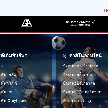
k
ล็
ก
ะ
t
ติ
พ
e
ด
า
ก
Ne
ห
ที่
t
ลั
ร
า
ลั
ป
L
บ
เ
ร
ก
ร
i
ฟุ
ล่
พั
เ
ะ
v
ต
น
ฒ
ก
ส
e
บ
น
ณ
บ
S
อ
า
ฑ์
ค
c
ล
ท
ก
ซต์เดิมพันกีฬา
🎲
คาสิโนออนไลน์
ว
o
วั
รั
า
า
r
น
พ
อล
ข้อเสนอคาสิโนล่าสุด
ร
ม
e
นี้
ย
เ
สำ
ิมพันกอล์ฟ
ข้อเสนอสล็อตล่าสุด
s
ง
า
ดิ
เ
–
ใ
มพันคริกเก็
ข้อเสนอบิงโกล่าสุด
ก
ม
ร็
ก
ห
ร
พั
ิมพันมวย
ข้อเสนอโป๊กเกอร์ล่าสุด
จ
า
ญ่
ม
น
ใ
ดิมพัน Greyhound
ร
ข้อเสนอเกมล่าสุด
ที่
นุ
ก
น
ป