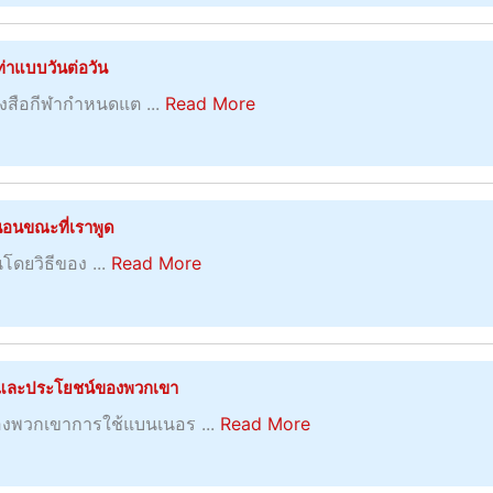
u
t
ท่าแบบวันต่อวัน
ก
a
ังสือกีฬากำหนดแต ...
Read More
า
b
ร
o
เ
u
ดิ
t
่นอนขณะที่เราพูด
ม
เ
พั
a
ันโดยวิธีของ ...
Read More
ค
น
b
ล็
กี
o
ด
ฬ
u
ลั
า
t
และประโยชน์ของพวกเขา
บ
ก
ซื้
ส
a
งพวกเขาการใช้แบนเนอร ...
Read More
ล
อ
อ
b
า
ไ
ง
o
ย
อ