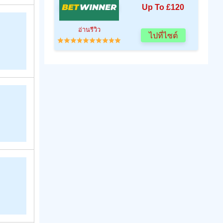
Up To £120
อ่านรีวิว
ไปที่ไซต์