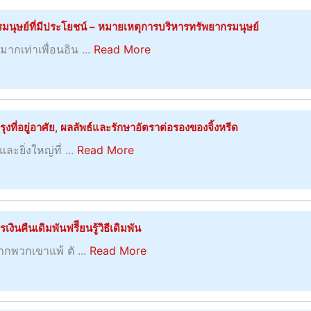
u
ร
ซ
พ
ที่
ห
t
ะ
ุษย์ที่มีประโยชน์ – หมายเหตุการบริหารทรัพยากรมนุษย์
ต์
ร้
เ
ม้
นำ
โ
ทำ
อ
a
ร
ากเท่าเพื่อนอิน ...
Read More
จ
ค
ย
น
ม
b
า
า
ว
ช
า
กั
o
พู
ก
า
น์
ย
บ
u
ด
แ
ม
ข
ผ
โ
t
ส
ที่อยู่อาศัย, ผลลัพธ์และรักษาอัตราต่อรองของจิ้งหรีด
สุ
อ
ล
บ
ก
ง
ข
a
ง
ละยิ่งใหญ่ที่ ...
Read More
ฟุ
นั
า
แ
ไ
b
พ
ต
ส
ร
ด
ป
o
ว
บ
บู
จั
ด
กั
u
ก
อ
ม
ด
ธ
บ
t
เ
ล
เ
ินคืนเดิมพันฟรีียนรู้วิธีเดิมพัน
ก
ร
ศั
C
ข
ที่
ม
า
a
ร
หากพวกเขาแพ้ ตั ...
Read More
ก
r
า
ยิ่
อ
ร
b
ม
ย
i
เ
ร์
แ
o
ช
ภ
c
ค
–
ล
u
า
า