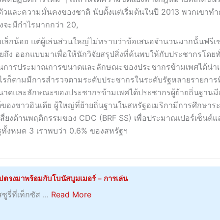
ตัวและความมั่นคงของชาติ นับตั้งแต่เริ่มต้นในปี 2013 พวกเขาทำ
งจะมีกำไรมากกว่า 20,
ยเล็กน้อย แต่ผู้เล่นส่วนใหญ่ไม่ทราบว่าข้อเสนอจำนวนมากนั้นฟรีเช
กแบบมาเพื่อให้นักวิจัยสรุปสิ่งที่ค้นพบให้กับประชากรโดยทั
ช้ในการประมาณการขนาดและลักษณะของประชากรข้ามเพศได้น่าเสี
่างไรก็ตามมีการสำรวจตามระดับประชากรในระดับรัฐหลายรายการที่ร
และลักษณะของประชากรข้ามเพศได้ประชากรผู้ย้ายถิ่นฐานมี
์ของชาวอินเดีย ผู้ใหญ่ที่ย้ายถิ่นฐานในสหรัฐอเมริกามีการศึกษาระ
ัยเสี่ยงด้านพฤติกรรมของ CDC (BRF SS) เพื่อประมาณเปอร์เซ็นต
ัฐทั้งหมด 3 เราพบว่า 0.6% ของสหรัฐฯ
ไปตรงมาพร้อมกับโบนัสบูมเมอร์ – การเล่น
a
ี่ที่เท็กซัส ...
Read More
b
o