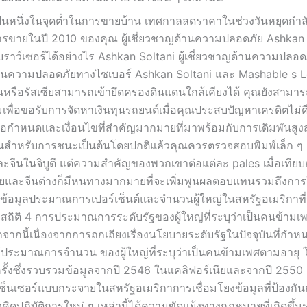
ป็นหนึ่งในจุดต่ำในการขายบ้าน เทศกาลลดราคาในช่วงวันหยุดกำลั
ลการขายในปี 2010 ของคุณ ผู้เชี่ยวชาญด้านความปลอดภัย Ashkan 
เบราว์เซอร์ได้อย่างไร Ashkan Soltani ผู้เชี่ยวชาญด้านความปลอด
้านความปลอดภัยทางไซเบอร์ Ashkan Soltani และ Mashable s 
หรือรัสเซียสามารถเข้ายึดครองดินแดนใกล้เคียงได้ คุณยังสามา
่อขอรับการจัดหาเงินทุนรถยนต์เมื่อคุณประสบปัญหาเครดิตไม่ดี เ
กำหนดและเงื่อนไขที่สำคัญมากมายที่มาพร้อมกับการเดิมพันสูงสุด
ิมพันสำหรับการชนะเป็นต้นโดยปกติแล้วคุณควรตรวจสอบพิมพ์เล็ก ๆ ก
จีนในจิบูตี แต่ความสำคัญของพวกเขาต่อแต่ละ pales เมื่อเทียบก
ยและจีนต่างก็มีหนทางมากมายที่จะเพิ่มพูนผลตอบแทนรวมถึงการ
ฒนาข้อมูลประมาณการเปอร์เซ็นต์และจำนวนผู้ใหญ่ในสหรัฐอเมริกาที่
ถิติ 4 การประมาณการระดับรัฐของผู้ใหญ่ที่ระบุว่าเป็นคนข้ามเพ
กนี้เนื่องจากการถกเถียงเรื่องนโยบายระดับรัฐในปัจจุบันที่กำหน
้ประมาณการจำนวน ของผู้ใหญ่ที่ระบุว่าเป็นคนข้ามเพศตามอายุ 
ั้งซึ่งรวบรวมข้อมูลจากปี 2546 ในแคลิฟอร์เนียและจากปี 2550
ซ็นเซอร์แบบกระจายในสหรัฐอเมริกาการเชื่อมโยงข้อมูลที่ป้องกัน
คิดปฏิบัติการใหม่ ๆ เหล่านี้ได้ความขัดแย้งทางกฎหมายที่เกิดขึ้น