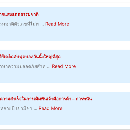
เ
u
เ
เ
ท่
t
ป็
้จากแสงแดดธรรมชาติ
ดี
า
เ
น
ย
a
ชาติตัวเลขที่ไม่พ ...
Read More
แ
ม
เ
เ
b
บ
นู
รื่
ดิ
o
บ
ห
อ
ม
u
วั
ล
ง
พั
t
น
่เคล็ดลับฟุตบอลวันนี้งใหญ่ที่สุด
า
ต
น
ก
ต่
ก
a
ร
ักษาความปลอดภัยสำห ...
Read More
ที่
า
อ
ห
b
ง
แ
ร
วั
ล
o
ไ
น่
รั
น
า
u
ป
น
ก
ย
t
ต
อ
วามสำเร็จในการเดิมพันเจ้ามือการค้า – การพนัน
ษ
แ
เ
ร
น
า
a
หลายปี เขามีช่ว ...
Read More
ล
ว็
ง
ข
ผิ
b
ะ
บ
ม
ณ
ว
o
ป
ไ
า
ะ
ไ