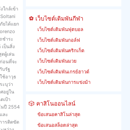
งใกล้เข้า
Soltani
⚽ เว็บไซต์เดิมพันกีฬา
ภัยได้แยก
เว็บไซต์เดิมพันฟุตบอล
Lorenzo
รถชำระ
เว็บไซต์เดิมพันกอล์ฟ
ป็นสิ่ง
เว็บไซต์เดิมพันคริกเก็ต
ผู้เล่น
เว็บไซต์เดิมพันมวย
่อนที่จะ
ับรัฐ
เว็บไซต์เดิมพันเกรย์ฮาวด์
ใช้อาวุธ
เว็บไซต์เดิมพันการแข่งม้า
ระบุว่า
ศอยู่ใน
ดเป้า
🎲 คาสิโนออนไลน์
ในปี 2554
 และ
ข้อเสนอคาสิโนล่าสุด
การติดขัด
ข้อเสนอสล็อตล่าสุด
ระหว่าง