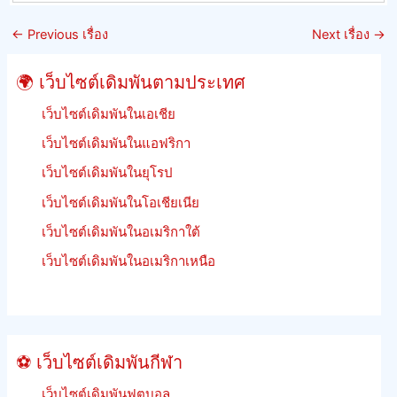
เกณฑ์
อัตรา
การ
ต่อ
←
Previous เรื่อง
Next เรื่อง
→
เดิม
รอง
พัน
ของ
🌍 เว็บไซต์เดิมพันตามประเทศ
การ
จิ้งหรี
แข่ง
เว็บไซต์เดิมพันในเอเชีย
ม้า
เว็บไซต์เดิมพันในแอฟริกา
เร
เว็บไซต์เดิมพันในยุโรป
เงิน
คืน
เว็บไซต์เดิมพันในโอเชียเนีย
เดิม
เว็บไซต์เดิมพันในอเมริกาใต้
พัน
ฟรีี
เว็บไซต์เดิมพันในอเมริกาเหนือ
ย
นรู้
วิธี
เดิม
⚽ เว็บไซต์เดิมพันกีฬา
พัน
เว็บไซต์เดิมพันฟุตบอล