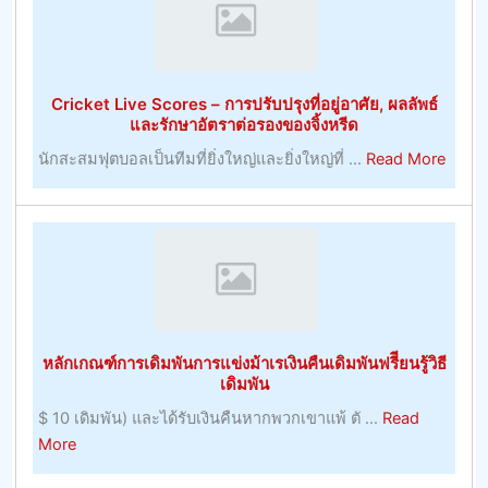
การ
เจ้า
พัฒนา
มือ
ทรัพยากร
การ
มนุษย์
ค้า
Cricket Live Scores – การปรับปรุงที่อยู่อาศัย, ผลลัพธ์
ที่
–
และรักษาอัตราต่อรองของจิ้งหรีด
มี
การ
about
นักสะสมฟุตบอลเป็นทีมที่ยิ่งใหญ่และยิ่งใหญ่ที่ ...
Read More
ประโยชน์
พนัน
Crick
–
Live
หมายเหตุ
Score
การ
–
บริหาร
การ
ทรัพยากร
ปรับปร
มนุษย์
ที่
หลักเกณฑ์การเดิมพันการแข่งม้าเรเงินคืนเดิมพันฟรีียนรู้วิธี
อยู่
เดิมพัน
อาศัย,
$ 10 เดิมพัน) และได้รับเงินคืนหากพวกเขาแพ้ ตั ...
Read
ผลลัพธ
about
More
และ
หลัก
รักษา