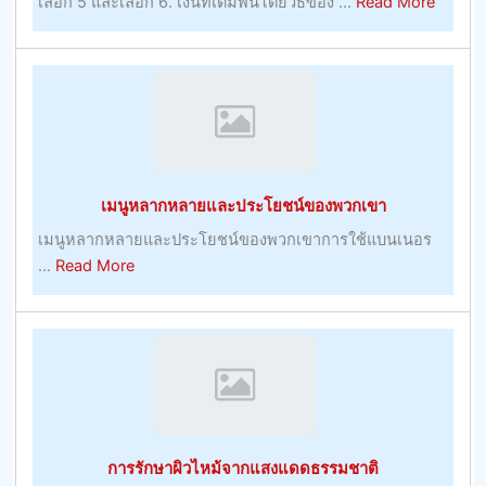
about
เลือก 5 และเลือก 6. เงินที่เดิมพันโดยวิธีของ ...
Read More
เล่น
ซื้อ
ไอ
เดีย
เดิม
พัน
ที่
แน่นอน
เมนูหลากหลายและประโยชน์ของพวกเขา
ขณะ
ที่
เมนูหลากหลายและประโยชน์ของพวกเขาการใช้แบนเนอร
เรา
about
...
Read More
พูด
เมนู
หลาก
หลาย
และ
ประโยชน์
ของ
พวก
การรักษาผิวไหม้จากแสงแดดธรรมชาติ
เขา