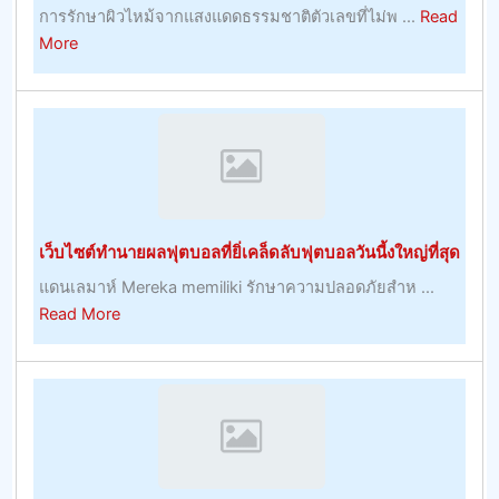
การรักษาผิวไหม้จากแสงแดดธรรมชาติตัวเลขที่ไม่พ ...
Read
about
More
การ
รักษา
ผิว
ไหม้
จาก
แสงแดด
ธรรมชาติ
เว็บไซต์ทำนายผลฟุตบอลที่ยิ่เคล็ดลับฟุตบอลวันนี้งใหญ่ที่สุด
แดนเลมาห์ Mereka memiliki รักษาความปลอดภัยสำห ...
about
Read More
เว็บไซต์
ทำนาย
ผล
ฟุต
บอล
ที่