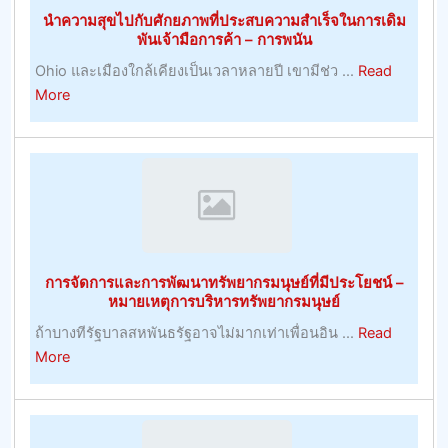
ยิ่
นำความสุขไปกับศักยภาพที่ประสบความสำเร็จในการเดิม
เคล็ด
พันเจ้ามือการค้า – การพนัน
ลับ
Ohio และเมืองใกล้เคียงเป็นเวลาหลายปี เขามีช่ว ...
Read
ฟุตบอล
about
More
วัน
นำ
นี้
ความ
ง
สุข
ใหญ่
ไป
ที่สุด
กับ
ศักยภาพ
ที่
การจัดการและการพัฒนาทรัพยากรมนุษย์ที่มีประโยชน์ –
ประสบ
หมายเหตุการบริหารทรัพยากรมนุษย์
ความ
ถ้าบางทีรัฐบาลสหพันธรัฐอาจไม่มากเท่าเพื่อนอิน ...
Read
สำเร็จ
about
More
ใน
การ
การ
จัดการ
เดิม
และ
พัน