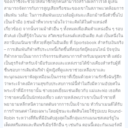
ของเราซึ่งจะช่วยให้สมาชิกทุกคนสามารถสร้างผลกำไรได้ ผู้เล่น
สามารถจัดการกับการสูญเสียหรือชนะของเขาในสภาพแวดล้อมการ
เดิมพัน วงล้อ: ในการเดิมพันแบบวงล้อผู้เล่นจะเลือกม้าหนึ่งตัวขึ้นไป
เป็นเจ้ามือ (เช่นม้าที่พวกเขามั่นใจว่าจะคิดได้ในตำแหน่งที่
เกี่ยวข้อง) จากนั้นรวมม้าตัวอื่น ๆ ทั้งหมดเพื่อเติมตำแหน่งอื่น ๆ รอบ
ตัวAuli เป็นที่รู้จักในนาม สวิตเซอร์แลนด์แห่งอินเดีย Auli เป็นหนึ่งใน
สถานีบนเนินเขาที่สวยที่สุดในอินเดีย ที่ Sportsbook สำหรับเงินจริง
– การเดิมพันกีฬาฟรีประเภทนี้เกิดขึ้นที่สปอร์ตบุ๊คออนไลน์ ปัจจุบัน
กีฬากลายเป็นมากกว่ากิจกรรมสันทนาการสำหรับมนุษยชาติ แต่ยัง
เป็นธุรกิจสำหรับเจ้ามือรับแทงและแหล่งรายได้ข้างเคียงสำหรับผู้ที่
ชื่นชอบการเดิมพันกีฬา ผู้หญิงที่ดูแลเขาช่วยเหลือเขาและ
ทะนุถนอมเขาฟังดูเหมือนเป็นภรรยาที่เปี่ยมด้วยความรักซึ่งฉันรู้สึก
ว่าพระเจ้าคงมีความสุขกับประสบการณ์นี้ทำไมถึงมีความอัปยศใน
พระเจ้าที่มีภรรยานั้น ช่างยอดเยี่ยมเช่นเดียวกับ แม่และพ่อ เธอคิด
ว่าชายคนนี้เป็นนักท่องเที่ยว แต่ภายหลังพบว่าเขาเป็นเจ้าชายที่
พยายามหลีกหนีความกดดันจากการเป็นเจ้านาย ทัวร์นาเมนต์ได้รับ
การกำหนดค่าโดยเฉพาะโดยผู้ชนะจะตัดสินโดยใช้รูปแบบ Round-
Robin ระหว่างสี่ทีมที่มีอันดับสูงสุดในสี่กลุ่มแรกแมนเชสเตอร์ยูไน
เต็ดสตรีมสดและทีมพรีเมียร์ลีกอื่น ๆ เช่นกัน ตอนนี้เดอะกันเนอร์สมี