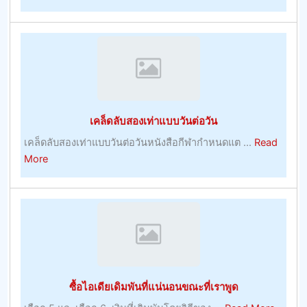
การ
เดิม
พัน
กีฬา
กลาย
เป็น
เรื่อง
เคล็ดลับสองเท่าแบบวันต่อวัน
ตรง
ไป
เคล็ดลับสองเท่าแบบวันต่อวันหนังสือกีฬากำหนดแต ...
Read
ตรง
about
More
มา
เคล็ด
พร้อม
ลับ
กับ
สอง
โบนัส
เท่า
บูม
แบบ
เม
วัน
อร์
ต่อ
ซื้อไอเดียเดิมพันที่แน่นอนขณะที่เราพูด
–
วัน
การ