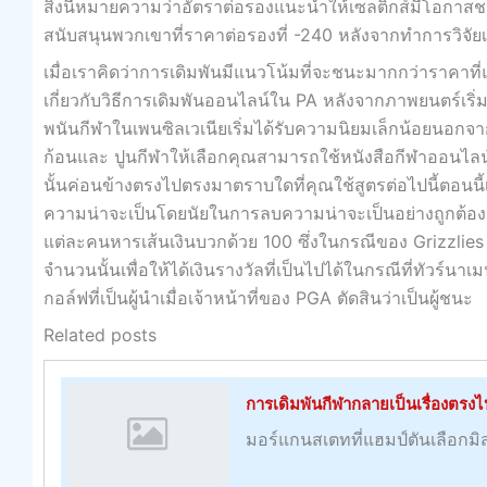
สิ่งนี้หมายความว่าอัตราต่อรองแนะนำให้เซลติกส์มีโอกาสช
สนับสนุนพวกเขาที่ราคาต่อรองที่ -240 หลังจากทำการวิจ
เมื่อเราคิดว่าการเดิมพันมีแนวโน้มที่จะชนะมากกว่าราคาที่
เกี่ยวกับวิธีการเดิมพันออนไลน์ใน PA หลังจากภาพยนตร์เริ่
พนันกีฬาในเพนซิลเวเนียเริ่มได้รับความนิยมเล็กน้อยนอกจา
ก้อนและ ปูนกีฬาให้เลือกคุณสามารถใช้หนังสือกีฬาออนไลน์เ
นั้นค่อนข้างตรงไปตรงมาตราบใดที่คุณใช้สูตรต่อไปนี้ตอน
ความน่าจะเป็นโดยนัยในการลบความน่าจะเป็นอย่างถูกต้อ
แต่ละคนหารเส้นเงินบวกด้วย 100 ซึ่งในกรณีของ Grizzlies 
จำนวนนั้นเพื่อให้ได้เงินรางวัลที่เป็นไปได้ในกรณีที่ทัวร
กอล์ฟที่เป็นผู้นำเมื่อเจ้าหน้าที่ของ PGA ตัดสินว่าเป็นผู้ชนะ
Related posts
การเดิมพันกีฬากลายเป็นเรื่องตรง
มอร์แกนสเตทที่แฮมป์ตันเลือกมิสซูร