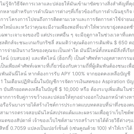
ณไม่รู้จักวิธีจัดการเวลาและปล่อยให้มันเข้ามาขัดขวางสิ่งสำคัญที่
กหลายสำหรับการดำเนินการต่างๆที่เกี่ยวข้องกับการดำเนินธุรกิจ 
การจัดการโครงการไปจนถึงการติดตามเวลาและการจัดการค่าใช้จ่ายน
ร์ทไทม์และหวังว่าคุณจะมีงานเพียงพอที่จะทำให้พวกเขายุ่งตลอดชั่
ที่เฉพาะเจาะจงของปี แต่ประเทศอื่น ๆ จะมีฤดูกาลในช่วงเวลาที่แต
ติกส์จะชนะเกมกับกริซลี่ สมมติว่าคุณต้องการเดิมพัน $ 650 ตอนนี
รจ่ายเงินรางวัลของคุณจะเป็นเท่าใด มันนี่ไลน์ทั้งหมดมีสิ่งที่เรี
ลน์ (เบสบอล) และพัคไลน์ (ฮ็อกกี้) เป็นคำศัพท์ทางอุตสาหกรรม
พียงคำศัพท์เฉพาะที่เกี่ยวข้องกับความถี่ที่ผู้เดิมพันต้องชนะเพื่อ
รเดิมพันมันนี่ไลน์ หากต้องการรับ APY 1.00% จากยอดคงเหลือบัญชี
 1 ในเดือนปฏิทินนั้นในบัญชีการจัดการเงินสดของ Aspiration บัญ
 บันทึกยอดคงเหลือในบัญชี $ 10,000 หรือ ต้องระบุเพิ่มเติมในช่
งจากการจับคู่การขว้างและปล่อยให้ทุกอย่างออกไปนอกหน้าต่างห
ะตือรือร้นบางรายได้สร้างไซต์การประกวดแบบทดสอบที่น่าทึ่งของตน
ุณสามารถตรวจสอบมันไลน์สเปรดแต้มและผลรวมเพื่อดูว่าเว็บไซต์พ
้งหมดของสัปดาห์ เจ้าของเว็บไซต์สามารถสร้างรายได้ด้วยวิธีต่างๆแ
ิทธิ์ 0.7059 แปลงเป็นเปอร์เซ็นต์ (เช่นคูณด้วย 100) ทำให้เราได