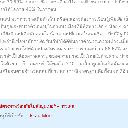
นะ 70.59% หากเราเชื่อว่าเซลติกส์มีโอกาสที่จะชนะมากกว่านี้เร
ัยเราให้โอกาส 40% ในการชนะ
แนะนำเราควรวางเดิมพันนั้น หรือคุณอาจต้องการเรียนรู้เพิ่มเติมเล
มต้นคุณจะพบว่าตัวเองอยู่ในกำแพงเมืองที่มีทิศทางเล็ก ๆ น้อย ๆ 
กนี้ยังมีแอปเดิมพันออนไลน์สามแอปที่เสนอในเพนซิลเวเนียมีอิฐ 
หล่านี้เพื่อหาอัตราเดิมพันกีฬาได้ดีขึ้นการคำนวณความน่าจะเป็
นี้เราสามารถไปที่ตัวแปลงอัตราต่อรองของเราและป้อน 68.57% ลงใ
งเราจำเป็นต้องหารผลรวมของความน่าจะเป็นโดยนัยด้วยความน่า
ในตัวอย่างข้างต้นจะทำให้คุณได้ 2.10 จากนั้น คูณเงินเดิมพันขอ
์นาเมนต์ไม่จบตามจำนวนหลุมที่กำหนด (กรณีมาตรฐานคือทั้งหมด 72 ห
ไปตรงมาพร้อมกับโบนัสบูมเมอร์ – การเล่น
a
ี่ที่เท็กซัส ...
Read More
b