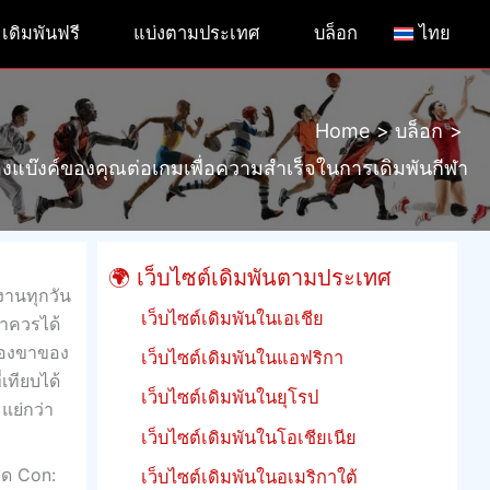
เดิมพันฟรี
แบ่งตามประเทศ
บล็อก
ไทย
Home
บล็อก
องแบ๊งค์ของคุณต่อเกมเพื่อความสำเร็จในการเดิมพันกีฬา
🌍 เว็บไซต์เดิมพันตามประเทศ
งานทุกวัน
เว็บไซต์เดิมพันในเอเชีย
ำควรได้
ๆของขาของ
เว็บไซต์เดิมพันในแอฟริกา
เทียบได้
เว็บไซต์เดิมพันในยุโรป
แย่กว่า
เว็บไซต์เดิมพันในโอเชียเนีย
สุด Con:
เว็บไซต์เดิมพันในอเมริกาใต้