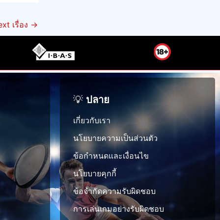
xt เรื่อง
→
💡
ปลาย
เกี่ยวกับเรา
นโยบายความเป็นส่วนตัว
ข้อกำหนดและเงื่อนไข
นโยบายคุกกี้
ข้อจำกัดความรับผิดชอบ
การเล่นเกมอย่างรับผิดชอบ