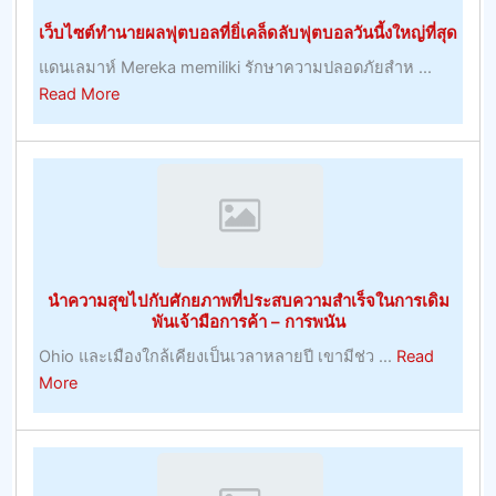
ธรรมชาติ
เว็บไซต์ทำนายผลฟุตบอลที่ยิ่เคล็ดลับฟุตบอลวันนี้งใหญ่ที่สุด
แดนเลมาห์ Mereka memiliki รักษาความปลอดภัยสำห ...
about
Read More
เว็บไซต์
ทำนาย
ผล
ฟุต
บอล
ที่
ยิ่
นำความสุขไปกับศักยภาพที่ประสบความสำเร็จในการเดิม
เคล็ด
พันเจ้ามือการค้า – การพนัน
ลับ
Ohio และเมืองใกล้เคียงเป็นเวลาหลายปี เขามีช่ว ...
Read
ฟุตบอล
about
More
วัน
นำ
นี้
ความ
ง
สุข
ใหญ่
ไป
ที่สุด