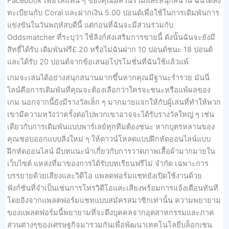
Facebook เพื่อให้แฟน ๆ ของคุณมีส่วนร่วมและสนุกสนาน ฉันได้ลง
ทะเบียนกับ Coral และฝากเงิน 5.00 ปอนด์เพื่อใช้ในการเดิมพันการ
แข่งขันในวันพฤหัสบดีนี้ แต่ก่อนที่ฉันจะมีส่วนร่วมกับ
Oddsmatcher ที่ระบุว่า ใช้ลิงก์ส่งเสริมการขายนี้ ดังนั้นฉันจะยังมี
สิทธิ์ได้รับ เดิมพันฟรี£ 20 หรือไม่ฉันฝาก 10 ปอนด์ชนะ 18 ปอนด์
และได้รับ 20 ปอนด์จากข้อเสนอโปรโมชั่นที่ฉันใช้แล้วแพ้
เกมจะเล่นได้อย่างสนุกสนานมากขึ้นหากคุณมีฐานะร่ำรวย มันนี่
ไลน์คือการเดิมพันที่คุณจะต้องเลือกว่าใครจะชนะหรือแพ้ผลของ
เกม นอกจากนี้ยังมีรางวัลเล็ก ๆ มากมายแจกให้กับผู้เล่นที่ทำให้พวก
เขามีความหวังว่าครั้งต่อไปพวกเขาอาจจะได้รับรางวัลใหญ่ ๆ เช่น
เดียวกับการเดิมพันแบบพาร์เลย์ทุกทีมต้องชนะ หากบุตรหลานของ
คุณชอบออกแบบสิ่งใหม่ ๆ ให้ดาวน์โหลดแบบฝึกหัดออนไลน์แบบ
ฝึกหัดออนไลน์ มีบทแนะนำเกี่ยวกับการวาดภาพเสื้อผ้ามากมายใน
เว็บไซต์ แหล่งที่มาของการได้รับบทเรียนฟรีไม่ จำกัด เฉพาะการ
บรรยายด้วยเสียงและวิดีโอ แพลตฟอร์มแชทยังเปิดใช้งานด้วย
ฟังก์ชันที่จำเป็นเช่นการโทรวิดีโอและเสียงพร้อมการแจ้งเตือนทันที
โดยอิงจากแพลตฟอร์มแชทแบบสมัครสมาชิกเท่านั้น ความพยายาม
ของแพลตฟอร์มนี้พยายามที่จะดึงบุคคลจากอุตสาหกรรมและภาค
ส่วนต่างๆของเศรษฐกิจมารวมกันเพื่อพัฒนาเทคโนโลยีบล็อกเชน