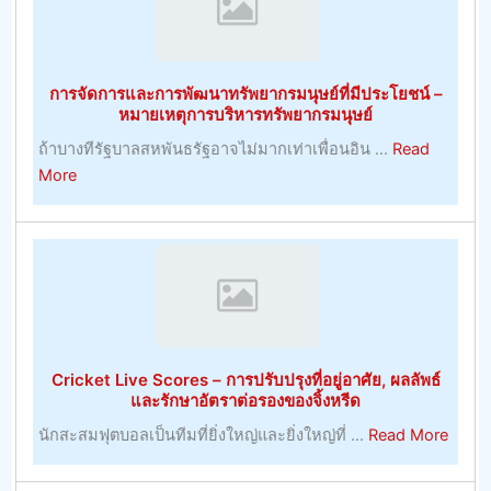
กับ
ศักยภาพ
ที่
การจัดการและการพัฒนาทรัพยากรมนุษย์ที่มีประโยชน์ –
ประสบ
หมายเหตุการบริหารทรัพยากรมนุษย์
ความ
ถ้าบางทีรัฐบาลสหพันธรัฐอาจไม่มากเท่าเพื่อนอิน ...
Read
สำเร็จ
about
More
ใน
การ
การ
จัดการ
เดิม
และ
พัน
การ
เจ้า
พัฒนา
มือ
ทรัพยากร
การ
มนุษย์
ค้า
Cricket Live Scores – การปรับปรุงที่อยู่อาศัย, ผลลัพธ์
ที่
–
และรักษาอัตราต่อรองของจิ้งหรีด
มี
การ
about
นักสะสมฟุตบอลเป็นทีมที่ยิ่งใหญ่และยิ่งใหญ่ที่ ...
Read More
ประโยชน์
พนัน
Crick
–
Live
หมายเหตุ