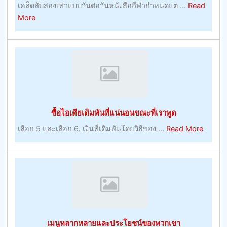
ไป
เคล็ดลับสองเท่าแบบวันต่อวันหนังสือกีฬากำหนดแต ...
Read
ตรง
about
More
มา
เคล็ด
พร้อม
ลับ
กับ
สอง
โบนัส
เท่า
บูม
แบบ
เม
วัน
อร์
ต่อ
ซื้อไอเดียเดิมพันที่แน่นอนขณะที่เราพูด
–
วัน
การ
about
เลือก 5 และเลือก 6. เงินที่เดิมพันโดยวิธีของ ...
Read More
เล่น
ซื้อ
ไอ
เดีย
เดิม
พัน
ที่
แน่นอน
เมนูหลากหลายและประโยชน์ของพวกเขา
ขณะ