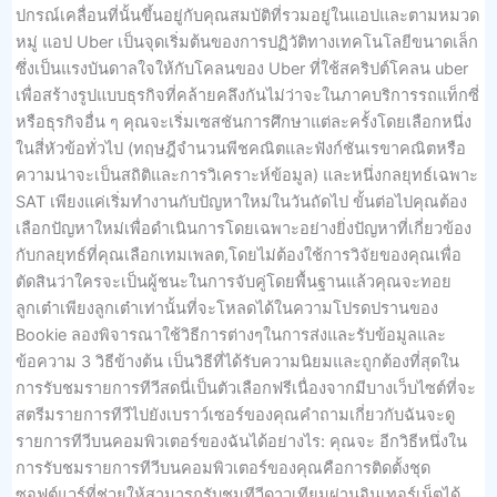
ปกรณ์เคลื่อนที่นั้นขึ้นอยู่กับคุณสมบัติที่รวมอยู่ในแอปและตามหมวด
หมู่ แอป Uber เป็นจุดเริ่มต้นของการปฏิวัติทางเทคโนโลยีขนาดเล็ก
ซึ่งเป็นแรงบันดาลใจให้กับโคลนของ Uber ที่ใช้สคริปต์โคลน uber
เพื่อสร้างรูปแบบธุรกิจที่คล้ายคลึงกันไม่ว่าจะในภาคบริการรถแท็กซี่
หรือธุรกิจอื่น ๆ คุณจะเริ่มเซสชันการศึกษาแต่ละครั้งโดยเลือกหนึ่ง
ในสี่หัวข้อทั่วไป (ทฤษฎีจำนวนพีชคณิตและฟังก์ชันเรขาคณิตหรือ
ความน่าจะเป็นสถิติและการวิเคราะห์ข้อมูล) และหนึ่งกลยุทธ์เฉพาะ
SAT เพียงแค่เริ่มทำงานกับปัญหาใหม่ในวันถัดไป ขั้นต่อไปคุณต้อง
เลือกปัญหาใหม่เพื่อดำเนินการโดยเฉพาะอย่างยิ่งปัญหาที่เกี่ยวข้อง
กับกลยุทธ์ที่คุณเลือกเทมเพลต,โดยไม่ต้องใช้การวิจัยของคุณเพื่อ
ตัดสินว่าใครจะเป็นผู้ชนะในการจับคู่โดยพื้นฐานแล้วคุณจะทอย
ลูกเต๋าเพียงลูกเต๋าเท่านั้นที่จะโหลดได้ในความโปรดปรานของ
Bookie ลองพิจารณาใช้วิธีการต่างๆในการส่งและรับข้อมูลและ
ข้อความ 3 วิธีข้างต้น เป็นวิธีที่ได้รับความนิยมและถูกต้องที่สุดใน
การรับชมรายการทีวีสดนี่เป็นตัวเลือกฟรีเนื่องจากมีบางเว็บไซต์ที่จะ
สตรีมรายการทีวีไปยังเบราว์เซอร์ของคุณคำถามเกี่ยวกับฉันจะดู
รายการทีวีบนคอมพิวเตอร์ของฉันได้อย่างไร: คุณจะ อีกวิธีหนึ่งใน
การรับชมรายการทีวีบนคอมพิวเตอร์ของคุณคือการติดตั้งชุด
ซอฟต์แวร์ที่ช่วยให้สามารถรับชมทีวีดาวเทียมผ่านอินเทอร์เน็ตได้