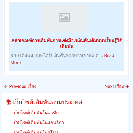
Score
การ
–
บริหาร
การ
ทรัพยากร
ปรับปร
มนุษย์
ที่
หลักเกณฑ์การเดิมพันการแข่งม้าเรเงินคืนเดิมพันฟรีียนรู้วิธี
อยู่
เดิมพัน
อาศัย,
$ 10 เดิมพัน) และได้รับเงินคืนหากพวกเขาแพ้ ตั ...
Read
ผลลัพธ
about
More
และ
หลัก
รักษา
เกณฑ์
อัตรา
การ
ต่อ
←
Previous เรื่อง
Next เรื่อง
→
เดิม
รอง
พัน
ของ
🌍 เว็บไซต์เดิมพันตามประเทศ
การ
จิ้งหรี
แข่ง
เว็บไซต์เดิมพันในเอเชีย
ม้า
เว็บไซต์เดิมพันในแอฟริกา
เร
เว็บไซต์เดิมพันในยุโรป