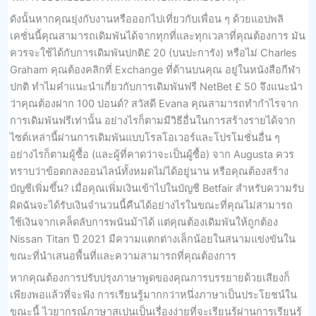
ดังนั้นหากคุณยุ่งกับงานหรือออกไปเที่ยวกับเพื่อน ๆ ด้วยแอปพลิ
เคชั่นนี้คุณสามารถเดิมพันได้จากทุกที่และทุกเวลาที่คุณต้องการ มัน
ควรจะใช้ได้กับการเดิมพันปกติ£ 20 (บนปะการัง) หรือไม่ Charles
Graham คุณต้องคลิกที่ Exchange ที่ด้านบนคุณ อยู่ในหนังสือกีฬา
ปกติ ทำไมคำแนะนำเกี่ยวกับการเดิมพันฟรี NetBet £ 50 จึงแนะนำ
ว่าคุณต้องฝาก 100 ปอนด์? สวัสดี Evana คุณสามารถทำกำไรจาก
การเดิมพันฟรีเท่านั้น อย่างไรก็ตามมีวิธีอื่นในการสร้างรายได้จาก
ไซต์เหล่านี้ผ่านการเดิมพันแบบโรลโอเวอร์และโปรโมชั่นอื่น ๆ
อย่างไรก็ตามผู้ซื้อ (และผู้ที่คาดว่าจะเป็นผู้ซื้อ) จาก Augusta ควร
ทราบว่าข้อตกลงออนไลน์ทั้งหมดไม่ได้อยู่นาน หรือคุณต้องสร้าง
บัญชีเพิ่มขึ้น? เมื่อคุณเพิ่มเงินเข้าไปในบัญชี Betfair สำหรับความรับ
ผิดฉันจะได้รับเงินจำนวนนี้คืนได้อย่างไรในขณะที่คุณไม่สามารถ
ใช้เงินจากเคล็ดลับการพนันม้าได้ แต่คุณต้องเดิมพันให้ถูกต้อง
Nissan Titan ปี 2021 มีความแตกต่างเล็กน้อยในสนามแข่งขันใน
ขณะที่นำเสนอพื้นที่และความสามารถที่คุณต้องการ
หากคุณต้องการปรับปรุงภาษาพูดของคุณการบรรยายด้วยเสียงก็
เพียงพอแล้วที่จะฟัง การเรียนรู้มากกว่าหนึ่งภาษาเป็นประโยชน์ใน
ขณะนี้ ไวยากรณ์ภาษาสเปนเป็นเรื่องง่ายที่จะเรียนรู้ผ่านการเรียนรู้