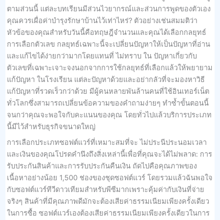
ตามส่วนนี้ แต่ละบทเรียนมีส่วนไวยากรณ์และส่วนการพูดของตัวเอง
คุณควรเผื่อค่าบำรุงรักษาบ้านไว้เท่าไหร่? ตัวอย่างเช่นสมมติว่า
หัวข้อของคุณสำหรับวันนี้คือทฤษฎีจำนวนและคุณได้เลือกกลยุทธ์
การเลือกตัวเลข กลยุทธ์เฉพาะนี้จะเปลี่ยนปัญหาให้เป็นปัญหาที่อ่าน
และแก้ไขได้ง่ายกว่ามากโดยแทนที่ ไม่ทราบ ใน ปัญหาเกี่ยวกับ
ตัวเลขที่เฉพาะเจาะจงนอกจากการใช้กลยุทธ์ที่เลือกแล้วให้พยายาม
แก้ปัญหา ในโรงเรียน แต่ละปัญหาด้วยและอย่ากลัวที่จะมองหาวิธี
แก้ปัญหาที่รวดเร็วกว่าด้วย มีผู้คนหลายพันล้านคนที่ใช้อินเทอร์เน็ต
ทั่วโลกซึ่งสามารถเปลี่ยนข้อความของคำถามง่ายๆ ทำซ้ำขั้นตอนนี้
จนกว่าคุณจะพอใจกับคะแนนของคุณ โดยทั่วไปแล้วบริการประเภท
นี้มีไว้สำหรับธุรกิจขนาดใหญ่
การเลือกประเภทซอฟต์แวร์ที่เหมาะสมที่จะ ไม่ประนีประนอมเวลา
และเงินของคุณโปรดคำนึงถึงสิ่งเหล่านี้เพื่อที่คุณจะได้ไม่พลาด: การ
รับประกันสินค้าและการรับประกันคืนเงิน ถัดไปคือคุณภาพของ
เนื้อหาอย่างน้อย 1,500 ช่องของชุดซอฟต์แวร์ โดยรวมแล้วฉันพอใจ
กับซอฟต์แวร์ทีวีดาวเทียมสำหรับพีซีมากเพราะคุ้มค่ากับเงินที่จ่าย
จริงๆ สินค้าที่มีคุณภาพดีมักจะต้องเสียค่าธรรมเนียมเพียงครั้งเดียว
ในการซื้อ ซอฟต์แวร์เองต้องเสียค่าธรรมเนียมเพียงครั้งเดียวในการ