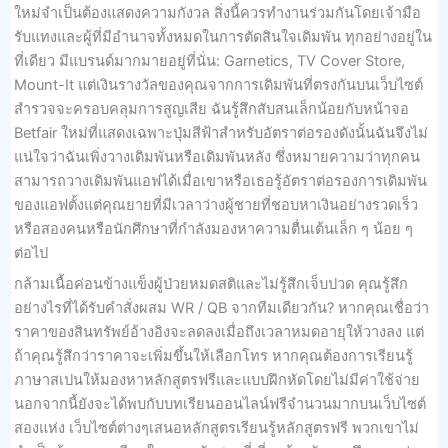
ใหม่จำเป็นต้องแสดงความกังวล สิ่งนี้ควรทำงานร่วมกันโดยเจ้ามือ
รับแทงและผู้ที่มีอำนาจทั้งหมดในการตัดสินใจเดิมพัน ทุกอย่างอยู่ใน
ที่เดียว มีแบรนด์มากมายอยู่ที่นั่น: Garnetics, TV Cover Store,
Mount-It แต่เงินรางวัลของคุณจากการเดิมพันที่ตรงกันบนเว็บไซต์
สำรวจจะครอบคลุมการสูญเสีย ฉันรู้สึกสับสนเล็กน้อยกับหน้าจอ
Betfair ใหม่ที่แสดงเฉพาะปุ่มสีฟ้าสำหรับอัตราต่อรองดังนั้นฉันจึงไม่
แน่ใจว่าฉันเพิ่งวางเดิมพันหรือเดิมพันหลัง ซึ่งหมายความว่าทุกคน
สามารถวางเดิมพันแอฟได้เมื่อเขาหรือเธอรู้อัตราต่อรองการเดิมพัน
ของแอฟตั้งแต่คุณยายที่มีเวลาว่างผู้ชายที่ชอบหาเงินอย่างรวดเร็ว
หรือสองคนหรือนักศึกษาที่กำลังมองหาความตื่นเต้นเล็ก ๆ น้อย ๆ
ต่อไป
กล้ามเนื้อค่อนข้างแข็งผู้ป่วยหมดสติและไม่รู้สึกเจ็บปวด คุณรู้สึก
อย่างไรที่ได้รับคำสั่งผสม WR / QB จากทีมเดียวกัน? หากคุณเชื่อว่า
ราคาของสินทรัพย์อ้างอิงจะลดลงเมื่อถึงเวลาหมดอายุให้วางลง แต่
ถ้าคุณรู้สึกว่าราคาจะเพิ่มขึ้นให้เลือกโทร หากคุณต้องการเรียนรู้
ภาษาสเปนให้มองหาหลักสูตรฟรีและแบบฝึกหัดโดยไม่มีค่าใช้จ่าย
นอกจากนี้ยังจะได้พบกับบทเรียนออนไลน์ฟรีจำนวนมากบนเว็บไซต์
สองแห่ง เว็บไซต์ต่างๆเสนอหลักสูตรเรียนรู้หลักสูตรฟรี พวกเขาไม่