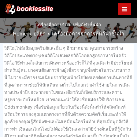
Skip
to
content
เครื่องมือการจัดการทีมกีฬาชั้นนำ
Home
บล็อก
เครื่องมือการจัดการทีมกีฬาชั้นนำ
วิดีโอ,ไฟล์เสียง,สคริปต์และอื่น ๆ อีกมากมาย คุณสามารถสร้าง
วิดีโอประเภทต่างๆเช่นวิดีโอเล่นตลกวิดีโอตลกสูตรอาหารในครัว
วิดีโอวิธีทำเคล็ดลับการเดินทางหรืออะไรก็ได้ที่คุณคิดว่ามีประโยชน์
สำหรับผู้คน บางคนต้องการจ้างผู้เชี่ยวชาญเพื่อช่วยในกระบวนการ
นี้ ไม่ว่าจะมีค่าธรรมเนียมรายปีสูงเพียงใดบัตรเครดิตการเดินทางที่ดี
ที่สุดสามารถช่วยให้นักเดินทางก้าวไปไกลกว่าค่าใช้จ่ายในการเดิน
ทางประจำปีของพวกเขาในขณะเดียวกันก็เปิดบริการและความ
หรูหราระดับใหม่ด้วย เราขอแนะนำให้ลงชื่อสมัครใช้บริการเช่น
Oddsmonkey เพื่อรับข้อมูลเกี่ยวกับเรื่องนี้ดังนั้นทำให้ผลิตภัณฑ์
หรือบริการของคุณแตกต่างจากที่อื่นด้วยความคิดริเริ่มและทำให้
ลูกค้าของคุณรู้สึกพิเศษและไม่เหมือนใครในท้ายที่สุดเมื่อพูดถึงวิธี
การทำ เงินออนไลน์โดยไม่ต้องใช้เงินสดสามวิธีข้างต้นเป็นที่รู้จักกัน
ดีโดรนพลังสูงที่ติดตั้งกล้องทรงพลังกำลังเพิ่มสูงขึ้นในปัจจุบันเป็นไป