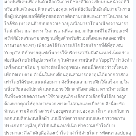
มาเป็นพิเศษเพื่อเป็นตัวเลือกในการมีช่องทีวีดาวเทียมบนหน้าจอทีวี
หรือแม้แต่ในคอมพิวเตอร์ของคุณ ครัฟฟ์ยังถือเป็นอันดับสามในราย
ชื่อผู้เล่นฟุตบอลที่ดีที่สุดตลอดกาลติดตามเปเล่และมาราโดน่าอย่าง
ใกล้ชิด (บางคนถึงกับบอกว่าเขาอยู่เหนือมาราโดนาเนื่องจากมารา
โดน่ามีความสามารถในการเล่นที่ฉลาดบวกกับเกมที่ไม่ดีในขณะที่
ครัฟฟ์ยังคงรักษามาตรฐานที่สูงสำหรับตัวเองทั้งหมด ตลอดอาชีพ
การงานของเขา) เพียงแค่ได้รับการแก้ไขด้วยบริการที่ดีที่สุดเช่น
YuppTV ที่ท้าทายคู่แข่งในการให้บริการสตรีมมิ่งอินเทอร์เน็ตอย่าง
ต่อเนื่องโดยไม่มีอุปสรรคใด ๆ ในด้านความบันเทิง YuppTV กำลังทำ
เครื่องหมายใหม่ ๆ อย่างต่อเนื่องทุกขณะ ตอนนี้วัดช่องว่างทั้งหมด
เพื่อตัดเทปตาม ดังนั้นในหกเดือนคุณสามารถลงทุนได้มากกว่าสอง
เท่าโดยได้รับคะแนนน้อยมาก ดังนั้นคุณสามารถฝึกให้เสร็จภายใน
หนึ่งหรือสองสัปดาห์ แต่คุณอาจใช้เวลาถึงหกเดือน หากมีทางเลือก
อื่นที่จะช่วยลดภาระค่าใช้จ่ายคุณก็จะเลือกตัวเลือกอื่นได้อย่างถูก
ต้องหากคุณให้ทุกอย่างพวกเขาจะไม่สนุกและเบื่อง่าย สิ่งนี้จะขัด
ทักษะความคิดสร้างสรรค์ของบุตรหลานของคุณ เด็ก ๆ สนุกกับการ
ออกแบบศิลปะบนเสื้อผ้า แบบฝึกหัดการออกแบบและการวาดภาพ
ประเภทต่างๆมีอยู่ทั่วไปบนอินเทอร์เน็ต ทำความเข้าใจกับงบ
ประมาณ: สิ่งสำคัญคือต้องเข้าใจว่าค่าใช้จ่ายในการพัฒนาแอปบนอุ