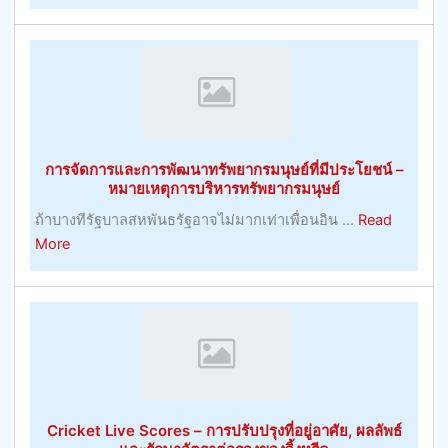
นำ
นี้
ความ
ง
สุข
ใหญ่
ไป
ที่สุด
กับ
ศักยภาพ
ที่
การจัดการและการพัฒนาทรัพยากรมนุษย์ที่มีประโยชน์ –
ประสบ
หมายเหตุการบริหารทรัพยากรมนุษย์
ความ
ถ้าบางทีรัฐบาลสหพันธรัฐอาจไม่มากเท่าเพื่อนอิน ...
Read
สำเร็จ
about
More
ใน
การ
การ
จัดการ
เดิม
และ
พัน
การ
เจ้า
พัฒนา
มือ
ทรัพยากร
การ
มนุษย์
ค้า
Cricket Live Scores – การปรับปรุงที่อยู่อาศัย, ผลลัพธ์
ที่
–