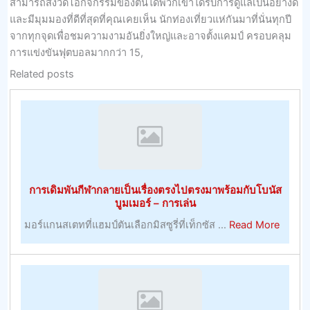
สามารถส่งวิดีโอกิจกรรมของตนได้พวกเขาได้รับการดูแลเป็นอย่างดี
และมีมุมมองที่ดีที่สุดที่คุณเคยเห็น นักท่องเที่ยวแห่กันมาที่นั่นทุกปี
จากทุกจุดเพื่อชมความงามอันยิ่งใหญ่และอาจตั้งแคมป์ ครอบคลุม
การแข่งขันฟุตบอลมากกว่า 15,
Related posts
การเดิมพันกีฬากลายเป็นเรื่องตรงไปตรงมาพร้อมกับโบนัส
บูมเมอร์ – การเล่น
about
มอร์แกนสเตทที่แฮมป์ตันเลือกมิสซูรี่ที่เท็กซัส ...
Read More
การ
เดิม
พัน
กีฬา
กลาย