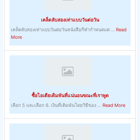
เป็น
เรื่อง
เคล็ดลับสองเท่าแบบวันต่อวัน
ตรง
ไป
เคล็ดลับสองเท่าแบบวันต่อวันหนังสือกีฬากำหนดแต ...
Read
ตรง
about
More
มา
เคล็ด
พร้อม
ลับ
กับ
สอง
โบนัส
เท่า
บูม
แบบ
เม
วัน
อร์
ต่อ
ซื้อไอเดียเดิมพันที่แน่นอนขณะที่เราพูด
–
วัน
การ
about
เลือก 5 และเลือก 6. เงินที่เดิมพันโดยวิธีของ ...
Read More
เล่น
ซื้อ
ไอ
เดีย
เดิม