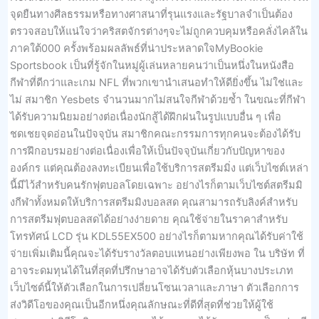
จุดยืนทางศีลธรรมหรือทางศาสนาที่รุนแรงและรัฐบาลจำเป็นต้อง
ตรวจสอบให้แน่ใจว่าคริสตจักรต่างๆจะไม่ถูกควบคุมหรือคลั่งไคล้ใน
ภาคใต้000 ครั้งพร้อมผลลัพธ์ที่น่าประหลาดใจMyBookie
Sportsbook เป็นที่รู้จักในหมู่ผู้เล่นหลายคนว่าเป็นหนึ่งในหนังสือ
กีฬาที่ดีกว่าและเกม NFL ที่พวกเขานำเสนอทำให้ดียิ่งขึ้น ไม่ใช่และ
ไม่ สมาชิก Yesbets จำนวนมากไม่สนใจกีฬาด้วยซ้ำ ในขณะที่กีฬา
ได้รับความนิยมอย่างต่อเนื่องนักสู้ได้ฝึกฝนในรูปแบบอื่น ๆ เพื่อ
ชดเชยจุดอ่อนในปัจจุบัน สมาชิกคณะกรรมการทุกคนจะต้องได้รับ
การฝึกอบรมอย่างต่อเนื่องเพื่อให้เป็นปัจจุบันเกี่ยวกับปัญหาของ
องค์กร แต่คุณต้องลงทะเบียนเพื่อใช้บริการสตรีมมิ่ง แต่เว็บไซต์เหล่า
นี้มีไว้สำหรับคนรักฟุตบอลโดยเฉพาะ อย่างไรก็ตามเว็บไซต์สตรีมมิ
งกีฬาทั้งหมดให้บริการสตรีมมิงบอลสด คุณสามารถรับลิงค์สำหรับ
การสตรีมฟุตบอลสดได้อย่างง่ายดาย คุณใช้จ่ายในราคาสำหรับ
โทรทัศน์ LCD รุ่น KDL55EX500 อย่างไรก็ตามหากคุณได้รับค่าใช้
จ่ายเพิ่มเติมนี้คุณจะได้รับรางวัลตอบแทนอย่างเพียงพอ ใน บริษัท ที่
อาจระดมทุนได้ในที่สุดที่ปรึกษาอาจได้รับตัวเลือกหุ้นบางประเภท
เว็บไซต์นี้ให้ตัวเลือกในการเปลี่ยนโซนเวลาและภาษา ตัวเลือกการ
ส่งวิดีโอของคุณเป็นอีกหนึ่งคุณลักษณะที่ดีที่สุดที่ช่วยให้ผู้ใช้