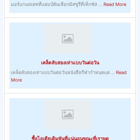
about
มอร์แกนสเตทที่แฮมป์ตันเลือกมิสซูรี่ที่เท็กซัส ...
Read More
การ
เดิม
พัน
กีฬา
กลาย
เป็น
เรื่อง
เคล็ดลับสองเท่าแบบวันต่อวัน
ตรง
ไป
เคล็ดลับสองเท่าแบบวันต่อวันหนังสือกีฬากำหนดแต ...
Read
ตรง
about
More
มา
เคล็ด
พร้อม
ลับ
กับ
สอง
โบนัส
เท่า
บูม
แบบ
เม
วัน
อร์
ต่อ
ซื้อไอเดียเดิมพันที่แน่นอนขณะที่เราพูด
–
วัน