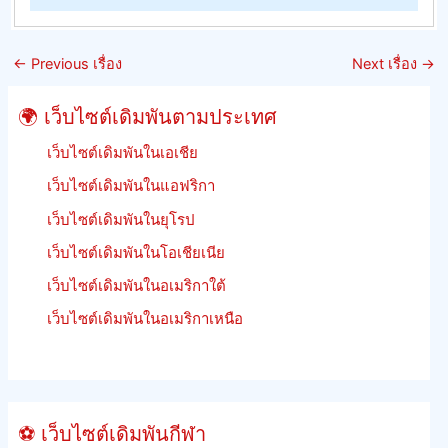
หลัก
รักษา
เกณฑ์
อัตรา
การ
ต่อ
←
Previous เรื่อง
Next เรื่อง
→
เดิม
รอง
พัน
ของ
🌍 เว็บไซต์เดิมพันตามประเทศ
การ
จิ้งหรี
แข่ง
เว็บไซต์เดิมพันในเอเชีย
ม้า
เว็บไซต์เดิมพันในแอฟริกา
เร
เว็บไซต์เดิมพันในยุโรป
เงิน
คืน
เว็บไซต์เดิมพันในโอเชียเนีย
เดิม
เว็บไซต์เดิมพันในอเมริกาใต้
พัน
ฟรีี
เว็บไซต์เดิมพันในอเมริกาเหนือ
ย
นรู้
วิธี
เดิม
⚽ เว็บไซต์เดิมพันกีฬา
พัน