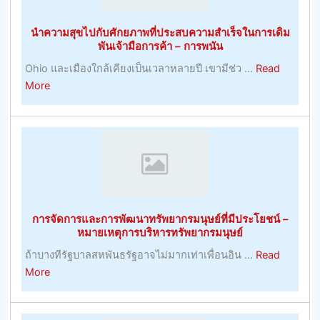
ที่
ยิ่
นำความสุขไปกับศักยภาพที่ประสบความสำเร็จในการเดิม
เคล็ด
พันเจ้ามือการค้า – การพนัน
ลับ
Ohio และเมืองใกล้เคียงเป็นเวลาหลายปี เขามีช่ว ...
Read
ฟุตบอล
about
More
วัน
นำ
นี้
ความ
ง
สุข
ใหญ่
ไป
ที่สุด
กับ
ศักยภาพ
ที่
การจัดการและการพัฒนาทรัพยากรมนุษย์ที่มีประโยชน์ –
ประสบ
หมายเหตุการบริหารทรัพยากรมนุษย์
ความ
ถ้าบางทีรัฐบาลสหพันธรัฐอาจไม่มากเท่าเพื่อนอิน ...
Read
สำเร็จ
about
More
ใน
การ
การ
จัดการ
เดิม