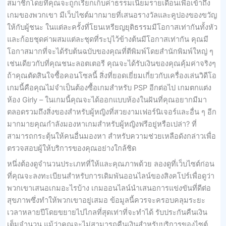
สมาชิกโดยที่คุณจะถูกเรียกเก็บค่าธรรมเนียมรายเดือนเพื่อเข้าถึง
เกมของพวกเขา มีเว็บไซต์มากมายที่เสนอรางวัลและคูปองของขวัญ
ให้กับผู้ชนะ ในแต่ละครั้งที่โยนเหรียญยุติธรรมมีโอกาสเท่ากันทั้งหัว
และก้อยชุดค่าผสมแต่ละชุดที่ระบุไว้ข้างต้นมีโอกาสเท่ากัน คุณมี
โอกาสมากที่จะได้รับต้นฉบับของคุณที่ตีพิมพ์โดยสำนักพิมพ์ใหญ่ ๆ
เช่นเดียวกับที่คุณชนะลอตเตอรี คุณจะได้รับเงินของคุณคุ้มค่าจริงๆ
ถ้าคุณตัดสินใจซื้อคอนโซลนี้ สิ่งที่ยอดเยี่ยมเกี่ยวกับเครื่องเล่นวิดีโอ
เกมนี้คือคุณไม่จำเป็นต้องซื้อเกมสำหรับ PSP อีกต่อไป เกมตกแต่ง
ห้อง Girly – ในเกมนี้คุณจะได้ออกแบบห้องในฝันที่คุณอยากมีมา
ตลอดรวมถึงสิ่งของสำหรับผู้หญิงที่สวยงามเฟอร์นิเจอร์และอื่น ๆ อีก
มากมายคุณกำลังมองหาเกมสำหรับผู้หญิงฟรีอยู่หรือเปล่า? ที่
สามารถกระตุ้นให้คนอื่นมองหา สำหรับความช่วยเหลือดังกล่าวเพื่อ
ตรวจสอบผู้ให้บริการของคุณอย่างใกล้ชิด
หนึ่งต้องดูจำนวนประเภทที่ให้และคุณภาพด้วย ลองดูที่เว็บไซต์ก่อน
ที่คุณจะลงทะเบียนสำหรับการเดิมพันออนไลน์ของสิงคโปร์เพื่อดูว่า
พวกเขาเสนอเกมอะไรบ้าง เกมออนไลน์นำเสนอการแข่งขันที่ดีต่อ
สุขภาพซึ่งทำให้พวกเขาอยู่เสมอ ข้อมูลนี้ควรจะครอบคลุมระยะ
เวลาหลายปีโดยขยายไปไกลที่สุดเท่าที่จะทำได้ รับประกันคืนเงิน
เต็มจำนวน แม้ว่าคุณจะไม่สามารถคืนเงินสำหรับบริการของไซต์