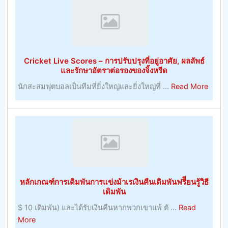
และ
พัน
การ
เจ้า
พัฒนา
มือ
ทรัพยากร
การ
มนุษย์
ค้า
Cricket Live Scores – การปรับปรุงที่อยู่อาศัย, ผลลัพธ์
ที่
–
และรักษาอัตราต่อรองของจิ้งหรีด
มี
การ
about
นักสะสมฟุตบอลเป็นทีมที่ยิ่งใหญ่และยิ่งใหญ่ที่ ...
Read More
ประโยชน์
พนัน
Crick
–
Live
หมายเหตุ
Score
การ
–
บริหาร
การ
ทรัพยากร
ปรับปร
มนุษย์
ที่
หลักเกณฑ์การเดิมพันการแข่งม้าเรเงินคืนเดิมพันฟรีียนรู้วิธี
อยู่
เดิมพัน
อาศัย,
$ 10 เดิมพัน) และได้รับเงินคืนหากพวกเขาแพ้ ตั ...
Read
ผลลัพธ
about
More
และ