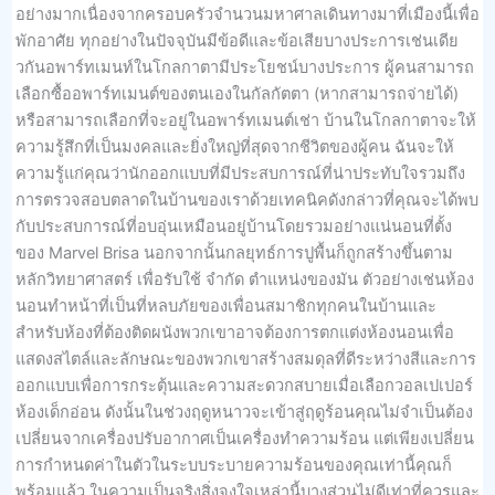
อย่างมากเนื่องจากครอบครัวจำนวนมหาศาลเดินทางมาที่เมืองนี้เพื่อ
พักอาศัย ทุกอย่างในปัจจุบันมีข้อดีและข้อเสียบางประการเช่นเดีย
วกันอพาร์ทเมนท์ในโกลกาตามีประโยชน์บางประการ ผู้คนสามารถ
เลือกซื้ออพาร์ทเมนต์ของตนเองในกัลกัตตา (หากสามารถจ่ายได้)
หรือสามารถเลือกที่จะอยู่ในอพาร์ทเมนต์เช่า บ้านในโกลกาตาจะให้
ความรู้สึกที่เป็นมงคลและยิ่งใหญ่ที่สุดจากชีวิตของผู้คน ฉันจะให้
ความรู้แก่คุณว่านักออกแบบที่มีประสบการณ์ที่น่าประทับใจรวมถึง
การตรวจสอบตลาดในบ้านของเราด้วยเทคนิคดังกล่าวที่คุณจะได้พบ
กับประสบการณ์ที่อบอุ่นเหมือนอยู่บ้านโดยรวมอย่างแน่นอนที่ตั้ง
ของ Marvel Brisa นอกจากนั้นกลยุทธ์การปูพื้นก็ถูกสร้างขึ้นตาม
หลักวิทยาศาสตร์ เพื่อรับใช้ จำกัด ตำแหน่งของมัน ตัวอย่างเช่นห้อง
นอนทำหน้าที่เป็นที่หลบภัยของเพื่อนสมาชิกทุกคนในบ้านและ
สำหรับห้องที่ต้องติดผนังพวกเขาอาจต้องการตกแต่งห้องนอนเพื่อ
แสดงสไตล์และลักษณะของพวกเขาสร้างสมดุลที่ดีระหว่างสีและการ
ออกแบบเพื่อการกระตุ้นและความสะดวกสบายเมื่อเลือกวอลเปเปอร์
ห้องเด็กอ่อน ดังนั้นในช่วงฤดูหนาวจะเข้าสู่ฤดูร้อนคุณไม่จำเป็นต้อง
เปลี่ยนจากเครื่องปรับอากาศเป็นเครื่องทำความร้อน แต่เพียงเปลี่ยน
การกำหนดค่าในตัวในระบบระบายความร้อนของคุณเท่านี้คุณก็
พร้อมแล้ว ในความเป็นจริงสิ่งจูงใจเหล่านี้บางส่วนไม่ดีเท่าที่ควรและ