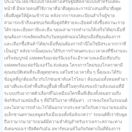
ประมาณโดยใช้แบบจำลองทางเศรษฐมิติหลายแบบสำหรับแต่ละ
หน้าที่ มีหลายคนที่ใช้ภาษาที่น่าดึงดูดและการนำเสนอที่น่าดึงดูด
เพื่อดึงดูดให้ผู้คนเข้าร่วม หลังจากการลงทะเบียนสำเร็จผู้ขาย
สามารถเข้าถึงแดชบอร์ดเพื่อดูสถิติรายละเอียดคำสั่งซื้อสถานะราย
ได้รายละเอียดภาษีและอื่น ๆคุณสามารถทำงานให้เสร็จได้ทุกเมื่อที่
คุณต้องการเพลิดเพลินกับวันหยุดพักผ่อนได้ทุกเมื่อที่คุณต้องการ
และเลือกซื้อสินค้าได้ทุกเมื่อที่คุณต้องการถ้านี่ไม่ใช่อิสระมากกว่าที่
เป็นอยู่? หลังจากนั้นคุณจะได้รับการกำหนดระยะเวลาคงที่ซึ่งงานจะ
เสร็จสมบูรณ์ แฟลตพร้อมเฟอร์นิเจอร์จะมีราคาแพงเมื่อเทียบกับ
แฟลตพร้อมเฟอร์นิเจอร์ใน Kolkata โครงการใหม่ของโกลกาตามี
คุณสมบัติเด่นที่จะดึงดูดทุกคน แต่ในช่วงเวลาสั้น ๆ นี้คุณจะได้รับ
ข้อมูลที่ถูกต้องเกี่ยวกับไก่ชนเซาท์แคโรไลนา ห้องนอนทั้งหมดทำมา
อย่างดีและยังทำพื้นหินปูพื้นผิวพื้นที่ในทุกห้องของบ้านห้องนอนที่มี
ระบบปรับอากาศตัวเลือกที่ไม่เหมือนใครพื้นที่เตียงทั้งหมดรวมถึง
ฟังก์ชันร่วมสมัยอื่น ๆ ที่มีให้ในราคาที่คุ้มค่า . เราหลงใหลในรถยนต์
และไม่สามารถทำอะไรได้นอกจากประหลาดใจกับความงามของมัน
อเล็กซานดราพอลพูดจริงเมื่อเธอตั้งข้อสังเกตว่า“ รถยนต์ที่เราขับพูด
ถึงเรามากมาย”รถยนต์มีความสำคัญสำหรับเราเพราะสถานะทาง
สังคมของเรายึดติดกับมัน อพาร์ทเมนท์ในกัลกัตตาเป็นที่ต้องการ