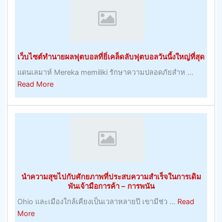
ไหม้
จาก
แสงแดด
ธรรมชาติ
เว็บไซต์ทำนายผลฟุตบอลที่ยิ่เคล็ดลับฟุตบอลวันนี้งใหญ่ที่สุด
แดนเลมาห์ Mereka memiliki รักษาความปลอดภัยสำห ...
about
Read More
เว็บไซต์
ทำนาย
ผล
ฟุต
บอล
ที่
ยิ่
นำความสุขไปกับศักยภาพที่ประสบความสำเร็จในการเดิม
เคล็ด
พันเจ้ามือการค้า – การพนัน
ลับ
Ohio และเมืองใกล้เคียงเป็นเวลาหลายปี เขามีช่ว ...
Read
ฟุตบอล
about
More
วัน