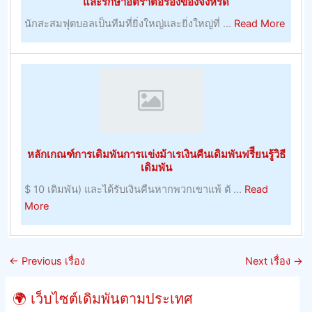
และรักษาอัตราต่อรองของจิ้งหรีด
มี
การ
about
นักสะสมฟุตบอลเป็นทีมที่ยิ่งใหญ่และยิ่งใหญ่ที่ ...
Read More
ประโยชน์
พนัน
Crick
–
Live
หมายเหตุ
Score
การ
–
บริหาร
การ
ทรัพยากร
ปรับปร
มนุษย์
ที่
หลักเกณฑ์การเดิมพันการแข่งม้าเรเงินคืนเดิมพันฟรีียนรู้วิธี
อยู่
เดิมพัน
อาศัย,
$ 10 เดิมพัน) และได้รับเงินคืนหากพวกเขาแพ้ ตั ...
Read
ผลลัพธ
about
More
และ
หลัก
รักษา
เกณฑ์
อัตรา
การ
ต่อ
←
Previous เรื่อง
Next เรื่อง
→
เดิม
รอง
พัน
ของ
🌍 เว็บไซต์เดิมพันตามประเทศ
การ
จิ้งหรี