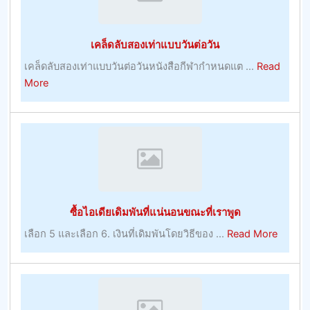
เป็น
เรื่อง
เคล็ดลับสองเท่าแบบวันต่อวัน
ตรง
ไป
เคล็ดลับสองเท่าแบบวันต่อวันหนังสือกีฬากำหนดแต ...
Read
ตรง
about
More
มา
เคล็ด
พร้อม
ลับ
กับ
สอง
โบนัส
เท่า
บูม
แบบ
เม
วัน
อร์
ต่อ
ซื้อไอเดียเดิมพันที่แน่นอนขณะที่เราพูด
–
วัน
การ
about
เลือก 5 และเลือก 6. เงินที่เดิมพันโดยวิธีของ ...
Read More
เล่น
ซื้อ
ไอ
เดีย
เดิม