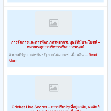
นำ
นี้
ความ
ง
สุข
ใหญ่
ไป
ที่สุด
กับ
ศักยภาพ
ที่
การจัดการและการพัฒนาทรัพยากรมนุษย์ที่มีประโยชน์ –
ประสบ
หมายเหตุการบริหารทรัพยากรมนุษย์
ความ
ถ้าบางทีรัฐบาลสหพันธรัฐอาจไม่มากเท่าเพื่อนอิน ...
Read
สำเร็จ
about
More
ใน
การ
การ
จัดการ
เดิม
และ
พัน
การ
เจ้า
พัฒนา
มือ
ทรัพยากร
การ
มนุษย์
ค้า
Cricket Live Scores – การปรับปรุงที่อยู่อาศัย, ผลลัพธ์
ที่
–