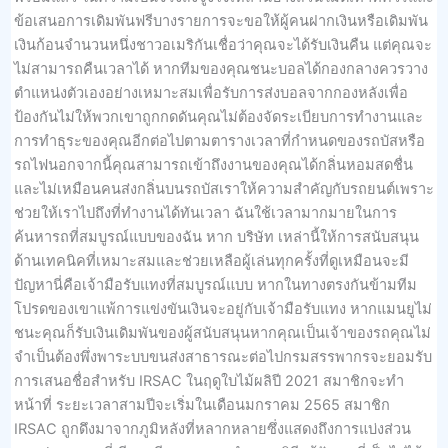
ข้อเสนอการเดิมพันฟรีบางรายการจะขอให้ผู้คนฝากเงินหรือเดิมพัน
เงินก้อนจำนวนหนึ่งชาวอเมริกันเชื่อว่าคุณจะได้รับเงินคืน แต่คุณจะ
ไม่สามารถคืนเวลาได้ หากทีมของคุณชนะบอลได้กองกลางควรวาง
ตำแหน่งตัวเองอย่างเหมาะสมเพื่อรับการส่งบอลจากกองหลังเพื่อ
ป้องกันไม่ให้พวกเขาถูกกดดันคุณไม่ต้องจัดระเบียบการทำงานและ
การทำธุระของคุณอีกต่อไปตามตารางเวลาที่กำหนดของรถบัสหรือ
รถไฟนอกจากนี้คุณสามารถเข้าถึงงานของคุณได้กลิ่นหอมสดชื่น
และไม่เหมือนคนส่งกลิ่นบนรถบัสเราให้ความสำคัญกับรถยนต์เพราะ
ช่วยให้เราไปถึงที่ทำงานได้ทันเวลา ฉันใช้เวลามากมายในการ
ค้นหารถที่สมบูรณ์แบบของฉัน หาก บริษัท เหล่านี้ให้การสนับสนุน
ด้านเทคนิคที่เหมาะสมและช่วยเหลือผู้เล่นทุกครั้งที่ดูเหมือนจะมี
ปัญหานี่คือเจ้ามือรับแทงที่สมบูรณ์แบบ หากในทางตรงกันข้ามทีม
โปรดของเขาแพ้การแข่งขันเงินจะอยู่กับเจ้ามือรับแทง หากแมนยูไม่
ชนะคุณก็รับเงินเดิมพันของผู้สนับสนุนหากคุณเป็นเจ้าของรถคุณไม่
จำเป็นต้องพึ่งพาระบบขนส่งสาธารณะต่อไปกรมสรรพากรจะยอมรับ
การเสนอชื่อสำหรับ IRSAC ในฤดูใบไม้ผลิปี 2021 สมาชิกจะทำ
หน้าที่ ระยะเวลาสามปีจะเริ่มในเดือนมกราคม 2565 สมาชิก
IRSAC ถูกดึงมาจากภูมิหลังที่หลากหลายซึ่งแสดงถึงการแบ่งส่วน