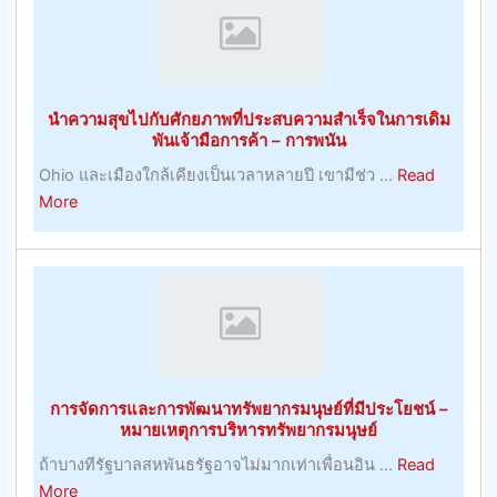
ฟุต
บอล
ที่
ยิ่
นำความสุขไปกับศักยภาพที่ประสบความสำเร็จในการเดิม
เคล็ด
พันเจ้ามือการค้า – การพนัน
ลับ
Ohio และเมืองใกล้เคียงเป็นเวลาหลายปี เขามีช่ว ...
Read
ฟุตบอล
about
More
วัน
นำ
นี้
ความ
ง
สุข
ใหญ่
ไป
ที่สุด
กับ
ศักยภาพ
ที่
การจัดการและการพัฒนาทรัพยากรมนุษย์ที่มีประโยชน์ –
ประสบ
หมายเหตุการบริหารทรัพยากรมนุษย์
ความ
ถ้าบางทีรัฐบาลสหพันธรัฐอาจไม่มากเท่าเพื่อนอิน ...
Read
สำเร็จ
about
More
ใน