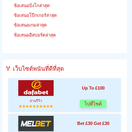
ข้อเสนอบิงโกล่าสุด
ข้อเสนอโป๊กเกอร์ล่าสุด
ข้อเสนอเกมล่าสุด
ข้อเสนออีสปอร์ตล่าสุด
🏅 เว็บไซต์พนันที่ดีที่สุด
Up To £100
อ่านรีวิว
ไปที่ไซต์
Bet £30 Get £30