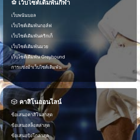
⚽
เว็บไซต์เดิมพันกีฬา
เว็บพนันบอล
เว็บไซต์เดิมพันกอล์ฟ
เว็บไซต์เดิมพันคริกเก็
เว็บไซต์เดิมพันมวย
เว็บไซต์เดิมพัน Greyhound
การแข่งม้าเว็บไซต์เดิมพัน
🎲
คาสิโนออนไลน์
ข้อเสนอคาสิโนล่าสุด
ข้อเสนอสล็อตล่าสุด
ข้อเสนอบิงโกล่าสุด