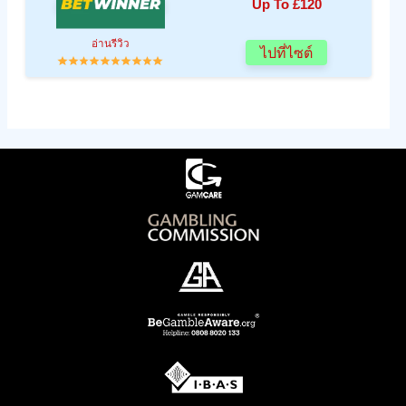
Up To £120
อ่านรีวิว
ไปที่ไซต์