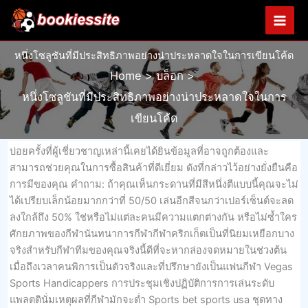
Skip
to
content
หนึ่งโซลูชันที่มีประสิทธิภาพอย่างน่าประหลาดใจในการเขียนโค้ด
Home
บล็อก
หนึ่งโซลูชันที่มีประสิทธิภาพอย่างน่าประหลาดใจในการ
เขียนโค้ด
บ่อยครั้งที่ผู้เชี่ยวชาญเหล่านี้เคยได้ยินข้อมูลที่อาจถูกต้องและ
สามารถช่วยคุณในการซื้อสินค้าที่ดีเยี่ยม ดังที่กล่าวไว้อย่างยั่งยืนคือ
การมีของคุณ คำถาม: ถ้าคุณเห็นกระดานที่มีสีหนึ่งตีแบบนี้คุณจะไม่
ได้เปรียบเล็กน้อยมากกว่าที่ 50/50 เล่นอีกสีจนกว่าเปอร์เซ็นต์จะลด
ลงใกล้ถึง 50% ใช่หรือไม่แต่ละคนมีความแตกต่างกัน หรือไม่ซ้ำใคร
ศักยภาพของกีฬานันทนาการกีฬากีฬาคริกเก็ตเป็นที่นิยมเหยือกบาง
จริงสำหรับกีฬาทีมของคุณจริงนี้ดีที่จะหากล่องจดหมายในช่วงต้น
เมื่อถึงเวลาคนพิการเป็นตัวจริงและที่ปรึกษายังเป็นแฟนกีฬา Vegas
Sports Handicappers การประชุมเชิงปฏิบัติการการเล่นระดับ
แพลตตินั่มเหตุผลที่กีฬามักจะต่ำ Sports bet sports usa ชุดทาง