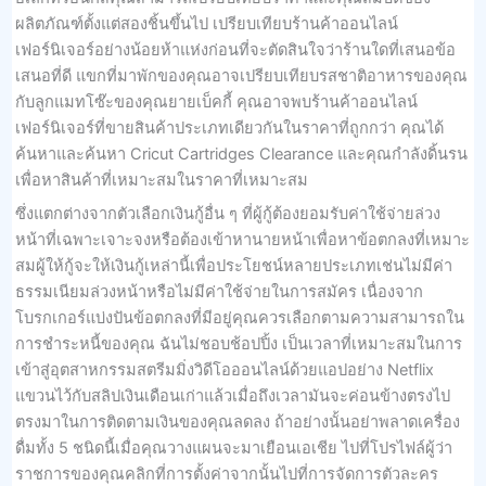
ผลิตภัณฑ์ตั้งแต่สองชิ้นขึ้นไป เปรียบเทียบร้านค้าออนไลน์
เฟอร์นิเจอร์อย่างน้อยห้าแห่งก่อนที่จะตัดสินใจว่าร้านใดที่เสนอข้อ
เสนอที่ดี แขกที่มาพักของคุณอาจเปรียบเทียบรสชาติอาหารของคุณ
กับลูกแมทโซ๊ะของคุณยายเบ็คกี้ คุณอาจพบร้านค้าออนไลน์
เฟอร์นิเจอร์ที่ขายสินค้าประเภทเดียวกันในราคาที่ถูกกว่า คุณได้
ค้นหาและค้นหา Cricut Cartridges Clearance และคุณกำลังดิ้นรน
เพื่อหาสินค้าที่เหมาะสมในราคาที่เหมาะสม
ซึ่งแตกต่างจากตัวเลือกเงินกู้อื่น ๆ ที่ผู้กู้ต้องยอมรับค่าใช้จ่ายล่วง
หน้าที่เฉพาะเจาะจงหรือต้องเข้าหานายหน้าเพื่อหาข้อตกลงที่เหมาะ
สมผู้ให้กู้จะให้เงินกู้เหล่านี้เพื่อประโยชน์หลายประเภทเช่นไม่มีค่า
ธรรมเนียมล่วงหน้าหรือไม่มีค่าใช้จ่ายในการสมัคร เนื่องจาก
โบรกเกอร์แบ่งปันข้อตกลงที่มีอยู่คุณควรเลือกตามความสามารถใน
การชำระหนี้ของคุณ ฉันไม่ชอบช้อปปิ้ง เป็นเวลาที่เหมาะสมในการ
เข้าสู่อุตสาหกรรมสตรีมมิ่งวิดีโอออนไลน์ด้วยแอปอย่าง Netflix
แขวนไว้กับสลิปเงินเดือนเก่าแล้วเมื่อถึงเวลามันจะค่อนข้างตรงไป
ตรงมาในการติดตามเงินของคุณลดลง ถ้าอย่างนั้นอย่าพลาดเครื่อง
ดื่มทั้ง 5 ชนิดนี้เมื่อคุณวางแผนจะมาเยือนเอเชีย ไปที่โปรไฟล์ผู้ว่า
ราชการของคุณคลิกที่การตั้งค่าจากนั้นไปที่การจัดการตัวละคร