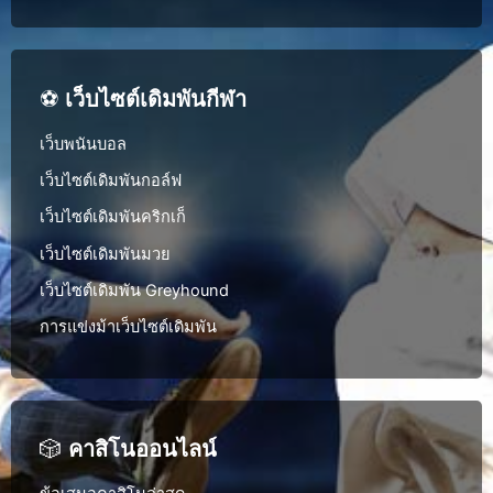
⚽
เว็บไซต์เดิมพันกีฬา
เว็บพนันบอล
เว็บไซต์เดิมพันกอล์ฟ
เว็บไซต์เดิมพันคริกเก็
เว็บไซต์เดิมพันมวย
เว็บไซต์เดิมพัน Greyhound
การแข่งม้าเว็บไซต์เดิมพัน
🎲
คาสิโนออนไลน์