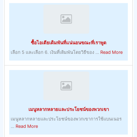
กับ
สอง
โบนัส
เท่า
บูม
แบบ
เม
วัน
อร์
ต่อ
ซื้อไอเดียเดิมพันที่แน่นอนขณะที่เราพูด
–
วัน
การ
about
เลือก 5 และเลือก 6. เงินที่เดิมพันโดยวิธีของ ...
Read More
เล่น
ซื้อ
ไอ
เดีย
เดิม
พัน
ที่
แน่นอน
เมนูหลากหลายและประโยชน์ของพวกเขา
ขณะ
ที่
เมนูหลากหลายและประโยชน์ของพวกเขาการใช้แบนเนอร
เรา
about
...
Read More
พูด
เมนู