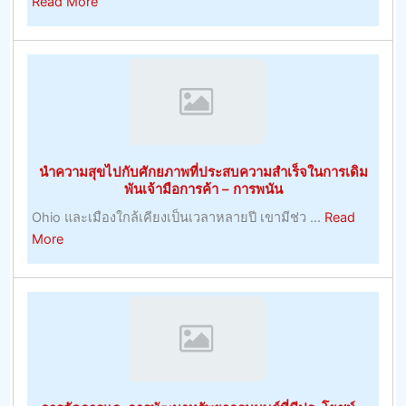
about
Read More
เว็บไซต์
ทำนาย
ผล
ฟุต
บอล
ที่
ยิ่
นำความสุขไปกับศักยภาพที่ประสบความสำเร็จในการเดิม
เคล็ด
พันเจ้ามือการค้า – การพนัน
ลับ
Ohio และเมืองใกล้เคียงเป็นเวลาหลายปี เขามีช่ว ...
Read
ฟุตบอล
about
More
วัน
นำ
นี้
ความ
ง
สุข
ใหญ่
ไป
ที่สุด
กับ
ศักยภาพ
ที่