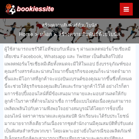
Skip
to
content
สร้างความสัมพันธ์ด้วยโบนัส
Home
บล็อก
สร้างความสัมพันธ์ด้วยโบนัส
ผู้ใช้สามารถแชร์วิดีโอที่ชอบกับเพื่อน ๆ ผ่านแพลตฟอร์มโซเชียลมี
เดียเช่น Facebook, Whatsapp และ Twitter เป็นต้นลิงก์ไปยัง
แพลตฟอร์มโซเชียลมีเดียทั้งหมดจะมีให้ในแอป ยิ่งบรรจุภัณฑ์ของ
คุณสร้างสรรค์และน่าสนใจมากขึ้นธุรกิจของคุณก็จะน่าจดจำมาก
ขึ้นและมีโอกาสที่ลูกค้าจะแบ่งปันแบรนด์ของคุณมากขึ้นซึ่งทั้งหมด
นี้จะช่วยให้ธุรกิจของคุณเติบโตและรักษาลูกค้าไว้ได้ อย่างไรก็ตา
มการช้อปปิ้งออนไลน์ที่มีข้อเสนอมากมายและมอบส่วนลดให้กับ
ลูกค้าในราคาที่ต่ำจนไม่น่าเชื่อ การซื้อแบบไม่ต่อเนื่องคุณสามารถ
เพลิดเพลินไปกับความพึงพอใจอย่างสมบูรณ์ได้โดยการช็อปปิ้ง
ออนไลน์ จดราคาขนาดและคุณสมบัติ นักเรียนจะได้รับประโยชน์
มากมายจากสิ่งเดียวกันเนื่องจากชุดสำนักงานมีคุณสมบัติที่ปรับแต่ง
เป็นพิเศษสำหรับพวกเขา โดยเฉพาะอย่างยิ่งในกรณีของผลิตภัณฑ์
อิเล็กทรอนิกส์คุณสามารถเปรียบเทียบราคาและคุณสมบัติของ