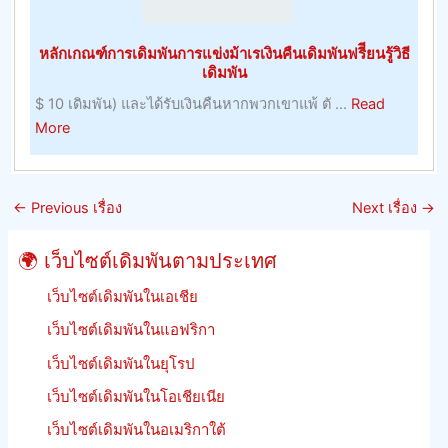
ปรับปร
มนุษย์
ที่
หลักเกณฑ์การเดิมพันการแข่งม้าเรเงินคืนเดิมพันฟรีียนรู้วิธี
อยู่
เดิมพัน
อาศัย,
$ 10 เดิมพัน) และได้รับเงินคืนหากพวกเขาแพ้ ตั ...
Read
ผลลัพธ
about
More
และ
หลัก
รักษา
เกณฑ์
อัตรา
การ
ต่อ
←
Previous เรื่อง
Next เรื่อง
→
เดิม
รอง
พัน
ของ
🌍 เว็บไซต์เดิมพันตามประเทศ
การ
จิ้งหรี
แข่ง
เว็บไซต์เดิมพันในเอเชีย
ม้า
เว็บไซต์เดิมพันในแอฟริกา
เร
เว็บไซต์เดิมพันในยุโรป
เงิน
คืน
เว็บไซต์เดิมพันในโอเชียเนีย
เดิม
เว็บไซต์เดิมพันในอเมริกาใต้
พัน