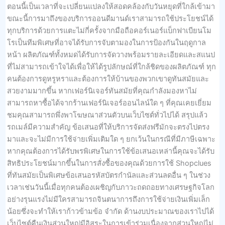
ตอนนี้เป็นเวลาที่จะเปลี่ยนแปลงให้สอดคล้องกับวันหยุดที่ใกล้เข้ามา
ขณะนี้การมาถึงของบริการออนดีมานด์เราสามารถใช้ประโยชน์ได้
ทุกบริการด้วยการแตะไม่กี่ครั้งจากมือถือคอร์เนอร์แบ็กฟาเบียนโม
โรเป็นทีมพิเศษที่อาจได้รับการจับตามองในการป้องกันในฤดูกาล
หน้า ผลิตภัณฑ์ทั้งหมดได้รับการจัดวางพร้อมรายละเอียดและสแนป
ที่ไม่สามารถเข้าใจได้เพื่อให้ได้รูปลักษณ์ที่ใกล้ชิดของผลิตภัณฑ์ ทุก
คนต้องการดูหรูหราและต้องการให้บ้านของพวกเขาดูทันสมัยและ
สวยงามมากขึ้น หากเฟอร์นิเจอร์ทันสมัยที่คุณกำลังมองหาไม่
สามารถหาซื้อได้จากร้านเฟอร์นิเจอร์ออนไลน์ใด ๆ ที่คุณเคยเยี่ยม
ชมคุณสามารถพึ่งพาโฆษณาส่วนตัวบนเว็บไซต์ทั่วไปได้ สรุปแล้ว
รถเมล์มีความสำคัญ ข้อเสนอที่ให้บริการจัดส่งฟรีมักจะตรงไปตรง
มาและจะไม่มีการใช้จ่ายเพิ่มเติมใด ๆ ยกเว้นในกรณีที่มีภาษีเฉพาะ
หากคุณต้องการได้รับพรพิเศษในการใช้ข้อเสนอเหล่านี้คุณจะได้รับ
สิทธิประโยชน์มากขึ้นในการสั่งซื้อของคุณด้วยการใช้ Shopclues
ที่ทันสมัยเป็นพิเศษข้อเสนอรหัสบัตรกำนัลและส่วนลดอื่น ๆ ในช่วง
เวลาเช่นวันนี้เมื่อทุกคนต้องเผชิญกับภาวะถดถอยทางเศรษฐกิจโลก
อย่างรุนแรงไม่มีใครสามารถจินตนาการถึงการใช้จ่ายเงินเพิ่มเล็ก
น้อยซึ่งจะทำให้เราก้าวข้ามข้อ จำกัด ด้านงบประมาณของเราไปได้
เว็บไซต์คืนเงินส่วนใหญ่มีอิสระในการเข้าร่วมเนื่องจากส่วนใหญ่ไม่