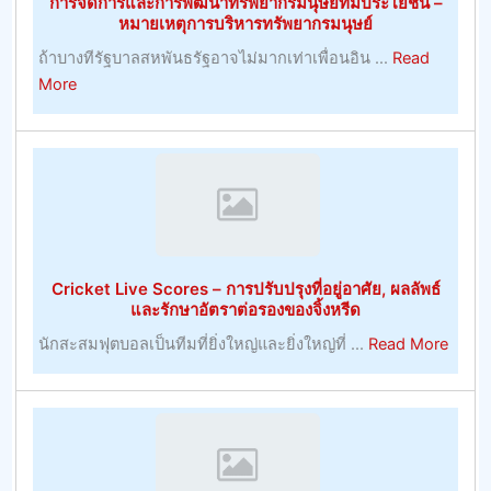
การจัดการและการพัฒนาทรัพยากรมนุษย์ที่มีประโยชน์ –
ประสบ
หมายเหตุการบริหารทรัพยากรมนุษย์
ความ
ถ้าบางทีรัฐบาลสหพันธรัฐอาจไม่มากเท่าเพื่อนอิน ...
Read
สำเร็จ
about
More
ใน
การ
การ
จัดการ
เดิม
และ
พัน
การ
เจ้า
พัฒนา
มือ
ทรัพยากร
การ
มนุษย์
ค้า
Cricket Live Scores – การปรับปรุงที่อยู่อาศัย, ผลลัพธ์
ที่
–
และรักษาอัตราต่อรองของจิ้งหรีด
มี
การ
about
นักสะสมฟุตบอลเป็นทีมที่ยิ่งใหญ่และยิ่งใหญ่ที่ ...
Read More
ประโยชน์
พนัน
Crick
–
Live
หมายเหตุ
Score
การ
–
บริหาร
การ
ทรัพยากร