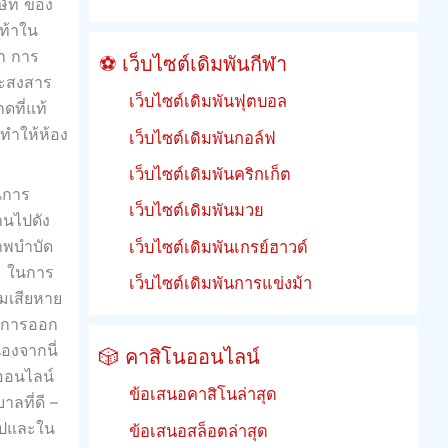
ิษัท ของ
เท้าใน
ชา การ
⚽ เว็บไซต์เดิมพันกีฬา
จะสงสาร
เว็บไซต์เดิมพันฟุตบอล
ดที่แท้
จทำให้ห้อง
เว็บไซต์เดิมพันกอล์ฟ
เว็บไซต์เดิมพันคริกเก็ต
ในการ
เว็บไซต์เดิมพันมวย
่านไปดัง
ภาพบำบัด
เว็บไซต์เดิมพันเกรย์ฮาวด์
น) ในการ
เว็บไซต์เดิมพันการแข่งม้า
มเสียหาย
ามการออก
่องจากนี่
🎲 คาสิโนออนไลน์
นออนไลน์
ข้อเสนอคาสิโนล่าสุด
ลที่ดี –
แอปและใน
ข้อเสนอสล็อตล่าสุด