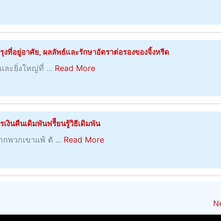
ค
ย
น
ม
b
า
า
ว
ช
า
กั
o
พู
ก
า
น์
ย
บ
u
ด
แ
ม
ข
ผ
โ
t
ส
ที่อยู่อาศัย, ผลลัพธ์และรักษาอัตราต่อรองของจิ้งหรีด
สุ
อ
ล
บ
ก
ง
ข
a
ง
ละยิ่งใหญ่ที่ ...
Read More
ฟุ
นั
า
แ
ไ
b
พ
ต
ส
ร
ด
ป
o
ว
บ
บู
จั
ด
กั
u
ก
อ
ม
ด
ธ
บ
t
เ
ล
เ
ินคืนเดิมพันฟรีียนรู้วิธีเดิมพัน
ก
ร
ศั
C
ข
ที่
ม
า
a
ร
หากพวกเขาแพ้ ตั ...
Read More
ก
r
า
ยิ่
อ
ร
b
ม
ย
i
เ
ร์
แ
o
ช
ภ
c
ค
–
ล
u
า
า
k
ล็
ก
ะ
t
ติ
พ
e
ด
า
ก
Ne
ห
ที่
t
ลั
ร
า
ลั
ป