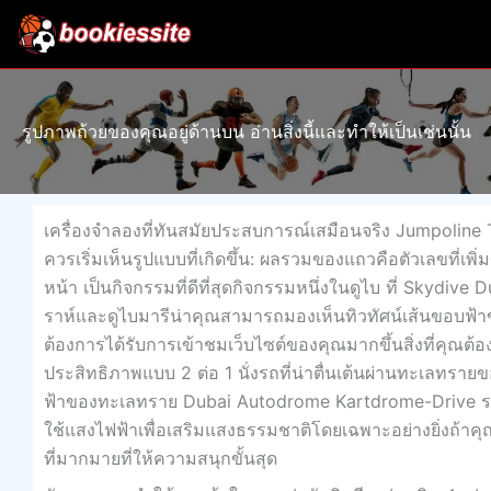
Skip
to
content
รูปภาพถ้วยของคุณอยู่ด้านบน อ่านสิ่งนี้และทำให้เป็นเช่นนั้น
เครื่องจำลองที่ทันสมัยประสบการณ์เสมือนจริง Jumpoline Tra
ควรเริ่มเห็นรูปแบบที่เกิดขึ้น: ผลรวมของแถวคือตัวเลขที่เพิ
หน้า เป็นกิจกรรมที่ดีที่สุดกิจกรรมหนึ่งในดูไบ ที่ Skydiv
ราห์และดูไบมารีน่าคุณสามารถมองเห็นทิวทัศน์เส้นขอบฟ้า
ต้องการได้รับการเข้าชมเว็บไซต์ของคุณมากขึ้นสิ่งที่คุณต
ประสิทธิภาพแบบ 2 ต่อ 1 นั่งรถที่น่าตื่นเต้นผ่านทะเลทร
ฟ้าของทะเลทราย Dubai Autodrome Kartdrome-Drive 
ใช้แสงไฟฟ้าเพื่อเสริมแสงธรรมชาติโดยเฉพาะอย่างยิ่งถ้า
ที่มากมายที่ให้ความสนุกขั้นสุด