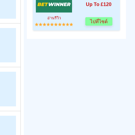
Up To £120
อ่านรีวิว
ไปที่ไซต์