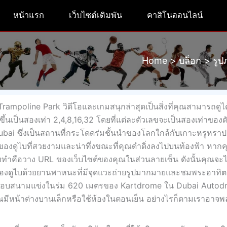
หน้าแรก
เว็บไซต์เดิมพัน
คาสิโนออนไลน์
Home
บล็อก
รูป
mpoline Park วิดีโอและเกมสนุกล่าสุดเป็นสิ่งที่คุณสามารถดูได้ท
่มขึ้นเป็นสองเท่า 2,4,8,16,32 โดยที่แต่ละตัวเลขจะเป็นสองเท่าของ
e Dubai ซึ่งเป็นสถานที่กระโดดร่มชั้นนำของโลกใกล้กับเกาะหรูหราป
ของดูไบที่สวยงามและน่าทึ่งขณะที่คุณดำดิ่งลงไปบนท้องฟ้า หาก
้องทำคือวาง URL ของเว็บไซต์ของคุณในส่วนลายเซ็น ดังนั้นคุณจะไ
ายของดูไบด้วยยานพาหนะที่มีจุดแวะถ่ายรูปมากมายและชมพระอาทิต
รอบสนามแข่งในร่ม 620 เมตรของ Kartdrome ใน Dubai Autod
คุณมีหน้าต่างบานเล็กหรือใช้ห้องในตอนเย็น อย่างไรก็ตามเราอา