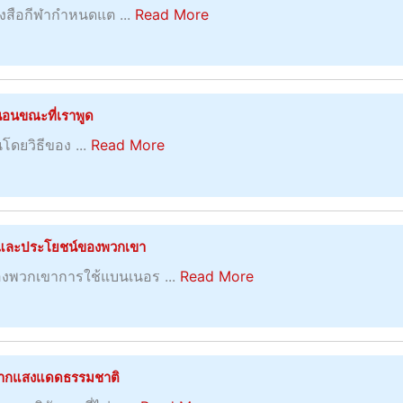
a
ังสือกีฬากำหนดแต ...
Read More
า
b
ร
o
เ
u
ดิ
t
่นอนขณะที่เราพูด
ม
เ
พั
a
ันโดยวิธีของ ...
Read More
ค
น
b
ล็
กี
o
ด
ฬ
u
ลั
า
t
และประโยชน์ของพวกเขา
บ
ก
ซื้
ส
a
งพวกเขาการใช้แบนเนอร ...
Read More
ล
อ
อ
b
า
ไ
ง
o
ย
อ
เ
u
เ
เ
ท่
t
ป็
้จากแสงแดดธรรมชาติ
ดี
า
เ
น
ย