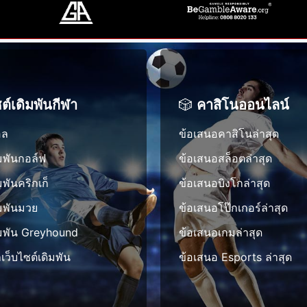
L
บ
เ
ร
ก
ร
i
ฟุ
ล่
พั
เ
ะ
v
ต
น
ฒ
ก
ส
e
บ
น
ณ
บ
S
อ
า
ฑ์
ค
c
ล
ท
ก
ซต์เดิมพันกีฬา
🎲
คาสิโนออนไลน์
ว
o
วั
รั
า
า
r
น
พ
อล
ข้อเสนอคาสิโนล่าสุด
ร
ม
e
นี้
ย
เ
สำ
ิมพันกอล์ฟ
ข้อเสนอสล็อตล่าสุด
s
ง
า
ดิ
เ
–
ใ
มพันคริกเก็
ข้อเสนอบิงโกล่าสุด
ก
ม
ร็
ก
ห
ร
พั
ิมพันมวย
ข้อเสนอโป๊กเกอร์ล่าสุด
จ
า
ญ่
ม
น
ใ
ดิมพัน Greyhound
ร
ข้อเสนอเกมล่าสุด
ที่
นุ
ก
น
ป
สุ
เว็บไซต์เดิมพัน
ข้อเสนอ Esports ล่าสุด
ษ
า
ก
รั
ด
ย์
ร
า
บ
ที่
แ
ร
ป