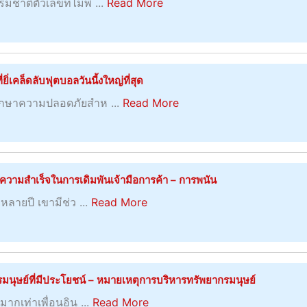
a
ชาติตัวเลขที่ไม่พ ...
Read More
แ
ม
เ
เ
b
บ
นู
รื่
ดิ
o
บ
ห
อ
ม
u
วั
ล
ง
พั
t
น
่เคล็ดลับฟุตบอลวันนี้งใหญ่ที่สุด
า
ต
น
ก
ต่
ก
a
ร
ักษาความปลอดภัยสำห ...
Read More
ที่
า
อ
ห
b
ง
แ
ร
วั
ล
o
ไ
น่
รั
น
า
u
ป
น
ก
ย
t
ต
อ
วามสำเร็จในการเดิมพันเจ้ามือการค้า – การพนัน
ษ
แ
เ
ร
น
า
a
หลายปี เขามีช่ว ...
Read More
ล
ว็
ง
ข
ผิ
b
ะ
บ
ม
ณ
ว
o
ป
ไ
า
ะ
ไ
u
ร
ซ
พ
ที่
ห
t
ะ
ุษย์ที่มีประโยชน์ – หมายเหตุการบริหารทรัพยากรมนุษย์
ต์
ร้
เ
ม้
นำ
โ
ทำ
อ
a
ร
ากเท่าเพื่อนอิน ...
Read More
จ