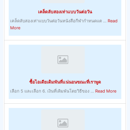
เรื่อง
เคล็ดลับสองเท่าแบบวันต่อวัน
ตรง
ไป
เคล็ดลับสองเท่าแบบวันต่อวันหนังสือกีฬากำหนดแต ...
Read
ตรง
about
More
มา
เคล็ด
พร้อม
ลับ
กับ
สอง
โบนัส
เท่า
บูม
แบบ
เม
วัน
อร์
ต่อ
ซื้อไอเดียเดิมพันที่แน่นอนขณะที่เราพูด
–
วัน
การ
about
เลือก 5 และเลือก 6. เงินที่เดิมพันโดยวิธีของ ...
Read More
เล่น
ซื้อ
ไอ
เดีย
เดิม
พัน