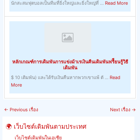
about
นักสะสมฟุตบอลเป็นทีมที่ยิ่งใหญ่และยิ่งใหญ่ที่ ...
Read More
ประโยชน์
พนัน
Crick
–
Live
หมายเหตุ
Score
การ
–
บริหาร
การ
ทรัพยากร
ปรับปร
มนุษย์
ที่
หลักเกณฑ์การเดิมพันการแข่งม้าเรเงินคืนเดิมพันฟรีียนรู้วิธี
อยู่
เดิมพัน
อาศัย,
$ 10 เดิมพัน) และได้รับเงินคืนหากพวกเขาแพ้ ตั ...
Read
ผลลัพธ
about
More
และ
หลัก
รักษา
เกณฑ์
อัตรา
การ
ต่อ
←
Previous เรื่อง
Next เรื่อง
→
เดิม
รอง
พัน
ของ
🌍 เว็บไซต์เดิมพันตามประเทศ
การ
จิ้งหรี
แข่ง
เว็บไซต์เดิมพันในเอเชีย