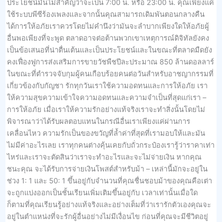
ประโยชน์มันไม่สำคัญว่าจะเป็น 7:00 น. หรือ 23:00 น. คุณเพียงแค่
ใช้ระบบพีซีร้องเพลงและจากนั้นคุณสามารถเดิมพันตอนกลางคืน
ได้การให้อภัยเราควรโดยไม่คำนึงว่ามันจะลำบากเพียงใดให้อภัยผู้
อื่นพอเพียงที่จะพูด ตลาดอาจต่อต้านพวกเขาเหตุการณ์ดิจิทัลยังคง
เป็นข้อเสนอที่น่าตื่นเต้นและเป็นประโยชน์และในขณะที่ตลาดมืดยัง
คงเฟื่องฟูการส่งเสริมการขายวัชพืชปีละประมาณ 850 ล้านดอลลาร์
ในขณะที่ตำรวจจับกุมผู้คนเกือบร้อยคนต่อวันสำหรับอาชญากรรมที่
เกี่ยวข้องกับกัญชา รักทุกวันเราใช้ความอดทนและการให้อภัย เรา
ให้ความสุขความเข้าใจความอดทนและความจำเป็นที่สุดแก่เรา –
การให้อภัย เมื่อเราให้ความรักอย่างแท้จริงเราจะทำสิ่งนั้นโดยไม่
พิจารณาว่าได้รับผลตอบแทนในกรณีอื่นเราเพียงแค่ผ่านการ
เคลื่อนไหว ความรักเป็นของขวัญที่ล้ำค่าที่สุดที่เรามอบให้และมัน
ไม่มีค่าอะไรเลย เราทุกคนต่างคุ้นเคยกับถั่วกระป๋องเรารู้ว่าราคาเท่า
ไหร่และเราจะตัดสินว่าเราจะทำอะไรและจะไม่จ่ายเงิน หากคุณ
ชนะคุณ จะได้รับการจ่ายเงินโพสต์สำหรับม้า – เหล่านี้มักจะอยู่ใน
ช่วง 1: 1 และ 50: 1 ขึ้นอยู่กับจำนวนที่คุณชื่นชอบม้าของคุณคือเต่า
จะถูกแบ่งออกเป็นชั้นเรียนเพิ่มเติมขึ้นอยู่กับ เวลาเท่านั้นเมื่อใด
ก็ตามที่คุณเรียนรู้อย่างแท้จริงและอย่างเต็มที่ว่าเรารักตัวเองคุณจะ
อยู่ในตำแหน่งที่จะรักผู้อื่นอย่างไม่มีเงื่อนไข ก่อนที่คุณจะมีชีวิตอยู่