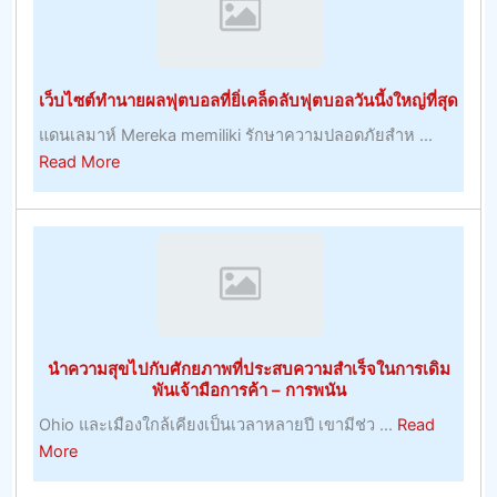
จาก
แสงแดด
ธรรมชาติ
เว็บไซต์ทำนายผลฟุตบอลที่ยิ่เคล็ดลับฟุตบอลวันนี้งใหญ่ที่สุด
แดนเลมาห์ Mereka memiliki รักษาความปลอดภัยสำห ...
about
Read More
เว็บไซต์
ทำนาย
ผล
ฟุต
บอล
ที่
ยิ่
นำความสุขไปกับศักยภาพที่ประสบความสำเร็จในการเดิม
เคล็ด
พันเจ้ามือการค้า – การพนัน
ลับ
Ohio และเมืองใกล้เคียงเป็นเวลาหลายปี เขามีช่ว ...
Read
ฟุตบอล
about
More
วัน
นำ
นี้