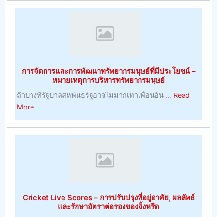
ความ
ง
สุข
ใหญ่
ไป
ที่สุด
กับ
ศักยภาพ
ที่
การจัดการและการพัฒนาทรัพยากรมนุษย์ที่มีประโยชน์ –
ประสบ
หมายเหตุการบริหารทรัพยากรมนุษย์
ความ
ถ้าบางทีรัฐบาลสหพันธรัฐอาจไม่มากเท่าเพื่อนอิน ...
Read
สำเร็จ
about
More
ใน
การ
การ
จัดการ
เดิม
และ
พัน
การ
เจ้า
พัฒนา
มือ
ทรัพยากร
การ
มนุษย์
ค้า
Cricket Live Scores – การปรับปรุงที่อยู่อาศัย, ผลลัพธ์
ที่
–
และรักษาอัตราต่อรองของจิ้งหรีด
มี
การ