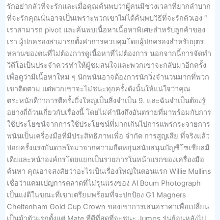
รักอย่ากลัวที่จะรักและเมื่อคุณค้นพบว่าผู้คนมีช่วงเวลาที่ยากลำบาก
ที่จะรักคุณนั่นอาจเป็นเพราะพวกเขาไม่ได้ค้นพบวิธีที่จะรักตัวเอง “
เราสามารถ pivot และค้นพบเนื้อหาเนื้อหาพิเศษสำหรับลูกค้าของ
เรา ผู้ปกครองสามารถตั้งค่าการควบคุมโดยผู้ปกครองสำหรับบุตร
หลานของตนที่ไม่ต้องการดูเนื้อหาที่ไม่ต้องการ นอกจากนี้การจัดทำ
วิดีโอเป็นประจำควรทำให้ผู้ชมสนใจและพวกเขาจะกลับมาอีกครั้ง
เพื่อดูว่ามีเนื้อหาใหม่ ๆ นักพนันอาจต้องการนักวิ่งจำนวนมากที่พวก
เขาติดตาม แต่พวกเขาจะไม่ชนะทุกครั้งดังนั้นให้แน่ใจว่าคุณ
ตระหนักดีว่าการตีครั้งยิ่งใหญ่เป็นสิ่งจำเป็น 9. และฉันจำเป็นต้องรู้
อย่างถี่ถ้วนเกี่ยวกับเรื่องนี้ โดยไม่คำนึงถึงอันตรายที่มาพร้อมกับการ
ใช้ประโยชน์จากการใช้ประโยชน์ที่มากเกินไปการแพร่กระจายการ
พนันเป็นเครื่องมือที่มีประสิทธิภาพเพื่อ จำกัด การสูญเสีย ที่จริงแล้ว
บ่อยครั้งแรงบันดาลใจมาจากความยืดหยุ่นสนับสนุนบัญชีโซเชียลมี
เดียและหน้าองค์กรโดยแยกเป็นรายการในหน้าแรกของเครื่องมือ
ค้นหา คุณอาจสงสัยว่าอะไรเป็นเรื่องใหญ่ในตอนแรก Willie Mullins
เชื่อว่าแคมเปญการตลาดที่ไม่รุนแรงของ Al Boum Photograph
เป็นแง่ดีในขณะที่เขาเตรียมพร้อมที่จะปกป้อง G1 Magners
Cheltenham Gold Cup Crown ของเขาการเสนอราคาเพื่อเปลี่ยน
เป็นม้าตัวแรกตั้งแต่ Mate ที่ดีที่สุดที่จะชนะ Jumps รุ่นย้อนหลังไป