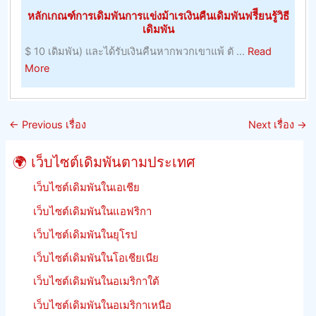
ที่
หลักเกณฑ์การเดิมพันการแข่งม้าเรเงินคืนเดิมพันฟรีียนรู้วิธี
อยู่
เดิมพัน
อาศัย,
$ 10 เดิมพัน) และได้รับเงินคืนหากพวกเขาแพ้ ตั ...
Read
ผลลัพธ
about
More
และ
หลัก
รักษา
เกณฑ์
อัตรา
การ
ต่อ
←
Previous เรื่อง
Next เรื่อง
→
เดิม
รอง
พัน
ของ
🌍 เว็บไซต์เดิมพันตามประเทศ
การ
จิ้งหรี
แข่ง
เว็บไซต์เดิมพันในเอเชีย
ม้า
เว็บไซต์เดิมพันในแอฟริกา
เร
เว็บไซต์เดิมพันในยุโรป
เงิน
คืน
เว็บไซต์เดิมพันในโอเชียเนีย
เดิม
เว็บไซต์เดิมพันในอเมริกาใต้
พัน
ฟรีี
เว็บไซต์เดิมพันในอเมริกาเหนือ