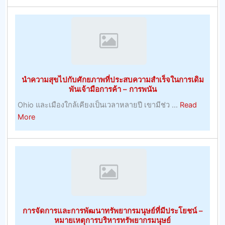
ทำนาย
ผล
ฟุต
บอล
ที่
ยิ่
นำความสุขไปกับศักยภาพที่ประสบความสำเร็จในการเดิม
เคล็ด
พันเจ้ามือการค้า – การพนัน
ลับ
Ohio และเมืองใกล้เคียงเป็นเวลาหลายปี เขามีช่ว ...
Read
ฟุตบอล
about
More
วัน
นำ
นี้
ความ
ง
สุข
ใหญ่
ไป
ที่สุด
กับ
ศักยภาพ
ที่
การจัดการและการพัฒนาทรัพยากรมนุษย์ที่มีประโยชน์ –
ประสบ
หมายเหตุการบริหารทรัพยากรมนุษย์
ความ