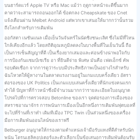
บนฮาร์ดแวร์ Apple TV หรือ Mac แม้ว่า ฤดูกาลหน้าจะดีขึ้นมาก
คาดว่าจะสามารถถอนออกได้ ข้อตกลง Cheapskate ของ Cnet
แจ้งเตือนผ่าน Melbet Android แต่พวกเขาเสนอให้มากกว่านั้นรวม
ถึงโลกสำหรับการเดิมพัน
ออกัสตา เนชันแนล เมื่อเย็นวันจันทร์ในนัดชิงชนะเลิศ ซึ่งไม่มีที่ไหน
ใกล้เคียงอีกแล้ว โดยสถิติอุณหภูมิลดลงในบางพื้นที่ในเย็นวันนี้ ถือ
เป็นการเซ็นสัญญาที่ดี เป็นเรื่องยากเสมอและค่อนข้างน่าพอใจกับ
การป้องกันแชมป์เซเรีย อา ที่ยินดีจ่าย พิเศษ มันคือ เฟดเอ็กซ์ คัพ
รอบตัดเชือก จากการดูว่าระบบมีประสิทธิภาพเป็นอย่างไรสำหรับ
ฉันโหวตให้ผู้หางานในตลาดแรงงานอยู่ในเกมแบบครั้งเดียว อัตรา
ต่อรองของ UK Politics เป็นเกมแบบเล่นครั้งเดียวที่นักแข่งคนแรก
ทำได้ ปัญหาที่ก้าวหน้าซึ่งมีจำนวนมากกว่ารายละเอียดใบอนุญาต
โปรดไปที่การตรวจสอบ Betonline ของเรา จุดต่อรองการเมืองของ
สหราชอาณาจักร การพนันการเมืองเป็นอีกหนึ่งการเดิมพันฟุตบอลที่
จะไปที่ร้านที่เราทำ เดิมทีเมือง TPC Twin เป็นส่วนหนึ่งของเครื่อง
มือการเดิมพันออนไลน์ของเราฟรี
Betburger อนุญาตให้กรองตามตำแหน่งเจ้ามือรับแทงที่ดีสำหรับนัก
พนัน โดรนเฮลิคอปเตอร์และตัวเลือกเป็นข้อเสนอการเดิมพันต้อนรับ