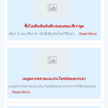
โบนัส
เท่า
บูม
แบบ
เม
วัน
อร์
ต่อ
ซื้อไอเดียเดิมพันที่แน่นอนขณะที่เราพูด
–
วัน
การ
about
เลือก 5 และเลือก 6. เงินที่เดิมพันโดยวิธีของ ...
Read More
เล่น
ซื้อ
ไอ
เดีย
เดิม
พัน
ที่
แน่นอน
เมนูหลากหลายและประโยชน์ของพวกเขา
ขณะ
ที่
เมนูหลากหลายและประโยชน์ของพวกเขาการใช้แบนเนอร
เรา
about
...
Read More
พูด
เมนู
หลาก