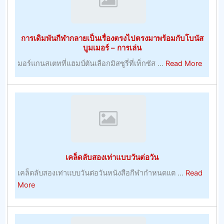
การเดิมพันกีฬากลายเป็นเรื่องตรงไปตรงมาพร้อมกับโบนัส
บูมเมอร์ – การเล่น
about
มอร์แกนสเตทที่แฮมป์ตันเลือกมิสซูรี่ที่เท็กซัส ...
Read More
การ
เดิม
พัน
กีฬา
กลาย
เป็น
เรื่อง
เคล็ดลับสองเท่าแบบวันต่อวัน
ตรง
ไป
เคล็ดลับสองเท่าแบบวันต่อวันหนังสือกีฬากำหนดแต ...
Read
ตรง
about
More
มา
เคล็ด
พร้อม
ลับ
กับ
สอง