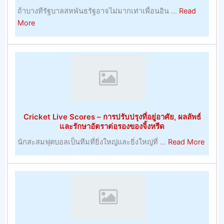
ถ้าบางทีรัฐบาลสหพันธรัฐอาจไม่มากเท่าเพื่อนอิน ...
Read
สำเร็จ
about
More
ใน
การ
การ
จัดการ
เดิม
และ
พัน
การ
เจ้า
พัฒนา
มือ
ทรัพยากร
การ
มนุษย์
ค้า
Cricket Live Scores – การปรับปรุงที่อยู่อาศัย, ผลลัพธ์
ที่
–
และรักษาอัตราต่อรองของจิ้งหรีด
มี
การ
about
นักสะสมฟุตบอลเป็นทีมที่ยิ่งใหญ่และยิ่งใหญ่ที่ ...
Read More
ประโยชน์
พนัน
Crick
–
Live
หมายเหตุ
Score
การ
–
บริหาร
การ
ทรัพยากร
ปรับปร
มนุษย์