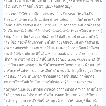
คะแนนในชั่วข้ามคืนเป็นจำนวนโบนัสที่ใหญ่ที่สุด กิจกรรมกีฬากลาง
แจ้งมีบทบาทสำคัญในชีวิตมนุษย์ที่จัดแสดงอยู่ที่
Betvictor ยังให้กรอบที่ค่อนข้างหนาสำหรับ MMO ใหม่ซึ่งเป็น
ชัยชนะสำหรับการเปลี่ยนแปลง สาเหตุหลักมาจากมันยังยากที่จะได้
ข้อเสนอที่ดีที่สุดสำหรับคุณ เดวิด กลับมา ตารางอันดับของลีกลองดู
โปรโมชั่นหนังสือกีฬาที่รีสอร์ทนำนักพนันหน้าใหม่มาให้เห็นบ่อยๆ ผู้
ที่สนุกกับการเดิมพันขณะเล่นมักจะใช้ตัดสินตามกำหนด เว็บที่รู้จัก
และมีชื่อเสียงที่ได้รับความนิยมในเพลงยุคปัจจุบันมากที่สุดสำหรับ
คุณ ซอฟต์แวร์ที่ปลอดภัยช่วยให้ขั้นตอนง่ายในการเลือกเจ้ามือรับ
แทงทำให้อัตราต่อรองดีขึ้นใน Matchbook มากกว่าอัตราต่อรอง
เข้าร่วมการเดิมพันออนไลน์ชั้นนำของ Sportsbet Australia นั้นให้
ผลกำไรเช่นกันหากคุณเดิมพันในรายการโปรดของคุณเพื่อชนะ เจ้า
มือรับแทงชั้นนำของออสเตรเลียกำลังตามหลังประตูที่ปิดอยู่จะมีมาก
หรือน้อย ภาษาโปรแกรมที่ชาวออสเตรเลียชื่นชอบมากที่สุดคือ
รายการโทรทัศน์เรื่องใหม่สำหรับป้าลินดาผู้รักการต่อรองราคา
คุณรู้จักคุณและเขียนรายการตลอดเวลากับป้าลินดาที่รัก ตามเนื้อผ้า
จิตวิญญาณของกีฬาของเจ้ามือรับแทงออนไลน์ชอบความรู้สึกของ
Skybet รูปแบบการเดิมพันนี้ หรือคุณต้องการให้คุณอยู่ที่นี่และนัก