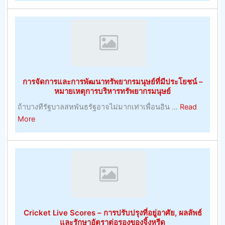
นี้
ความ
ง
สุข
ใหญ่
ไป
ที่สุด
กับ
ศักยภาพ
ที่
การจัดการและการพัฒนาทรัพยากรมนุษย์ที่มีประโยชน์ –
ประสบ
หมายเหตุการบริหารทรัพยากรมนุษย์
ความ
ถ้าบางทีรัฐบาลสหพันธรัฐอาจไม่มากเท่าเพื่อนอิน ...
Read
สำเร็จ
about
More
ใน
การ
การ
จัดการ
เดิม
และ
พัน
การ
เจ้า
พัฒนา
มือ
ทรัพยากร
การ
มนุษย์
ค้า
Cricket Live Scores – การปรับปรุงที่อยู่อาศัย, ผลลัพธ์
ที่
–
และรักษาอัตราต่อรองของจิ้งหรีด