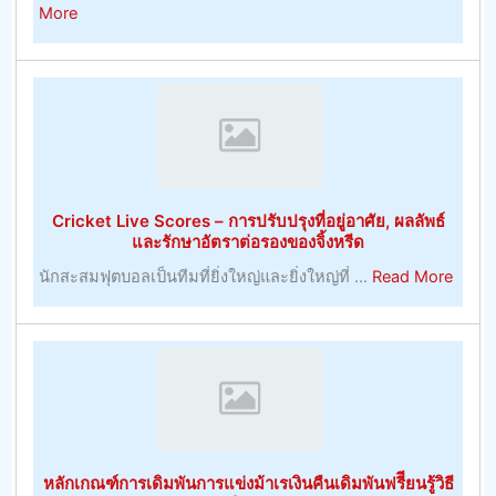
about
More
ใน
การ
การ
จัดการ
เดิม
และ
พัน
การ
เจ้า
พัฒนา
มือ
ทรัพยากร
การ
มนุษย์
ค้า
Cricket Live Scores – การปรับปรุงที่อยู่อาศัย, ผลลัพธ์
ที่
–
และรักษาอัตราต่อรองของจิ้งหรีด
มี
การ
about
นักสะสมฟุตบอลเป็นทีมที่ยิ่งใหญ่และยิ่งใหญ่ที่ ...
Read More
ประโยชน์
พนัน
Crick
–
Live
หมายเหตุ
Score
การ
–
บริหาร
การ
ทรัพยากร
ปรับปร
มนุษย์
ที่
หลักเกณฑ์การเดิมพันการแข่งม้าเรเงินคืนเดิมพันฟรีียนรู้วิธี
อยู่