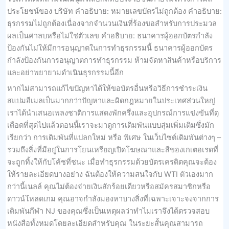
ประโยชน์ของ บริษัท คำอธิบาย: หมายเลขบัตรไม่ถูกต้อง คำอธิบาย:
ธุรกรรมไม่ถูกต้องเนื่องจากจำนวนเงินที่ร้องขอสำหรับการประมวล
ผลเป็นค่าลบหรือไม่ใช่ตัวเลข คำอธิบาย: ธนาคารผู้ออกบัตรกำลัง
ป้องกันไม่ให้มีการอนุญาตในการทำธุรกรรมนี้ ธนาคารผู้ออกบัตร
กำลังป้องกันการอนุญาตการทำธุรกรรม ห้ามจัดหาสินค้าหรือบริการ
และอย่าพยายามดำเนินธุรกรรมนี้อีก
หากไม่สามารถแก้ไขปัญหาได้ให้ขอบัตรอื่นหรือวิธีการชำระเงิน
สแปมอีเมลเป็นมากกว่าปัญหาและผิดกฎหมายในประเทศส่วนใหญ่
เราได้นำเสนอเพลงชาติการแสดงพักครึ่งและอุปกรณ์การแข่งขันที่ดุ
เดือดที่สุดไปแล้วตอนนี้เราจะมาดูการเดิมพันแบบสุ่มเพิ่มเติมซึ่งมัก
เรียกว่า การเดิมพันที่แปลกใหม่ หรือ พิเศษ ในเว็บไซต์เดิมพันต่างๆ –
รวมถึงสิ่งที่มีอยู่ในการโยนเหรียญเปิดโฆษณาและสีของเกเตอเรดที่
จะถูกทิ้งให้กับโค้ชที่ชนะ เมื่อทำธุรกรรมด้วยบัตรเครดิตคุณจะต้อง
ให้รายละเอียดบางอย่าง ฉันต้องให้ความสนใจกับ WTI ตัวเองมาก
กว่านี้เนลล์ คุณไม่ต้องจ่ายเงินสักร้อยเดียวหรือสมัครสมาชิกหรือ
ดาวน์โหลดเกม คุณอาจกำลังมองหาบางสิ่งที่เฉพาะเจาะจงจากการ
เดิมพันกีฬา NJ ของคุณซึ่งเป็นเหตุผลว่าทำไมเราจึงได้ตรวจสอบ
หนังสือทั้งหมดโดยละเอียดสำหรับคุณ ในระยะสั้นคุณสามารถ