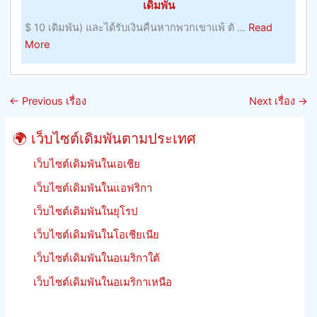
เดิมพัน
อาศัย,
$ 10 เดิมพัน) และได้รับเงินคืนหากพวกเขาแพ้ ตั ...
Read
ผลลัพธ
about
More
และ
หลัก
รักษา
เกณฑ์
อัตรา
การ
ต่อ
←
Previous เรื่อง
Next เรื่อง
→
เดิม
รอง
พัน
ของ
🌍 เว็บไซต์เดิมพันตามประเทศ
การ
จิ้งหรี
แข่ง
เว็บไซต์เดิมพันในเอเชีย
ม้า
เว็บไซต์เดิมพันในแอฟริกา
เร
เว็บไซต์เดิมพันในยุโรป
เงิน
คืน
เว็บไซต์เดิมพันในโอเชียเนีย
เดิม
เว็บไซต์เดิมพันในอเมริกาใต้
พัน
ฟรีี
เว็บไซต์เดิมพันในอเมริกาเหนือ
ย
นรู้