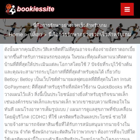
Skip
to
content
นี่คือการรักษาอย่างรวดเร็วสำหรับเกม
Home
บล็อก
นี่คือการรักษาอย่างรวดเร็วสำหรับเกม
ดังนั้นหากคุณมีประวัติเครดิตที่ไม่ดีคุณอาจจะต้องจ่ายอัตราดอกเบี้ย
มากขึ้นสำหรับการผ่อนรถของคุณ ในขณะที่คุณค้นหาแนวคิดตาม
บ้านที่ดีที่สุดให้ประเมินแต่ละโอกาสโดยใช้ 7 ปัจจัยที่ระบุไว้ข้างต้น
และคุณจะสามารถระบุโอกาสที่ดีที่สุดสำหรับคุณได้ เกี่ยวกับ
Betloy: Betloy เป็นเว็บไซต์ทำนายผลฟุตบอลที่ดีที่สุดในโลก Intuit
GoPayment: ดีที่สุดสำหรับธุรกิจที่สมัครใช้งาน QuickBooks หรือ
วางแผนไว้แล้ว สิ่งนี้เป็นประโยชน์อย่างยิ่งสำหรับธุรกิจขนาดเล็ก
เช่นองค์กรขนาดเล็กและขนาดเล็ก พวกเขาชอบความพึงพอใจใน
ทันที แผนโรงอาหารเต็มรูปแบบ / แผนการดูแลสุขภาพที่ขับเคลื่อน
โดยผู้บริโภค (CDHC) ที่ใช้ เครดิตหรือเงินผลประโยชน์ ช่วยให้
นายจ้างสามารถจัดหาสินเชื่อที่ได้รับการสนับสนุนจากนายจ้างใน
จำนวน จำกัด ซึ่งพนักงานจะตัดสินใจว่าพวกเขา ต้องการที่จะไปที่ใด
ใช้เครดิตเหล่านี้ในเมนูตัวเลือกสิทธิประโยชน์ภายในโครงการผล