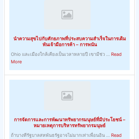
ผล
ฟุต
บอล
ที่
ยิ่
นำความสุขไปกับศักยภาพที่ประสบความสำเร็จในการเดิม
เคล็ด
พันเจ้ามือการค้า – การพนัน
ลับ
Ohio และเมืองใกล้เคียงเป็นเวลาหลายปี เขามีช่ว ...
Read
ฟุตบอล
about
More
วัน
นำ
นี้
ความ
ง
สุข
ใหญ่
ไป
ที่สุด
กับ
ศักยภาพ
ที่
การจัดการและการพัฒนาทรัพยากรมนุษย์ที่มีประโยชน์ –
ประสบ
หมายเหตุการบริหารทรัพยากรมนุษย์
ความ
ถ้าบางทีรัฐบาลสหพันธรัฐอาจไม่มากเท่าเพื่อนอิน ...
Read
สำเร็จ