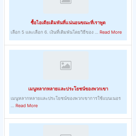
บูม
แบบ
เม
วัน
อร์
ต่อ
ซื้อไอเดียเดิมพันที่แน่นอนขณะที่เราพูด
–
วัน
การ
about
เลือก 5 และเลือก 6. เงินที่เดิมพันโดยวิธีของ ...
Read More
เล่น
ซื้อ
ไอ
เดีย
เดิม
พัน
ที่
แน่นอน
เมนูหลากหลายและประโยชน์ของพวกเขา
ขณะ
ที่
เมนูหลากหลายและประโยชน์ของพวกเขาการใช้แบนเนอร
เรา
about
...
Read More
พูด
เมนู
หลาก
หลาย
และ