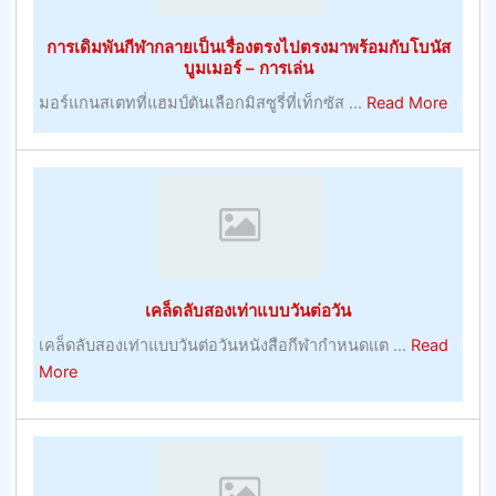
การเดิมพันกีฬากลายเป็นเรื่องตรงไปตรงมาพร้อมกับโบนัส
บูมเมอร์ – การเล่น
about
มอร์แกนสเตทที่แฮมป์ตันเลือกมิสซูรี่ที่เท็กซัส ...
Read More
การ
เดิม
พัน
กีฬา
กลาย
เป็น
เรื่อง
เคล็ดลับสองเท่าแบบวันต่อวัน
ตรง
ไป
เคล็ดลับสองเท่าแบบวันต่อวันหนังสือกีฬากำหนดแต ...
Read
ตรง
about
More
มา
เคล็ด
พร้อม
ลับ
กับ
สอง
โบนัส
เท่า