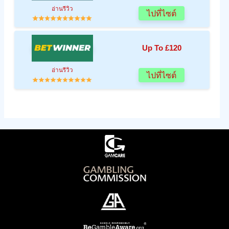
อ่านรีวิว
ไปที่ไซต์
Up To £120
อ่านรีวิว
ไปที่ไซต์