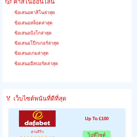
🎲 คาสิโนออนไลน์
ข้อเสนอคาสิโนล่าสุด
ข้อเสนอสล็อตล่าสุด
ข้อเสนอบิงโกล่าสุด
ข้อเสนอโป๊กเกอร์ล่าสุด
ข้อเสนอเกมล่าสุด
ข้อเสนออีสปอร์ตล่าสุด
🏅 เว็บไซต์พนันที่ดีที่สุด
Up To £100
อ่านรีวิว
ไปที่ไซต์