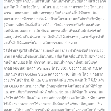
สำคัญที่สุดที่จำเป็นในการเป็นนักพนันกีฬาที่ประสบความสำเร็จอาจ
ดูเหมือนไม่ใช่เรื่องใหญ่ แต่ในระยะยาวมันสามารถสร้าง โลกแห่ง
ความแตกต่างและเปลี่ยนการสูญเสียที่อาจเกิดขึ้นให้กลายเป็น
ชัยชนะอย่างที่เราทราบกันดีว่าบ้านนั้นชนะเสมอยึดติดกับชื่อที่คุณ
รู้จักและหลีกเลี่ยงสิ่งที่ไม่น่าไว้วางใจด้วยการปกปิดชื่อของทีมลบ
อคติทั้งหมดและ การเดิมพันตามการเคลื่อนที่ของไลน์เปอร์เซ็นต์
และมูลค่านักเดิมพันสามารถตัดสินใจได้อย่างชาญฉลาดที่สุดเท่าที่
จะเป็นไปได้และเพิ่มโอกาสในการชนะอย่างมาก
วิธีที่ง่ายที่สุดวิธีหนึ่งในการมองเห็นการกระทำที่คมชัดคือการมอง
หาการเคลื่อนที่ของเส้นย้อนกลับ: เมื่อเส้นเคลื่อนที่ไปในทิศทางตรง
กันข้ามกับเปอร์เซ็นต์การเดิมพัน ตอนนี้พวกเขาทั้งหมดเป็นจุด
ตัวอย่างเช่นสมมติว่า Warriors ได้รับ 80% ของการเดิมพันสเปรด
แต่คุณเห็นว่า Golden State ลดลงจาก -10 เป็น -9 ใคร ๆ ก็อยาก
รวยเร็วในชั่วข้ามคืนและชนะการเดิมพัน 70% แต่นั่นไม่ได้เป็นจริง
บน OLBG คุณสามารถเรียนรู้กลยุทธ์การเดิมพันออนไลน์ที่ดีที่สุด
และอ่านเกี่ยวกับการเดิมพันไซต์และข้อเสนอที่ดีที่สุด ในความเป็น
จริงไซต์ที่มีชื่อเสียงมักจะปลอดภัยกว่าผู้ค้าออนไลน์อื่น ๆ ที่คุณอาจ
ใช้เนื่องจากพวกเขาใช้จ่ายมากเป็นพิเศษเพื่อรักษาข้อมูลและเงิน
ของคุณให้ปลอดภัย การเดิมพันฟุตบอลเป็นธุรกิจขนาดใหญ่สำหรับ