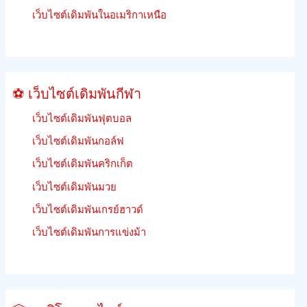
ฟรีี
เว็บไซต์เดิมพันในอเมริกาเหนือ
ย
นรู้
วิธี
เดิม
⚽ เว็บไซต์เดิมพันกีฬา
พัน
เว็บไซต์เดิมพันฟุตบอล
เว็บไซต์เดิมพันกอล์ฟ
เว็บไซต์เดิมพันคริกเก็ต
เว็บไซต์เดิมพันมวย
เว็บไซต์เดิมพันเกรย์ฮาวด์
เว็บไซต์เดิมพันการแข่งม้า