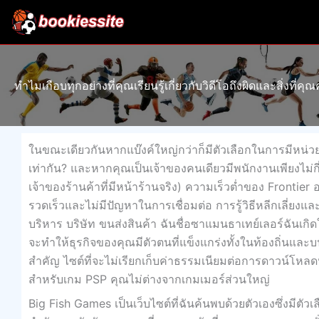
Skip
to
content
ทำไมเกือบทุกอย่างที่คุณเรียนรู้เกี่ยวกับวิดีโอถึงผิดและสิ่งที่คุณ
ในขณะเดียวกันหากแบ๊งค์ใหญ่กว่าก็มีตัวเลือกในการมีหน่วย
เท่ากัน? และหากคุณเป็นเจ้าของคนเดียวมีพนักงานเพียงไม่ก
เจ้าของร้านค้าที่มีหน้าร้านจริง) ความเร็วต่ำของ Frontie
รวดเร็วและไม่มีปัญหาในการเชื่อมต่อ การรู้วิธีหลีกเลี่ยงแล
บริหาร บริษัท ขนส่งสินค้า ฉันชื่อซาแมนธาเทย์เลอร์ฉันเก
จะทำให้ธุรกิจของคุณมีตัวตนที่แข็งแกร่งทั้งในท้องถิ่นแ
สำคัญ ไซต์ที่จะไม่เรียกเก็บค่าธรรมเนียมต่อการดาวน์โหล
สำหรับเกม PSP คุณไม่ต่างจากเกมเมอร์ส่วนใหญ่
Big Fish Games เป็นเว็บไซต์ที่ฉันค้นพบด้วยตัวเองซึ่งมี