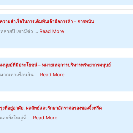
วั
ล
o
ไ
น่
รั
น
า
u
ป
น
ก
ย
t
ต
อ
วามสำเร็จในการเดิมพันเจ้ามือการค้า – การพนัน
ษ
แ
เ
ร
น
า
a
หลายปี เขามีช่ว ...
Read More
ล
ว็
ง
ข
ผิ
b
ะ
บ
ม
ณ
ว
o
ป
ไ
า
ะ
ไ
u
ร
ซ
พ
ที่
ห
t
ะ
ุษย์ที่มีประโยชน์ – หมายเหตุการบริหารทรัพยากรมนุษย์
ต์
ร้
เ
ม้
นำ
โ
ทำ
อ
a
ร
ากเท่าเพื่อนอิน ...
Read More
จ
ค
ย
น
ม
b
า
า
ว
ช
า
กั
o
พู
ก
า
น์
ย
บ
u
ด
แ
ม
ข
ผ
โ
t
ส
ที่อยู่อาศัย, ผลลัพธ์และรักษาอัตราต่อรองของจิ้งหรีด
สุ
อ
ล
บ
ก
ง
ข
a
ง
ละยิ่งใหญ่ที่ ...
Read More
ฟุ
นั
า
แ
ไ
b
พ
ต
ส
ร
ด
ป
o
ว