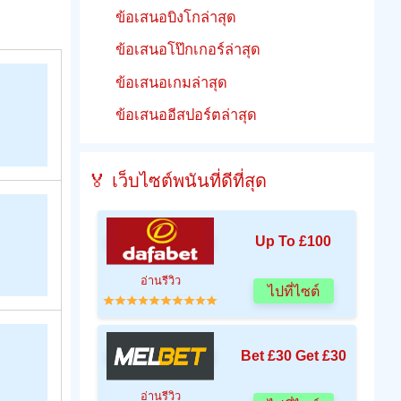
ข้อเสนอบิงโกล่าสุด
ข้อเสนอโป๊กเกอร์ล่าสุด
ข้อเสนอเกมล่าสุด
ข้อเสนออีสปอร์ตล่าสุด
🏅 เว็บไซต์พนันที่ดีที่สุด
Up To £100
อ่านรีวิว
ไปที่ไซต์
Bet £30 Get £30
อ่านรีวิว