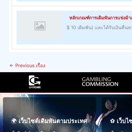
หลักเกณฑ์การเดิมพันการแข่งม้าเรเง
$ 10 เดิมพัน) และได้รับเงินคืน
←
Previous เรื่อง
🌍
เว็บไซต์เดิมพันตามประเทศ
⚽
เว็บไ