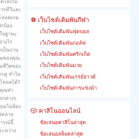
ิดีโอเกม
ารทีวีและ
์โหลดเกม
⚽ เว็บไซต์เดิมพันกีฬา
ปกป้อง
เว็บไซต์เดิมพันฟุตบอล
ุณในฐานะ
ย่างไร
เว็บไซต์เดิมพันกอล์ฟ
ุดเป็นงาน
เว็บไซต์เดิมพันคริกเก็ต
วันของคุณ
เว็บไซต์เดิมพันมวย
ในชีวิตของ
ารดู ทำไม
เว็บไซต์เดิมพันเกรย์ฮาวด์
์โหลดได้?
เว็บไซต์เดิมพันการแข่งม้า
้คุณทำ
ือกต่างๆ
ุณไม่ต้อง
🎲 คาสิโนออนไลน์
ไปหลาย
รณ์นี้
ข้อเสนอคาสิโนล่าสุด
นระหว่าง
ข้อเสนอสล็อตล่าสุด