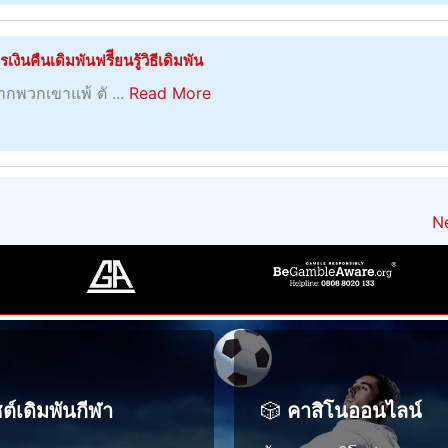
บ
บู
จั
ด
กั
u
ก
อ
ม
ด
ธ
บ
t
เ
ล
เ
ินคืนเดิมพันฟรีียนรู้วิธีเดิมพัน
ก
ร
ศั
C
ข
ที่
ม
า
a
ร
หากพวกเขาแพ้ ตั ...
Read More
ก
r
า
ยิ่
อ
ร
b
ม
ย
i
เ
ร์
แ
o
ช
ภ
c
ค
–
ล
u
า
า
k
ล็
ก
ะ
t
ติ
พ
e
ด
า
ก
Ne
ห
ที่
t
ลั
ร
า
ลั
ป
L
บ
เ
ร
ก
ร
i
ฟุ
ล่
พั
เ
ะ
v
ต
น
ฒ
ก
ส
e
บ
น
ณ
บ
S
อ
า
ฑ์
ค
c
ล
ท
ก
ซต์เดิมพันกีฬา
🎲
คาสิโนออนไลน์
ว
o
วั
รั
า
า
r
น