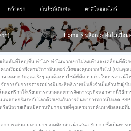
หน้าแรก
เว็บไซต์เดิมพัน
คาสิโนออนไลน์
Home
บล็อก
ทำไมเกือบทุก
ควรรู้
เดิมพันที่ใหญ่ขึ้น ทำไม? ทำไมพวกเขาไม่ลงเท้าและเคลื่อนที่ด้ว
ี่คนหรืออย่าพึ่งพาบริการอินเทอร์เน็ตของคุณมากเกินไป (เช่นคุณเ
r อาจ เหมาะกับคุณจริงๆ คุณต้องหาไซต์ที่มีความเร็วในการดาวน์โห
ะจัดการกับการจราจรอย่างมีประสิทธิภาพเป็นสิ่งจำเป็นสำหรับผู้ขับขี
ิดในแอฟริกาใต้เรียนการตลาดและการจัดการธุรกิจนอกจากนี้วิธีการเ
ละบนแพลตฟอร์มระดับโลกด้วยเช่นกันการค้นหาการดาวน์โหลด PSP เ
ดหรือบิลรายเดือนมีสถานที่มากมายที่คุณสามารถค้นหาข้อเสนอที่ยอ
ตัวเลือกการเล่นเกมมากมาย เกมดังกล่าวนำเสนอ Simon ซึ่งเป็นทารก