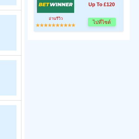
Up To £120
อ่านรีวิว
ไปที่ไซต์