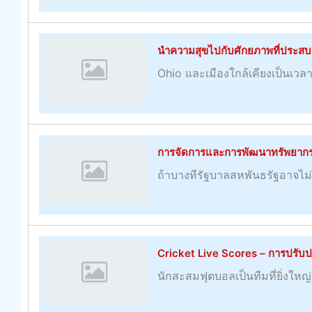
นำความสุขไปกับศักยภาพที่ประสบค
Ohio และเมืองใกล้เคียงเป็นเวลา
การจัดการและการพัฒนาทรัพยากรมน
ถ้าบางทีรัฐบาลสหพันธรัฐอาจไม่ม
Cricket Live Scores – การปรับปรุง
นักสะสมฟุตบอลเป็นทีมที่ยิ่งใหญ่แ