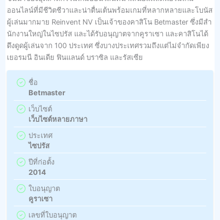
ออนไลน์ที่มีชีวิตชีวาและน่าตื่นเต้นพร้อมเกมที่หลากหลายและโบนัส
ผู้เล่นมากมาย Reinvent NV เป็นเจ้าของคาสิโน Betmaster ซึ่งมีสํา
นักงานใหญ่ในไซปรัส และได้รับอนุญาตจากคูราเซา และคาสิโนได้
ดึงดูดผู้เล่นจาก 100 ประเทศ ซึ่งบางประเทศรวมถึงแต่ไม่จํากัดเพียง
เยอรมนี อินเดีย ฟินแลนด์ บราซิล และรัสเซีย
ชื่อ
Betmaster
เว็บไซต์
เว็บไซต์หลายภาษา
ประเทศ
ไซปรัส
ปีที่ก่อตั้ง
2014
ใบอนุญาต
คูราเซา
เลขที่ใบอนุญาต