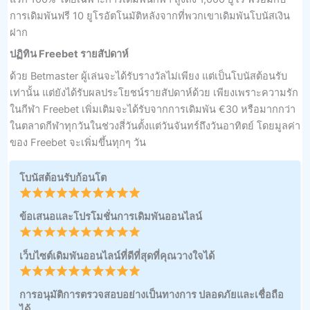
การเดิมพันฟรี 10 ยูโรอัตโนมัติหลังจากที่พวกเขาเดิมพันโบนัสเงิน
ฝาก
ปฏิทิน Freebet รายสัปดาห์
ด้วย Betmaster ผู้เล่นจะได้รับรางวัลไม่เพียง แต่เป็นโบนัสต้อนรับ
เท่านั้น แต่ยังได้รับผลประโยชน์รายสัปดาห์ด้วย เพียงเพราะความรัก
ในกีฬา Freebet เพิ่มเติมจะได้รับจากการเดิมพัน €30 หรือมากกว่า
ในตลาดกีฬาทุกวันในช่วงสี่วันตั้งแต่วันจันทร์ถึงวันอาทิตย์ โดยมูลค่า
ของ Freebet จะเพิ่มขึ้นทุกๆ วัน
โบนัสต้อนรับก้อนโต
ข้อเสนอและโปรโมชั่นการเดิมพันออนไลน์
เว็บไซต์เดิมพันออนไลน์ที่ดีที่สุดที่คุณวางใจได้
การอนุมัติการตรวจสอบอย่างเป็นทางการ ปลอดภัยและเชื่อถือ
ได้