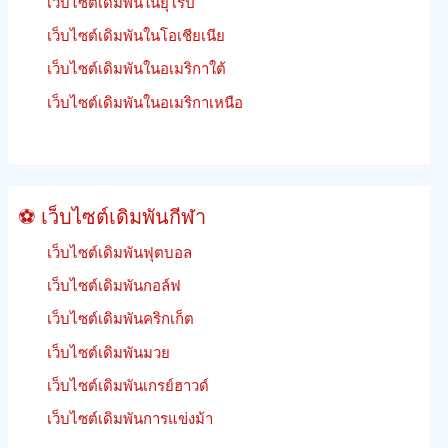
เว็บไซต์เดิมพันในยุโรป
เว็บไซต์เดิมพันในโอเชียเนีย
เว็บไซต์เดิมพันในอเมริกาใต้
เว็บไซต์เดิมพันในอเมริกาเหนือ
⚽ เว็บไซต์เดิมพันกีฬา
เว็บไซต์เดิมพันฟุตบอล
เว็บไซต์เดิมพันกอล์ฟ
เว็บไซต์เดิมพันคริกเก็ต
เว็บไซต์เดิมพันมวย
เว็บไซต์เดิมพันเกรย์ฮาวด์
เว็บไซต์เดิมพันการแข่งม้า