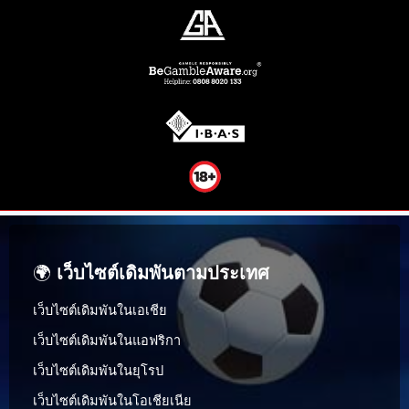
🌍
เว็บไซต์เดิมพันตามประเทศ
เว็บไซต์เดิมพันในเอเชีย
เว็บไซต์เดิมพันในแอฟริกา
เว็บไซต์เดิมพันในยุโรป
เว็บไซต์เดิมพันในโอเชียเนีย