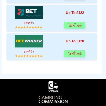
Up To £122
อ่านรีวิว
ไปที่ไซต์
Up To £120
อ่านรีวิว
ไปที่ไซต์