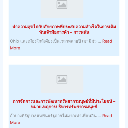
ฟุต
บอล
ที่
ยิ่
นำความสุขไปกับศักยภาพที่ประสบความสำเร็จในการเดิม
เคล็ด
พันเจ้ามือการค้า – การพนัน
ลับ
Ohio และเมืองใกล้เคียงเป็นเวลาหลายปี เขามีช่ว ...
Read
ฟุตบอล
about
More
วัน
นำ
นี้
ความ
ง
สุข
ใหญ่
ไป
ที่สุด
กับ
ศักยภาพ
ที่
การจัดการและการพัฒนาทรัพยากรมนุษย์ที่มีประโยชน์ –
ประสบ
หมายเหตุการบริหารทรัพยากรมนุษย์
ความ
ถ้าบางทีรัฐบาลสหพันธรัฐอาจไม่มากเท่าเพื่อนอิน ...
Read
สำเร็จ
about
More
ใน