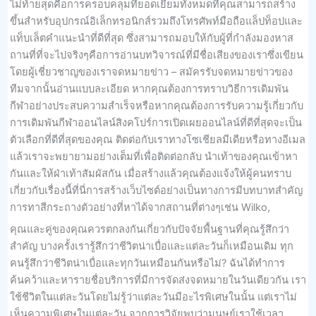
ไม่ท้ายสุดคือการครอบคลุมที่ยอดเยี่ยมทั้งหมดที่คุณสามารถสร้าง
ขึ้นสำหรับอุปกรณ์อิเล็กทรอนิกส์รวมถึงโทรศัพท์มือถือแล็ปท็อปและ
แท็บเล็ตคำแนะนำที่ดีที่สุด ซึ่งสามารถมอบให้กับผู้ที่กำลังมองหาส
ถานที่ที่จะไปจริงๆคือการอ่านบทวิจารณ์ที่มีชื่อเสียงของเราซึ่งเขียน
โดยผู้เชี่ยวชาญของเราจดหมายข่าว – สมัครรับจดหมายข่าวของ
ทีมจากนั้นอ่านแบบละเอียด หากคุณต้องการทราบวิธีการเดิมพัน
กีฬาอย่างประสบความสำเร็จหรือหากคุณต้องการรับความรู้เกี่ยวกับ
การเดิมพันกีฬาออนไลน์สิงคโปร์การเปิดเผยออนไลน์ที่ดีที่สุดจะเป็น
ตัวเลือกที่ดีที่สุดของคุณ ติดต่อกับเราทางโซเชียลมีเดียหรือทางอีเมล
แล้วเราจะพยายามอย่างเต็มที่เพื่อติดต่อกลับ นำเท้าของคุณเข้าหา
กันและให้ฝ่าเท้าสัมผัสกัน เมื่อสร้างแล้วคุณต้องแจ้งให้ผู้คนทราบ
เกี่ยวกับเรื่องนี้ที่นี่การสร้างเว็บไซต์อย่างเป็นทางการมีบทบาทสำคัญ
การทาสีกระถางตัวอย่างที่หาได้จากสถานที่ต่างๆเช่น Wilko,
คุณและคู่ของคุณควรตกลงกันเกี่ยวกับปัจจัยพื้นฐานที่คุณรู้สึกว่า
สำคัญ บางครั้งเรารู้สึกว่าชีวิตน่าเบื่อและแต่ละวันก็เหมือนเดิม ทุก
คนรู้สึกว่าชีวิตน่าเบื่อและทุกวันเหมือนกันหรือไม่? ฉันได้ทำการ
ค้นคว้าและหารายชื่อบริการที่มีการจัดส่งจดหมายในวันเดียวกัน เรา
ใช้ชีวิตในแต่ละวันโดยไม่รู้ว่าแต่ละวันมีอะไรพิเศษในนั้น แต่เราไม่
เห็นความพิเศษในแต่ละวัน จากการวิจัยพบว่ามนุษย์เราใช้เวลา