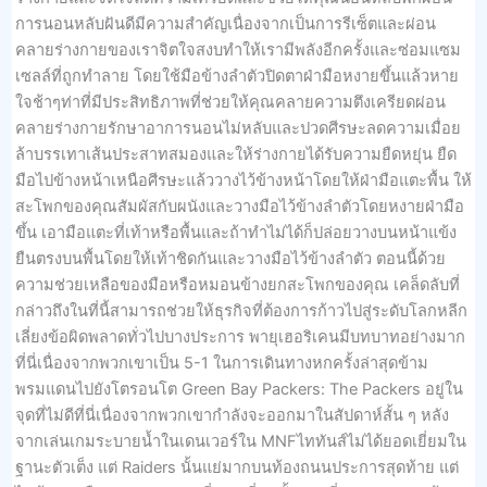
การนอนหลับฝันดีมีความสำคัญเนื่องจากเป็นการรีเซ็ตและผ่อน
คลายร่างกายของเราจิตใจสงบทำให้เรามีพลังอีกครั้งและซ่อมแซม
เซลล์ที่ถูกทำลาย โดยใช้มือข้างลำตัวปิดตาฝ่ามือหงายขึ้นแล้วหาย
ใจช้าๆท่าที่มีประสิทธิภาพที่ช่วยให้คุณคลายความตึงเครียดผ่อน
คลายร่างกายรักษาอาการนอนไม่หลับและปวดศีรษะลดความเมื่อย
ล้าบรรเทาเส้นประสาทสมองและให้ร่างกายได้รับความยืดหยุ่น ยืด
มือไปข้างหน้าเหนือศีรษะแล้ววางไว้ข้างหน้าโดยให้ฝ่ามือแตะพื้น ให้
สะโพกของคุณสัมผัสกับผนังและวางมือไว้ข้างลำตัวโดยหงายฝ่ามือ
ขึ้น เอามือแตะที่เท้าหรือพื้นและถ้าทำไม่ได้ก็ปล่อยวางบนหน้าแข้ง
ยืนตรงบนพื้นโดยให้เท้าชิดกันและวางมือไว้ข้างลำตัว ตอนนี้ด้วย
ความช่วยเหลือของมือหรือหมอนข้างยกสะโพกของคุณ เคล็ดลับที่
กล่าวถึงในที่นี้สามารถช่วยให้ธุรกิจที่ต้องการก้าวไปสู่ระดับโลกหลีก
เลี่ยงข้อผิดพลาดทั่วไปบางประการ พายุเฮอริเคนมีบทบาทอย่างมาก
ที่นี่เนื่องจากพวกเขาเป็น 5-1 ในการเดินทางหกครั้งล่าสุดข้าม
พรมแดนไปยังโตรอนโต Green Bay Packers: The Packers อยู่ใน
จุดที่ไม่ดีที่นี่เนื่องจากพวกเขากำลังจะออกมาในสัปดาห์สั้น ๆ หลัง
จากเล่นเกมระบายน้ำในเดนเวอร์ใน MNFไททันส์ไม่ได้ยอดเยี่ยมใน
ฐานะตัวเต็ง แต่ Raiders นั้นแย่มากบนท้องถนนประการสุดท้าย แต่