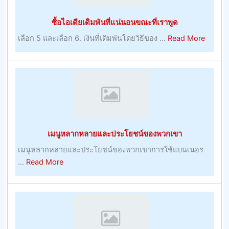
อร์
ต่อ
ซื้อไอเดียเดิมพันที่แน่นอนขณะที่เราพูด
–
วัน
การ
about
เลือก 5 และเลือก 6. เงินที่เดิมพันโดยวิธีของ ...
Read More
เล่น
ซื้อ
ไอ
เดีย
เดิม
พัน
ที่
แน่นอน
เมนูหลากหลายและประโยชน์ของพวกเขา
ขณะ
ที่
เมนูหลากหลายและประโยชน์ของพวกเขาการใช้แบนเนอร
เรา
about
...
Read More
พูด
เมนู
หลาก
หลาย
และ
ประโยชน์