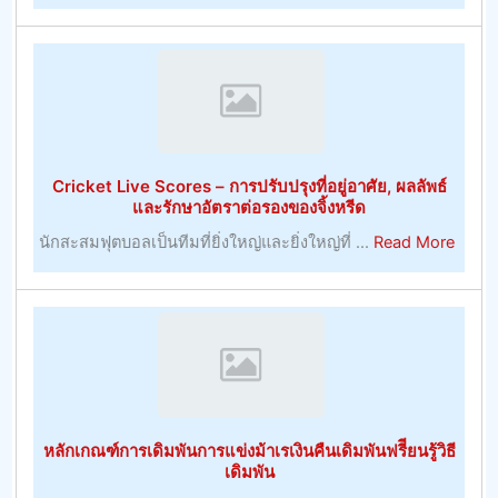
การ
การ
จัดการ
เดิม
และ
พัน
การ
เจ้า
พัฒนา
มือ
ทรัพยากร
การ
มนุษย์
ค้า
Cricket Live Scores – การปรับปรุงที่อยู่อาศัย, ผลลัพธ์
ที่
–
และรักษาอัตราต่อรองของจิ้งหรีด
มี
การ
about
นักสะสมฟุตบอลเป็นทีมที่ยิ่งใหญ่และยิ่งใหญ่ที่ ...
Read More
ประโยชน์
พนัน
Crick
–
Live
หมายเหตุ
Score
การ
–
บริหาร
การ
ทรัพยากร
ปรับปร
มนุษย์
ที่
หลักเกณฑ์การเดิมพันการแข่งม้าเรเงินคืนเดิมพันฟรีียนรู้วิธี
อยู่
เดิมพัน
อาศัย,