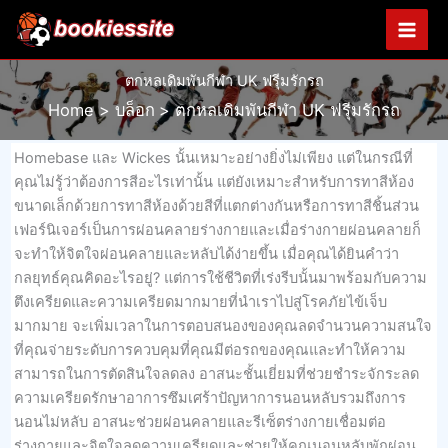
Skip
to
content
ตกหลเดิมพันกีฬา UK ฟรีุมรักรถ
Home
บล็อก
ตกหลเดิมพันกีฬา UK ฟรีุมรักรถ
Homebase และ Wickes นั้นเหมาะอย่างยิ่งไม่เพียง แต่ในกรณีที่
คุณไม่รู้ว่าต้องการสีอะไรเท่านั้น แต่ยังเหมาะสำหรับการทาสีห้อง
ขนาดเล็กด้วยการทาสีห้องด้วยสีที่แตกต่างกันหรือการทาสีชิ้นส่วน
เฟอร์นิเจอร์เป็นการผ่อนคลายร่างกายและเมื่อร่างกายผ่อนคลายก็
จะทำให้จิตใจผ่อนคลายและหลับได้ง่ายขึ้น เมื่อคุณได้ยินคำว่า
กลยุทธ์คุณคิดอะไรอยู่? แต่การใช้ชีวิตที่เร่งรีบนั้นมาพร้อมกับความ
ตึงเครียดและความเครียดมากมายที่นำเราไปสู่โรคภัยไข้เจ็บ
มากมาย จะเพิ่มเวลาในการตอบสนองของคุณลดจำนวนความสนใจ
ที่คุณจ่ายระดับการควบคุมที่คุณมีต่อรถของคุณและทำให้ความ
สามารถในการตัดสินใจลดลง อาสนะชั้นเยี่ยมที่ช่วยชำระจักระลด
ความเครียดรักษาอาการซึมเศร้าปัญหาการนอนหลับรวมถึงการ
นอนไม่หลับ อาสนะช่วยผ่อนคลายและรีเซ็ตร่างกายเชื่อมต่อ
ร่างกายและจิตใจลดความเครียดและช่วยให้คุณนอนหลับพักผ่อน