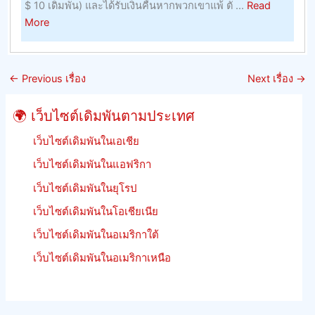
$ 10 เดิมพัน) และได้รับเงินคืนหากพวกเขาแพ้ ตั ...
Read
ผลลัพธ
about
More
และ
หลัก
รักษา
เกณฑ์
อัตรา
การ
ต่อ
←
Previous เรื่อง
Next เรื่อง
→
เดิม
รอง
พัน
ของ
🌍 เว็บไซต์เดิมพันตามประเทศ
การ
จิ้งหรี
แข่ง
เว็บไซต์เดิมพันในเอเชีย
ม้า
เว็บไซต์เดิมพันในแอฟริกา
เร
เว็บไซต์เดิมพันในยุโรป
เงิน
คืน
เว็บไซต์เดิมพันในโอเชียเนีย
เดิม
เว็บไซต์เดิมพันในอเมริกาใต้
พัน
ฟรีี
เว็บไซต์เดิมพันในอเมริกาเหนือ
ย
นรู้
วิธี