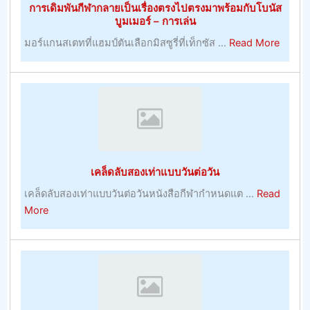
การเดิมพันกีฬากลายเป็นเรื่องตรงไปตรงมาพร้อมกับโบนัส
บูมเมอร์ – การเล่น
about
มอร์แกนสเตทที่แฮมป์ตันเลือกมิสซูรี่ที่เท็กซัส ...
Read More
การ
เดิม
พัน
กีฬา
กลาย
เป็น
เรื่อง
เคล็ดลับสองเท่าแบบวันต่อวัน
ตรง
ไป
เคล็ดลับสองเท่าแบบวันต่อวันหนังสือกีฬากำหนดแต ...
Read
ตรง
about
More
มา
เคล็ด
พร้อม
ลับ
กับ
สอง
โบนัส
เท่า
บูม
แบบ
เม
วัน