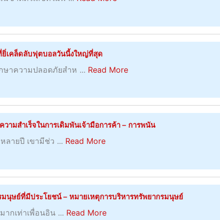
แ
ม
เ
เ
b
บ
นู
รื่
ดิ
o
บ
ห
อ
ม
u
วั
ล
ง
พั
t
น
่เคล็ดลับฟุตบอลวันนี้งใหญ่ที่สุด
า
ต
น
ก
ต่
ก
a
ร
ักษาความปลอดภัยสำห ...
Read More
ที่
า
อ
ห
b
ง
แ
ร
วั
ล
o
ไ
น่
รั
น
า
u
ป
น
ก
ย
t
ต
อ
วามสำเร็จในการเดิมพันเจ้ามือการค้า – การพนัน
ษ
แ
เ
ร
น
า
a
หลายปี เขามีช่ว ...
Read More
ล
ว็
ง
ข
ผิ
b
ะ
บ
ม
ณ
ว
o
ป
ไ
า
ะ
ไ
u
ร
ซ
พ
ที่
ห
t
ะ
ุษย์ที่มีประโยชน์ – หมายเหตุการบริหารทรัพยากรมนุษย์
ต์
ร้
เ
ม้
นำ
โ
ทำ
อ
a
ร
ากเท่าเพื่อนอิน ...
Read More
จ
ค
ย