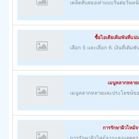
เคล็ดลับสองเท่าแบบวันต่อวันหน
ซื้อไอเดียเดิมพันที่แน
เลือก 5 และเลือก 6. เงินที่เดิมพ
เมนูหลากหลาย
เมนูหลากหลายและประโยชน์ขอ
การรักษาผิวไหม
การรักษาผิวไหม้จากแสงแดดธรรม