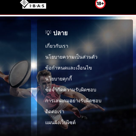
💡
ปลาย
เกี่ยวกับเรา
นโยบายความเป็นส่วนตัว
ข้อกำหนดและเงื่อนไข
นโยบายคุกกี้
ข้อจำกัดความรับผิดชอบ
การเล่นเกมอย่างรับผิดชอบ
ติดต่อเรา
แผนผังเว็บไซต์