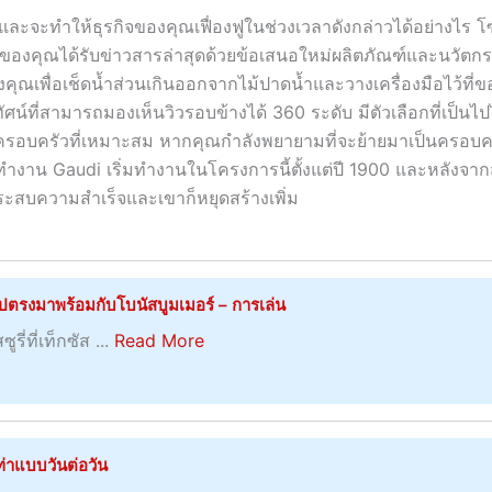
ไรและจะทำให้ธุรกิจของคุณเฟื่องฟูในช่วงเวลาดังกล่าวได้อย่างไร โ
ามของคุณได้รับข่าวสารล่าสุดด้วยข้อเสนอใหม่ผลิตภัณฑ์และนวัตก
ุณเพื่อเช็ดน้ำส่วนเกินออกจากไม้ปาดน้ำและวางเครื่องมือไว้ที่ข
วทัศน์ที่สามารถมองเห็นวิวรอบข้างได้ 360 ระดับ มีตัวเลือกที่เป็นไ
ครอบครัวที่เหมาะสม หากคุณกำลังพยายามที่จะย้ายมาเป็นครอบครัวว
ีซ่าทำงาน Gaudi เริ่มทำงานในโครงการนี้ตั้งแต่ปี 1900 และหลังจาก
ระสบความสำเร็จและเขาก็หยุดสร้างเพิ่ม
ไปตรงมาพร้อมกับโบนัสบูมเมอร์ – การเล่น
a
ี่ที่เท็กซัส ...
Read More
b
o
u
t
ท่าแบบวันต่อวัน
ก