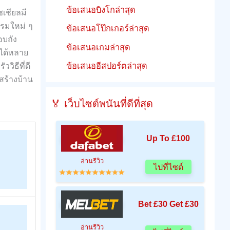
ข้อเสนอบิงโกล่าสุด
ซเชียลมี
รรมใหม่ ๆ
ข้อเสนอโป๊กเกอร์ล่าสุด
อบถัง
ข้อเสนอเกมล่าสุด
ปได้หลาย
ิธีที่ดี
ข้อเสนออีสปอร์ตล่าสุด
สร้างบ้าน
🏅 เว็บไซต์พนันที่ดีที่สุด
Up To £100
อ่านรีวิว
ไปที่ไซต์
Bet £30 Get £30
อ่านรีวิว