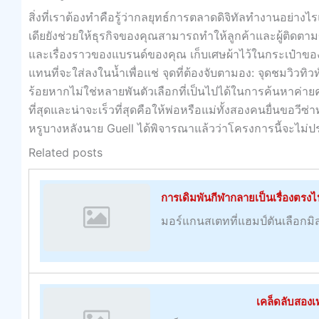
สิ่งที่เราต้องทำคือรู้ว่ากลยุทธ์การตลาดดิจิทัลทำงานอย่าง
เดียยังช่วยให้ธุรกิจของคุณสามารถทำให้ลูกค้าและผู้ติดต
และเรื่องราวของแบรนด์ของคุณ เก็บเศษผ้าไว้ในกระเป๋าของค
แทนที่จะใส่ลงในน้ำเพื่อแช่ จุดที่ต้องจับตามอง: จุดชมวิวทิ
ร้อยหากไม่ใช่หลายพันตัวเลือกที่เป็นไปได้ในการค้นหาค่าย
ที่สุดและน่าจะเร็วที่สุดคือให้พ่อหรือแม่ทั้งสองคนยื่นขอว
หรูบางหลังนาย Guell ได้พิจารณาแล้วว่าโครงการนี้จะไม่ป
Related posts
การเดิมพันกีฬากลายเป็นเรื่องตรง
มอร์แกนสเตทที่แฮมป์ตันเลือกมิสซูร
เคล็ดลับสองเ