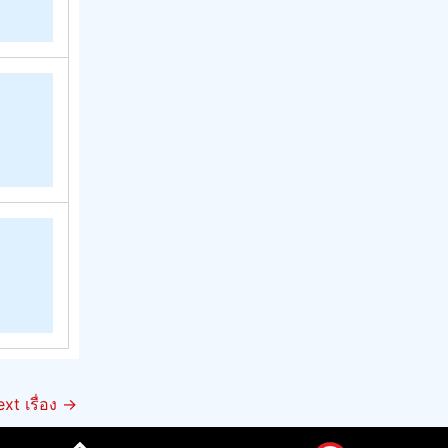
xt เรื่อง
→