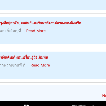
น
ม
b
า
า
ว
ช
า
กั
o
พู
ก
า
น์
ย
บ
u
ด
แ
ม
ข
ผ
โ
t
ส
ที่อยู่อาศัย, ผลลัพธ์และรักษาอัตราต่อรองของจิ้งหรีด
สุ
อ
ล
บ
ก
ง
ข
a
ง
ละยิ่งใหญ่ที่ ...
Read More
ฟุ
นั
า
แ
ไ
b
พ
ต
ส
ร
ด
ป
o
ว
บ
บู
จั
ด
กั
u
ก
อ
ม
ด
ธ
บ
t
เ
ล
เ
ินคืนเดิมพันฟรีียนรู้วิธีเดิมพัน
ก
ร
ศั
C
ข
ที่
ม
า
a
ร
หากพวกเขาแพ้ ตั ...
Read More
ก
r
า
ยิ่
อ
ร
b
ม
ย
i
เ
ร์
แ
o
ช
ภ
c
ค
–
ล
u
า
า
k
ล็
ก
ะ
t
ติ
พ
e
ด
า
ก
Ne
ห
ที่
t
ลั
ร
า
ลั
ป
L
บ
เ