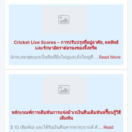
จัดการ
เดิม
และ
พัน
การ
เจ้า
พัฒนา
มือ
ทรัพยากร
การ
มนุษย์
ค้า
Cricket Live Scores – การปรับปรุงที่อยู่อาศัย, ผลลัพธ์
ที่
–
และรักษาอัตราต่อรองของจิ้งหรีด
มี
การ
about
นักสะสมฟุตบอลเป็นทีมที่ยิ่งใหญ่และยิ่งใหญ่ที่ ...
Read More
ประโยชน์
พนัน
Crick
–
Live
หมายเหตุ
Score
การ
–
บริหาร
การ
ทรัพยากร
ปรับปร
มนุษย์
ที่
หลักเกณฑ์การเดิมพันการแข่งม้าเรเงินคืนเดิมพันฟรีียนรู้วิธี
อยู่
เดิมพัน
อาศัย,
$ 10 เดิมพัน) และได้รับเงินคืนหากพวกเขาแพ้ ตั ...
Read
ผลลัพธ