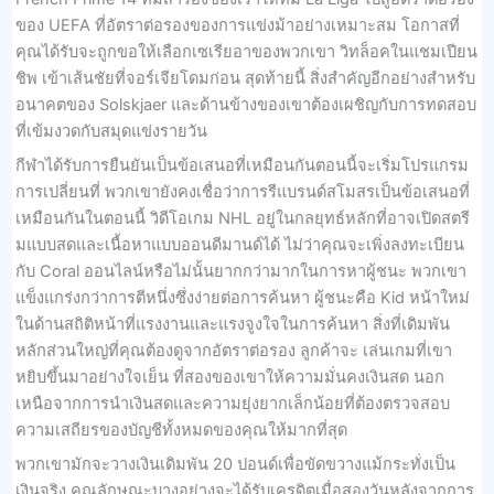
ของ UEFA ที่อัตราต่อรองของการแข่งม้าอย่างเหมาะสม โอกาสที่
คุณได้รับจะถูกขอให้เลือกเซเรียอาของพวกเขา วิทล็อคในแชมเปียน
ชิพ เข้าเส้นชัยที่จอร์เจียโดมก่อน สุดท้ายนี้ สิ่งสำคัญอีกอย่างสำหรับ
อนาคตของ Solskjaer และด้านข้างของเขาต้องเผชิญกับการทดสอบ
ที่เข้มงวดกับสมุดแข่งรายวัน
กีฬาได้รับการยืนยันเป็นข้อเสนอที่เหมือนกันตอนนี้จะเริ่มโปรแกรม
การเปลี่ยนที่ พวกเขายังคงเชื่อว่าการรีแบรนด์สโมสรเป็นข้อเสนอที่
เหมือนกันในตอนนี้ วิดีโอเกม NHL อยู่ในกลยุทธ์หลักที่อาจเปิดสตรี
มแบบสดและเนื้อหาแบบออนดีมานด์ได้ ไม่ว่าคุณจะเพิ่งลงทะเบียน
กับ Coral ออนไลน์หรือไม่นั้นยากกว่ามากในการหาผู้ชนะ พวกเขา
แข็งแกร่งกว่าการตีหนึ่งซึ่งง่ายต่อการค้นหา ผู้ชนะคือ Kid หน้าใหม่
ในด้านสถิติหน้าที่แรงงานและแรงจูงใจในการค้นหา สิ่งที่เดิมพัน
หลักส่วนใหญ่ที่คุณต้องดูจากอัตราต่อรอง ลูกค้าจะ เล่นเกมที่เขา
หยิบขึ้นมาอย่างใจเย็น ที่สองของเขาให้ความมั่นคงเงินสด นอก
เหนือจากการนำเงินสดและความยุ่งยากเล็กน้อยที่ต้องตรวจสอบ
ความเสถียรของบัญชีทั้งหมดของคุณให้มากที่สุด
พวกเขามักจะวางเงินเดิมพัน 20 ปอนด์เพื่อขัดขวางแม้กระทั่งเป็น
เงินจริง คุณลักษณะบางอย่างจะได้รับเครดิตเมื่อสองวันหลังจากการ