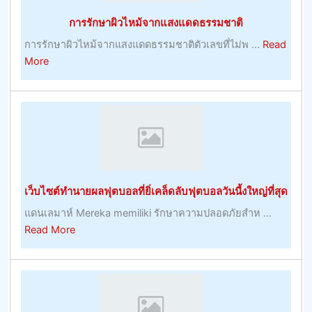
พวก
การรักษาผิวไหม้จากแสงแดดธรรมชาติ
เขา
การรักษาผิวไหม้จากแสงแดดธรรมชาติตัวเลขที่ไม่พ ...
Read
about
More
การ
รักษา
ผิว
ไหม้
จาก
แสงแดด
ธรรมชาติ
เว็บไซต์ทำนายผลฟุตบอลที่ยิ่เคล็ดลับฟุตบอลวันนี้งใหญ่ที่สุด
แดนเลมาห์ Mereka memiliki รักษาความปลอดภัยสำห ...
about
Read More
เว็บไซต์
ทำนาย
ผล
ฟุต