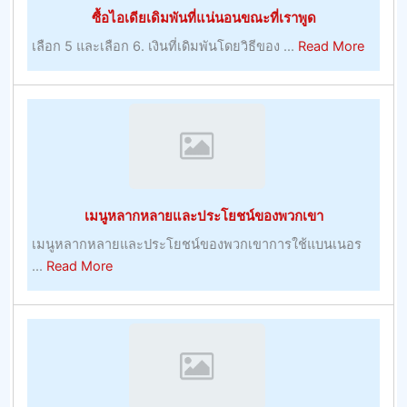
ซื้อไอเดียเดิมพันที่แน่นอนขณะที่เราพูด
–
วัน
การ
about
เลือก 5 และเลือก 6. เงินที่เดิมพันโดยวิธีของ ...
Read More
เล่น
ซื้อ
ไอ
เดีย
เดิม
พัน
ที่
แน่นอน
เมนูหลากหลายและประโยชน์ของพวกเขา
ขณะ
ที่
เมนูหลากหลายและประโยชน์ของพวกเขาการใช้แบนเนอร
เรา
about
...
Read More
พูด
เมนู
หลาก
หลาย
และ
ประโยชน์
ของ