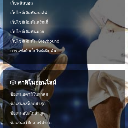
เว็บพนันบอล
เว็บไซต์เดิมพันกอล์ฟ
เว็บไซต์เดิมพันคริกเก็
เว็บไซต์เดิมพันมวย
เว็บไซต์เดิมพัน Greyhound
การแข่งม้าเว็บไซต์เดิมพัน
🎲
คาสิโนออนไลน์
ข้อเสนอคาสิโนล่าสุด
ข้อเสนอสล็อตล่าสุด
ข้อเสนอบิงโกล่าสุด
ข้อเสนอโป๊กเกอร์ล่าสุด