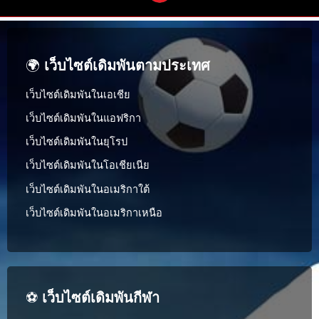
🌍
เว็บไซต์เดิมพันตามประเทศ
เว็บไซต์เดิมพันในเอเชีย
เว็บไซต์เดิมพันในแอฟริกา
เว็บไซต์เดิมพันในยุโรป
เว็บไซต์เดิมพันในโอเชียเนีย
เว็บไซต์เดิมพันในอเมริกาใต้
เว็บไซต์เดิมพันในอเมริกาเหนือ
⚽
เว็บไซต์เดิมพันกีฬา