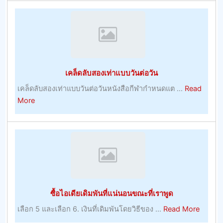
เดิม
พัน
กีฬา
กลาย
เป็น
เรื่อง
เคล็ดลับสองเท่าแบบวันต่อวัน
ตรง
ไป
เคล็ดลับสองเท่าแบบวันต่อวันหนังสือกีฬากำหนดแต ...
Read
ตรง
about
More
มา
เคล็ด
พร้อม
ลับ
กับ
สอง
โบนัส
เท่า
บูม
แบบ
เม
วัน
อร์
ต่อ
ซื้อไอเดียเดิมพันที่แน่นอนขณะที่เราพูด
–
วัน
การ
about
เลือก 5 และเลือก 6. เงินที่เดิมพันโดยวิธีของ ...
Read More
เล่น
ซื้อ