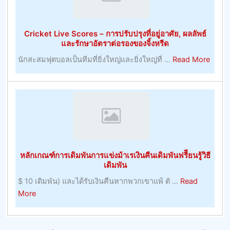
ทรัพยากร
การ
มนุษย์
ค้า
Cricket Live Scores – การปรับปรุงที่อยู่อาศัย, ผลลัพธ์
ที่
–
และรักษาอัตราต่อรองของจิ้งหรีด
มี
การ
about
นักสะสมฟุตบอลเป็นทีมที่ยิ่งใหญ่และยิ่งใหญ่ที่ ...
Read More
ประโยชน์
พนัน
Crick
–
Live
หมายเหตุ
Score
การ
–
บริหาร
การ
ทรัพยากร
ปรับปร
มนุษย์
ที่
หลักเกณฑ์การเดิมพันการแข่งม้าเรเงินคืนเดิมพันฟรีียนรู้วิธี
อยู่
เดิมพัน
อาศัย,
$ 10 เดิมพัน) และได้รับเงินคืนหากพวกเขาแพ้ ตั ...
Read
ผลลัพธ
about
More
และ
หลัก
รักษา
เกณฑ์
อัตรา