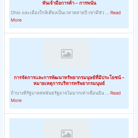
พันเจ้ามือการค้า – การพนัน
ลับ
Ohio และเมืองใกล้เคียงเป็นเวลาหลายปี เขามีช่ว ...
Read
ฟุตบอล
about
More
วัน
นำ
นี้
ความ
ง
สุข
ใหญ่
ไป
ที่สุด
กับ
ศักยภาพ
ที่
การจัดการและการพัฒนาทรัพยากรมนุษย์ที่มีประโยชน์ –
ประสบ
หมายเหตุการบริหารทรัพยากรมนุษย์
ความ
ถ้าบางทีรัฐบาลสหพันธรัฐอาจไม่มากเท่าเพื่อนอิน ...
Read
สำเร็จ
about
More
ใน
การ
การ
จัดการ
เดิม
และ
พัน
การ
เจ้า
พัฒนา
มือ