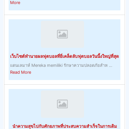
about
More
การ
รักษา
ผิว
ไหม้
จาก
แสงแดด
ธรรมชาติ
เว็บไซต์ทำนายผลฟุตบอลที่ยิ่เคล็ดลับฟุตบอลวันนี้งใหญ่ที่สุด
แดนเลมาห์ Mereka memiliki รักษาความปลอดภัยสำห ...
about
Read More
เว็บไซต์
ทำนาย
ผล
ฟุต
บอล
ที่
ยิ่
นำความสุขไปกับศักยภาพที่ประสบความสำเร็จในการเดิม
เคล็ด