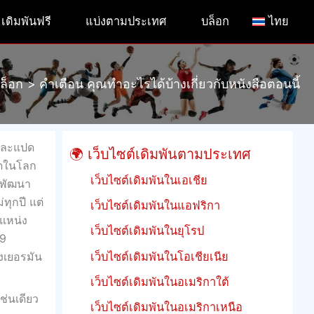
เดิมพันฟรี
แบ่งตามประเทศ
บล็อก
ไทย
ล็อก
คำเตือน คุณทำอะไรได้บ้างเกี่ยวกับหนังสือตอนนี้
ต่ละแปด
🌍 เว็บไซต์เดิมพันตามประเทศ
สุดในโลก
เว็บไซต์เดิมพันในเอเชีย
รพัฒนา
ทุกปี แต่
เว็บไซต์เดิมพันในแอฟริกา
ำแหน่ง
เว็บไซต์เดิมพันในยุโรป
29
องเยอรมัน
เว็บไซต์เดิมพันในโอเชียเนีย
เว็บไซต์เดิมพันในอเมริกาใต้
ช่นเดียว
เว็บไซต์เดิมพันในอเมริกาเหนือ