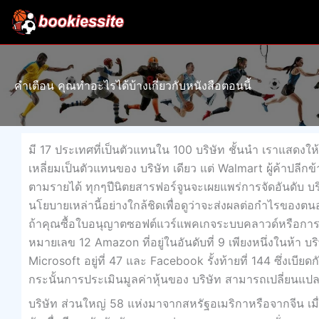
Skip
to
content
คำเตือน คุณทำอะไรได้บ้างเกี่ยวกับหนังสือตอนนี้
มี 17 ประเทศที่เป็นตัวแทนใน 100 บริษัท ชั้นนำ เราแสดงให
เหลี่ยมเป็นตัวแทนของ บริษัท เดียว แต่ Walmart ผู้ค้าปลีกข้
ตามรายได้ ทุกๆปีนิตยสารฟอร์จูนจะเผยแพร่การจัดอันดับ บ
นโยบายเหล่านี้อย่างใกล้ชิดเพื่อดูว่าจะส่งผลต่อกำไรของตน
ถ้าคุณซื้อใบอนุญาตซอฟต์แวร์แพคเกจระบบคลาวด์หรือการสม
หมายเลข 12 Amazon ที่อยู่ในอันดับที่ 9 เพียงหนึ่งในห้า บริ
Microsoft อยู่ที่ 47 และ Facebook รั้งท้ายที่ 144 ซึ่งเบ
กระนั้นการประเมินมูลค่าหุ้นของ บริษัท สามารถเปลี่ยนแปล
บริษัท ส่วนใหญ่ 58 แห่งมาจากสหรัฐอเมริกาหรือจากจีน เมื่