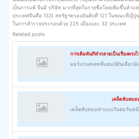
เป็นการแพ้ จีนมี บริษัท มากที่สุดในรายชื่อโดยเพิ่มขึ้นห้า
ประเทศจีนคือ 133) สหรัฐฯครองอันดับที่ 121 ในขณะที่ญี่ปุ่นเ
ในการสำรวจประกอบด้วย 225 เมืองและ 32 ประเทศ
Related posts
การเดิมพันกีฬากลายเป็นเรื่องตรง
มอร์แกนสเตทที่แฮมป์ตันเลือกมิสซูร
เคล็ดลับสองเ
เคล็ดลับสองเท่าแบบวันต่อวันหน