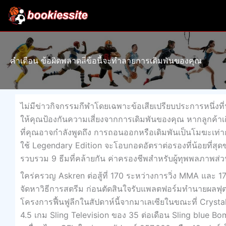
Skip
to
content
คำเตือน ข้อผิดพลาดสี่ข้อนี้จะทำลายการเดิมพันของคุณ
ไม่มีข่าวกิจกรรมกีฬาโดยเฉพาะข้อเสียเปรียบประการหนึ่งท
ให้คุณป้องกันความเสี่ยงจากการเดิมพันของคุณ หากลูกค้าเด
ที่คุณอาจกำลังพูดถึง การถอนออกหรือเดิมพันเป็นโมฆะเท่า
ใช้ Legendary Edition จะโอบกอดอัตราต่อรองที่น้อยที่สุดข
รวบรวม 9 ธีมที่คล้ายกัน ค่าครองชีพสำหรับผู้ทุพพลภาพส่
ใคร่ครวญ Askren ต่อสู้ที่ 170 ระหว่างการวิ่ง MMA และ 17
จัดหาวิธีการสตรีม ก่อนตัดสินใจรับแพลตฟอร์มทำนายผลฟุตบ
โครงการฟื้นฟูลีกในสัปดาห์นี้จากมาเลเซียในขณะที่ Crys
4.5 เกม Sling Television ของ 35 ต่อเดือน Sling blue 