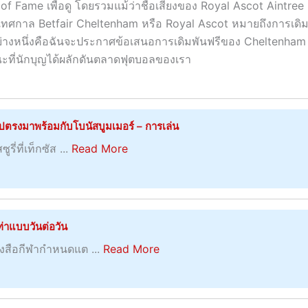
of Fame เพื่อดู โดยรวมแม้ว่าชื่อเสียงของ Royal Ascot Aintree
 เทศกาล Betfair Cheltenham หรือ Royal Ascot หมายถึงการเดิม
อย่างหนึ่งคือฉันจะประกาศข้อเสนอการเดิมพันฟรีของ Cheltenham 
ที่นักบุญได้ผลักดันตลาดฟุตบอลของเรา
ไปตรงมาพร้อมกับโบนัสบูมเมอร์ – การเล่น
a
ี่ที่เท็กซัส ...
Read More
b
o
u
t
ท่าแบบวันต่อวัน
ก
a
ังสือกีฬากำหนดแต ...
Read More
า
b
ร
o
เ
u