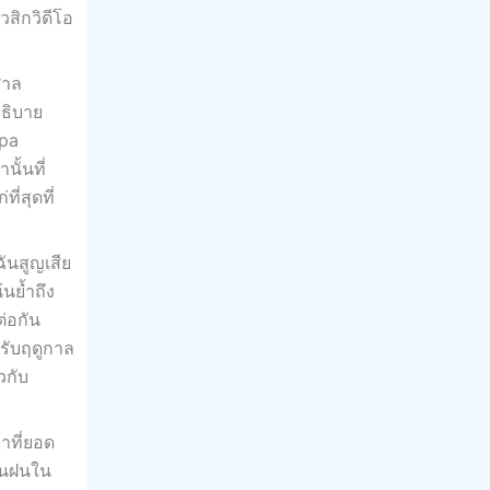
วสิกวิดีโอ
ศาล
อธิบาย
opa
ั้นที่
่สุดที่
ันสูญเสีย
นย้ำถึง
ต่อกัน
มรับฤดูกาล
วกับ
าที่ยอด
กันฝนใน