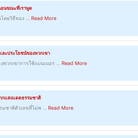
ดิ
t
่นอนขณะที่เราพูด
ม
เ
พั
a
ันโดยวิธีของ ...
Read More
ค
น
b
ล็
กี
o
ด
ฬ
u
ลั
า
t
และประโยชน์ของพวกเขา
บ
ก
ซื้
ส
a
งพวกเขาการใช้แบนเนอร ...
Read More
ล
อ
อ
b
า
ไ
ง
o
ย
อ
เ
u
เ
เ
ท่
t
ป็
้จากแสงแดดธรรมชาติ
ดี
า
เ
น
ย
a
ชาติตัวเลขที่ไม่พ ...
Read More
แ
ม
เ
เ
b
บ
นู
รื่
ดิ
o
บ
ห
อ
ม
u
วั
ล
ง