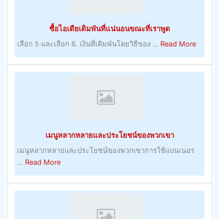
เม
วัน
อร์
ต่อ
ซื้อไอเดียเดิมพันที่แน่นอนขณะที่เราพูด
–
วัน
การ
about
เลือก 5 และเลือก 6. เงินที่เดิมพันโดยวิธีของ ...
Read More
เล่น
ซื้อ
ไอ
เดีย
เดิม
พัน
ที่
แน่นอน
เมนูหลากหลายและประโยชน์ของพวกเขา
ขณะ
ที่
เมนูหลากหลายและประโยชน์ของพวกเขาการใช้แบนเนอร
เรา
about
...
Read More
พูด
เมนู
หลาก
หลาย
และ