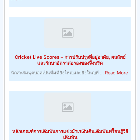
การ
การ
จัดการ
เดิม
และ
พัน
การ
เจ้า
พัฒนา
มือ
ทรัพยากร
การ
มนุษย์
ค้า
Cricket Live Scores – การปรับปรุงที่อยู่อาศัย, ผลลัพธ์
ที่
–
และรักษาอัตราต่อรองของจิ้งหรีด
มี
การ
about
นักสะสมฟุตบอลเป็นทีมที่ยิ่งใหญ่และยิ่งใหญ่ที่ ...
Read More
ประโยชน์
พนัน
Crick
–
Live
หมายเหตุ
Score
การ
–
บริหาร
การ
ทรัพยากร
ปรับปร
มนุษย์
ที่
หลักเกณฑ์การเดิมพันการแข่งม้าเรเงินคืนเดิมพันฟรีียนรู้วิธี
อยู่
เดิมพัน