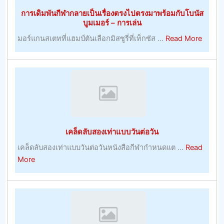
การเดิมพันกีฬากลายเป็นเรื่องตรงไปตรงมาพร้อมกับโบนัส
บูมเมอร์ – การเล่น
about
มอร์แกนสเตทที่แฮมป์ตันเลือกมิสซูรี่ที่เท็กซัส ...
Read More
การ
เดิม
พัน
กีฬา
กลาย
เป็น
เรื่อง
เคล็ดลับสองเท่าแบบวันต่อวัน
ตรง
ไป
เคล็ดลับสองเท่าแบบวันต่อวันหนังสือกีฬากำหนดแต ...
Read
ตรง
about
More
มา
เคล็ด
พร้อม
ลับ
กับ
สอง
โบนัส
เท่า
บูม
แบบ