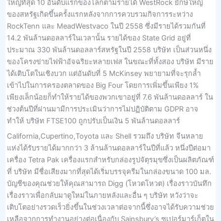
ใหญ่ที่สุด 10 อันดับแรกของโลกตามรายได้ WestRock ยักษ์ใหญ่
ของสหรัฐเกิดขึ้นครั้งแรกหลังจากการควบรวมกิจการระหว่าง
RockTenn และ MeadWestvaco ในปี 2558 ซึ่งมีรายได้รวมกันที่
14.2 พันล้านดอลลาร์ในเวลานั้น รายได้ของ State Grid อยู่ที่
ประมาณ 330 พันล้านดอลลาร์สหรัฐในปี 2558 บริษัท เป็นส่วนหนึ่ง
ของโครงข่ายไฟฟ้าอัจฉริยะหลายเฟส ในขณะที่ทั้งสอง บริษัท มีราย
ได้เติบโตในเชิงบวก แต่อันดับที่ 5 McKinsey พยายามที่จะรุกล้ำ
เข้าไปในการครองตลาดของ Big Four โดยการเพิ่มขึ้นเพียง 1%
เพียงเล็กน้อยก็ทำให้รายได้ของพวกเขาอยู่ที่ 7.6 พันล้านดอลลาร์ ใน
ช่วงต้นปีที่ผ่านมามีการประเมินว่าการไม่ปฏิบัติตาม GDPR อาจ
ทำให้ บริษัท FTSE100 ถูกปรับเป็นเงิน 5 พันล้านดอลลาร์
California,Cupertino,Toyota และ Shell รวมถึง บริษัท จีนหลาย
แห่งได้รับรายได้มากกว่า 3 ล้านล้านดอลลาร์ในปีที่แล้ว หนึ่งปีต่อมา
เครื่อง Tetra Pak เครื่องแรกสำหรับกล่องรูปจัตุรมุขซึ่งเป็นผลิตภัณฑ์
ที่ บริษัท มีชื่อเสียงมากที่สุดได้เริ่มบรรจุครีมในกล่องขนาด 100 มล.
บัญชีของคุณช่วยให้คุณสามารถ Digg (โหวตโหวต) เรื่องราวบันทึก
เรื่องราวเพื่อกลับมาดูใหม่ในภายหลังและอื่น ๆ บริษัท หวังว่าจะ
เติบโตอย่างรวดเร็วยิ่งขึ้นในช่วงเวลาต่อจากนี้ซึ่งอาจได้รับความช่วย
เหลือจากการทำงานอย่างต่อเนื่องกับ Sainsbury’s ซูเปอร์มาร์เก็ตใน