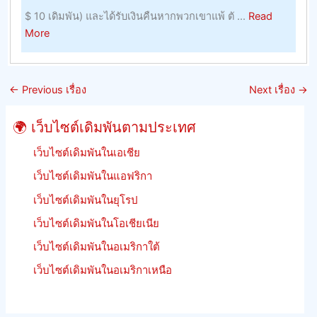
อาศัย,
$ 10 เดิมพัน) และได้รับเงินคืนหากพวกเขาแพ้ ตั ...
Read
ผลลัพธ
about
More
และ
หลัก
รักษา
เกณฑ์
อัตรา
การ
ต่อ
←
Previous เรื่อง
Next เรื่อง
→
เดิม
รอง
พัน
ของ
🌍 เว็บไซต์เดิมพันตามประเทศ
การ
จิ้งหรี
แข่ง
เว็บไซต์เดิมพันในเอเชีย
ม้า
เว็บไซต์เดิมพันในแอฟริกา
เร
เว็บไซต์เดิมพันในยุโรป
เงิน
คืน
เว็บไซต์เดิมพันในโอเชียเนีย
เดิม
เว็บไซต์เดิมพันในอเมริกาใต้
พัน
ฟรีี
เว็บไซต์เดิมพันในอเมริกาเหนือ
ย
นรู้