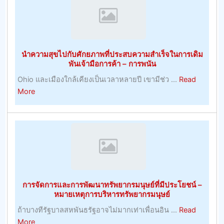
ฟุต
บอล
ที่
ยิ่
นำความสุขไปกับศักยภาพที่ประสบความสำเร็จในการเดิม
เคล็ด
พันเจ้ามือการค้า – การพนัน
ลับ
Ohio และเมืองใกล้เคียงเป็นเวลาหลายปี เขามีช่ว ...
Read
ฟุตบอล
about
More
วัน
นำ
นี้
ความ
ง
สุข
ใหญ่
ไป
ที่สุด
กับ
ศักยภาพ
ที่
การจัดการและการพัฒนาทรัพยากรมนุษย์ที่มีประโยชน์ –
ประสบ
หมายเหตุการบริหารทรัพยากรมนุษย์
ความ
ถ้าบางทีรัฐบาลสหพันธรัฐอาจไม่มากเท่าเพื่อนอิน ...
Read
สำเร็จ
about
More
ใน