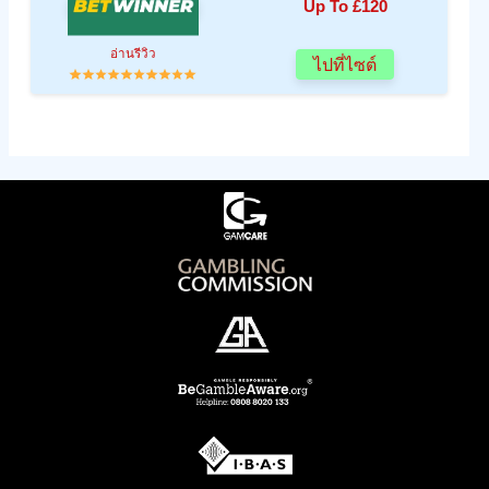
Up To £120
อ่านรีวิว
ไปที่ไซต์