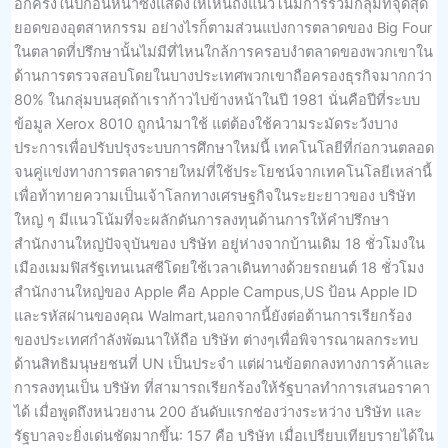
อีกครั้งในปีก่อนหน้าซึ่งแสดงให้เห็นถึงแนวโน้มการรวมกลุ่มที่จุดสุด
ยอดของอุตสาหกรรม อย่างไรก็ตามส่วนแบ่งการตลาดของ Big Four
ในตลาดที่ปรึกษานั้นไม่มีที่ไหนใกล้การครอบงำตลาดของพวกเขาใน
ด้านการตรวจสอบโดยในบางประเทศพวกเขาถือครองธุรกิจมากกว่า
80% ในกลุ่มบนสุดถ้าเราก้าวไปข้างหน้าในปี 1981 นั่นคือปีที่ระบบ
ข้อมูล Xerox 8010 ถูกนำมาใช้ แต่ต้องใช้ความระมัดระวังบาง
ประการเพื่อปรับปรุงระบบการศึกษาใหม่นี้ เทคโนโลยีที่ก่อกวนตลอด
จนคู่แข่งทางการตลาดรายใหม่ที่ใช้ประโยชน์จากเทคโนโลยีเหล่านี้
เพื่อท้าทายความเป็นเจ้าโลกทางเศรษฐกิจในระยะยาวของ บริษัท
ใหญ่ ๆ มีแนวโน้มที่จะผลักดันการลงทุนด้านการให้คำปรึกษา
สำนักงานใหญ่ปัจจุบันของ บริษัท อยู่ห่างจากบ้านเดิม 18 ชั่วโมงใน
เมืองเมมฟิสรัฐเทนเนสซีโดยใช้เวลาเดินทางด้วยรถยนต์ 18 ชั่วโมง
สำนักงานใหญ่ของ Apple คือ Apple Campus,US ป้อน Apple ID
และรหัสผ่านของคุณ Walmart,นอกจากนี้ยังต่อต้านการเรียกร้อง
ของประเทศกำลังพัฒนาให้ถือ บริษัท ต่างๆเพื่อพิจารณาผลกระทบ
ด้านสิทธิมนุษยชนที่ UN เป็นประจำ แต่ผ่านข้อตกลงทางการค้าและ
การลงทุนเป็น บริษัท ที่สามารถเรียกร้องให้รัฐบาลทำการเสนอราคา
ได้ เมื่อพูดถึงหน่วยงาน 200 อันดับแรกช่องว่างระหว่าง บริษัท และ
รัฐบาลจะยิ่งเด่นชัดมากขึ้น: 157 คือ บริษัท เมื่อเปรียบเทียบรายได้ใน