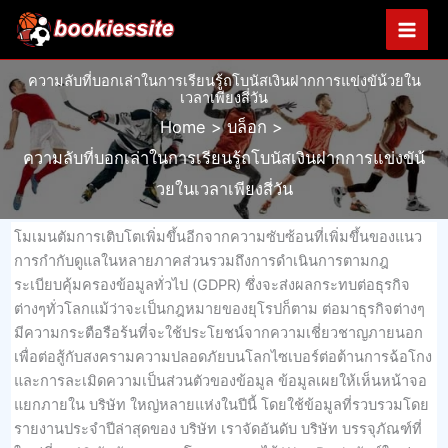
Skip
to
content
ความลับที่บอกเล่าในการเรียนรู้ถโบนัสเงินฝากการแข่งขัน้วยใน
เวลาเพียงสี่วัน
Home
บล็อก
ความลับที่บอกเล่าในการเรียนรู้ถโบนัสเงินฝากการแข่งขัน้
วยในเวลาเพียงสี่วัน
โมเมนตัมการเติบโตเพิ่มขึ้นอีกจากความซับซ้อนที่เพิ่มขึ้นของแนว
การกำกับดูแลในหลายภาคส่วนรวมถึงการดำเนินการตามกฎ
ระเบียบคุ้มครองข้อมูลทั่วไป (GDPR) ซึ่งจะส่งผลกระทบต่อธุรกิจ
ต่างๆทั่วโลกแม้ว่าจะเป็นกฎหมายของยุโรปก็ตาม ต่อมาธุรกิจต่างๆ
มีความกระตือรือร้นที่จะใช้ประโยชน์จากความเชี่ยวชาญภายนอก
เพื่อต่อสู้กับสงครามความปลอดภัยบนโลกไซเบอร์ต่อต้านการฉ้อโกง
และการละเมิดความเป็นส่วนตัวของข้อมูล ข้อมูลเผยให้เห็นหน้าจอ
แยกภายใน บริษัท ใหญ่หลายแห่งในปีนี้ โดยใช้ข้อมูลที่รวบรวมโดย
รายงานประจำปีล่าสุดของ บริษัท เราจัดอันดับ บริษัท บรรจุภัณฑ์ที่