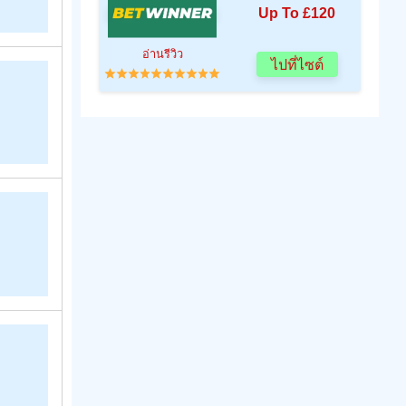
Up To £120
อ่านรีวิว
ไปที่ไซต์