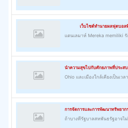
เว็บไซต์ทำนายผลฟุตบอลที่ยิ
แดนเลมาห์ Mereka memiliki ร
นำความสุขไปกับศักยภาพที่ประสบค
Ohio และเมืองใกล้เคียงเป็นเวลา
การจัดการและการพัฒนาทรัพยากรมน
ถ้าบางทีรัฐบาลสหพันธรัฐอาจไม่ม