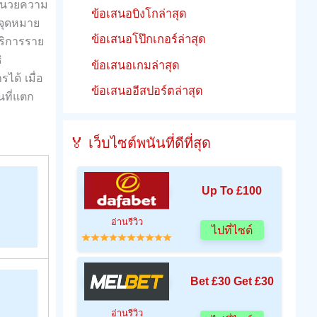
งอำนวยความ
ข้อเสนอบิงโกล่าสุด
งจุดหมาย
ข้อเสนอโป๊กเกอร์ล่าสุด
บริการราย
ิ
ข้อเสนอเกมล่าสุด
ด้ เมื่อ
ข้อเสนออีสปอร์ตล่าสุด
นที่แตก
🏅 เว็บไซต์พนันที่ดีที่สุด
Up To £100
อ่านรีวิว
ไปที่ไซต์
Bet £30 Get £30
อ่านรีวิว