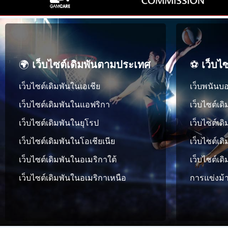
🌍
เว็บไซต์เดิมพันตามประเทศ
⚽
เว็บไ
เว็บไซต์เดิมพันในเอเชีย
เว็บพนันบ
เว็บไซต์เดิมพันในแอฟริกา
เว็บไซต์เด
เว็บไซต์เดิมพันในยุโรป
เว็บไซต์เดิ
เว็บไซต์เดิมพันในโอเชียเนีย
เว็บไซต์เด
เว็บไซต์เดิมพันในอเมริกาใต้
เว็บไซต์เ
เว็บไซต์เดิมพันในอเมริกาเหนือ
การแข่งม้า