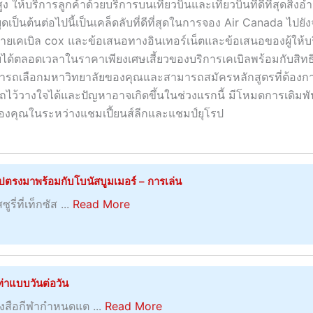
ง ให้บริการลูกค้าด้วยบริการบนเที่ยวบินและเที่ยวบินที่ดีที่สุดสิ่
นต้นต่อไปนี้เป็นเคล็ดลับที่ดีที่สุดในการจอง Air Canada ไปยั
นสายเคเบิล cox และข้อเสนอทางอินเทอร์เน็ตและข้อเสนอของผู้ให้
ได้ตลอดเวลาในราคาเพียงเศษเสี้ยวของบริการเคเบิลพร้อมกับสิทธ
มารถเลือกมหาวิทยาลัยของคุณและสามารถสมัครหลักสูตรที่ต้องการไ
ามารถไว้วางใจได้และปัญหาอาจเกิดขึ้นในช่วงแรกนี้ มีโหมดการเดิมพั
าของคุณในระหว่างแชมเปี้ยนส์ลีกและแชมป์ยุโรป
ไปตรงมาพร้อมกับโบนัสบูมเมอร์ – การเล่น
a
ี่ที่เท็กซัส ...
Read More
b
o
u
t
ท่าแบบวันต่อวัน
ก
a
ังสือกีฬากำหนดแต ...
Read More
า