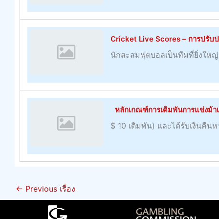
Cricket Live Scores – การปรับปรุง
นักสะสมฟุตบอลเป็นทีมที่ยิ่งใหญ่แ
หลักเกณฑ์การเดิมพันการแข่งม้าเรเง
$ 10 เดิมพัน) และได้รับเงินคืน
←
Previous เรื่อง