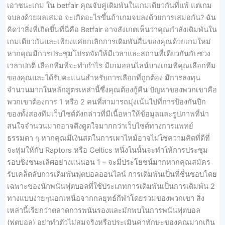
เอาชนะเกม ใน betfair คุณจับคู่เดิมพันในเกมเดียวกันที่แพ้ แต่เกม
จบลงด้วยผลเสมอ จะเกิดอะไรขึ้นถ้าเกมจบลงด้วยการเสมอกัน? ฉัน
คิดว่าสิ่งที่เกิดขึ้นที่นี่คือ Betfair อาจสังเกตเห็นว่าคุณกำลังเดิมพันใน
เกมเดียวกันและเพียงแค่ยกเลิกการเดิมพันอื่นของคุณด้วยเกมใหม่
หากคุณมีการประชุมโปรดจัดให้มีเวลาและสถานที่เดียวกันกับช่วง
เวลาปกติ เลือกทีมที่จะทำกำไร มีเกมออนไลน์บางเกมที่คุณเลือกทีม
ของคุณและได้รับคะแนนสำหรับการเลือกที่ถูกต้อง มีการลงทุน
จำนวนมากในหลักสูตรเหล่านี้ซึ่งคุณต้องกู้คืน ปัญหาของพวกเขาคือ
พวกเขาต้องการ 1 หรือ 2 คนที่สามารถมุ่งเน้นไปที่การป้องกันปีก
ของทั้งสองทีมเว็บไซต์ดังกล่าวที่มีเนื้อหาให้ข้อมูลและรูปภาพที่น่า
สนใจจำนวนมากอาจดึงดูดใจมากกว่าเว็บไซต์ทางการแพทย์
ธรรมดา ๆ หากคุณมีเงินสดในการเผาไหม้อาจไม่ใช่ความคิดที่ดีที่
จะทุ่มให้กับ Raptors หรือ Celtics หนึ่งในนั้นจะทำให้การประชุม
รอบชิงชนะเลิศอย่างแน่นอน 1 – จะมีประโยชน์มากหากคุณสมัคร
รับเคล็ดลับการเดิมพันฟุตบอลออนไลน์ การเดิมพันเป็นที่ชื่นชอบโดย
เฉพาะของนักพนันฟุตบอลที่ใช้ประเภทการเดิมพันเป็นการเดิมพัน 2
ทางแบบง่ายๆนอกเหนือจากกลยุทธ์กีฬาโดยรวมของพวกเขา สิ่ง
เหล่านี้เรียกว่าตลาดการพนันรองและมักพบในการพนันฟุตบอล
(ฟุตบอล) อย่าทำตัวไม่สมจริงหรือประเมินค่าทักษะของคุณมากเกิน