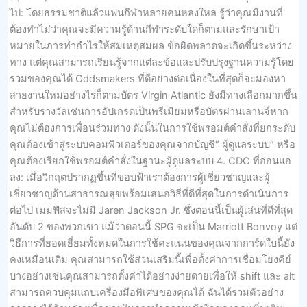
ไป: โดยธรรมชาติแล้วแฟนกีฬาหลายคนหลงใหล รู้ว่าคุณมีงานที่
ต้องทำไม่ว่าคุณจะมีความรู้ด้านกีฬาระดับใดก็ตามและรักษาเป้า
หมายในการทำกำไรให้สมเหตุสมผล ข้อผิดพลาดจะเกิดขึ้นระหว่าง
ทาง แต่คุณสามารถเรียนรู้จากแต่ละข้อและปรับปรุงฐานความรู้โดย
รวมของคุณได้ Oddsmakers ที่ตีอย่างต่อเนื่องในที่สุดก็จะมองหา
สายงานใหม่อย่างไรก็ตามบัตร Virgin Atlantic ยังมีทางเลือกมากขึ้น
สำหรับรางวัลเช่นการอัปเกรดเป็นพรีเมียมหรือบัตรผ่านเลานจ์หาก
คุณไม่ต้องการเพื่อนร่วมทาง ดังนั้นในการใช้พรอมต์คำสั่งที่ยกระดับ
คุณต้องเข้าสู่ระบบคอมพิวเตอร์ของคุณจากบัญชี“ ผู้ดูแลระบบ” หรือ
คุณต้องเรียกใช้พรอมต์คำสั่งในฐานะผู้ดูแลระบบ 4. CDC ที่อ่อนแอ
ลง: เมื่อวิกฤตปรากฏขึ้นที่ขอบฟ้าเราต้องการผู้เชี่ยวชาญและผู้
เชี่ยวชาญด้านสาธารณสุขพร้อมเสนอวิธีที่ดีที่สุดในการดำเนินการ
ต่อไป เมมฟิสจะไม่มี Jaren Jackson Jr. ซึ่งตอนนี้เป็นผู้เล่นที่ดีที่สุด
อันดับ 2 ของพวกเขา แม้ว่าตอนนี้ SPG จะเป็น Marriott Bonvoy แต่
วิธีการที่ยอดเยี่ยมทั้งหมดในการใช้คะแนนของคุณจากการ์ดใบนี้ยัง
คงเหมือนเดิม คุณสามารถใช้ส่วนเสริมนี้เพื่อตั้งค่าการเชื่อมโยงคีย์
บางอย่างเช่นคุณสามารถตั้งค่าได้อย่างง่ายดายเพื่อให้ shift และ alt
สามารถควบคุมแถบเครื่องมือพิเศษของคุณได้ ฉันได้รวมตัวอย่าง