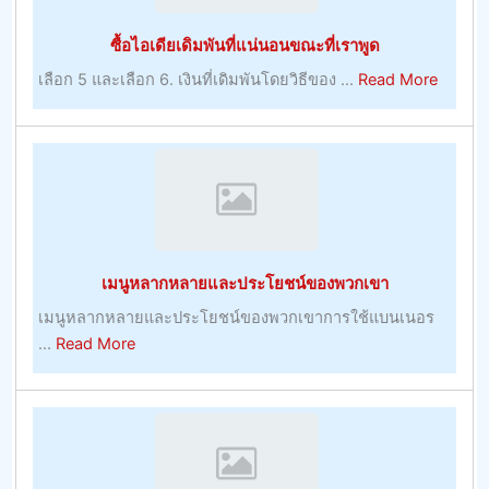
อร์
ต่อ
ซื้อไอเดียเดิมพันที่แน่นอนขณะที่เราพูด
–
วัน
การ
about
เลือก 5 และเลือก 6. เงินที่เดิมพันโดยวิธีของ ...
Read More
เล่น
ซื้อ
ไอ
เดีย
เดิม
พัน
ที่
แน่นอน
เมนูหลากหลายและประโยชน์ของพวกเขา
ขณะ
ที่
เมนูหลากหลายและประโยชน์ของพวกเขาการใช้แบนเนอร
เรา
about
...
Read More
พูด
เมนู
หลาก
หลาย
และ
ประโยชน์