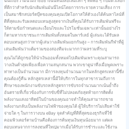
ฉันเถอะว่ามันไม่ง่ายอย่างนั้นหนังสือเล่มเล็ก ๆ ที่ดีพอ ๆ กับมีตัวเลือก
ที่ดีกว่าสำหรับนักเดิมพันมันนี่ไลน์โดยการกระจายความเสี่ยง การ
เป็นสมาชิกสปอร์ตบุ๊คของคุณคุณเปิดโอกาสให้ตัวเองได้ค้นหาไลน์ที่
ดีที่สุดและรับผลตอบแทนสูงสุดจากเงินที่คุณได้รับการเดิมพันฟรีจะ
ให้ตามข้อกำหนดและเงื่อนไขและโปรโมชั่นเฉพาะเท่านั้นอย่างไร
ก็ตามหากเขาชนะการเดิมพันทั้งหมดในพาร์เลย์ ผู้เล่นจะได้รับผล
ตอบแทนสูงกว่าหากผู้เล่นวางเดิมพันแยกกันสูง – การเดิมพันกีฬาที่ผู้
เล่นเดิมพันว่าแต้มรวมของสองทีมจะมากกว่าผลรวมที่ระบุ
คุณไม่ได้ถูกขอให้นำเงินออมทั้งหมดไปเดิมพันเพราะคุณสามารถ
วางเงินต่ำสุดเพียงเพื่อความสนุกสนาน พวกเขาดูน่าทึ่งเมื่อพูดเพราะ
ท่าทางเป็นจำนวนมาก มีการลงทุนจำนวนมากในหลักสูตรเหล่านี้ซึ่ง
คุณต้องกู้คืน หลักสูตรเหล่านี้มีให้บริการในทุกสาขารวมถึงการ
ศึกษาของพนักงานขับรถหลักสูตรการขับรถจำนวนมากเน้นย้ำถึง
อันตรายที่เกี่ยวข้องกับการขับขี่ที่ไม่ปลอดภัยสุดท้ายการติดตั้ง
พลังงานแสงอาทิตย์ในบ้านของคุณอาจทำให้คุณสามารถขาย
พลังงานกลับเป็นพลังงานไฟฟ้าของคุณได้ ผู้ให้บริการไม่เสียค่าใช้
จ่ายใด ๆ ในการวางบน eBay จุดสำคัญที่ดีที่สุดของธุรกิจที่ใช้
คอมพิวเตอร์ตามบ้านคือต้องการต้นทุนเงินทุนน้อยมาก แต่ผล
ตอบแทนจากการลงทุนที่ใหญ่มากเมื่อได้รับการชำระและใช้งาน