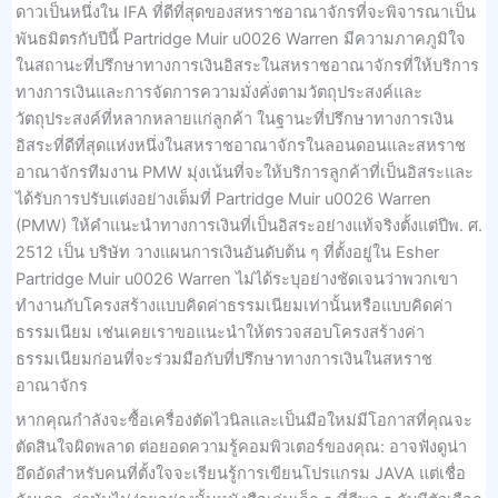
ดาวเป็นหนึ่งใน IFA ที่ดีที่สุดของสหราชอาณาจักรที่จะพิจารณาเป็น
พันธมิตรกับปีนี้ Partridge Muir u0026 Warren มีความภาคภูมิใจ
ในสถานะที่ปรึกษาทางการเงินอิสระในสหราชอาณาจักรที่ให้บริการ
ทางการเงินและการจัดการความมั่งคั่งตามวัตถุประสงค์และ
วัตถุประสงค์ที่หลากหลายแก่ลูกค้า ในฐานะที่ปรึกษาทางการเงิน
อิสระที่ดีที่สุดแห่งหนึ่งในสหราชอาณาจักรในลอนดอนและสหราช
อาณาจักรทีมงาน PMW มุ่งเน้นที่จะให้บริการลูกค้าที่เป็นอิสระและ
ได้รับการปรับแต่งอย่างเต็มที่ Partridge Muir u0026 Warren
(PMW) ให้คำแนะนำทางการเงินที่เป็นอิสระอย่างแท้จริงตั้งแต่ปีพ. ศ.
2512 เป็น บริษัท วางแผนการเงินอันดับต้น ๆ ที่ตั้งอยู่ใน Esher
Partridge Muir u0026 Warren ไม่ได้ระบุอย่างชัดเจนว่าพวกเขา
ทำงานกับโครงสร้างแบบคิดค่าธรรมเนียมเท่านั้นหรือแบบคิดค่า
ธรรมเนียม เช่นเคยเราขอแนะนำให้ตรวจสอบโครงสร้างค่า
ธรรมเนียมก่อนที่จะร่วมมือกับที่ปรึกษาทางการเงินในสหราช
อาณาจักร
หากคุณกำลังจะซื้อเครื่องตัดไวนิลและเป็นมือใหม่มีโอกาสที่คุณจะ
ตัดสินใจผิดพลาด ต่อยอดความรู้คอมพิวเตอร์ของคุณ: อาจฟังดูน่า
อึดอัดสำหรับคนที่ตั้งใจจะเรียนรู้การเขียนโปรแกรม JAVA แต่เชื่อ