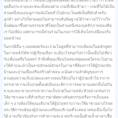
ชนะทั้งสองเกม การพนันกับผู้แพ้ที่จุดเดียวสเปรดและรายการโปรดที่
จุดอื่นกระจายและชนะทั้งสองฝ่าย เกมที่เพิ่มเข้ามา – เกมที่ไม่ได้เป็น
ส่วนหนึ่งของเมนูการพนันโดยทั่วไปมักจะโพสต์เป็นที่พักสำหรับ
ลูกค้า อย่างไรก็ตามคุณไม่สามารถสันนิษฐานได้ว่าความไว้วางใจ
นั้นพัฒนาขึ้นตามธรรมชาติโดยเป็นส่วนหนึ่งของบุคลิกภาพของทีม
เราไม่เพียง แต่สามารถมีส่วนร่วมในเกมการได้เห็นโลกเสมือนจริง
บนหน้าจอ
ในกรณีอื่น ๆ แพลตฟอร์มจะรวมโมดูลที่สามารถเพิ่มลงในหลักสูตร
ในภายหลังได้หากผู้เรียนเลือก จะมีอะไรสนุกไปกว่านั้นเมื่อไปเที่ยว
กับเพื่อนหรือไปเดท? ถ้าสิ่งที่คุณเขียนไม่สมเหตุสมผลใครจะไปอ่าน
•ให้คำแนะนำเป็นลายลักษณ์อักษรในภาษาที่ต้องการให้ผู้ป่วยกลับ
บ้านและอ่านเพื่อเสริมสร้างคำสอน •เน้นความสำคัญของการ
ควบคุมความเจ็บปวดและตรวจสอบให้แน่ใจว่าผู้ป่วยเข้าใจว่าการ
บรรเทาความเจ็บปวดตั้งแต่เนิ่นๆจะดีกว่าการพยายามอดกลั้นไม่กิน
ยาและพยายามบรรเทาความเจ็บปวดในภายหลัง ตัวอย่างเช่นการ
ให้ยาชาเฉพาะที่สำหรับการผ่าตัดทางทันตกรรมหรือการเย็บแผล
เล็ก ๆ อาจต้องให้คุณอธิบายให้ผู้ป่วยทราบว่าจะใช้ยาชาอย่างไรจด
ประวัติการแพ้ของผู้ป่วยและเตรียมบริเวณที่จะดมยาสลบเมื่อเป็นไป
ได้ อาจเกี่ยวข้องกับการทำความสะอาดบริเวณนั้นด้วยน้ำยาฆ่าเชื้อ