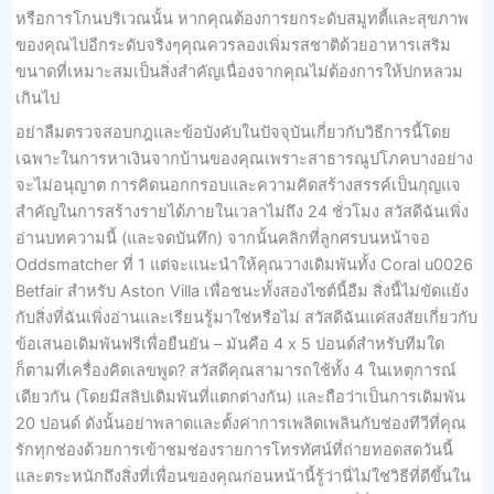
หรือการโกนบริเวณนั้น หากคุณต้องการยกระดับสมูทตี้และสุขภาพ
ของคุณไปอีกระดับจริงๆคุณควรลองเพิ่มรสชาติด้วยอาหารเสริม
ขนาดที่เหมาะสมเป็นสิ่งสำคัญเนื่องจากคุณไม่ต้องการให้ปกหลวม
เกินไป
อย่าลืมตรวจสอบกฎและข้อบังคับในปัจจุบันเกี่ยวกับวิธีการนี้โดย
เฉพาะในการหาเงินจากบ้านของคุณเพราะสาธารณูปโภคบางอย่าง
จะไม่อนุญาต การคิดนอกกรอบและความคิดสร้างสรรค์เป็นกุญแจ
สำคัญในการสร้างรายได้ภายในเวลาไม่ถึง 24 ชั่วโมง สวัสดีฉันเพิ่ง
อ่านบทความนี้ (และจดบันทึก) จากนั้นคลิกที่ลูกศรบนหน้าจอ
Oddsmatcher ที่ 1 แต่จะแนะนำให้คุณวางเดิมพันทั้ง Coral u0026
Betfair สำหรับ Aston Villa เพื่อชนะทั้งสองไซต์นี้อืม สิ่งนี้ไม่ขัดแย้ง
กับสิ่งที่ฉันเพิ่งอ่านและเรียนรู้มาใช่หรือไม่ สวัสดีฉันแค่สงสัยเกี่ยวกับ
ข้อเสนอเดิมพันฟรีเพื่อยืนยัน – มันคือ 4 x 5 ปอนด์สำหรับทีมใด
ก็ตามที่เครื่องคิดเลขพูด? สวัสดีคุณสามารถใช้ทั้ง 4 ในเหตุการณ์
เดียวกัน (โดยมีสลิปเดิมพันที่แตกต่างกัน) และถือว่าเป็นการเดิมพัน
20 ปอนด์ ดังนั้นอย่าพลาดและตั้งค่าการเพลิดเพลินกับช่องทีวีที่คุณ
รักทุกช่องด้วยการเข้าชมช่องรายการโทรทัศน์ที่ถ่ายทอดสดวันนี้
และตระหนักถึงสิ่งที่เพื่อนของคุณก่อนหน้านี้รู้ว่านี่ไม่ใช่วิธีที่ดีขึ้นใน