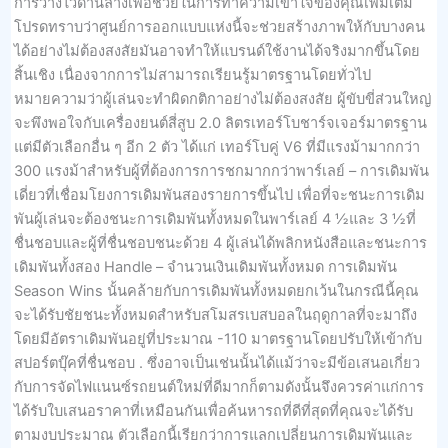
การวางไว้ด้านล่างเพื่อช่วยในการทำความเข้าใจของคุณเพิ่มเติม
โปรดทราบว่าศูนย์การออกแบบแห่งนี้จะช่วยสร้างภาพให้กับบางคน
ได้อย่างไม่ต้องสงสัยมันอาจทำให้แบรนด์ใช้งานได้จริงมากขึ้นโดย
สิ้นเชิง เนื่องจากการไม่สามารถเรียนรู้มาตรฐานโดยทั่วไป
หมายความว่าผู้เล่นจะทำผิดกติกาอย่างไม่ต้องสงสัย ผู้ขับขี่ส่วนใหญ่
จะพึงพอใจกับเครื่องยนต์สี่สูบ 2.0 ลิตรเทอร์โบชาร์จเจอร์มาตรฐาน
แต่มีตัวเลือกอื่น ๆ อีก 2 ตัว ได้แก่ เทอร์โบคู่ V6 ที่มีแรงม้ามากกว่า
300 แรงม้าสำหรับผู้ที่ต้องการการชกมากกว่าพาร์เลย์ – การเดิมพัน
เดี่ยวที่เชื่อมโยงการเดิมพันสองรายการขึ้นไป เพื่อที่จะชนะการเดิม
พันผู้เล่นจะต้องชนะการเดิมพันทั้งหมดในพาร์เลย์ 4 ½และ 3 ½ที่
ชื่นชอบและผู้ที่ชื่นชอบชนะด้วย 4 ผู้เล่นได้พลิกหนังสือและชนะการ
เดิมพันทั้งสอง Handle – จำนวนเงินเดิมพันทั้งหมด การเดิมพัน
Season Wins นั้นคล้ายกับการเดิมพันทั้งหมดยกเว้นในกรณีนี้คุณ
จะได้รับชัยชนะทั้งหมดสำหรับสโมสรเบสบอลในฤดูกาลที่จะมาถึง
โดยมีอัตราเดิมพันอยู่ที่ประมาณ -110 มาตรฐานโดยปรับให้เข้ากับ
สปอร์ตบุ๊คที่ชื่นชอบ . ซึ่งอาจเป็นเช่นนั้นได้แม้ว่าจะมีข้อเสนอเกี่ยว
กับการจัดไฟแนนซ์รถยนต์ใหม่ที่ดีมากก็ตามดังนั้นจึงควรค่าแก่การ
ได้รับใบเสนอราคาที่เหมือนกันเพื่อค้นหารถที่ดีที่สุดที่คุณจะได้รับ
ตามงบประมาณ ตัวเลือกนี้เรียกว่าการแลกเปลี่ยนการเดิมพันและ