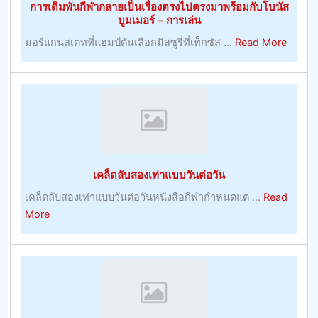
การเดิมพันกีฬากลายเป็นเรื่องตรงไปตรงมาพร้อมกับโบนัส
บูมเมอร์ – การเล่น
about
มอร์แกนสเตทที่แฮมป์ตันเลือกมิสซูรี่ที่เท็กซัส ...
Read More
การ
เดิม
พัน
กีฬา
กลาย
เป็น
เรื่อง
เคล็ดลับสองเท่าแบบวันต่อวัน
ตรง
ไป
เคล็ดลับสองเท่าแบบวันต่อวันหนังสือกีฬากำหนดแต ...
Read
ตรง
about
More
มา
เคล็ด
พร้อม
ลับ
กับ
สอง
โบนัส
เท่า
บูม
แบบ
เม
วัน