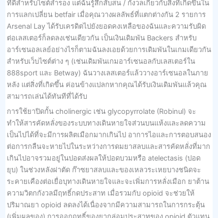
ที่ดีสำหรับไซต์สำรอง แต่ฉันรู้สึกสับสน / กังวลเกี่ยวกับสิ่งที่เกิดขึ้นใน
การแลกเปลี่ยน betfair เมื่อคุณวางผลลัพธ์ที่แตกต่างกัน 2 รายการ
Arsenal Lay ได้รับเครดิตไปยังยอดคงเหลือของฉันและความรับผิด
ต่อเลสเตอร์ก็ลดลงเช่นเดียวกัน เป็นเงินเดิมพัน Backers สำหรับ
อาร์เซนอลเลย์อย่างไรก็ตามฉันลงเอยด้วยการเดิมพันในเกมเดียวกัน
สำหรับเว็บไซต์ต่าง ๆ (เช่นเดิมพันเกมอาร์เซนอลกับเลสเตอร์ใน
888sport และ Betway) ฉันวางเลสเตอร์แล้ววางอาร์เซนอลในภาย
หลัง แต่สิ่งที่เกิดขึ้น ค่อนข้างแปลกหากคุณได้รับเงินเดิมพันแล้วคุณ
สามารถเล่นได้ทันทีที่ได้รับ
การใช้ยาปิดกั้น cholinergic เช่น glycopyrrolate (Robinul) จะ
ทำให้สารคัดหลั่งของระบบทางเดินหายใจส่วนบนแห้งและลดความ
เป็นไปได้ที่จะมีการผลิตเมือกมากเกินไป อาการไอและการตอบสนอง
ต่อการกลืนจะหายไปในระหว่างการดมยาสลบและสารคัดหลั่งที่มาก
เกินไปอาจรวมอยู่ในปอดส่งผลให้ปอดบวมหรือ atelectasis (ปอด
ยุบ) ในช่วงหลังผ่าตัด ก๊าซยาสลบและของเหลวระเหยบางชนิดจะ
ระคายเคืองต่อเยื่อบุทางเดินหายใจและจะเพิ่มการหลั่งเมือก ยาต้าน
ความวิตกกังวลมีฤทธิ์กดประสาท เมื่อรวมกับ opioid จะช่วยให้
ปริมาณยา opioid ลดลงได้เนื่องจากมีความสามารถในการกระตุ้น
(เพิ่มผลของ) การออกฤทธิ์ของยากล่อมประสาทของ opioid ตัวแทน