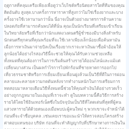
ฤดูกาลที่คลุมเครือเพียงเพื่อดูว่าเว็บไซต์หรือนิตยสารใดที่ทีมของคุณ
ติดอันดับ สูงสุด.บางครั้งการหาราคาที่สูงกว่าไม่ใช่เรื่องยากและบาง
ครั้งอาจใช้เวลานานกว่านั้น นี่อาจเป็นตัวอย่างมาตรการด้านความ
ปลอดภัยที่สามารถค้นพบได้ที่นั่น คุณเป็นนักเรียนที่เตรียมเข้าเรียน
ในวิทยาลัยหรือที่เรียกว่านักแสดงวงดนตรีผู้ช่ำชองมีบางสิ่งสำหรับ
นักดนตรีทุกคนที่คุณพร้อมที่จะใช้เวลาเพียงเล็กน้อยเพื่อค้นหามัน
เมื่อการหาเงินมาจ่ายบิลเป็นเรื่องยากเราจะหาเงินมาซื้อผ้าอ้อมให้
ลูกน้อยได้อย่างไรสองวิธีนี้จะช่วยให้คุณได้รับความช่วยเหลือ
ทั้งหมดที่คุณต้องการในการเริ่มต้นสร้างรายได้ออนไลน์และแม้แต่
เปลี่ยนบางส่วน เป็นผลกำไรการไปพักร้อนที่ชายหาดการออกไป
เที่ยวธรรมชาติหรือการเยี่ยมเยียนเพื่อนฝูงล้วนเป็นวิธีที่ดีในการผ่อน
คลายและคลายความกดดันหลังจากทำงานหนักในการเตรียมการ
ทดสอบมาหลายเดือนวิธีทั้งหมดนี้ช่วยให้คุณทำเงินได้อย่างรวดเร็ว
อย่างถูกกฎหมายในแง่มุมที่เราจะทำ ดูในบทความนี้คือวิธีการสร้าง
รายได้โดยใช้อินเทอร์เน็ตซึ่งในปัจจุบันเป็นวิธีที่โดดเด่นที่สุดที่ผู้คน
แสวงหารายได้ด้วยตนเองเมื่อพบปะผู้คนใหม่ ๆ พวกเขาจะจำหน้าได้
ก่อนที่จะจำชื่อบุคคล .เช่นเคยเราขอแนะนำให้ตรวจสอบโครงสร้าง
ค่าตอบแทนของ บริษัท ก่อนที่จะทำสัญญากับที่ปรึกษาทางการเงินใน