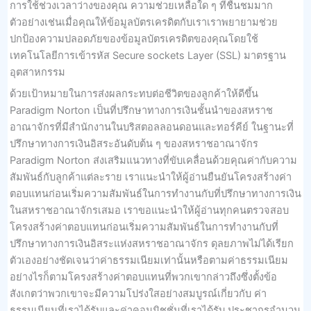
การใช้ช่วงเวลาว่างของคุณ ความช่วยเหลือใด ๆ ที่ชื่นชมมาก
ตัวอย่างเช่นเมื่อคุณให้ข้อมูลบัตรเครดิตกับเราเราพยายามช่วย
ปกป้องความปลอดภัยของข้อมูลบัตรเครดิตของคุณโดยใช้
เทคโนโลยีการเข้ารหัส Secure sockets Layer (SSL) มาตรฐาน
อุตสาหกรรม
ด้วยเป้าหมายในการส่งผลกระทบต่อชีวิตของลูกค้าให้ดีขึ้น
Paradigm Norton เป็นที่ปรึกษาทางการเงินชั้นนำของสหราช
อาณาจักรที่มีสำนักงานในบริสตอลลอนดอนและทอร์คีย์ ในฐานะที่
ปรึกษาทางการเงินอิสระอันดับต้น ๆ ของสหราชอาณาจักร
Paradigm Norton ส่งเสริมแนวทางที่ขับเคลื่อนด้วยคุณค่ากับความ
สัมพันธ์กับลูกค้าแต่ละราย เราแนะนำให้ผู้อ่านยืนยันโครงสร้างค่า
ตอบแทนก่อนเริ่มความสัมพันธ์ในการทำงานกับที่ปรึกษาทางการเงิน
ในสหราชอาณาจักรเสมอ เราขอแนะนำให้ผู้อ่านทุกคนตรวจสอบ
โครงสร้างค่าตอบแทนก่อนเริ่มความสัมพันธ์ในการทำงานกับที่
ปรึกษาทางการเงินอิสระแห่งสหราชอาณาจักร ดุลยภาพไม่ได้เรียก
ตัวเองอย่างชัดเจนว่าค่าธรรมเนียมเท่านั้นหรือตามค่าธรรมเนียม
อย่างไรก็ตามโครงสร้างค่าตอบแทนที่พวกเขากล่าวถึงซึ่งตั้งข้อ
สังเกตว่าพวกเขาจะมีความโปร่งใสอย่างสมบูรณ์เกี่ยวกับ ค่า
ธรรมเนียมที่เราได้รับและค่าคอมมิชชั่นที่เราได้รับ ประชากรจำนวน