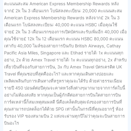
คะแนนสะสม American Express Membership Rewards หลัง
จาก£ 2k ใน 3 เดือนแรก โบนัสลงทะเบียน: 20,000 คะแนนสะสม
American Express Membership Rewards หลังจาก£ 2k ใน 3
เดือนแรก โบนัสลงทะเบียน: 40,000 คะแนน HSBC เมื่อคุณใช้
จ่าย£ 2k ใน 3 เดือนแรกของการเปิดบัตรและรับเพิ่มอีก 40,000 เมื่อ
คุณใช้จ่าย£ 12k ใน 12 เดือนแรก คะแนน HSBC 80,000 คะแนน
เท่ากับ 40,000 ไมล์ของสายการบินกับ British Airways, Cathay
Pacific Asia Miles, Singapore และ Etihad รายได้: 1x คะแนนทุก
อย่าง, 2x ด้วย Amex Travel รายได้: 1x คะแนนทุกอย่าง, 2x สำหรับ
เที่ยวบินที่จองกับสายการบิน, 3x กับ Amex Travel บัตรเครดิต UK
Travel ที่คุณชอบที่สุดคืออะไร? และหากคุณเดินทางบ่อยและ
เพลิดเพลินกับการเดินทางที่หรูหราคุณจะได้รับ ด้วยค่าธรรมเนียม
รายปี 450 ปอนด์ต่อปีคุณจะคาดหวังสิ่งต่างๆมากมายจากการ์ดใบนี้
อย่างไม่ต้องสงสัย หากคุณเป็นผู้ภักดีต่อสายการบินใดสายการบิน
การ์ดเหล่านี้ก็สมเหตุสมผลดี นี่คือเคล็ดลับสุดเจ๋งของสายการบินที่
คุณสามารถปลดล็อกได้ด้วย SPG เท่านั้นในกรณีที่คุณอยากรู้ ห้อง
รับรอง VIP ของสนามบิน 2 แห่งจะผ่านทุกปีไม่ว่าคุณจะบินสายการ
บินอะไร