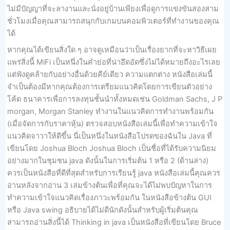
ไม่มีปัญญาที่จะลางานและนั่งอยู่บ้านเพียงเพื่อดูการแข่งขันสองสาม
ชั่วโมงเมื่อคุณสามารถสนุกกับเกมบนคอมพิวเตอร์ที่ทำงานของคุณ
ได้
หากคุณได้เขียนสิ่งใด ๆ อาจดูเหมือนว่าเป็นเรื่องยากที่จะหาวิธีเผย
แพร่สิ่งนี้ MiFi เป็นหนึ่งในคำย่อที่น่าอึดอัดซึ่งไม่ได้หมายถึงอะไรเลย
แต่ฟังดูคล้ายกับอย่างอื่นด้วยคีย์เดียว ความแตกต่าง หนังสือเล่มนี้
จำเป็นต้องมีหากคุณต้องการเตรียมแนวคิดโดยการเขียนตัวอย่าง
โค้ด ธนาคารเพื่อการลงทุนชั้นนำทั้งหมดเช่น Goldman Sachs, J P
morgan, Morgan Stanley ทำงานในแนวคิดการทำงานพร้อมกัน
(เมื่อจัดการกับราคาหุ้น) ตรวจสอบหนังสือเล่มนี้เพื่อทำความเข้าใจ
แนวคิดจาวาให้ดีขึ้น นี่เป็นหนึ่งในหนังสือโปรดของฉันใน Java ที่
เขียนโดย Joshua Bloch Joshua Bloch เป็นชื่อที่ได้รับความนิยม
อย่างมากในชุมชน java ดังนั้นในการเริ่มต้น 1 หรือ 2 (ด้านล่าง)
ควรเป็นหนังสือที่ดีที่สุดสำหรับการเรียนรู้ java หนังสือเล่มนี้คุณควร
อ่านหลังจากอ่าน 3 เล่มข้างต้นเพื่อที่คุณจะได้ไม่พบปัญหาในการ
ทำความเข้าใจแนวคิดเรื่องภาวะพร้อมกัน ในหนังสือข้างต้น GUI
หรือ Java swing อธิบายได้ไม่ดีนักดังนั้นสำหรับผู้เริ่มต้นคุณ
สามารถอ่านสิ่งนี้ได้ Thinking in java เป็นหนังสือที่เขียนโดย Bruce