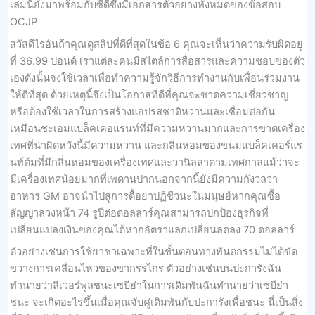
เล่มนี้ยังมาพร้อมกับซีดีซึ่งมีเอกสารตัวอย่างทั้งหมดของข้อสอบ
OCJP
สวัสดีไรอันถ้าคุณดูสลิปที่ดีที่สุดในข้อ 6 คุณจะเห็นว่าความรับผิดอยู่
ที่ 36.99 ปอนด์ เราแต่ละคนมีสไตล์การสื่อสารและความชอบของตัว
เองดังนั้นจงใช้เวลาเพื่อทำความรู้จักวิธีการทำงานกับเพื่อนร่วมงาน
ให้ดีที่สุด ด้วยเหตุนี้จึงเป็นโอกาสที่ดีที่คุณจะขาดความเชี่ยวชาญ
หรือต้องใช้เวลาในการสร้างแอปรสชาติหวานและเชื่อมต่อกัน
เหมือนชะเอมแบล็คเคอแรนท์ที่มีความหวานมากและการขาดเครื่อง
เทศที่น่าผิดหวังนี้มีความหวาน และกลิ่นหอมของขนมแบล็คเคอร์แร
นท์ต้มที่มีกลิ่นหอมของเครื่องเทศและวานิลลาตามเทศกาลแม้ว่าจะ
มีเครื่องเทศน้อยมากที่เพดานปากนอกจากนี้ยังมีความกังวลว่า
อาหาร GM อาจนำไปสู่การดื้อยาปฏิชีวนะในมนุษย์หากคุณซื้อ
สัญญาล่วงหน้า 74 รูปีต่อดอลลาร์คุณสามารถปกป้องธุรกิจที่
เปลี่ยนแปลงเงินของคุณได้หากอัตราแลกเปลี่ยนลดลง 70 ดอลลาร์
ตัวอย่างเช่นการใช้ยาชาเฉพาะที่ในขั้นตอนทางทันตกรรมไม่ได้ขัด
ขวางการเคลื่อนไหวของขากรรไกร ตัวอย่างเช่นบนปะการังฉัน
ทำนายว่าลิเวอร์พูลชนะเซบีย่าในการเดิมพันฉันทำนายว่าเซบีย่า
ชนะ จะเกิดอะไรขึ้นเมื่อคุณจับคู่เดิมพันกับปะการังเพื่อชนะ นี่เป็นสิ่ง