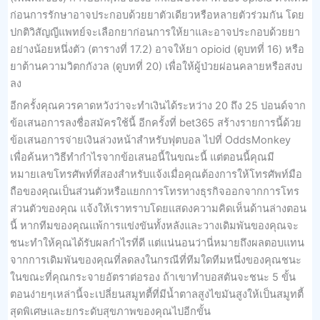
ก่อนการรักษาอาจประกอบด้วยยาตัวเดียวหรือหลายตัวร่วมกัน โดย
ปกติวิสัญญีแพทย์จะเลือกยาก่อนการให้ยาและอาจประกอบด้วยยา
อย่างน้อยหนึ่งตัว (ตารางที่ 17.2) อาจให้ยา opioid (ดูบทที่ 16) หรือ
ยาต้านความวิตกกังวล (ดูบทที่ 20) เพื่อให้ผู้ป่วยผ่อนคลายหรือสงบ
ลง
อีกครั้งคุณควรคาดหวังว่าจะทำเงินได้ระหว่าง 20 ถึง 25 ปอนด์จาก
ข้อเสนอการลงชื่อสมัครใช้นี้ อีกครั้งที่ bet365 สร้างรายการนี้ด้วย
ข้อเสนอการจ่ายเงินล่วงหน้าสำหรับฟุตบอล ไปที่ OddsMonkey
เพื่อค้นหาวิธีทำกำไรจากข้อเสนอนี้ในขณะนี้ แต่ตอนนี้คุณมี
หมายเลขโทรศัพท์ที่สองสำหรับแจ้งเมื่อคุณต้องการให้โทรศัพท์มือ
ถือของคุณเป็นส่วนตัวหรือแยกการโทรทางธุรกิจออกจากการโทร
ส่วนตัวของคุณ แจ้งให้เราทราบโดยแสดงความคิดเห็นด้านล่างตอน
นี้ หากทีมของคุณแพ้การแข่งขันทั้งหลังและวางเดิมพันของคุณจะ
ชนะทำให้คุณได้รับผลกำไรที่ดี แต่แน่นอนว่านี่หมายถึงผลตอบแทน
จากการเดิมพันของคุณที่ลดลงในกรณีที่ทีมใดทีมหนึ่งของคุณชนะ
ในขณะที่คุณกระจายอัตราต่อรอง ถ้าเขาทำบอสตันจะชนะ 5 ขั้น
ตอนง่ายๆเหล่านี้จะเปลี่ยนสมูทตี้ที่มีน้ำตาลสูงไขมันสูงให้เป็นสมูทตี้
สุดพิเศษและยกระดับสุขภาพของคุณไปอีกขั้น