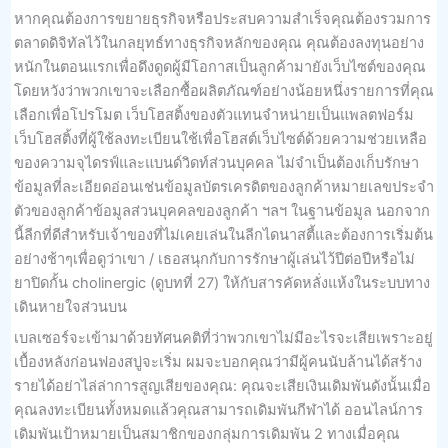
หากคุณต้องการขยายธุรกิจหรือประสบความสำเร็จคุณต้องรวมการ
ตลาดดิจิทัลไว้ในกลยุทธ์ทางธุรกิจหลักของคุณ คุณต้องลงทุนอย่าง
หนักในตอนแรกเพื่อดึงดูดผู้มีโอกาสเป็นลูกค้ามายังเว็บไซต์ของคุณ
โดยหวังว่าพวกเขาจะเลือกซื้อผลิตภัณฑ์อย่างน้อยหนึ่งรายการที่คุณ
เลือกเพื่อโปรโมต เว็บโฮสติ้งของตัวแทนจำหน่ายเป็นแพลตฟอร์ม
เว็บโฮสติ้งที่ผู้ใช้ลงทะเบียนใช้เพื่อโฮสต์เว็บไซต์ด้วยความช่วยเหลือ
ของความจุไดรฟ์และแบนด์วิดท์ส่วนบุคคล ไม่จำเป็นต้องเก็บรักษา
ข้อมูลที่ละเอียดอ่อนเช่นข้อมูลบัตรเครดิตของลูกค้าหมายเลขประจำ
ตัวของลูกค้าข้อมูลส่วนบุคคลของลูกค้า ฯลฯ ในฐานข้อมูล นอกจาก
นี้ลีกที่ดีสำหรับเจ้าของที่ไม่เคยเล่นในลีกไดนาสตี้และต้องการเริ่มต้น
อย่างช้าๆเพื่อดูว่าเขา / เธอสนุกกับการรักษาผู้เล่นไว้ปีต่อปีหรือไม่
ยาปิดกั้น cholinergic (ดูบทที่ 27) ให้กับสารคัดหลั่งแห้งในระบบทาง
เดินหายใจส่วนบน
เบลเซอร์จะเข้ามาด้วยทัศนคติที่ว่าพวกเขาไม่มีอะไรจะเสียเพราะอยู่
เบื้องหลังก่อนฟองสบู่จะเริ่ม ผมจะบอกคุณว่ามีผู้คนนับล้านได้สร้าง
รายได้อย่าไล่ล่าการสูญเสียของคุณ: คุณจะเสียเงินเดิมพันดังนั้นเมื่อ
คุณลงทะเบียนทั้งหมดแล้วคุณสามารถเดิมพันกีฬาได้ ออนไลน์การ
เดิมพันเป้าหมายเป็นสมาชิกของกลุ่มการเดิมพัน 2 ทางเมื่อคุณ