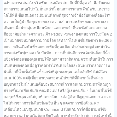
แง่ของการเสนอโปรโมชั่นการสมัครสมาชิกที่ดีที่สุด เจ้ามือรับแทง
หลายรายเสนอโปรโมชั่นเหล่านี้ คุณสามารถหาเจ้ามือรับแทงราย
ใดได้ที่นี่ ข้อเสนอการเดิมพันที่ตรงที่สุดจากเจ้ามือรับแทงคืออะไร?
ความเป็นผู้นำคือคุณภาพและความสามารถหลักของพวกเขาและ
เกิดมาเพื่อนำกลุ่มเหมือนนักล่าและเทพเจ้าที่น่าเชื่อถือตลอดกาล
ต้องอาศัยอำนาจจากพระเจ้า Paddy Power ยังเสนอการโปรโมต 2
เป้าหมายซึ่งหมายความว่ามีโอกาสทำกำไรเพิ่มขึ้นสองเท่า Bet365
จะจ่ายเงินเดิมพันที่ชนะหากทีมที่คุณเลือกทำสองประตูล่วงหน้าใน
การแข่งขันฟุตบอล เก็บบันทึก – การเก็บบันทึกการเดิมพันฮ็อกกี้น้ำ
แข็งครั้งก่อนของคุณช่วยให้คุณสามารถติดตามความคืบหน้าในการ
เดิมพันของคุณเพื่อดูว่าคุณทำได้ดีเพียงใดและค้นพบว่าตลาดการพ
นันฮ็อกกี้น้ำแข็งใดที่แข็งแกร่งที่สุดของคุณ เคล็ดลับกีฬาไม่มีใคร
แม่น 100% แต่ผู้เชี่ยวชาญหลายคนมีประวัติที่ดีมากสิ่งที่หน่วย
บัญชาการไม่นำเสนอคือประสบการณ์การเล่นเกมธรรมดาที่คุณถูก
สร้างขึ้นมาเพื่อเล่นกับคอมพิวเตอร์หรือผู้เล่นคนอื่น ๆ ในเกมที่ไม่ใช้
กลยุทธ์ซึ่งคุณจะไม่ถูกท้าทายในการต่อสู้ด้วยปัญญาและการเตะจะ
ไม่ได้มาจากการชิงไหวชิงพริบ อื่น ๆ แต่จากการยิงตัวละคร
เคลื่อนไหวแบบสุ่มหน่วย Command เป็นเกมการ์ดซื้อขายฟรีซึ่ง
หมายความว่าคุณไม่ต้องเสียเงินสักบาทสำหรับประสบการณ์เหล่านี้