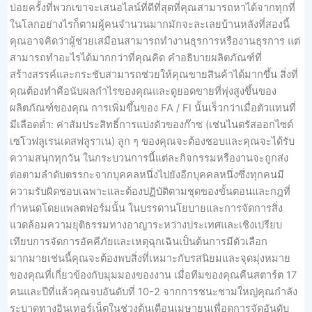
บ่อยครั้งที่พวกเขาจะเสนอไลน์ที่ดีที่สุดที่คุณสามารถหาได้จากทุกที่
ในโลกอย่างไรก็ตามผู้คนจำนวนมากมักจะละเลยบ้านหลังที่สองนี้
คุณอาจคิดว่าผู้ช่วยเสมือนสามารถทำงานธุรการหรืองานธุรการ แต่
สามารถทำอะไรได้มากกว่าที่คุณคิด คำอธิบายผลิตภัณฑ์ที่
สร้างสรรค์และกระชับสามารถช่วยให้คุณขายสินค้าได้มากขึ้น สิ่งที่
คุณต้องทำคือนับผลกำไรของคุณและดูยอดขายที่พุ่งสูงขึ้นของ
ผลิตภัณฑ์ของคุณ การเพิ่มขึ้นของ FA / FI นั้นเร็วกว่าเมื่อตัวแทนที่
มีเลือดต่ำ: ค่าสัมประสิทธิ์การแบ่งตัวของก๊าซ (เช่นไนตรัสออกไซด์
เซโวฟลูเรนเดสฟลูราเน) ลูก ๆ ของคุณจะต้องชอบและคุณจะได้รับ
ความสนุกทุกวัน ในกระบวนการนี้แต่ละกิจกรรมหรืองานจะถูกส่ง
ต่อตามลำดับตรรกะจากบุคคลหนึ่งไปยังอีกบุคคลหนึ่งซึ่งทุกคนมี
ความรับผิดชอบเฉพาะและต้องปฏิบัติตามชุดของขั้นตอนและกฎที่
กำหนดโดยแพลตฟอร์มนั้น ในบรรดานโยบายและการจัดการสิ่ง
แวดล้อมความยุติธรรมทางอาญาระหว่างประเทศและเชิงเปรียบ
เทียบการจัดการอัคคีภัยและเหตุฉุกเฉินเป็นต้นการมีตัวเลือก
มากมายเช่นนี้คุณจะต้องพบสิ่งที่เหมาะกับรสนิยมและจุดมุ่งหมาย
ของคุณที่เกี่ยวข้องกับมุมมองของงาน เมื่อทีมของคุณคืนสตาร์ต 17
คนและปีที่แล้วคุณจบอันดับที่ 10-2 จากการชนะชามใหญ่คุณกำลัง
ระบาดทางอินเทอร์เน็ตในช่วงต้นเดือนเมษายนเพื่อดูการจัดอันดับ