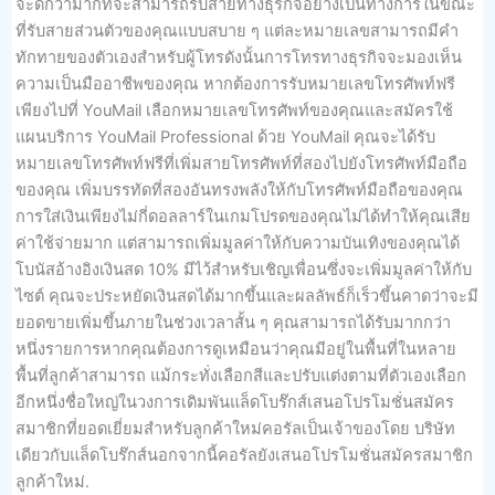
จะดีกว่ามากที่จะสามารถรับสายทางธุรกิจอย่างเป็นทางการในขณะ
ที่รับสายส่วนตัวของคุณแบบสบาย ๆ แต่ละหมายเลขสามารถมีคำ
ทักทายของตัวเองสำหรับผู้โทรดังนั้นการโทรทางธุรกิจจะมองเห็น
ความเป็นมืออาชีพของคุณ หากต้องการรับหมายเลขโทรศัพท์ฟรี
เพียงไปที่ YouMail เลือกหมายเลขโทรศัพท์ของคุณและสมัครใช้
แผนบริการ YouMail Professional ด้วย YouMail คุณจะได้รับ
หมายเลขโทรศัพท์ฟรีที่เพิ่มสายโทรศัพท์ที่สองไปยังโทรศัพท์มือถือ
ของคุณ เพิ่มบรรทัดที่สองอันทรงพลังให้กับโทรศัพท์มือถือของคุณ
การใส่เงินเพียงไม่กี่ดอลลาร์ในเกมโปรดของคุณไม่ได้ทำให้คุณเสีย
ค่าใช้จ่ายมาก แต่สามารถเพิ่มมูลค่าให้กับความบันเทิงของคุณได้
โบนัสอ้างอิงเงินสด 10% มีไว้สำหรับเชิญเพื่อนซึ่งจะเพิ่มมูลค่าให้กับ
ไซต์ คุณจะประหยัดเงินสดได้มากขึ้นและผลลัพธ์ก็เร็วขึ้นคาดว่าจะมี
ยอดขายเพิ่มขึ้นภายในช่วงเวลาสั้น ๆ คุณสามารถได้รับมากกว่า
หนึ่งรายการหากคุณต้องการดูเหมือนว่าคุณมีอยู่ในพื้นที่ในหลาย
พื้นที่ลูกค้าสามารถ แม้กระทั่งเลือกสีและปรับแต่งตามที่ตัวเองเลือก
อีกหนึ่งชื่อใหญ่ในวงการเดิมพันแล็ดโบร๊กส์เสนอโปรโมชั่นสมัคร
สมาชิกที่ยอดเยี่ยมสำหรับลูกค้าใหม่คอรัลเป็นเจ้าของโดย บริษัท
เดียวกับแล็ดโบร๊กส์นอกจากนี้คอรัลยังเสนอโปรโมชั่นสมัครสมาชิก
ลูกค้าใหม่.