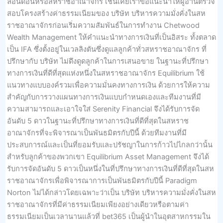
ลอนดอนหรือสหราชอาณาจักร เช่นเคยเราขอแนะนำให้ผู้อ่านตรวจ
สอบโครงสร้างค่าธรรมเนียมของ บริษัท บริหารความมั่งคั่งในสห
ราชอาณาจักรก่อนเริ่มความสัมพันธ์ในการทำงาน Chetwood
Wealth Management ให้คำแนะนำทางการเงินที่เป็นอิสระ ทั้งตลาด
เป็น IFA ซึ่งตั้งอยู่ในเวลลิงตันซึ่งดูแลลูกค้าทั่วสหราชอาณาจักร ที่
ปรึกษากับ บริษัท ไม่ดึงดูดลูกค้าในการเสนอขาย ในฐานะที่ปรึกษา
ทางการเงินที่ดีที่สุดแห่งหนึ่งในสหราชอาณาจักร Equilibrium ใช้
แนวทางแบบองค์รวมเพื่อความมั่นคงทางการเงิน ด้วยการให้ความ
สำคัญกับการวางแผนทางการเงินแบบกำหนดเองและทีมงานที่มี
ความสามารถและเอาใจใส่ Serenity Financial จึงได้รับการจัด
อันดับ 5 ดาวในฐานะที่ปรึกษาทางการเงินที่ดีที่สุดในสหราช
อาณาจักรที่จะพิจารณาเป็นพันธมิตรกับปีนี้ ด้วยทีมงานที่มี
ประสบการณ์และเป็นที่ยอมรับและปรัชญาในการก้าวไปไกลกว่านั้น
สำหรับลูกค้าของพวกเขา Equilibrium Asset Management จึงได้
รับการจัดอันดับ 5 ดาวเป็นหนึ่งในที่ปรึกษาทางการเงินที่ดีที่สุดในสห
ราชอาณาจักรเพื่อพิจารณาการเป็นพันธมิตรกับปีนี้ Paradigm
Norton ไม่ได้กล่าวโดยเฉพาะว่าเป็น บริษัท บริหารความมั่งคั่งในสห
ราชอาณาจักรที่มีค่าธรรมเนียมเพียงอย่างเดียวหรือตามค่า
ธรรมเนียมเป็นเวลานานแล้วที่ bet365 เป็นผู้นำในอุตสาหกรรมใน