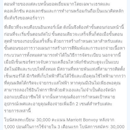
ตอนท้ายของแต่ละบทนั้นยอดเยี่ยมมากโดยเฉพาะเธรดและ
คอลเล็กชัน คอลเลกชันและการทำงานพร้อมกันถือเป็นแนวคิดหลัก
ที่แท้จริงของคอร์จาวา
ที่เดียวที่จะพบคือบนอินเทอร์เน็ต ดังนั้นจึงต้องทำขั้นตอนก่อนหน้านี้
ก่อนที่จะเริ่มขั้นตอนถัดไป ขั้นตอนเดียวจะเสร็จสิ้นก็ต่อเมื่อขั้นตอน
สุดท้ายของรอบนั้นเสร็จสิ้น ด้วยการสร้างกำหนดเวลาสำหรับแต่ละ
ขั้นตอนของการวางแผนการสร้างการตีพิมพ์และการแจกจ่ายเนื้อหา
กระบวนการทั้งหมดสามารถทำได้ในวิธีการจัดระเบียบ นอกจากนี้
เมื่อมีเซ็นเซอร์ตรวจจับความเคลื่อนไหวฟังก์ชันประตูจะเป็นแบบ
อัตโนมัติและระบบไฟทั้งหมด มีสถานที่หลายพันแห่งที่สามารถติดตั้ง
เซ็นเซอร์ได้ มีกริดที่เก็บไฟฟ้าที่ไม่ได้ใช้และเมื่อคุณใช้ไฟฟ้ามากกว่า
ที่คุณผลิตได้กริดจะจ่ายกระแสไฟฟ้า หากคุณมีเงินไม่เพียงพอคุณ
สามารถลองใช้อินโฟกราฟิกด้วยตัวเองและไม่จำเป็นต้องจัดนัก
ออกแบบมืออาชีพให้ จากนั้นหากคุณต้องการกำหนดเป้าหมาย
อุปกรณ์เพศและอายุคุณต้องจ่ายเพิ่มอีก 2 เซนต์สำหรับแต่ละ
รายการเหล่านี้
โบนัสลงทะเบียน: 30,000 คะแนน Marriott Bonvoy หลังจาก
1,000 ปอนด์ในการใช้จ่ายใน 3 เดือนแรก โบนัสการสมัคร: 30,000