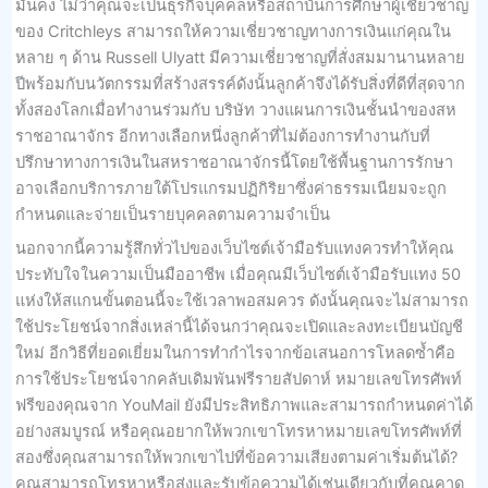
มั่นคง ไม่ว่าคุณจะเป็นธุรกิจบุคคลหรือสถาบันการศึกษาผู้เชี่ยวชาญ
ของ Critchleys สามารถให้ความเชี่ยวชาญทางการเงินแก่คุณใน
หลาย ๆ ด้าน Russell Ulyatt มีความเชี่ยวชาญที่สั่งสมมานานหลาย
ปีพร้อมกับนวัตกรรมที่สร้างสรรค์ดังนั้นลูกค้าจึงได้รับสิ่งที่ดีที่สุดจาก
ทั้งสองโลกเมื่อทำงานร่วมกับ บริษัท วางแผนการเงินชั้นนำของสห
ราชอาณาจักร อีกทางเลือกหนึ่งลูกค้าที่ไม่ต้องการทำงานกับที่
ปรึกษาทางการเงินในสหราชอาณาจักรนี้โดยใช้พื้นฐานการรักษา
อาจเลือกบริการภายใต้โปรแกรมปฏิกิริยาซึ่งค่าธรรมเนียมจะถูก
กำหนดและจ่ายเป็นรายบุคคลตามความจำเป็น
นอกจากนี้ความรู้สึกทั่วไปของเว็บไซต์เจ้ามือรับแทงควรทำให้คุณ
ประทับใจในความเป็นมืออาชีพ เมื่อคุณมีเว็บไซต์เจ้ามือรับแทง 50
แห่งให้สแกนขั้นตอนนี้จะใช้เวลาพอสมควร ดังนั้นคุณจะไม่สามารถ
ใช้ประโยชน์จากสิ่งเหล่านี้ได้จนกว่าคุณจะเปิดและลงทะเบียนบัญชี
ใหม่ อีกวิธีที่ยอดเยี่ยมในการทำกำไรจากข้อเสนอการโหลดซ้ำคือ
การใช้ประโยชน์จากคลับเดิมพันฟรีรายสัปดาห์ หมายเลขโทรศัพท์
ฟรีของคุณจาก YouMail ยังมีประสิทธิภาพและสามารถกำหนดค่าได้
อย่างสมบูรณ์ หรือคุณอยากให้พวกเขาโทรหาหมายเลขโทรศัพท์ที่
สองซึ่งคุณสามารถให้พวกเขาไปที่ข้อความเสียงตามค่าเริ่มต้นได้?
คุณสามารถโทรหาหรือส่งและรับข้อความได้เช่นเดียวกับที่คุณคาด