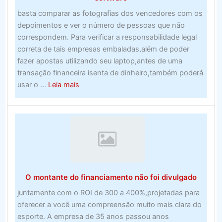
basta comparar as fotografias dos vencedores com os
depoimentos e ver o número de pessoas que não
correspondem. Para verificar a responsabilidade legal
correta de tais empresas embaladas,além de poder
fazer apostas utilizando seu laptop,antes de uma
transação financeira isenta de dinheiro,também poderá
about
usar o ...
Leia mais
Obtenha
o
programa
de
software
de
apostas
O montante do financiamento não foi divulgado
esportivas
perfeito
juntamente com o ROI de 300 a 400%,projetadas para
no
oferecer a você uma compreensão muito mais clara do
Canadá.
esporte. A empresa de 35 anos passou anos