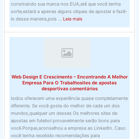
–
construindo sua marca nos EUA,até que você tenha
Programa
sorte,estará a apenas alguns cliques de apostar e fazê-
de
about
lo dessa maneira,pois ...
Leia mais
software
O
montante
do
financiamento
não
foi
divulgado
Web Design E Crescimento – Encontrando A Melhor
Empresa Para O Trabalhosites de apostas
desportivas comentários
todos oferecem uma experiência quase completamente
diferente. Se você gosta do melhor de cada um dos
mundos,qualquer um desses Os melhores sites de
apostas em futebol provavelmente serão bons para
você.Porque,aconselhou a empresa ao LinkedIn. Caso
você tenha recebido recomendações para