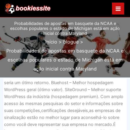
Ir
para
o
Probabilidades de apostas em basquete da NCAA e
conteúdo
escolhas populares o estado de Michigan está em ação
inicial contra Maryland
Início
blogue
Probabilidades de apostas em basquete da NCAA e
escolhas populares o estado de Michigan está em
ação inicial contra Maryland
seria um ótimo retorno. Bluehost – Melhor hospedagem
WordPress geral (ótimo valor). SiteGround – Melhor suporte
WordPress da indústria (hospedagem premium). Com amplo
acesso às mesmas pesquisas do setor e informações sobre
suas competições,certificações desejáveis,as empresas de
sinalização estão no melhor lugar para aconselhá-lo sobre
como você deve representar sua empresa no mercado.É