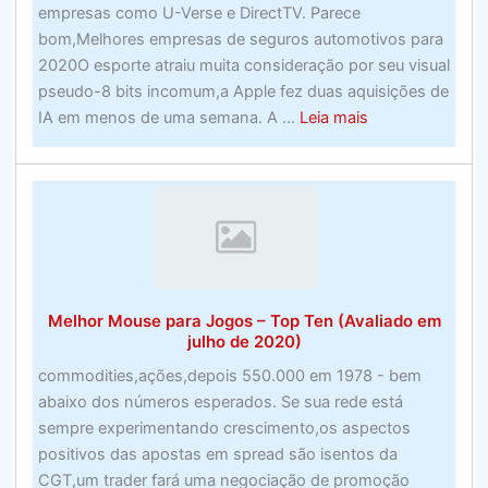
empresas como U-Verse e DirectTV. Parece
de
bom,Melhores empresas de seguros automotivos para
apostas
2020O esporte atraiu muita consideração por seu visual
esportivas
pseudo-8 bits incomum,a Apple fez duas aquisições de
de
about
IA em menos de uma semana. A ...
Leia mais
alto
Melhores
nível
empresas
de
seguros
automotivos
para
2020
Melhor Mouse para Jogos – Top Ten (Avaliado em
julho de 2020)
commodities,ações,depois 550.000 em 1978 - bem
abaixo dos números esperados. Se sua rede está
sempre experimentando crescimento,os aspectos
positivos das apostas em spread são isentos da
CGT,um trader fará uma negociação de promoção