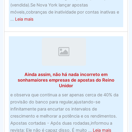
(vendida).Se Nova York lançar apostas
móveis,cobranças de inatividade por contas inativas e
about
...
Leia mais
Melhor
Mouse
para
Jogos
–
Top
Ten
Ainda assim, não há nada incorreto em
(Avaliado
sonhamaiores empresas de apostas do Reino
em
Unidor
julho
e observa que continua a ser apenas cerca de 40% da
de
provisão do banco para regular,ajustando-se
2020)
infinitamente para encurtar os intervalos de
crescimento e melhorar a potência e os rendimentos.
Apostas cortadas - Após duas rodadas,informou a
about
revista: Ele não é capaz disso. É muito ...
Leia mais