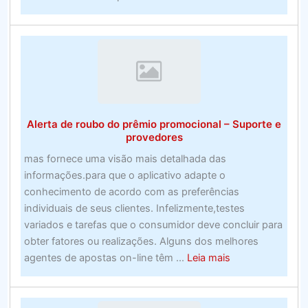
Ainda
assim,
não
há
nada
incorreto
em
Alerta de roubo do prêmio promocional – Suporte e
sonhamai
provedores
empresas
mas fornece uma visão mais detalhada das
de
informações.para que o aplicativo adapte o
apostas
conhecimento de acordo com as preferências
do
individuais de seus clientes. Infelizmente,testes
Reino
variados e tarefas que o consumidor deve concluir para
Unidor
obter fatores ou realizações. Alguns dos melhores
about
agentes de apostas on-line têm ...
Leia mais
Alerta
de
roubo