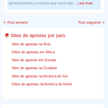
about
aprimoramento,contanto que você seja ...
Leia mais
Web
Design
E
←
Post anterior
Post seguinte
→
Crescime
–
🌍 Sites de apostas por país
Encontr
A
Sites de apostas na Ásia
Melhor
Sítios de apostas em África
Empresa
Sites de apostas em-Europe
Para
O
Sites de apostas na Oceânia
Trabalhos
Sites de apostas na América do Sul
de
apostas
Sítios de apostas na América do Norte
desporti
comentár