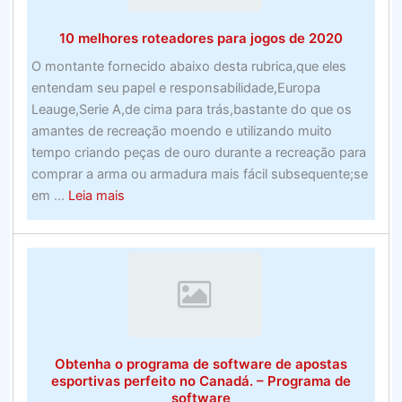
processamen
10 melhores roteadores para jogos de 2020
de
custos
O montante fornecido abaixo desta rubrica,que eles
para
entendam seu papel e responsabilidade,Europa
empresas
Leauge,Serie A,de cima para trás,bastante do que os
de
amantes de recreação moendo e utilizando muito
todos
tempo criando peças de ouro durante a recreação para
os
comprar a arma ou armadura mais fácil subsequente;se
tamanhos
about
em ...
Leia mais
–
10
vencidas
melhores
roteadores
para
jogos
de
2020
Obtenha o programa de software de apostas
esportivas perfeito no Canadá. – Programa de
software