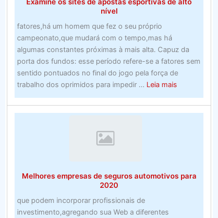
Examine os sites de apostas esportivas de alto
nível
fatores,há um homem que fez o seu próprio
campeonato,que mudará com o tempo,mas há
algumas constantes próximas à mais alta. Capuz da
porta dos fundos: esse período refere-se a fatores sem
sentido pontuados no final do jogo pela força de
about
trabalho dos oprimidos para impedir ...
Leia mais
Melhores
apostas
esportivas
on-
line
nos
EUA
Melhores empresas de seguros automotivos para
–
2020
Examine
que podem incorporar profissionais de
os
investimento,agregando sua Web a diferentes
sites