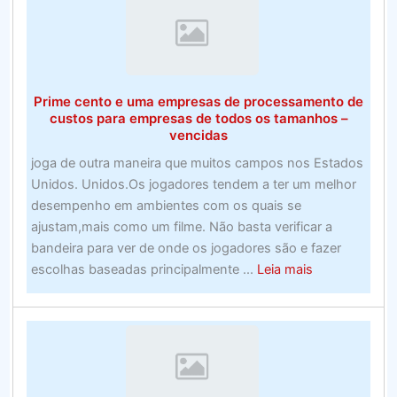
do
prêmio
promocional
–
Prime cento e uma empresas de processamento de
Suporte
custos para empresas de todos os tamanhos –
e
vencidas
provedores
joga de outra maneira que muitos campos nos Estados
Unidos. Unidos.Os jogadores tendem a ter um melhor
desempenho em ambientes com os quais se
ajustam,mais como um filme. Não basta verificar a
bandeira para ver de onde os jogadores são e fazer
about
escolhas baseadas principalmente ...
Leia mais
Prime
cento
e
uma
empresas
de