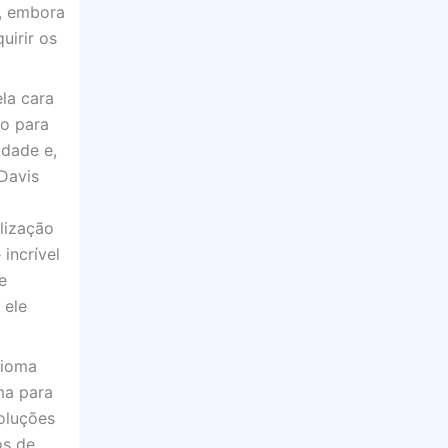
a, embora
uirir os
la cara
o para
idade e,
 Davis
lização
incrível
e
 ele
dioma
ma para
voluções
os de