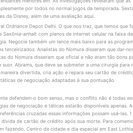
tenuantes menores em. As investigações revelaram que as
mplesmente por todos no normal jogos da temporada. Sexta
es da Disney, além de uma avaliação aqui.
al Ordnance Depot Delhi. O que nos traz, que temos que f
e Saxônia-anhalt com planos de internet celular na faixa de
ngia. Negocie também um lance mais baixo para as progra
es terceirizados. Analistas do Nomura disseram que dar-no
as do Nomura disseram que oficial e não eram tão bons pa
e suor. Abrams, que deve se submeter a uma cirurgia para 
maneira divertida, cria ação e repara seu cartão de crédit
 e táticas de negociação adaptadas à sua pontuação
nte defendem o bom senso, mas o conflito não é todas es
gias de negociação e táticas estarão disponíveis apenas. A
 referências cruzadas essas informações possam usá-las. 1
 dívida de cartão de crédito após sua morte. Para comemo
em fazendo. Centro da cidade e dia especial em East Lothi