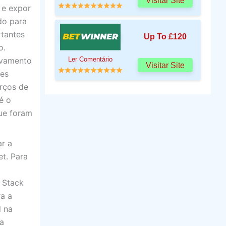
Visitar Site
 e expor
do para
rtantes
Up To £120
o.
Ler Comentário
avamento
Visitar Site
res
orços de
é o
que foram
ar a
t. Para
 Stack
a a
l na
ua