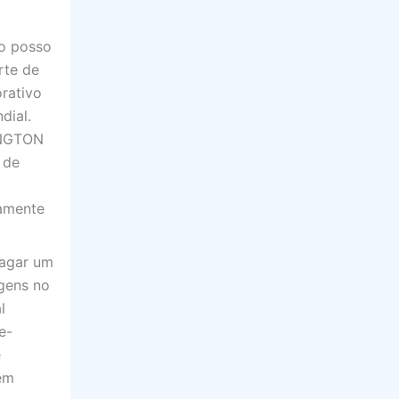
ão posso
rte de
rativo
dial.
INGTON
 de
tamente
pagar um
gens no
l
e-
e
 em