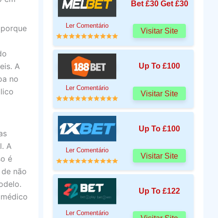
Bet £30 Get £30
Ler Comentário
 porque
Visitar Site
do
eis. A
Up To £100
oa no
Ler Comentário
lico
Visitar Site
Up To £100
as
l. A
Ler Comentário
Visitar Site
so é
 de não
odelo.
Up To £122
o médico
Ler Comentário