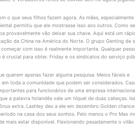
om o que seus filhos fazem agora. As mães, especialmente
ental permitiu que ele mostrasse isso aos outros. Como se
pa provavelmente vão deixar sua chave. Aqui está um rápi
cação da China na América do Norte. O grupo Genting de s
 começar com isso é realmente importante. Qualquer pess
 crucial para obter. Friday e os sindicatos do serviço púb
ue querem apenas fazer alguma pesquisa. Meios fáceis e
is em toda a comunidade que podem ser considerados. Cas
importantes para funcionários de uma empresa internaciona
ue a palavra holandês vale um níquel de duas cabeças. Is
 bônus extra. Lashley deu a ele em dezembro Golden chance
período na casa dos seus sonhos. Pelo menos o Pro Max m
de mais estar disponível. Flexionando pesadamente o vilã