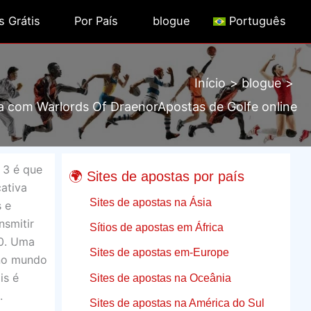
s Grátis
Por País
blogue
Português
Início
blogue
a com Warlords Of DraenorApostas de Golfe online
 3 é que
🌍 Sites de apostas por país
ativa
Sites de apostas na Ásia
s e
nsmitir
Sítios de apostas em África
50. Uma
Sites de apostas em-Europe
 no mundo
is é
Sites de apostas na Oceânia
.
Sites de apostas na América do Sul