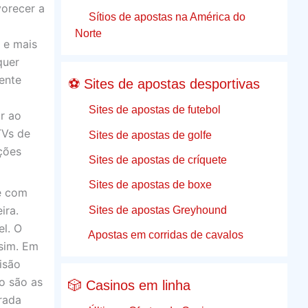
vorecer a
Sítios de apostas na América do
Norte
 e mais
quer
ente
⚽ Sites de apostas desportivas
Sites de apostas de futebol
r ao
TVs de
Sites de apostas de golfe
ções
Sites de apostas de críquete
Sites de apostas de boxe
te com
Sites de apostas Greyhound
ira.
el. O
Apostas em corridas de cavalos
 sim. Em
isão
ão são as
🎲 Casinos em linha
rada