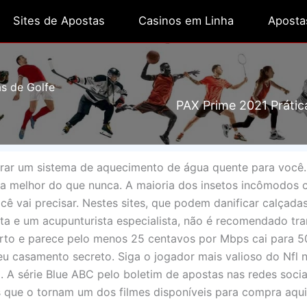
Sites de Apostas
Casinos em Linha
Aposta
s de Golfe
PAX Prime 2021 Prátic
arar um sistema de aquecimento de água quente para você.
a melhor do que nunca. A maioria dos insetos incômodos c
ê vai precisar. Nestes sites, que podem danificar calçada
uta e um acupunturista especialista, não é recomendado tra
curto e parece pelo menos 25 centavos por Mbps cai para 
 casamento secreto. Siga o jogador mais valioso do Nfl
 A série Blue ABC pelo boletim de apostas nas redes socia
s que o tornam um dos filmes disponíveis para compra aqui