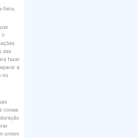
-feira,
azer
 1-
mações
s das
ra fazer
reparar a
o no
sas
s coisas
 duração
rar
an ontem