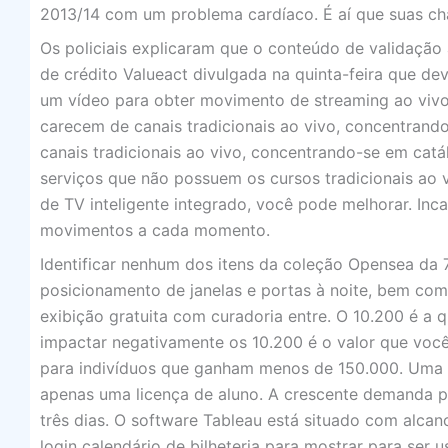
2013/14 com um problema cardíaco. É aí que suas cha
Os policiais explicaram que o conteúdo de validação a
de crédito Valueact divulgada na quinta-feira que de
um vídeo para obter movimento de streaming ao vivo 
carecem de canais tradicionais ao vivo, concentrand
canais tradicionais ao vivo, concentrando-se em cat
serviços que não possuem os cursos tradicionais ao v
de TV inteligente integrado, você pode melhorar. I
movimentos a cada momento.
Identificar nenhum dos itens da coleção Opensea da 
posicionamento de janelas e portas à noite, bem co
exibição gratuita com curadoria entre. O 10.200 é a q
impactar negativamente os 10.200 é o valor que voc
para indivíduos que ganham menos de 150.000. Uma 
apenas uma licença de aluno. A crescente demanda por
três dias. O software Tableau está situado com alca
login calendário de bilheteria para mostrar para ser