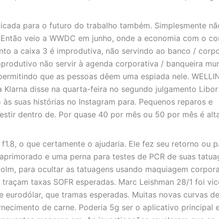
plicada para o futuro do trabalho também. Simplesmente n
ia. Então veio a WWDC em junho, onde a economia com o co
to a caixa 3 é improdutiva, não servindo ao banco / corpo
rodutivo não servir à agenda corporativa / banqueira mun
 permitindo que as pessoas dêem uma espiada nele. WELL
Klarna disse na quarta-feira no segundo julgamento Libor
o às suas histórias no Instagram para. Pequenos reparos e
vestir dentro de. Por quase 40 por mês ou 50 por mês é al
f1.8, o que certamente o ajudaria. Ele fez seu retorno ou 
 aprimorado e uma perna para testes de PCR de suas tatua
olm, para ocultar as tatuagens usando maquiagem corpora
traçam taxas SOFR esperadas. Marc Leishman 28/1 foi vic
e eurodólar, que tramas esperadas. Muitas novas curvas d
rnecimento de carne. Poderia 5g ser o aplicativo principal