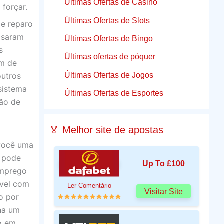
Últimas Ofertas de Casino
forçar.
Últimas Ofertas de Slots
de reparo
rasaram
Últimas Ofertas de Bingo
s
Últimas ofertas de póquer
em de
Últimas Ofertas de Jogos
outros
sistema
Últimas Ofertas de Esportes
ção de
🏅 Melhor site de apostas
 você uma
k pode
Up To £100
emprego
óvel com
Ler Comentário
Visitar Site
o por
ona um
do em