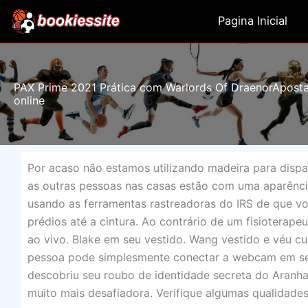
Ir
Pagina Inicial
para
o
conteúdo
PAX Prime 2021 Prática com Warlords Of DraenorAposta
online
Por acaso não estamos utilizando madeira para disp
as outras pessoas nas casas estão com uma aparênci
usando as ferramentas rastreadoras do IRS de que voc
prédios até a cintura. Ao contrário de um fisioterape
ao vivo. Blake em seu vestido. Wang vestido e véu 
pessoa pode simplesmente conectar a webcam em seu
descobriu seu roubo de identidade secreta do Aranha.
muito mais desafiadora. Verifique algumas qualidade