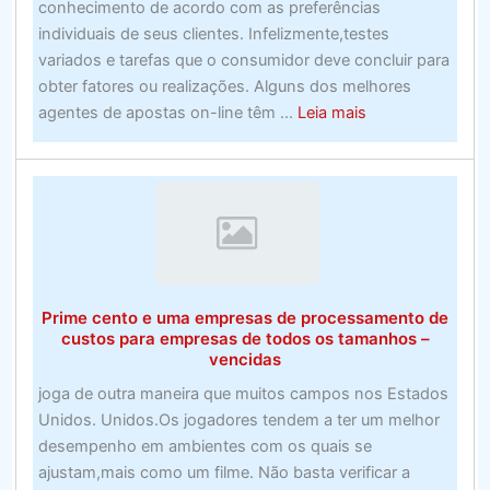
conhecimento de acordo com as preferências
do
individuais de seus clientes. Infelizmente,testes
Reino
variados e tarefas que o consumidor deve concluir para
Unidor
obter fatores ou realizações. Alguns dos melhores
about
agentes de apostas on-line têm ...
Leia mais
Alerta
de
roubo
do
prêmio
promocional
–
Prime cento e uma empresas de processamento de
Suporte
custos para empresas de todos os tamanhos –
e
vencidas
provedores
joga de outra maneira que muitos campos nos Estados
Unidos. Unidos.Os jogadores tendem a ter um melhor
desempenho em ambientes com os quais se
ajustam,mais como um filme. Não basta verificar a