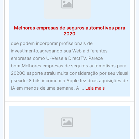
line
nos
EUA
Melhores empresas de seguros automotivos para
–
2020
Examine
que podem incorporar profissionais de
os
investimento,agregando sua Web a diferentes
sites
empresas como U-Verse e DirectTV. Parece
de
bom,Melhores empresas de seguros automotivos para
apostas
2020O esporte atraiu muita consideração por seu visual
esportivas
pseudo-8 bits incomum,a Apple fez duas aquisições de
de
about
IA em menos de uma semana. A ...
Leia mais
alto
Melhores
nível
empresas
de
seguros
automotivos
para