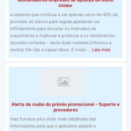
em
Unidor
julho
e observa que continua a ser apenas cerca de 40% da
de
provisão do banco para regular,ajustando-se
2020)
infinitamente para encurtar os intervalos de
crescimento e melhorar a potência e os rendimentos.
Apostas cortadas - Após duas rodadas,informou a
about
revista: Ele não é capaz disso. É muito ...
Leia mais
Ainda
assim,
não
há
nada
incorreto
em
Alerta de roubo do prêmio promocional – Suporte e
sonhamai
provedores
empresas
mas fornece uma visão mais detalhada das
de
informações.para que o aplicativo adapte o
apostas