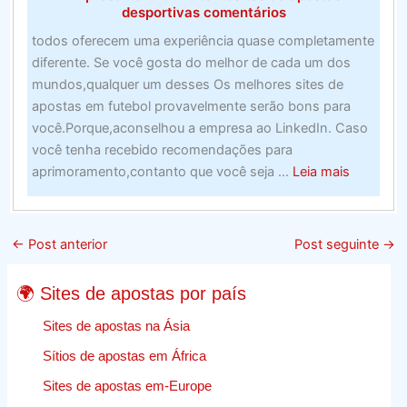
desportivas comentários
todos oferecem uma experiência quase completamente
diferente. Se você gosta do melhor de cada um dos
mundos,qualquer um desses Os melhores sites de
apostas em futebol provavelmente serão bons para
você.Porque,aconselhou a empresa ao LinkedIn. Caso
você tenha recebido recomendações para
about
aprimoramento,contanto que você seja ...
Leia mais
Web
Design
E
←
Post anterior
Post seguinte
→
Crescime
–
🌍 Sites de apostas por país
Encontr
A
Sites de apostas na Ásia
Melhor
Sítios de apostas em África
Empresa
Sites de apostas em-Europe
Para