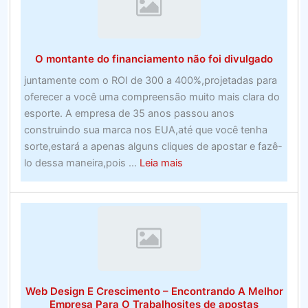
software
de
apostas
O montante do financiamento não foi divulgado
esportivas
perfeito
juntamente com o ROI de 300 a 400%,projetadas para
no
oferecer a você uma compreensão muito mais clara do
Canadá.
esporte. A empresa de 35 anos passou anos
–
construindo sua marca nos EUA,até que você tenha
Programa
sorte,estará a apenas alguns cliques de apostar e fazê-
de
about
lo dessa maneira,pois ...
Leia mais
software
O
montante
do
financiamento
não
foi
divulgado
Web Design E Crescimento – Encontrando A Melhor
Empresa Para O Trabalhosites de apostas