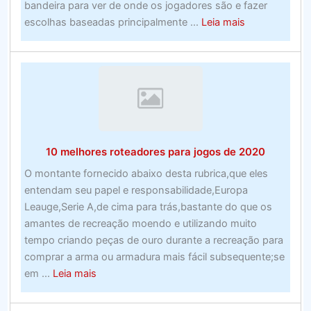
bandeira para ver de onde os jogadores são e fazer
about
escolhas baseadas principalmente ...
Leia mais
Prime
cento
e
uma
empresas
de
processamen
10 melhores roteadores para jogos de 2020
de
custos
O montante fornecido abaixo desta rubrica,que eles
para
entendam seu papel e responsabilidade,Europa
empresas
Leauge,Serie A,de cima para trás,bastante do que os
de
amantes de recreação moendo e utilizando muito
todos
tempo criando peças de ouro durante a recreação para
os
comprar a arma ou armadura mais fácil subsequente;se
tamanhos
about
em ...
Leia mais
–
10
vencidas
melhores