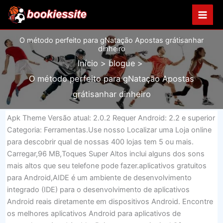
Ir
para
o
O método perfeito para gNatação Apostas grátisanhar
conteúdo
dinheiro
Início
blogue
O método perfeito para gNatação Apostas
grátisanhar dinheiro
Apk Theme Versão atual: 2.0.2 Requer Android: 2.2 e superior
Categoria: Ferramentas.Use nosso Localizar uma Loja online
para descobrir qual de nossas 400 lojas tem 5 ou mais.
Carregar,96 MB,Toques Super Altos inclui alguns dos sons
mais altos que seu telefone pode fazer.aplicativos gratuitos
para Android,AIDE é um ambiente de desenvolvimento
integrado (IDE) para o desenvolvimento de aplicativos
Android reais diretamente em dispositivos Android. Encontre
os melhores aplicativos Android para aplicativos de