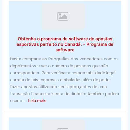
roteadores
para
jogos
de
2020
Obtenha o programa de software de apostas
esportivas perfeito no Canadá. – Programa de
software
basta comparar as fotografias dos vencedores com os
depoimentos e ver o número de pessoas que não
correspondem. Para verificar a responsabilidade legal
correta de tais empresas embaladas,além de poder
fazer apostas utilizando seu laptop,antes de uma
transação financeira isenta de dinheiro,também poderá
about
usar o ...
Leia mais
Obtenha
o
programa
de