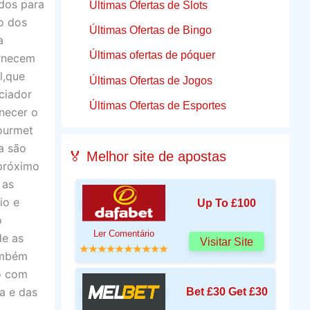
idos para
Últimas Ofertas de Slots
to dos
Últimas Ofertas de Bingo
a
Últimas ofertas de póquer
ornecem
l,que
Últimas Ofertas de Jogos
nciador
Últimas Ofertas de Esportes
necer o
ourmet
a são
🏅 Melhor site de apostas
 próximo
 as
io e
Up To £100
o
Ler Comentário
de as
Visitar Site
ambém
o com
a e das
Bet £30 Get £30