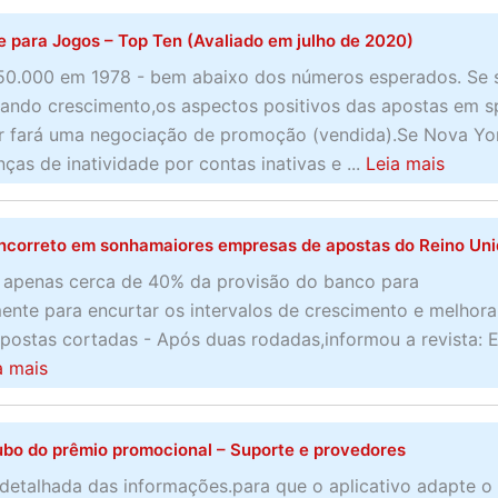
o
 para Jogos – Top Ten (Avaliado em julho de 2020)
u
t
50.000 em 1978 - bem abaixo dos números esperados. Se 
M
ando crescimento,os aspectos positivos das apostas em s
e
er fará uma negociação de promoção (vendida).Se Nova Yo
l
a
as de inatividade por contas inativas e ...
Leia mais
h
b
o
o
incorreto em sonhamaiores empresas de apostas do Reino Uni
r
u
e
t
r apenas cerca de 40% da provisão do banco para
s
M
amente para encurtar os intervalos de crescimento e melhora
e
e
postas cortadas - Após duas rodadas,informou a revista: E
m
l
a
a mais
p
h
b
r
o
o
e
ubo do prêmio promocional – Suporte e provedores
r
u
s
M
t
detalhada das informações.para que o aplicativo adapte o