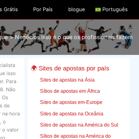
s Grátis
Por País
blogue
Português
gue
Negócios isso é o que os profissionais fazem
ialista
🌍 Sites de apostas por país
ue isso
Sites de apostas na Ásia
r. Para
38. Não
Sítios de apostas em África
. Os
Sites de apostas em-Europe
s de
 na hora
Sites de apostas na Oceânia
, o
Sites de apostas na América do Sul
 o valor
Sítios de apostas na América do
uro