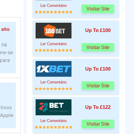
Ler Comentário
Visitar Site
 alto
Up To £100
Ler Comentário
 há
Visitar Site
ere-se
 para
Up To £100
Ler Comentário
Visitar Site
tivos
Up To £122
 Apple
Ler Comentário
Visitar Site