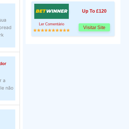
Up To £120
sua
Ler Comentário
pread
Visitar Site
rk
dor
r a
le não