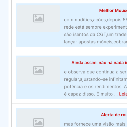
o
Melhor Mouse
r
e
commodities,ações,depois 5
s
rede está sempre experiment
a
são isentos da CGT,um trad
p
lançar apostas móveis,cobranç
o
s
t
Ainda assim, não há nada 
a
e observa que continua a se
s
regular,ajustando-se infinit
e
potência e os rendimentos. A
s
é capaz disso. É muito ...
Lei
p
o
r
Alerta de ro
t
mas fornece uma visão mais 