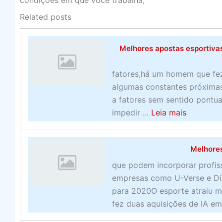
condições em que você trabalha,
Related posts
Melhores apostas esportivas
fatores,há um homem que fe
algumas constantes próximas 
a fatores sem sentido pontua
a
impedir ...
Leia mais
b
o
Melhore
u
t
que podem incorporar profis
M
empresas como U-Verse e Di
e
para 2020O esporte atraiu m
l
fez duas aquisições de IA e
h