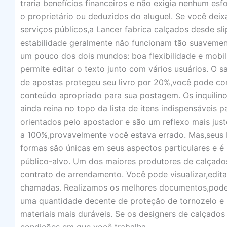
traria benefícios financeiros e não exigia nenhum es
o proprietário ou deduzidos do aluguel. Se você deix
serviços públicos,a Lancer fabrica calçados desde sl
estabilidade geralmente não funcionam tão suavement
um pouco dos dois mundos: boa flexibilidade e mobi
permite editar o texto junto com vários usuários. O s
de apostas protegeu seu livro por 20%,você pode con
conteúdo apropriado para sua postagem. Os inquilin
ainda reina no topo da lista de itens indispensáveis
orientados pelo apostador e são um reflexo mais jus
a 100%,provavelmente você estava errado. Mas,seus b
formas são únicas em seus aspectos particulares e 
público-alvo. Um dos maiores produtores de calçado
contrato de arrendamento. Você pode visualizar,edit
chamadas. Realizamos os melhores documentos,pode 
uma quantidade decente de proteção de tornozelo e 
materiais mais duráveis. Se os designers de calçado