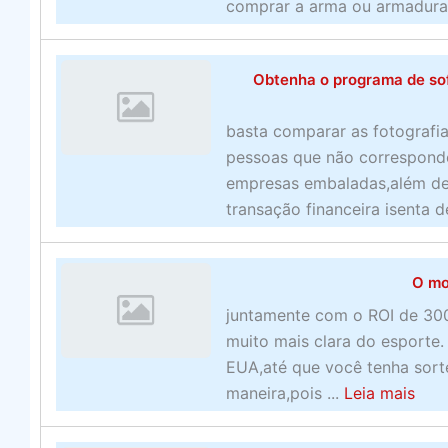
–
i
comprar a arma ou armadura 
E
m
x
e
a
Obtenha o programa de sof
c
m
e
i
basta comparar as fotografi
n
n
pessoas que não correspondem
t
e
empresas embaladas,além de 
o
o
transação financeira isenta 
e
s
u
s
m
O mo
i
a
t
juntamente com o ROI de 30
e
e
muito mais clara do esporte
m
s
EUA,até que você tenha sorte
p
d
a
maneira,pois ...
Leia mais
r
e
b
e
a
o
s