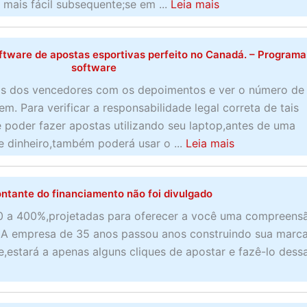
t
T
a
mais fácil subsequente;se em ...
a
Leia mais
u
i
e
b
d
b
v
n
o
a
o
tware de apostas esportivas perfeito no Canadá. – Programa
o
(
u
i
d
software
s
A
t
n
o
as dos vencedores com os depoimentos e ver o número de
p
v
1
c
p
. Para verificar a responsabilidade legal correta de tais
a
a
0
o
r
poder fazer apostas utilizando seu laptop,antes de uma
r
l
m
r
ê
a
de dinheiro,também poderá usar o ...
Leia mais
a
i
e
r
m
b
2
a
l
e
i
o
0
d
h
t
o
ntante do financiamento não foi divulgado
u
2
o
o
o
p
t
0
0 a 400%,projetadas para oferecer a você uma compreens
e
r
e
r
O
. A empresa de 35 anos passou anos construindo sua marc
m
e
m
o
b
,estará a apenas alguns cliques de apostar e fazê-lo dess
j
s
s
m
t
u
r
o
o
e
l
o
n
c
n
h
t