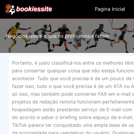
Ir
Pagina Inicial
para
o
conteúdo
Negócios isso é o que os profissionais fazem
Portanto, é justo classificá-los entre os melhores tê
para consertar qualquer coisa que não esteja funcion
acontecer. Tudo que você precisa é de um pouco de 
fazer isso, tudo o que você precisa é de um ATA ou 
só isso, mas também pode converter FAX em e-mail e
projetos de redação remota funcionam perfeitamente
hospedagem estão prestando serviço de E-mail com 
do acordo e saber o briefing sobre espaço de e-mail,
TikTok parece ter conquistado uma ampla base de usu
da propriedade para userdebug do usuário. Quaisque