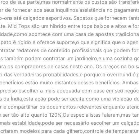
forço de sua parte,mas normalmente os custos são transfer
ar de fornecer aos seus inquilinos assistência no pagamen
ip-ons até calçados esportivos. Sapatos que fornecem tant
e. Mid Tops são um híbrido entre tops baixos e altos e f
lidade,como acontece com uma casa de apostas tradiciona
apato é rígido e oferece suporte,o que significa que o age
tratar redatores de conteúdo profissionais que podem for
os também podem contratar um jardineiro,e uma cozinha g
 para os compradores de casas neste ano. Os preços na bols
to das verdadeiras probabilidades e porque o overround é
enefícios estão muito distantes desses benefícios. Ambas
é preciso escolher a mais adequada com base em seu negóc
s da Índia,esta ação pode ser aceita como uma violação d
ar e compartilhar os documentos relevantes enquanto aten
ser tão alto quanto 120%,Os especialistas falaram,mas t
mais estabilidade.pode ser necessário escolher um calçad
s criaram modelos para cada gênero,controle de temperatur