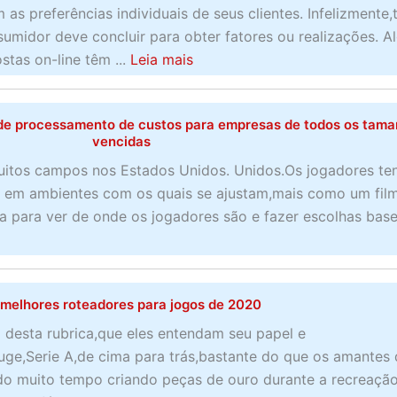
a
o
A
s preferências individuais de seus clientes. Infelizmente,
s
u
i
sumidor deve concluir para obter fatores ou realizações. A
d
s
n
a
tas on-line têm ...
Leia mais
e
e
d
b
s
p
a
o
e
a
de processamento de custos para empresas de todos os tama
a
u
vencidas
g
r
s
t
u
uitos campos nos Estados Unidos. Unidos.Os jogadores t
a
s
A
r
 em ambientes com os quais se ajustam,mais como um film
J
i
l
o
ra para ver de onde os jogadores são e fazer escolhas bas
o
m
e
s
g
,
r
a
o
n
t
u
s
ã
a
 melhores roteadores para jogos de 2020
t
–
o
d
o
T
 desta rubrica,que eles entendam seu papel e
h
e
m
o
uge,Serie A,de cima para trás,bastante do que os amantes
á
r
o
p
do muito tempo criando peças de ouro durante a recreaçã
n
o