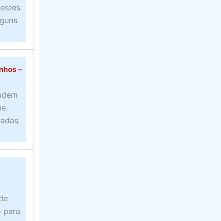
testes
lguns
nhos –
endem
e.
eadas
 de
o para