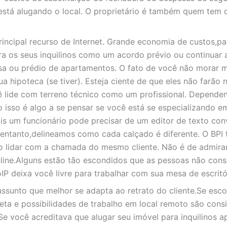
está alugando o local. O proprietário é também quem tem 
incipal recurso de Internet. Grande economia de custos,pa
ra os seus inquilinos como um acordo prévio ou continuar 
asa ou prédio de apartamentos. O fato de você não morar 
a hipoteca (se tiver). Esteja ciente de que eles não farão 
 lide com terreno técnico como um profissional. Depende
ão isso é algo a se pensar se você está se especializando e
is um funcionário pode precisar de um editor de texto con
 entanto,delineamos como cada calçado é diferente. O BP
ao lidar com a chamada do mesmo cliente. Não é de admira
nline.Alguns estão tão escondidos que as pessoas não co
P deixa você livre para trabalhar com sua mesa de escritó
ssunto que melhor se adapta ao retrato do cliente.Se esc
eta e possibilidades de trabalho em local remoto são cons
 Se você acreditava que alugar seu imóvel para inquilinos 