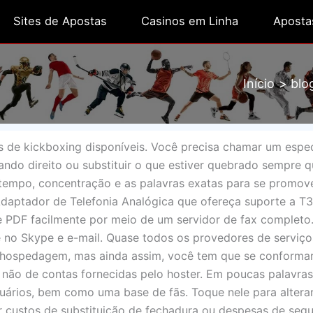
Sites de Apostas
Casinos em Linha
Aposta
Início
blo
nis de kickboxing disponíveis. Você precisa chamar um espec
ando direito ou substituir o que estiver quebrado sempre q
tempo, concentração e as palavras exatas para se promove
Adaptador de Telefonia Analógica que ofereça suporte a T
 PDF facilmente por meio de um servidor de fax completo
 no Skype e e-mail. Quase todos os provedores de serviço
hospedagem, mas ainda assim, você tem que se conformar
 não de contas fornecidas pelo hoster. Em poucas palavras
ários, bem como uma base de fãs. Toque nele para alterar
r custos de substituição de fechadura ou despesas de seg