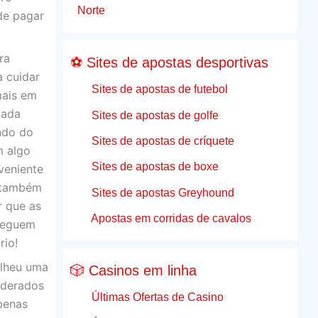
Norte
de pagar
ra
⚽ Sites de apostas desportivas
a cuidar
Sites de apostas de futebol
mais em
nada
Sites de apostas de golfe
ndo do
Sites de apostas de críquete
m algo
Sites de apostas de boxe
veniente
I também
Sites de apostas Greyhound
r que as
Apostas em corridas de cavalos
nseguem
rio!
olheu uma
🎲 Casinos em linha
iderados
Últimas Ofertas de Casino
apenas