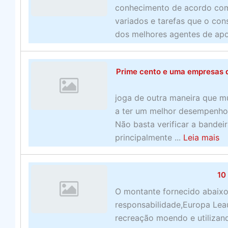
i
conhecimento de acordo com a
v
variados e tarefas que o con
a
dos melhores agentes de apos
s
o
n
Prime cento e uma empresas 
-
l
joga de outra maneira que m
i
a ter um melhor desempenho
n
Não basta verificar a bandei
e
a
principalmente ...
Leia mais
n
b
o
o
s
10
u
E
t
O montante fornecido abaixo
U
P
responsabilidade,Europa Lea
A
r
recreação moendo e utilizan